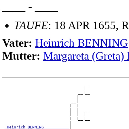
____ - ____
TAUFE
: 18 APR 1655, R
Vater:
Heinrich BENNING
Mutter:
Margareta (Gret
                                    __

                                   |  

                                 __|__

                                |     

                              __|

                             |  |

                             |  |   __

                             |  |  |  

                             |  |__|__

                             |        

_Heinrich BENNING __________
|
