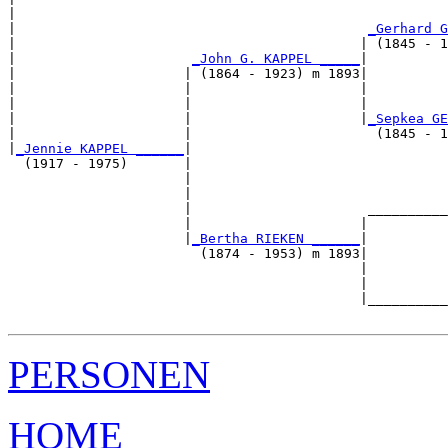
|                                                      
|                                            
_Gerhard G
|                                           | (1845 - 1
|                      
_John G. KAPPEL _____
|

|                     | (1864 - 1923) m 1893|

|                     |                     |          
|                     |                     |          
|                     |                     |
_Sepkea GE
|                     |                       (1845 - 1
|
_Jennie KAPPEL ______
|

  (1917 - 1975)       |

                      |                                
                      |                                
                      |                      __________
                      |                     |          
                      |
_Bertha RIEKEN ______
|

                        (1874 - 1953) m 1893|

                                            |          
                                            |          
                                            |__________
PERSONEN
HOME