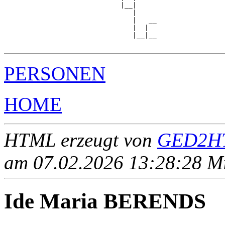
                             |__|

                                |

                                |   __

                                |  |  

                                |__|__

PERSONEN
HOME
HTML erzeugt von
GED2HT
am 07.02.2026 13:28:28 Mit
Ide Maria BERENDS