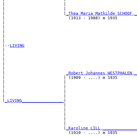
|                        |                             
|                        |                             
|                        |
_Thea Maria Mathilde SCHOOF _
|                          (1913 - 1988) m 1935        
|                                                      
|                                                      
|                                                      
|                                                      
|

|--
LIVING
|  

|                                                      
|                                                      
|                                                      
|                                                      
|                         
_Robert Johannes WESTPHALEN _
|                        | (1909 - ....) m 1935        
|                        |                             
|                        |                             
|                        |                             
|                        |                             
|
_LIVING_________________
|

                         |

                         |                             
                         |                             
                         |                             
                         |                             
                         |
_Karoline LILL ______________
                           (1910 - ....) m 1935        