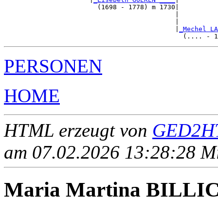
                        (1698 - 1778) m 1730|

                                            |          
                                            |          
                                            |
_Mechel LA
PERSONEN
HOME
HTML erzeugt von
GED2HT
am 07.02.2026 13:28:28 Mit
Maria Martina BILLI