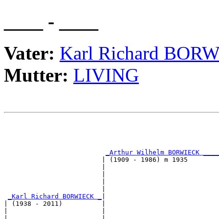
____ - ____
Vater:
Karl Richard BOR
Mutter:
LIVING
                                                       
                                                       
_Arthur Wilhelm BORWIECK ____
                         | (1909 - 1986) m 1935        
                         |                             
                         |                             
                         |                             
                         |                             
_Karl Richard BORWIECK _
|

| (1938 - 2011)          |

|                        |                             
|                        |                             