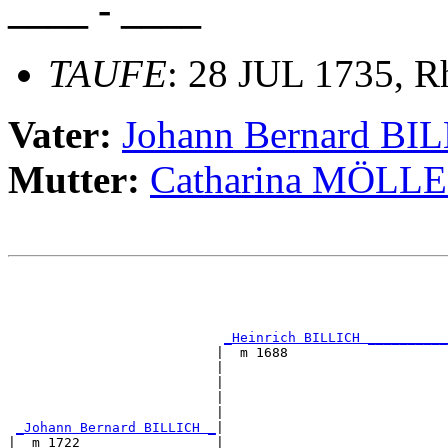
____ - ____
TAUFE
: 28 JUL 1735, R
Vater:
Johann Bernard BI
Mutter:
Catharina MÖLL
                                                       
                                                       
                                                       
_Heinrich BILLICH __________
                          |  m 1688                    
                          |                            
                          |                            
                          |                            
                          |                            
_Johann Bernard BILLICH _
|

|  m 1722                 |
