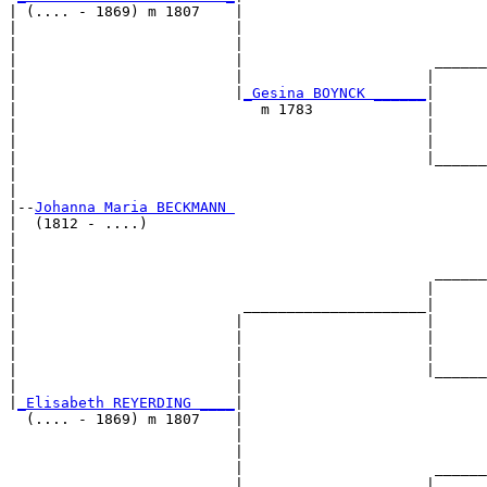
| (.... - 1869) m 1807    |

|                         |                            
|                         |                            
|                         |                      ______
|                         |                     |      
|                         |
_Gesina BOYNCK ______
|

|                            m 1783             |

|                                               |      
|                                               |      
|                                               |______
|                                                      
|

|--
Johanna Maria BECKMANN 
|  (1812 - ....)

|                                                      
|                                                      
|                                                ______
|                                               |      
|                          _____________________|

|                         |                     |

|                         |                     |      
|                         |                     |      
|                         |                     |______
|                         |                            
|
_Elisabeth REYERDING ____
|

  (.... - 1869) m 1807    |

                          |                            
                          |                            
                          |                      ______
                          |                     |      