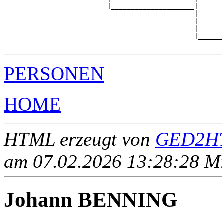
                          |_____________________|

                                                |

                                                |      
                                                |      
                                                |______
PERSONEN
HOME
HTML erzeugt von
GED2HT
am 07.02.2026 13:28:28 Mit
Johann BENNING