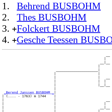
Behrend BUSBOHM
Thes BUSBOHM
Folckert BUSBOHM
+
Gesche Teessen BUS
+
                                                    __

                                                   |  

                                                 __|__

                                                |     

                           _____________________|

                          |                     |

                          |                     |   __

                          |                     |  |  

                          |                     |__|__

                          |                           

_Berend Janssen BUSBOHM _
|

| (.... - 1763) m 1744    |

|                         |                         __

|                         |                        |  

|                         |                      __|__

|                         |                     |     
