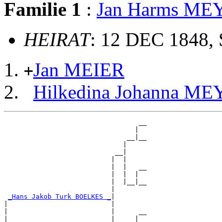
Familie 1
:
Jan Harms ME
HEIRAT
: 12 DEC 1848, 
Jan MEIER
+
Hilkedina Johanna M
                                  __

                                 |  

                               __|__

                              |     

                            __|

                           |  |

                           |  |   __

                           |  |  |  

                           |  |__|__

                           |        

_Hans Jakob Turk BOELKES _
|

|                          |

|                          |      __

|                          |     |  
