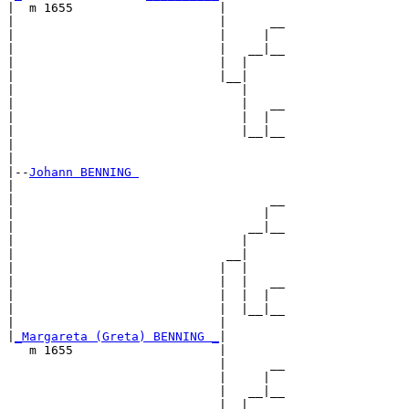
|  m 1655                    |

|                            |      __

|                            |     |  

|                            |   __|__

|                            |  |     

|                            |__|

|                               |

|                               |   __

|                               |  |  

|                               |__|__

|                                     

|

|--
Johann BENNING 
|  

|                                   __

|                                  |  

|                                __|__

|                               |     

|                             __|

|                            |  |

|                            |  |   __

|                            |  |  |  

|                            |  |__|__

|                            |        

|
_Margareta (Greta) BENNING _
|

   m 1655                    |

                             |      __

                             |     |  

                             |   __|__

                             |  |     
