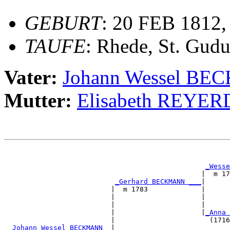
GEBURT
: 20 FEB 1812,
TAUFE
: Rhede, St. Gudu
Vater:
Johann Wessel B
Mutter:
Elisabeth REYE
                                                       
_Wesse
                                                |  m 17
_Gerhard BECKMANN ___
|

                          |  m 1783             |

                          |                     |      
                          |                     |      
                          |                     |
_Anna 
                          |                       (1716
_Johann Wessel BECKMANN _
|
