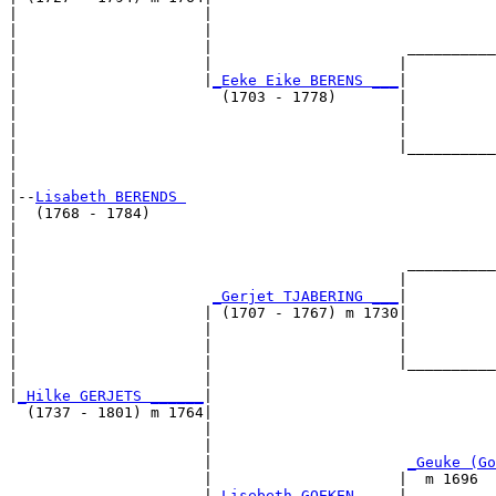
|                     |                                
|                     |                                
|                     |                      __________
|                     |                     |          
|                     |
_Eeke Eike BERENS ___
|

|                       (1703 - 1778)       |

|                                           |          
|                                           |          
|                                           |__________
|                                                      
|

|--
Lisabeth BERENDS 
|  (1768 - 1784)

|                                                      
|                                                      
|                                            __________
|                                           |          
|                      
_Gerjet TJABERING ___
|

|                     | (1707 - 1767) m 1730|

|                     |                     |          
|                     |                     |          
|                     |                     |__________
|                     |                                
|
_Hilke GERJETS ______
|

  (1737 - 1801) m 1764|

                      |                                
                      |                                
                      |                      
_Geuke (Go
                      |                     |  m 1696  
                      |
_Lisebeth GOEKEN ____
|
