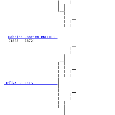
|                          |   __|__

|                          |  |     

|                          |__|

|                             |

|                             |   __

|                             |  |  

|                             |__|__

|                                   

|

|--
Habbina Jantjen BOELKES 
|  (1823 - 1872)

|                                 __

|                                |  

|                              __|__

|                             |     

|                           __|

|                          |  |

|                          |  |   __

|                          |  |  |  

|                          |  |__|__

|                          |        

|
_Hilke BOELKES ___________
|

                           |

                           |      __

                           |     |  

                           |   __|__

                           |  |     

                           |__|

                              |

                              |   __
