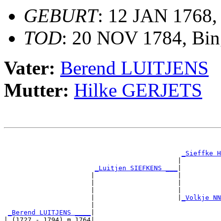
GEBURT
: 12 JAN 1768,
TOD
: 20 NOV 1784, Bi
Vater:
Berend LUITJENS
Mutter:
Hilke GERJETS
                                                       
                                                       
_Sieffke H
                                            |          
_Luitjen SIEFKENS ___
|

                      |                     |

                      |                     |          
                      |                     |          
                      |                     |
_Volkje NN
                      |                                
_Berend LUITJENS ____
|

| (1727 - 1794) m 1764|
