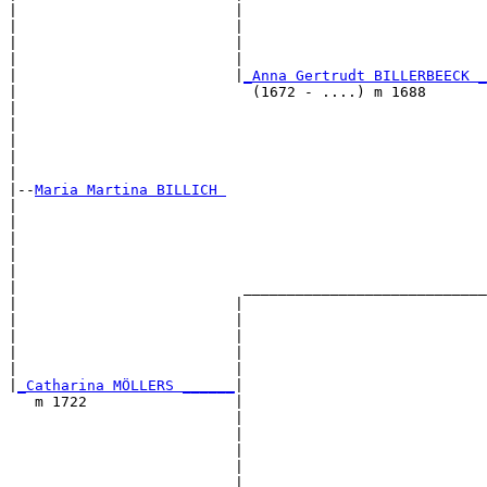
|                         |                            
|                         |                            
|                         |                            
|                         |                            
|                         |
_Anna Gertrudt BILLERBEECK _
|                           (1672 - ....) m 1688       
|                                                      
|                                                      
|                                                      
|                                                      
|

|--
Maria Martina BILLICH 
|  

|                                                      
|                                                      
|                                                      
|                                                      
|                          ____________________________
|                         |                            
|                         |                            
|                         |                            
|                         |                            
|                         |                            
|
_Catharina MÖLLERS ______
|

   m 1722                 |

                          |                            
                          |                            
                          |                            
                          |                            
                          |____________________________