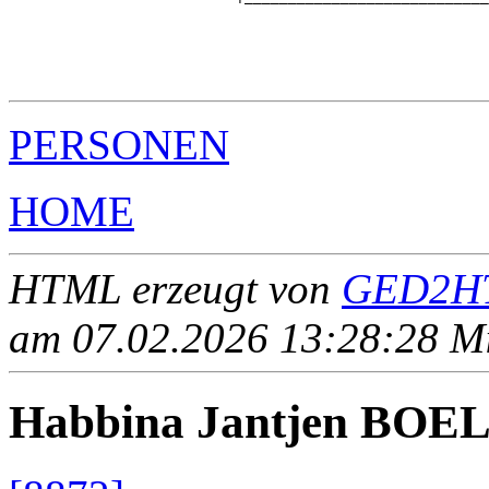
                                                       
                                                       
                                                       
                                                       
PERSONEN
HOME
HTML erzeugt von
GED2HT
am 07.02.2026 13:28:28 Mit
Habbina Jantjen BOE