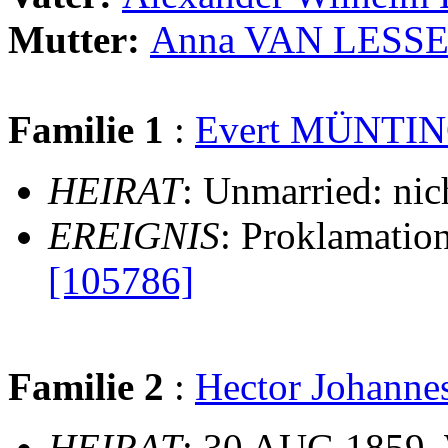
Mutter:
Anna VAN LESS
Familie 1
:
Evert MÜNTI
HEIRAT
: Unmarried: nic
EREIGNIS
: Proklamatio
[105786]
Familie 2
:
Hector Johann
HEIRAT
: 30 AUG 1859,