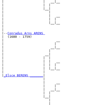
|                     |   __|__

|                     |  |     

|                     |__|

|                        |

|                        |   __

|                        |  |  

|                        |__|__

|                              

|

|--
Conradus Arns ARENS 
|  (1680 - 1759)

|                            __

|                           |  

|                         __|__

|                        |     

|                      __|

|                     |  |

|                     |  |   __

|                     |  |  |  

|                     |  |__|__

|                     |        

|
_Elsce BERENS _______
|

                      |

                      |      __

                      |     |  

                      |   __|__

                      |  |     

                      |__|

                         |

                         |   __
