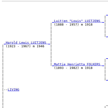
                                                       
_
                                                     | 
_Luitjen "Louis" LUITJENS _
|

                         | (1888 - 1957) m 1918      |

                         |                           | 
                         |                           | 
                         |                           |
_
                         |                             
_Harold Lewis LUITJENS _
|

| (1923 - 1967) m 1946   |

|                        |                             
|                        |                             
|                        |                            
_
|                        |                           | 
|                        |
_Mattie Henrietta FOLKERS _
|

|                          (1893 - 1982) m 1918      |

|                                                    | 
|                                                    | 
|                                                    |
_
|                                                      
|

|--
LIVING
|  

|                                                      
|                                                      
|                                                     _
|                                                    | 