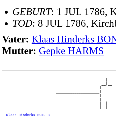
GEBURT
: 1 JUL 1786, 
TOD
: 8 JUL 1786, Kirc
Vater:
Klaas Hinderks B
Mutter:
Gepke HARMS
                                                   __

                                                  |  

                                                __|__

                                               |     

                          _____________________|

                         |                     |

                         |                     |   __

                         |                     |  |  

                         |                     |__|__

                         |                           

_Klaas Hinderks BONDER _
|
