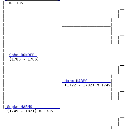
|  m 1785                |

|                        |                         __

|                        |                        |  

|                        |                      __|__

|                        |                     |     

|                        |_____________________|

|                                              |

|                                              |   __

|                                              |  |  

|                                              |__|__

|                                                    

|

|--
Sohn BONDER 
|  (1786 - 1786)

|                                                  __

|                                                 |  

|                                               __|__

|                                              |     

|                         
_Harm HARMS _________
|

|                        | (1722 - 1782) m 1749|

|                        |                     |   __

|                        |                     |  |  

|                        |                     |__|__

|                        |                           

|
_Gepke HARMS ___________
|

  (1749 - 1821) m 1785   |

                         |                         __

                         |                        |  

                         |                      __|__

                         |                     |     
