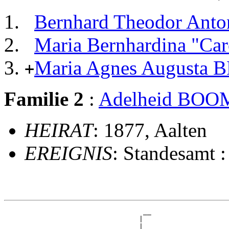
Bernhard Theodor Ant
Maria Bernhardina "Ca
Maria Agnes Augusta 
+
Familie 2
:
Adelheid BOO
HEIRAT
: 1877, Aalten
EREIGNIS
: Standesamt 
                                  __

                                 |  

                               __|__
