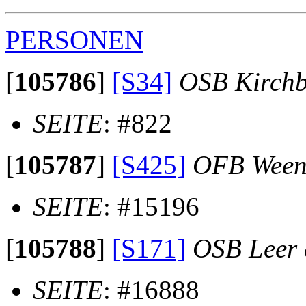
PERSONEN
[
105786
]
[S34]
OSB Kirch
SEITE
: #822
[
105787
]
[S425]
OFB Ween
SEITE
: #15196
[
105788
]
[S171]
OSB Leer e
SEITE
: #16888