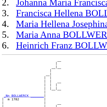
Johanna Maria Franc
Francisca Hellena B
Maria Hellena Josep
Maria Anna BOLLWE
Heinrich Franz BOLL
                             __

                            |  

                          __|__

                         |     

                       __|

                      |  |

                      |  |   __

                      |  |  |  

                      |  |__|__

                      |        

_Nn BOLLWERCK _______
|

|  m 1782             |

|                     |      __

|                     |     |  
