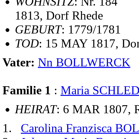
WOHNSITZ
: Nr. 184
1813, Dorf Rhede
GEBURT
: 1779/1781
TOD
: 15 MAY 1817, Do
Vater:
Nn BOLLWERCK
Familie 1
:
Maria SCHLE
HEIRAT
: 6 MAR 1807, R
Carolina Franzisca 