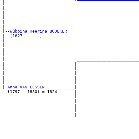
|                                                      
|                                                      
|                                                      
|                                                      
|                                                      
|

|--
Wübbina Heerina BÖDEKER 
|  (1827 - ....)

|                                                      
|                                                      
|                                                      
|                                                      
|                             _________________________
|                            |                         
|                            |                         
|                            |                         
|                            |                         
|                            |                         
|
_Anna VAN LESSEN ___________
|

  (1797 - 1830) m 1824       |

                             |                         
                             |                         
                             |                         
                             |                         
                             |_________________________
                                                       
                                                       
                                                       
                                                       