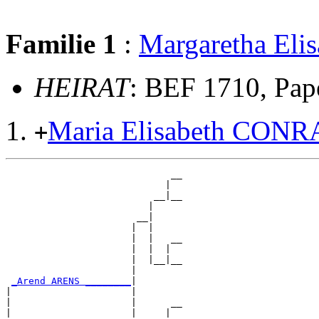
Familie 1
:
Margaretha Eli
HEIRAT
: BEF 1710, Pap
Maria Elisabeth CON
+
                             __

                            |  

                          __|__

                         |     

                       __|

                      |  |

                      |  |   __

                      |  |  |  

                      |  |__|__

                      |        

_Arend ARENS ________
|

|                     |

|                     |      __

|                     |     |  
