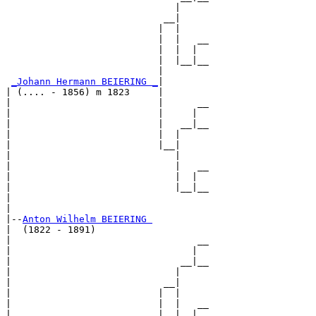
                              |     

                            __|

                           |  |

                           |  |   __

                           |  |  |  

                           |  |__|__

                           |        

_Johann Hermann BEIERING _
|

| (.... - 1856) m 1823     |

|                          |      __

|                          |     |  

|                          |   __|__

|                          |  |     

|                          |__|

|                             |

|                             |   __

|                             |  |  

|                             |__|__

|                                   

|

|--
Anton Wilhelm BEIERING 
|  (1822 - 1891)

|                                 __

|                                |  

|                              __|__

|                             |     

|                           __|

|                          |  |

|                          |  |   __

|                          |  |  |  
