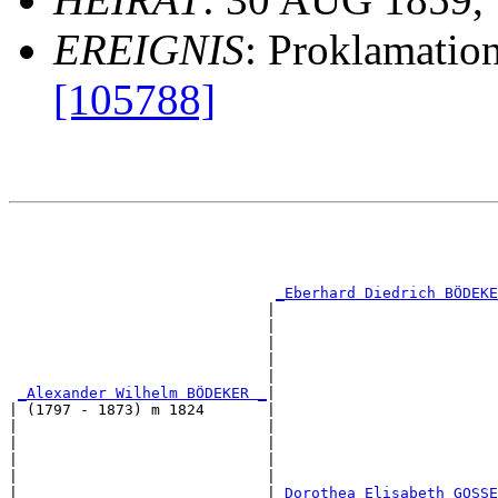
EREIGNIS
: Proklamation
[105788]
                                                       
                                                       
                                                       
                                                       
_Eberhard Diedrich BÖDEKE
                             |                         
                             |                         
                             |                         
                             |                         
                             |                         
_Alexander Wilhelm BÖDEKER _
|

| (1797 - 1873) m 1824       |

|                            |                         
|                            |                         
|                            |                         
|                            |                         
|                            |
_Dorothea Elisabeth GOSSE