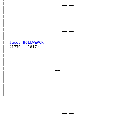
|                     |   __|__

|                     |  |     

|                     |__|

|                        |

|                        |   __

|                        |  |  

|                        |__|__

|                              

|

|--
Jacob BOLLWERCK 
|  (1779 - 1817)

|                            __

|                           |  

|                         __|__

|                        |     

|                      __|

|                     |  |

|                     |  |   __

|                     |  |  |  

|                     |  |__|__

|                     |        

|_____________________|

                      |

                      |      __

                      |     |  

                      |   __|__

                      |  |     

                      |__|

                         |

                         |   __
