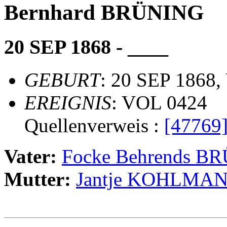
Bernhard BRÜNING
20 SEP 1868 - ____
GEBURT
: 20 SEP 1868,
EREIGNIS
: VOL 0424
Quellenverweis :
[47769
Vater:
Focke Behrends B
Mutter:
Jantje KOHLMA