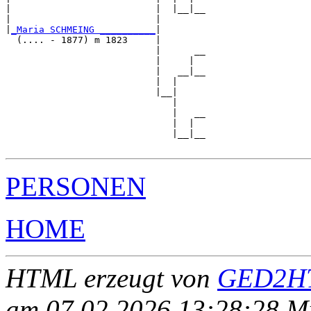
|                          |  |__|__

|                          |        

|
_Maria SCHMEING __________
|

  (.... - 1877) m 1823     |

                           |      __

                           |     |  

                           |   __|__

                           |  |     

                           |__|

                              |

                              |   __

                              |  |  

                              |__|__

PERSONEN
HOME
HTML erzeugt von
GED2HT
am 07.02.2026 13:28:28 Mit