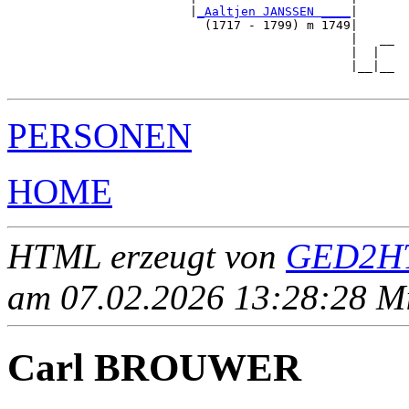
                         |
_Aaltjen JANSSEN ____
|

                           (1717 - 1799) m 1749|

                                               |   __

                                               |  |  

                                               |__|__

PERSONEN
HOME
HTML erzeugt von
GED2HT
am 07.02.2026 13:28:28 Mit
Carl BROUWER