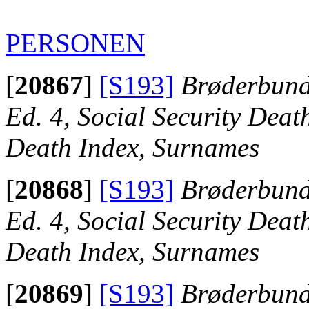
PERSONEN
[
20867
]
[S193]
Brøderbund 
Ed. 4, Social Security Death
Death Index, Surnames
[
20868
]
[S193]
Brøderbund 
Ed. 4, Social Security Death
Death Index, Surnames
[
20869
]
[S193]
Brøderbund 