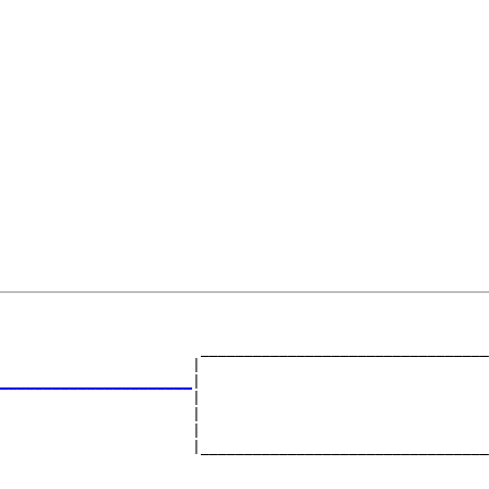
                                                        
                                                        
                       _________________________________
                      |                                 
______________________
|

                      |

                      |                                 
                      |                                 
                      |_________________________________
                                                        