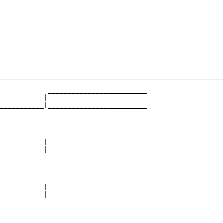
            _________________________

           |                         

___________|_________________________

                                     

            _________________________

           |                         

___________|_________________________

                                     

            _________________________

           |                         

___________|_________________________

                                     
