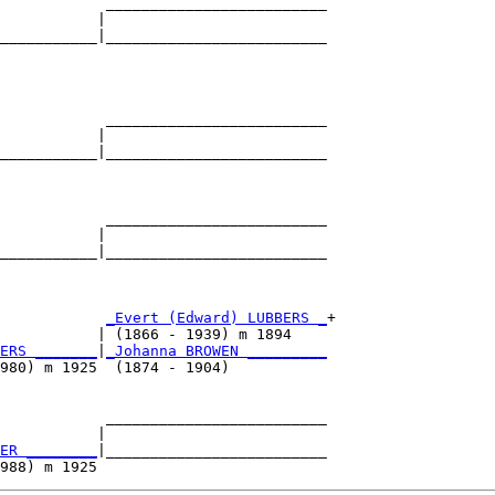
            _________________________

           |                         

___________|_________________________

                                     

            _________________________

           |                         

___________|_________________________

                                     

            _________________________

           |                         

___________|_________________________

                                     

            
_Evert (Edward) LUBBERS _
+

           | (1866 - 1939) m 1894    

ERS _______
|
_Johanna BROWEN _________
980) m 1925  (1874 - 1904)           

            _________________________

           |                         

ER ________
|_________________________
