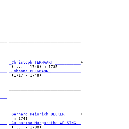
    _______________________________

   |                               

___|_______________________________

                                   

    _______________________________

   |                               

___|_______________________________

                                   

    
_Christoph TERHAART ___________
+

   | (.... - 1748) m 1735          

___
|
_Johanna BECKMANN _____________
     (1717 - 1748)                 

    _______________________________

   |                               

___
|_______________________________

                                   

    
_Gerhard Heinrich BECKER ______
+

   |  m 1741                       

___
|
_Catharina Margaretha WELSING _
     (.... - 1780)                 
