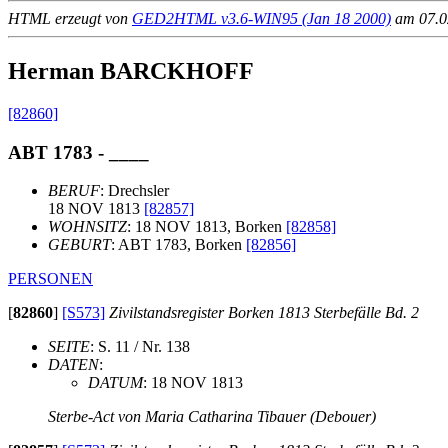
HTML erzeugt von
GED2HTML v3.6-WIN95 (Jan 18 2000)
am 07.02
Herman BARCKHOFF
[82860]
ABT 1783 - ____
BERUF
: Drechsler
18 NOV 1813
[82857]
WOHNSITZ
: 18 NOV 1813, Borken
[82858]
GEBURT
: ABT 1783, Borken
[82856]
PERSONEN
[
82860
]
[S573]
Zivilstandsregister Borken 1813 Sterbefälle Bd. 2
SEITE
: S. 11 / Nr. 138
DATEN
:
DATUM
: 18 NOV 1813
Sterbe-Act von Maria Catharina Tibauer (Debouer)