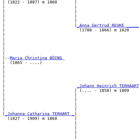
| (1822 - 1887) m 1860       |

|                            |                         
|                            |                         
|                            |                         
|                            |                         
|                            |
_Anna Gertrud REUKE _____
|                              (1788 - 1866) m 1820    
|                                                      
|                                                      
|                                                      
|                                                      
|

|--
Maria Christina BÖING 
|  (1865 - ....)

|                                                      
|                                                      
|                                                      
|                                                      
|                             
_Johann Heinrich TERHAART
|                            | (.... - 1858) m 1809    
|                            |                         
|                            |                         
|                            |                         
|                            |                         
|
_Johanna Catharina TERHART _
|

  (1827 - 1909) m 1860       |

                             |                         
                             |                         
                             |                         
                             |                         