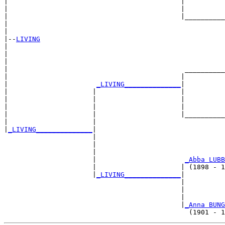
|                                           |          
|                                           |          
|                                           |__________
|                                                      
|

|--
LIVING
|  

|                                                      
|                                                      
|                                            __________
|                                           |          
|                      
_LIVING______________
|

|                     |                     |

|                     |                     |          
|                     |                     |          
|                     |                     |__________
|                     |                                
|
_LIVING______________
|

                      |

                      |                                
                      |                                
                      |                      
_Abba LUBB
                      |                     | (1898 - 1
                      |
_LIVING______________
|

                                            |

                                            |          
                                            |          
                                            |
_Anna BUNG