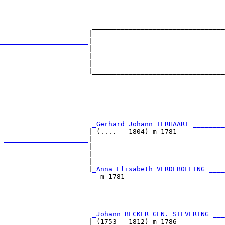
                                                        
                                                        
                       _________________________________
                      |                                 
______________________
|

                      |

                      |                                 
                      |                                 
                      |_________________________________
                                                        
                                                        
                                                        
                       
_Gerhard Johann TERHAART ________
                      | (.... - 1804) m 1781            
 _____________________
|

                      |

                      |                                 
                      |                                 
                      |
_Anna Elisabeth VERDEBOLLING ____
                         m 1781                         
                                                        
                                                        
                       
_Johann BECKER GEN. STEVERING ___
                      | (1753 - 1812) m 1786            