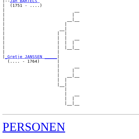
|--
Jan BARTELS 
|  (1751 - ....)

|                            __

|                           |  

|                         __|__

|                        |     

|                      __|

|                     |  |

|                     |  |   __

|                     |  |  |  

|                     |  |__|__

|                     |        

|
_Gretje JANSSEN _____
|

  (.... - 1764)       |

                      |      __

                      |     |  

                      |   __|__

                      |  |     

                      |__|

                         |

                         |   __

                         |  |  

                         |__|__

PERSONEN