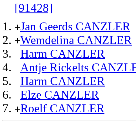
[91428]
Jan Geerds CANZLER
+
Wemdelina CANZLER
+
Harm CANZLER
Antje Rickelts CANZL
Harm CANZLER
Elze CANZLER
Roelf CANZLER
+
                                                       
                                                       
                                                       