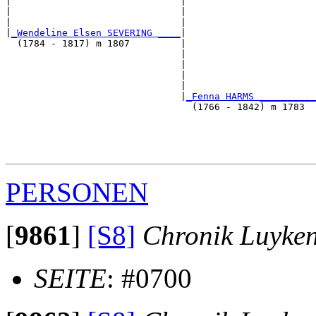
|                              |                       
|                              |                       
|                              |                       
|
_Wendeline Elsen SEVERING ____
|

  (1784 - 1817) m 1807         |

                               |                       
                               |                       
                               |                       
                               |                       
                               |
_Fenna HARMS __________
                                 (1766 - 1842) m 1783  
                                                       
                                                       
                                                       
PERSONEN
[
9861
]
[S8]
Chronik Luyke
SEITE
: #0700