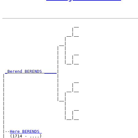
                             __

                            |  

                          __|__

                         |     

                       __|

                      |  |

                      |  |   __

                      |  |  |  

                      |  |__|__

                      |        

_Berend BERENDS _____
|

|                     |

|                     |      __

|                     |     |  

|                     |   __|__

|                     |  |     

|                     |__|

|                        |

|                        |   __

|                        |  |  

|                        |__|__

|                              

|

|--
Here BERENDS 
|  (1714 - ....)
