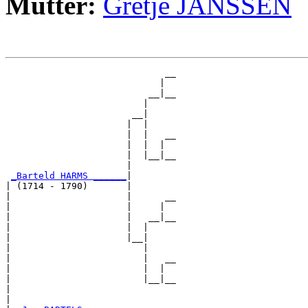
Mutter:
Gretje JANSSEN
                             __

                            |  

                          __|__

                         |     

                       __|

                      |  |

                      |  |   __

                      |  |  |  

                      |  |__|__

                      |        

_Barteld HARMS ______
|

| (1714 - 1790)       |

|                     |      __

|                     |     |  

|                     |   __|__

|                     |  |     

|                     |__|

|                        |

|                        |   __

|                        |  |  

|                        |__|__

|                              

|
