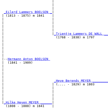
                          |                            
                          |                            
                          |                            
_Eilerd Lammers BOELSEN _
|

| (1813 - 1875) m 1841    |

|                         |                            
|                         |                            
|                         |                            
|                         |                            
|                         |
_Trientje Lammers DE WALL __
|                           (1768 - 1838) m 1797       
|                                                      
|                                                      
|                                                      
|                                                      
|

|--
Hermann Anton BOELSEN 
|  (1841 - 1909)

|                                                      
|                                                      
|                                                      
|                                                      
|                          
_Heye Berends MEYER ________
|                         | (.... - 1829) m 1803       
|                         |                            
|                         |                            
|                         |                            
|                         |                            
|
_Hilke Heyen MEYER ______
|

  (1808 - 1888) m 1841    |
