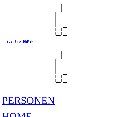
|                            __

|                           |  

|                         __|__

|                        |     

|                      __|

|                     |  |

|                     |  |   __

|                     |  |  |  

|                     |  |__|__

|                     |        

|
_Stintje HEREN ______
|

                      |

                      |      __

                      |     |  

                      |   __|__

                      |  |     

                      |__|

                         |

                         |   __

                         |  |  

                         |__|__

PERSONEN
HOME