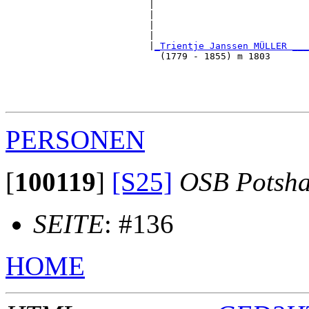
                          |                            
                          |                            
                          |                            
                          |                            
                          |
_Trientje Janssen MÜLLER ___
                            (1779 - 1855) m 1803       
                                                       
                                                       
                                                       
PERSONEN
[
100119
]
[S25]
OSB Potsh
SEITE
: #136
HOME