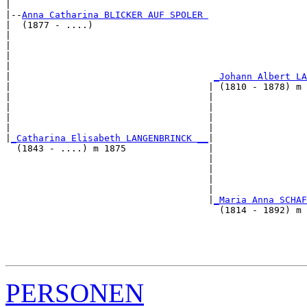
|

|--
Anna Catharina BLICKER AUF SPOLER 
|  (1877 - ....)

|                                                      
|                                                      
|                                                      
|                                                      
|                                     
_Johann Albert LA
|                                    | (1810 - 1878) m 
|                                    |                 
|                                    |                 
|                                    |                 
|                                    |                 
|
_Catharina Elisabeth LANGENBRINCK __
|

  (1843 - ....) m 1875               |

                                     |                 
                                     |                 
                                     |                 
                                     |                 
                                     |
_Maria Anna SCHAF
                                       (1814 - 1892) m 
                                                       
                                                       
                                                       
PERSONEN