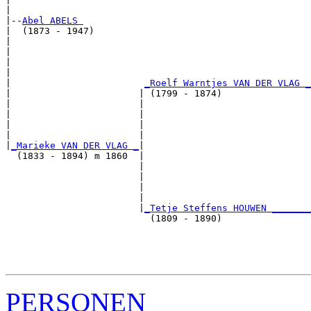
|

|--
Abel ABELS 
|  (1873 - 1947)

|                                                     
|                                                      
|                                                      
|                                                      
|                        
_Roelf Warntjes VAN DER VLAG _
|                       | (1799 - 1874)                
|                       |                             
|                       |                              
|                       |                              
|                       |                              
|
_Marieke VAN DER VLAG _
|

  (1833 - 1894) m 1860  |

                        |                              
                        |                              
                        |                              
                        |                              
                        |
_Tetje Steffens HOUWEN _______
                          (1809 - 1890)                
                                                       
                                                       
                                                       
PERSONEN