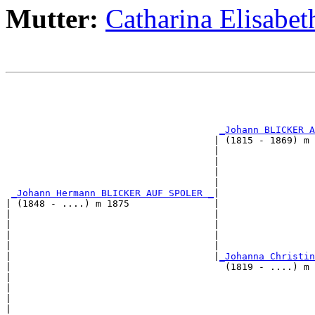
Mutter:
Catharina Elisa
                                                       
                                                       
                                                       
_Johann BLICKER A
                                     | (1815 - 1869) m 
                                     |                 
                                     |                 
                                     |                 
                                     |                 
_Johann Hermann BLICKER AUF SPOLER _
|

| (1848 - ....) m 1875               |

|                                    |                 
|                                    |                 
|                                    |                 
|                                    |                 
|                                    |
_Johanna Christin
|                                      (1819 - ....) m 
|                                                      
|                                                      
|                                                      
|                                                      