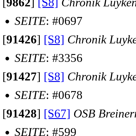
[
9862
]
[S8]
Chronik Luyke
SEITE
: #0697
[
91426
]
[S8]
Chronik Luyk
SEITE
: #3356
[
91427
]
[S8]
Chronik Luyk
SEITE
: #0678
[
91428
]
[S67]
OSB Breine
SEITE
: #599