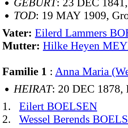
GEBURT
: 23 DEC 1841
TOD
: 19 MAY 1909, Gr
Vater:
Eilerd Lammers B
Mutter:
Hilke Heyen ME
Familie 1
:
Anna Maria (We
HEIRAT
: 20 DEC 1878,
Eilert BOELSEN
Wessel Berends BOEL