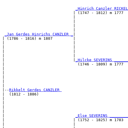
                                                       
_Hinrich Canzler RICKEL
                               | (1747 - 1812) m 1777  
                               |                       
                               |                       
                               |                       
                               |                       
_Jan Gerdes Hinrichs CANZLER _
|

| (1786 - 1816) m 1807         |

|                              |                      
|                              |                       
|                              |                       
|                              |                       
|                              |
_Hilcke SEVERINS ______
|                                (1746 - 1809) m 1777  
|                                                     
|                                                      
|                                                      
|                                                      
|

|--
Rikkelt Gerdes CANZLER 
|  (1812 - 1886)

|                                                     
|                                                      
|                                                      
|                                                      
|                               
_Else SEVERINS ________
|                              | (1752 - 1825) m 1783  
|                              |                      