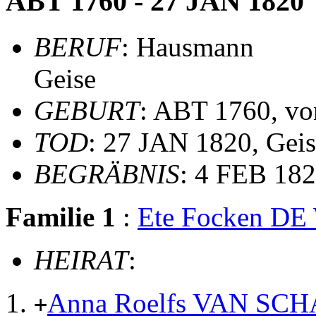
ABT 1760 - 27 JAN 1820
BERUF
: Hausmann
Geise
GEBURT
: ABT 1760, vo
TOD
: 27 JAN 1820, Geis
BEGRÄBNIS
: 4 FEB 182
Familie 1
:
Ete Focken D
HEIRAT
:
Anna Roelfs VAN SC
+