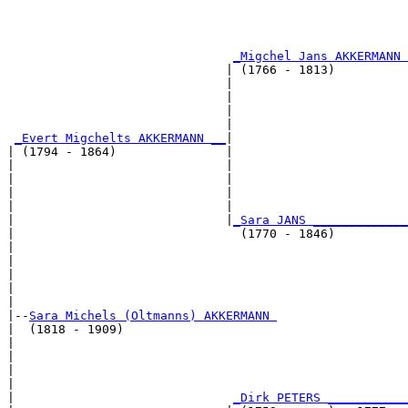
                                                       
                                                       
_Migchel Jans AKKERMANN 
                              | (1766 - 1813)          
                              |                        
                              |                        
                              |                        
                              |                        
_Evert Migchelts AKKERMANN __
|

| (1794 - 1864)               |

|                             |                        
|                             |                        
|                             |                        
|                             |                        
|                             |
_Sara JANS _____________
|                               (1770 - 1846)          
|                                                      
|                                                      
|                                                      
|                                                      
|

|--
Sara Michels (Oltmanns) AKKERMANN 
|  (1818 - 1909)

|                                                      
|                                                      
|                                                      
|                                                      
|                              
_Dirk PETERS ___________