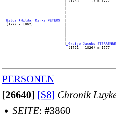
|                             | (1753 - ....) m 1777   
|                             |                        
|                             |                        
|                             |                        
|                             |                        
|
_Bilda (Hilda) Dirks PETERS _
|

  (1792 - 1862)               |

                              |                        
                              |                        
                              |                        
                              |                        
                              |
_Gretje Jacobs STERRENBE
                                (1751 - 1826) m 1777   
                                                       
                                                       
                                                       
PERSONEN
[
26640
]
[S8]
Chronik Luyk
SEITE
: #3860