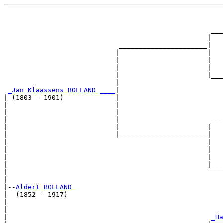
                                                       
                                                       
                                                    ___
                                                   |   
                             ______________________|

                            |                      |

                            |                      |   
                            |                      |   
                            |                      |___
                            |                          
_Jan Klaassens BOLLAND ____
|

| (1803 - 1901)             |

|                           |                          
|                           |                          
|                           |                       ___
|                           |                      |   
|                           |______________________|

|                                                  |

|                                                  |   
|                                                  |   
|                                                  |___
|                                                      
|

|--
Aldert BOLLAND 
|  (1852 - 1917)

|                                                      
|                                                      
|                                                   
_Ha