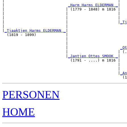
|                                                  |   
|                            
_Harm Harms ELDERMAN _
|

|                           | (1779 - 1848) m 1816 |

|                           |                      |   
|                           |                      |   
|                           |                      |
_Tj
|                           |                          
|
_Tjaaktjen Harms ELDERMAN _
|

  (1819 - 1899)             |

                            |                          
                            |                          
                            |                       
_Ot
                            |                      | (.
                            |
_Jantjen Ottes SMOOK _
|

                              (1791 - ....) m 1816 |

                                                   |   
                                                   |   
                                                   |
_An
PERSONEN
HOME