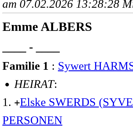
am 07.02.2026 13:28:28 Mit
Emme ALBERS
____ - ____
Familie 1
:
Sywert HARM
HEIRAT
:
Elske SWERDS (SYVE
+
PERSONEN