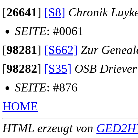
[
26641
]
[S8]
Chronik Luyk
SEITE
: #0061
[
98281
]
[S662]
Zur Geneal
[
98282
]
[S35]
OSB Driever
SEITE
: #876
HOME
HTML erzeugt von
GED2HT