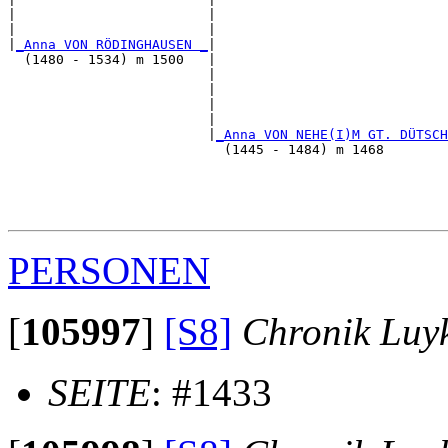
|                        |                             
|                        |                             
|
_Anna VON RÖDINGHAUSEN _
|

  (1480 - 1534) m 1500   |

                         |                             
                         |                             
                         |                             
                         |                             
                         |
_Anna VON NEHE(I)M GT. DÜTSCH
                           (1445 - 1484) m 1468        
                                                       
                                                       
                                                       
PERSONEN
[
105997
]
[S8]
Chronik Luy
SEITE
: #1433