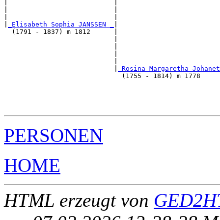
|                           |                          
|                           |                          
|                           |                          
|
_Elisabeth Sophia JANSSEN _
|

  (1791 - 1837) m 1812      |

                            |                          
                            |                          
                            |                          
                            |                          
                            |
_Rosina Margaretha Johanet
                              (1755 - 1814) m 1778     
                                                       
                                                       
                                                       
PERSONEN
HOME
HTML erzeugt von
GED2HT