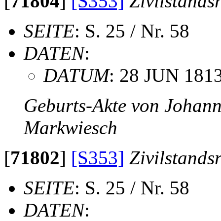
[
71804
]
[S353]
Zivilstands
SEITE
: S. 25 / Nr. 58
DATEN
:
DATUM
: 28 JUN 181
Geburts-Akte von Johan
Markwiesch
[
71802
]
[S353]
Zivilstands
SEITE
: S. 25 / Nr. 58
DATEN
: