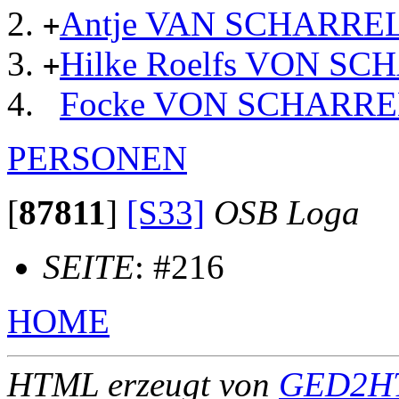
Antje VAN SCHARRE
+
Hilke Roelfs VON S
+
Focke VON SCHARRE
PERSONEN
[
87811
]
[S33]
OSB Loga
SEITE
: #216
HOME
HTML erzeugt von
GED2HT