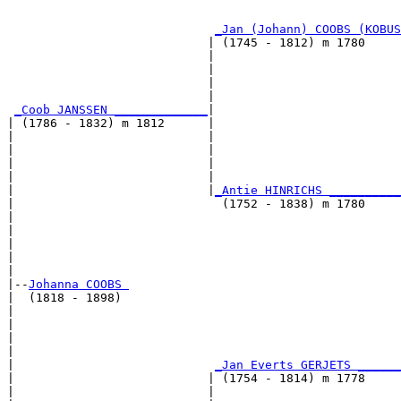
                                                       
_Jan (Johann) COOBS (KOBUS
                            | (1745 - 1812) m 1780     
                            |                          
                            |                          
                            |                          
                            |                          
_Coob JANSSEN _____________
|

| (1786 - 1832) m 1812      |

|                           |                          
|                           |                          
|                           |                          
|                           |                          
|                           |
_Antie HINRICHS __________
|                             (1752 - 1838) m 1780     
|                                                      
|                                                      
|                                                      
|                                                      
|

|--
Johanna COOBS 
|  (1818 - 1898)

|                                                      
|                                                      
|                                                      
|                                                      
|                            
_Jan Everts GERJETS ______
|                           | (1754 - 1814) m 1778     
|                           |                          