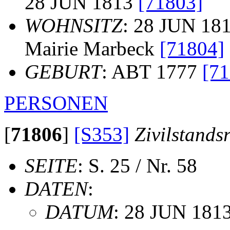
28 JUN 1813
[71803]
WOHNSITZ
: 28 JUN 18
Mairie Marbeck
[71804]
GEBURT
: ABT 1777
[71
PERSONEN
[
71806
]
[S353]
Zivilstands
SEITE
: S. 25 / Nr. 58
DATEN
:
DATUM
: 28 JUN 181