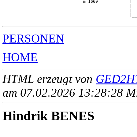
                                 m 1660             |

                                                    |  
                                                    |  
                                                    |__
PERSONEN
HOME
HTML erzeugt von
GED2HT
am 07.02.2026 13:28:28 Mit
Hindrik BENES
____ - ____