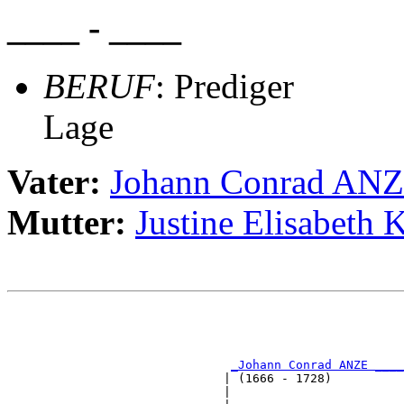
____ - ____
BERUF
: Prediger
Lage
Vater:
Johann Conrad AN
Mutter:
Justine Elisabet
                                                       
                                                       
                                                       
                                                       
_Johann Conrad ANZE ____
                              | (1666 - 1728)          
                              |                        