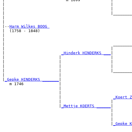
|                                             |        
|                                             |        
|                                             |________
|                                                      
|

|--
Harm Wilkes BOOG 
|  (1758 - 1848)

|                                                      
|                                                      
|                                              ________
|                                             |        
|                        
_Hinderk HINDERKS ___
|

|                       |                     |

|                       |                     |        
|                       |                     |        
|                       |                     |________
|                       |                              
|
_Gepke HINDERKS _______
|

   m 1746               |

                        |                              
                        |                              
                        |                      
_Koert Z
                        |                     |        
                        |
_Mettje KOERTS ______
|

                                              |

                                              |        
                                              |        
                                              |
_Gepke K