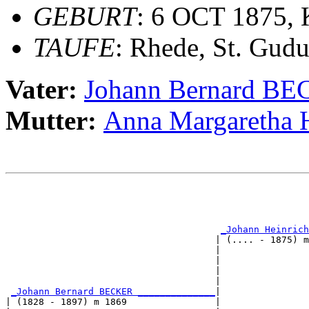
GEBURT
: 6 OCT 1875, 
TAUFE
: Rhede, St. Gudu
Vater:
Johann Bernard B
Mutter:
Anna Margareth
                                                       
                                                       
_Johann Heinrich
                                      | (.... - 1875) m
                                      |                
                                      |                
                                      |                
                                      |                
_Johann Bernard BECKER ______________
|

| (1828 - 1897) m 1869                |
