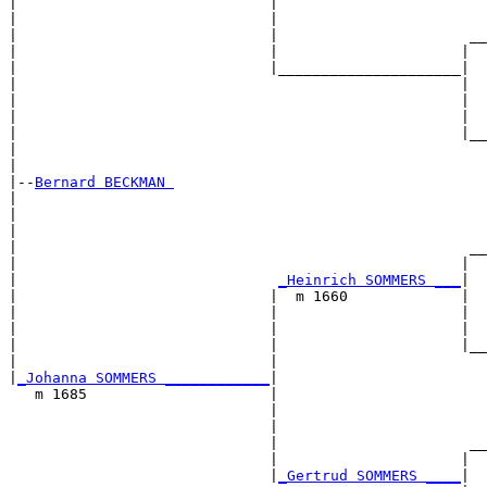
|                             |                        
|                             |                        
|                             |                      __
|                             |                     |  
|                             |_____________________|

|                                                   |

|                                                   |  
|                                                   |  
|                                                   |__
|                                                      
|

|--
Bernard BECKMAN 
|  

|                                                      
|                                                      
|                                                    __
|                                                   |  
|                              
_Heinrich SOMMERS ___
|

|                             |  m 1660             |

|                             |                     |  
|                             |                     |  
|                             |                     |__
|                             |                        
|
_Johanna SOMMERS ____________
|

   m 1685                     |

                              |                        
                              |                        
                              |                      __
                              |                     |  
                              |
_Gertrud SOMMERS ____
|
