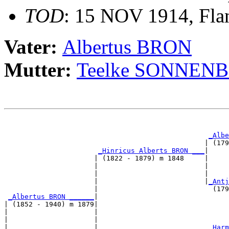
TOD
: 15 NOV 1914, Fla
Vater:
Albertus BRON
Mutter:
Teelke SONNEN
                                                       
_Albe
                                                 | (179
_Hinricus Alberts BRON ___
|

                      | (1822 - 1879) m 1848     |

                      |                          |     
                      |                          |     
                      |                          |
_Antj
                      |                            (179
_Albertus BRON ______
|

| (1852 - 1940) m 1879|

|                     |                                
|                     |                                
|                     |                           
_Harm