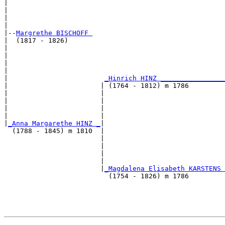
|                                                      
|                                                      
|                                                      
|

|--
Margrethe BISCHOFF 
|  (1817 - 1826)

|                                                      
|                                                      
|                                                      
|                                                      
|                        
_Hinrich HINZ ________________
|                       | (1764 - 1812) m 1786         
|                       |                              
|                       |                              
|                       |                              
|                       |                              
|
_Anna Margarethe HINZ _
|

  (1788 - 1845) m 1810  |

                        |                              
                        |                              
                        |                              
                        |                              
                        |
_Magdalena Elisabeth KARSTENS 
                          (1754 - 1826) m 1786         
                                                       
                                                       
                                                       