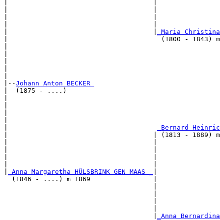
|                                     |                
|                                     |                
|                                     |                
|                                     |                
|                                     |
_Maria Christina
|                                       (1800 - 1843) m
|                                                      
|                                                      
|                                                      
|                                                      
|

|--
Johann Anton BECKER 
|  (1875 - ....)

|                                                      
|                                                      
|                                                      
|                                                      
|                                      
_Bernard Heinric
|                                     | (1813 - 1889) m
|                                     |                
|                                     |                
|                                     |                
|                                     |                
|
_Anna Margaretha HÜLSBRINK GEN MAAS _
|

  (1846 - ....) m 1869                |

                                      |                
                                      |                
                                      |                
                                      |                
                                      |
_Anna Bernardina