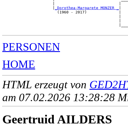
                      |                            |   
                      |
_Dorothea-Margarete MONZER _
|

                        (1960 - 2017)              |

                                                   |   
                                                   |   
                                                   |___
PERSONEN
HOME
HTML erzeugt von
GED2HT
am 07.02.2026 13:28:28 Mit
Geertruid AILDERS