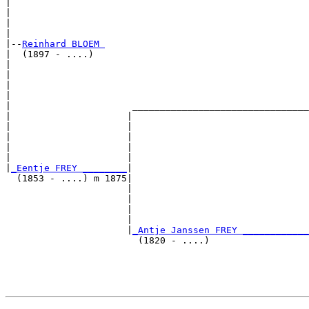
|                                                      
|                                                      
|                                                      
|

|--
Reinhard BLOEM 
|  (1897 - ....)

|                                                      
|                                                      
|                                                      
|                                                      
|                      ________________________________
|                     |                                
|                     |                                
|                     |                                
|                     |                                
|                     |                                
|
_Eentje FREY ________
|

  (1853 - ....) m 1875|

                      |                                
                      |                                
                      |                                
                      |                                
                      |
_Antje Janssen FREY ____________
                        (1820 - ....)                  
                                                       
                                                       
                                                       