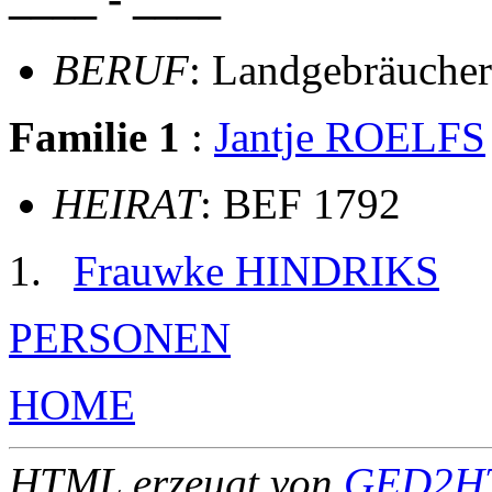
BERUF
: Landgebräucher
Familie 1
:
Jantje ROELFS
HEIRAT
: BEF 1792
Frauwke HINDRIKS
PERSONEN
HOME
HTML erzeugt von
GED2HT