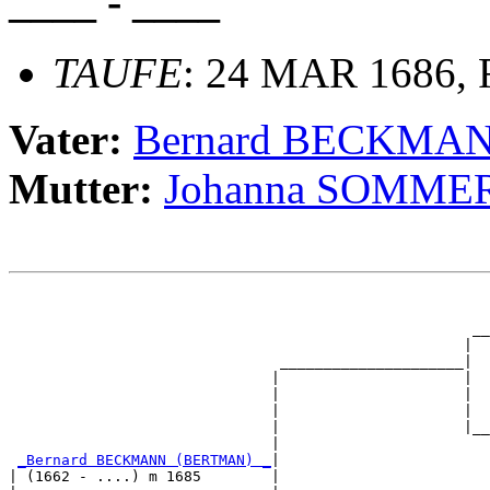
____ - ____
TAUFE
: 24 MAR 1686, R
Vater:
Bernard BECKMA
Mutter:
Johanna SOMME
                                                       
                                                       
                                                     __
                                                    |  
                               _____________________|

                              |                     |

                              |                     |  
                              |                     |  
                              |                     |__
                              |                        
_Bernard BECKMANN (BERTMAN) _
|

| (1662 - ....) m 1685        |
