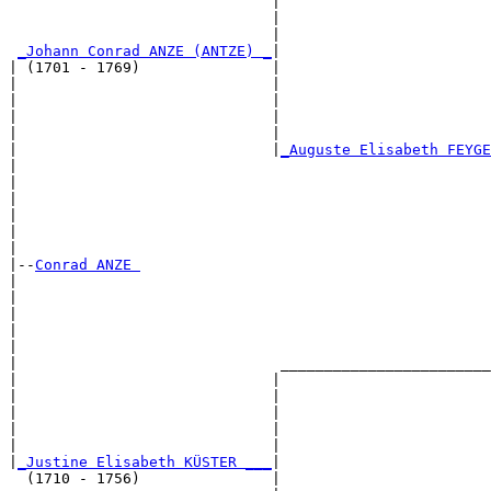
                              |                        
                              |                        
                              |                        
_Johann Conrad ANZE (ANTZE) _
|

| (1701 - 1769)               |

|                             |                        
|                             |                        
|                             |                        
|                             |                        
|                             |
_Auguste Elisabeth FEYGE
|                                                      
|                                                      
|                                                      
|                                                      
|                                                      
|

|--
Conrad ANZE 
|  

|                                                      
|                                                      
|                                                      
|                                                      
|                              ________________________
|                             |                        
|                             |                        
|                             |                        
|                             |                        
|                             |                        
|
_Justine Elisabeth KÜSTER ___
|

  (1710 - 1756)               |
