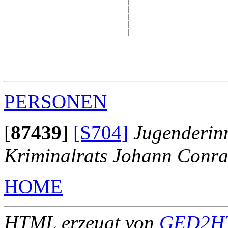
                              |                        
                              |                        
                              |                        
                              |                        
                              |________________________
                                                       
                                                       
                                                       
                                                       
PERSONEN
[
87439
]
[S704]
Jugenderinn
Kriminalrats Johann Conra
HOME
HTML erzeugt von
GED2HT