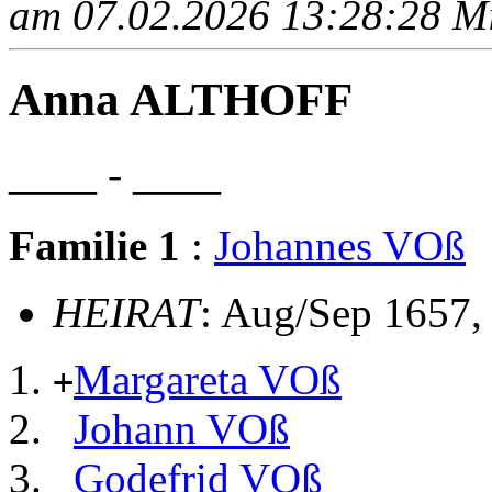
am 07.02.2026 13:28:28 Mit
Anna ALTHOFF
____ - ____
Familie 1
:
Johannes VOß
HEIRAT
: Aug/Sep 1657,
Margareta VOß
+
Johann VOß
Godefrid VOß