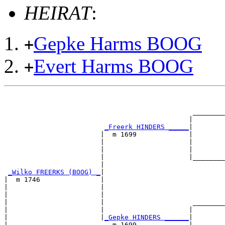
HEIRAT
:
Gepke Harms BOOG
+
Evert Harms BOOG
+
                                                       
                                                       
                                               ________
                                              |        
_Freerk HINDERS _____
|

                        |  m 1699             |

                        |                     |        
                        |                     |        
                        |                     |________
                        |                              
_Wilko FREERKS (BOOG) _
|

|  m 1746               |

|                       |                              
|                       |                              
|                       |                      ________
|                       |                     |        
|                       |
_Gepke HINDERS ______
|

|                          m 1699             |
