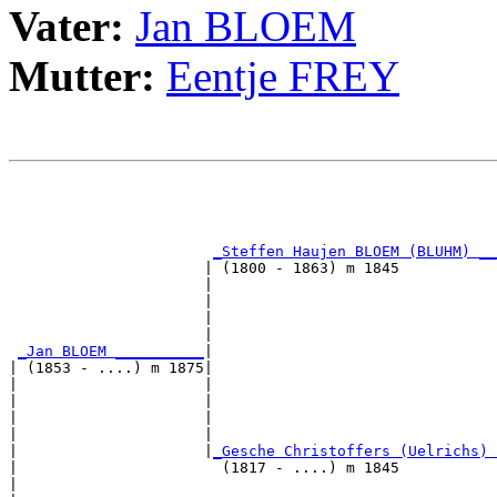
Vater:
Jan BLOEM
Mutter:
Eentje FREY
                                                       
                                                       
_Steffen Haujen BLOEM (BLUHM) __
                      | (1800 - 1863) m 1845           
                      |                                
                      |                                
                      |                                
                      |                                
_Jan BLOEM __________
|

| (1853 - ....) m 1875|

|                     |                                
|                     |                                
|                     |                                
|                     |                                
|                     |
_Gesche Christoffers (Uelrichs) 
|                       (1817 - ....) m 1845           
|                                                      