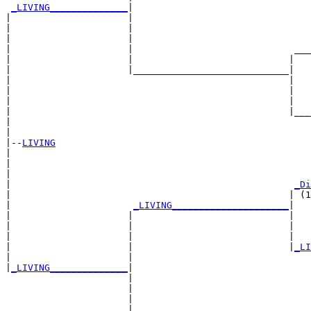
_LIVING______________
|

|                     |

|                     |                                
|                     |                                
|                     |                             ___
|                     |                            |   
|                     |____________________________|

|                                                  |

|                                                  |   
|                                                  |   
|                                                  |___
|                                                      
|

|--
LIVING
|  

|                                                      
|                                                      
|                                                   
_Di
|                                                  | (1
|                      
_LIVING_____________________
|

|                     |                            |

|                     |                            |   
|                     |                            |   
|                     |                            |
_LI
|                     |                                
|
_LIVING______________
|

                      |

                      |                                
                      |                                
                      |                             ___