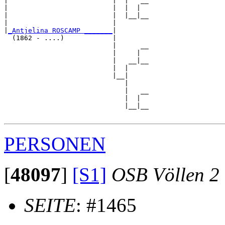
|                          |  |   __

|                          |  |  |  

|                          |  |__|__

|                          |        

|
_Antjelina ROSCAMP _______
|

  (1862 - ....)            |

                           |      __

                           |     |  

                           |   __|__

                           |  |     

                           |__|

                              |

                              |   __

                              |  |  

                              |__|__

PERSONEN
[
48097
]
[S1]
OSB Völlen 2
SEITE
: #1465