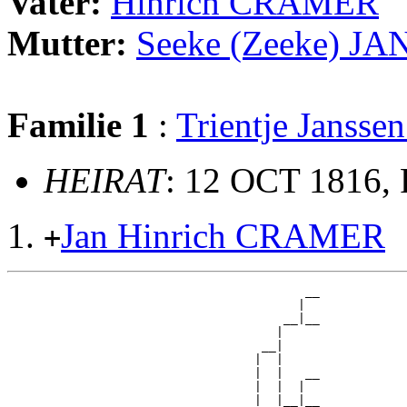
Vater:
Hinrich CRAMER
Mutter:
Seeke (Zeeke) J
Familie 1
:
Trientje Jans
HEIRAT
: 12 OCT 1816,
Jan Hinrich CRAMER
+
                                         __

                                        |  

                                      __|__

                                     |     

                                   __|

                                  |  |

                                  |  |   __

                                  |  |  |  

                                  |  |__|__
