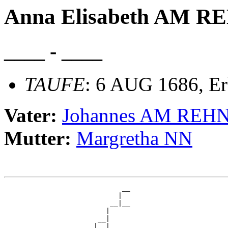
Anna Elisabeth AM R
____ - ____
TAUFE
: 6 AUG 1686, Er
Vater:
Johannes AM REH
Mutter:
Margretha NN
                             __

                            |  

                          __|__

                         |     

                       __|

                      |  |
