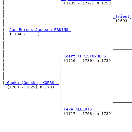
|                         (1735 - 1777) m 1753|

|                                             |        
|                                             |        
|                                             |
_Trientj
|                                               (1693 -
|

|--
Jan Berens Janssen BRUINS 
|  (1784 - ....)

|                                                      
|                                                      
|                                              ________
|                                             |        
|                        
_Koert CHRISTOPHERS _
|

|                       | (1716 - 1780) m 1739|

|                       |                     |        
|                       |                     |        
|                       |                     |________
|                       |                              
|
_Gepke (Geeske) KOERS _
|

  (1760 - 1825) m 1783  |

                        |                              
                        |                              
                        |                      ________
                        |                     |        
                        |
_Feke ALBERTS _______
|

                          (1717 - 1768) m 1739|

                                              |        
                                              |        
                                              |________