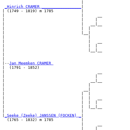
                                  |        

_Hinrich CRAMER _________________
|

| (1749 - 1819) m 1785            |

|                                 |      __

|                                 |     |  

|                                 |   __|__

|                                 |  |     

|                                 |__|

|                                    |

|                                    |   __

|                                    |  |  

|                                    |__|__

|                                          

|

|--
Jan Meemken CRAMER 
|  (1791 - 1852)

|                                        __

|                                       |  

|                                     __|__

|                                    |     

|                                  __|

|                                 |  |

|                                 |  |   __

|                                 |  |  |  

|                                 |  |__|__

|                                 |        

|
_Seeke (Zeeke) JANSSEN (FOCKEN) _
|

  (1765 - 1832) m 1785            |

                                  |      __

                                  |     |  
