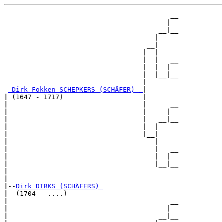
                                          __

                                         |  

                                       __|__

                                      |     

                                    __|

                                   |  |

                                   |  |   __

                                   |  |  |  

                                   |  |__|__

                                   |        

_Dirk Fokken SCHEPKERS (SCHÄFER) _
|

| (1647 - 1717)                    |

|                                  |      __

|                                  |     |  

|                                  |   __|__

|                                  |  |     

|                                  |__|

|                                     |

|                                     |   __

|                                     |  |  

|                                     |__|__

|                                           

|

|--
Dirk DIRKS (SCHÄFERS) 
|  (1704 - ....)

|                                         __

|                                        |  

|                                      __|__
