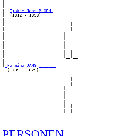
|                              

|

|--
Tjakke Jans BLOEM 
|  (1812 - 1858)

|                            __

|                           |  

|                         __|__

|                        |     

|                      __|

|                     |  |

|                     |  |   __

|                     |  |  |  

|                     |  |__|__

|                     |        

|
_Harmina JANS _______
|

  (1789 - 1829)       |

                      |      __

                      |     |  

                      |   __|__

                      |  |     

                      |__|

                         |

                         |   __

                         |  |  

                         |__|__

PERSONEN