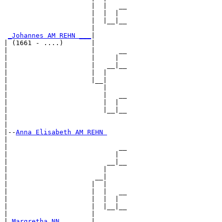
                      |  |   __

                      |  |  |  

                      |  |__|__

                      |        

_Johannes AM REHN ___
|

| (1661 - ....)       |

|                     |      __

|                     |     |  

|                     |   __|__

|                     |  |     

|                     |__|

|                        |

|                        |   __

|                        |  |  

|                        |__|__

|                              

|

|--
Anna Elisabeth AM REHN 
|  

|                            __

|                           |  

|                         __|__

|                        |     

|                      __|

|                     |  |

|                     |  |   __

|                     |  |  |  

|                     |  |__|__

|                     |        

|
_Margretha NN _______
|
