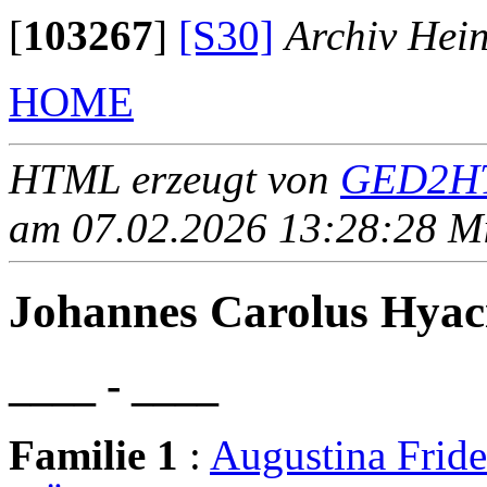
[
103267
]
[S30]
Archiv Hei
HOME
HTML erzeugt von
GED2HT
am 07.02.2026 13:28:28 Mit
Johannes Carolus Hy
____ - ____
Familie 1
:
Augustina Frid