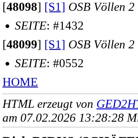
[
48098
]
[S1]
OSB Völlen 2
SEITE
: #1432
[
48099
]
[S1]
OSB Völlen 2
SEITE
: #0552
HOME
HTML erzeugt von
GED2HT
am 07.02.2026 13:28:28 Mit