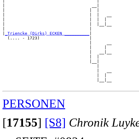
|                                     |     

|                                   __|

|                                  |  |

|                                  |  |   __

|                                  |  |  |  

|                                  |  |__|__

|                                  |        

|
_Triencke (Dirks) ECKEN __________
|

  (.... - 1723)                    |

                                   |      __

                                   |     |  

                                   |   __|__

                                   |  |     

                                   |__|

                                      |

                                      |   __

                                      |  |  

                                      |__|__

PERSONEN
[
17155
]
[S8]
Chronik Luyk