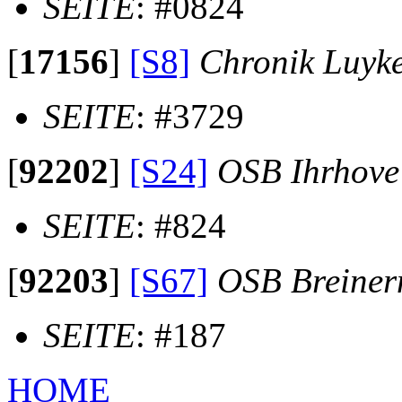
SEITE
: #0824
[
17156
]
[S8]
Chronik Luyk
SEITE
: #3729
[
92202
]
[S24]
OSB Ihrhove
SEITE
: #824
[
92203
]
[S67]
OSB Breine
SEITE
: #187
HOME