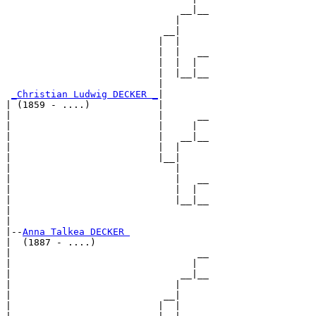
                               __|__

                              |     

                            __|

                           |  |

                           |  |   __

                           |  |  |  

                           |  |__|__

                           |        

_Christian Ludwig DECKER _
|

| (1859 - ....)            |

|                          |      __

|                          |     |  

|                          |   __|__

|                          |  |     

|                          |__|

|                             |

|                             |   __

|                             |  |  

|                             |__|__

|                                   

|

|--
Anna Talkea DECKER 
|  (1887 - ....)

|                                 __

|                                |  

|                              __|__

|                             |     

|                           __|

|                          |  |
