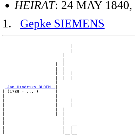
HEIRAT
: 24 MAY 1840,
Gepke SIEMENS
                             __

                            |  

                          __|__

                         |     

                       __|

                      |  |

                      |  |   __

                      |  |  |  

                      |  |__|__

                      |        

_Jan Hindriks BLOEM _
|

| (1789 - ....)       |

|                     |      __

|                     |     |  

|                     |   __|__

|                     |  |     

|                     |__|

|                        |

|                        |   __

|                        |  |  

|                        |__|__
