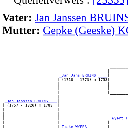
Vater:
Jan Janssen BRUIN
Mutter:
Gepke (Geeske) 
                                                       
                                                       
                                               ________
                                              |        
_Jan Jans BRUINS ____
|

                        | (1718 - 1773) m 1753|

                        |                     |        
                        |                     |        
                        |                     |________
                        |                              
_Jan Janssen BRUINS ___
|

| (1757 - 1826) m 1783  |

|                       |                              
|                       |                              
|                       |                      
_Wyert F
|                       |                     |        
|                       |
_Tjake WYERS ________
|
