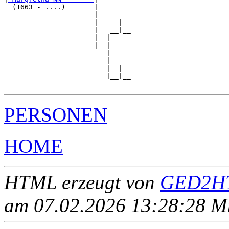
  (1663 - ....)       |

                      |      __

                      |     |  

                      |   __|__

                      |  |     

                      |__|

                         |

                         |   __

                         |  |  

                         |__|__

PERSONEN
HOME
HTML erzeugt von
GED2HT
am 07.02.2026 13:28:28 Mit