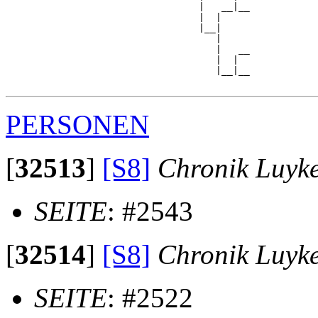
                                  |   __|__

                                  |  |     

                                  |__|

                                     |

                                     |   __

                                     |  |  

                                     |__|__

PERSONEN
[
32513
]
[S8]
Chronik Luyk
SEITE
: #2543
[
32514
]
[S8]
Chronik Luyk
SEITE
: #2522