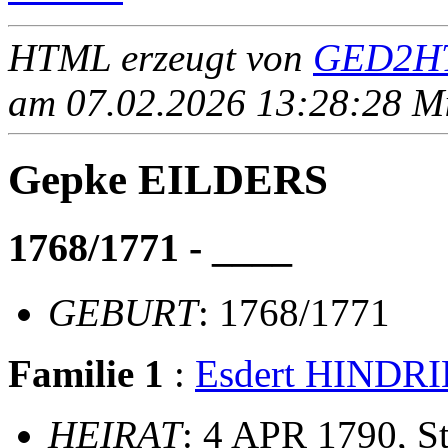
HTML erzeugt von
GED2HT
am 07.02.2026 13:28:28 Mit
Gepke EILDERS
1768/1771 - ____
GEBURT
: 1768/1771
Familie 1
:
Esdert HINDR
HEIRAT
: 4 APR 1790, S