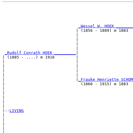
                                                       
                                                       
_Wessel W. HOEK _______
                               | (1856 - 1889) m 1883  
                               |                       
                               |                       
                               |                       
                               |                       
_Rudolf Conrath HOEK _________
|

| (1885 - ....) m 1916         |

|                              |                       
|                              |                       
|                              |                       
|                              |                       
|                              |
_Frauke Henriette SCHOM
|                                (1860 - 1915) m 1883  
|                                                      
|                                                      
|                                                      
|                                                      
|

|--
LIVING
|  

|                                                      
|                                                      
|                                                      
|                                                      