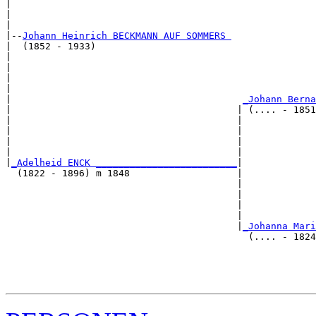
|                                                      
|                                                      
|

|--
Johann Heinrich BECKMANN AUF SOMMERS 
|  (1852 - 1933)

|                                                      
|                                                      
|                                                      
|                                                      
|                                         
_Johann Berna
|                                        | (.... - 1851
|                                        |             
|                                        |             
|                                        |             
|                                        |             
|
_Adelheid ENCK _________________________
|

  (1822 - 1896) m 1848                   |

                                         |             
                                         |             
                                         |             
                                         |             
                                         |
_Johanna Mari
                                           (.... - 1824
                                                       
                                                       
                                                       