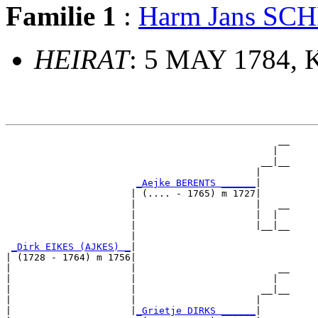
Familie 1
:
Harm Jans S
HEIRAT
: 5 MAY 1784, 
                                                __

                                               |  

                                             __|__

                                            |     

_Aejke BERENTS ______
|

                      | (.... - 1765) m 1727|

                      |                     |   __

                      |                     |  |  

                      |                     |__|__

                      |                           

_Dirk EIKES (AJKES) _
|

| (1728 - 1764) m 1756|

|                     |                         __

|                     |                        |  

|                     |                      __|__

|                     |                     |     

|                     |
_Grietje DIRKS ______
|
