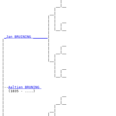
                            |  

                          __|__

                         |     

                       __|

                      |  |

                      |  |   __

                      |  |  |  

                      |  |__|__

                      |        

_Jan BRUINING _______
|

|                     |

|                     |      __

|                     |     |  

|                     |   __|__

|                     |  |     

|                     |__|

|                        |

|                        |   __

|                        |  |  

|                        |__|__

|                              

|

|--
Aaltien BRUNING 
|  (1835 - ....)

|                            __

|                           |  

|                         __|__

|                        |     

|                      __|

|                     |  |
