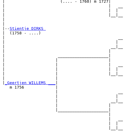
|                       (.... - 1760) m 1727|

|                                           |   __

|                                           |  |  

|                                           |__|__

|                                                 

|

|--
Stientje DIRKS 
|  (1758 - ....)

|                                               __

|                                              |  

|                                            __|__

|                                           |     

|                      _____________________|

|                     |                     |

|                     |                     |   __

|                     |                     |  |  

|                     |                     |__|__

|                     |                           

|
_Geertjen WILLEMS ___
|

   m 1756             |

                      |                         __

                      |                        |  

                      |                      __|__

                      |                     |     

                      |_____________________|

                                            |

                                            |   __

                                            |  |  

                                            |__|__
