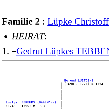
Familie 2
:
Lüpke Christo
HEIRAT
:
Gedrut Lüpkes TEBBE
+
                                                       
                                                       
                                                       
_Berend LUITJENS _______
                              | (1690 - 1771) m 1734   
                              |                        
                              |                        
                              |                        
                              |                        
_Luitjen BERENDS (BAALMANN) _
|

| (1745 - 1795) m 1773        |
