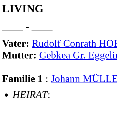
LIVING
____ - ____
Vater:
Rudolf Conrath H
Mutter:
Gebkea Gr. Egge
Familie 1
:
Johann MÜLL
HEIRAT
: