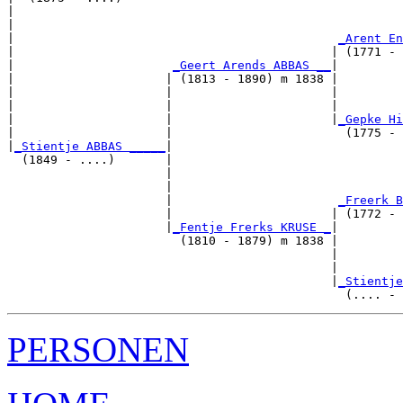
|                                                      
|                                                      
|                                             
_Arent En
|                                            | (1771 - 
|                      
_Geert Arends ABBAS __
|

|                     | (1813 - 1890) m 1838 |

|                     |                      |         
|                     |                      |         
|                     |                      |
_Gepke Hi
|                     |                        (1775 - 
|
_Stientje ABBAS _____
|

  (1849 - ....)       |

                      |                                
                      |                                
                      |                       
_Freerk B
                      |                      | (1772 - 
                      |
_Fentje Frerks KRUSE _
|

                        (1810 - 1879) m 1838 |

                                             |         
                                             |         
                                             |
_Stientje
PERSONEN