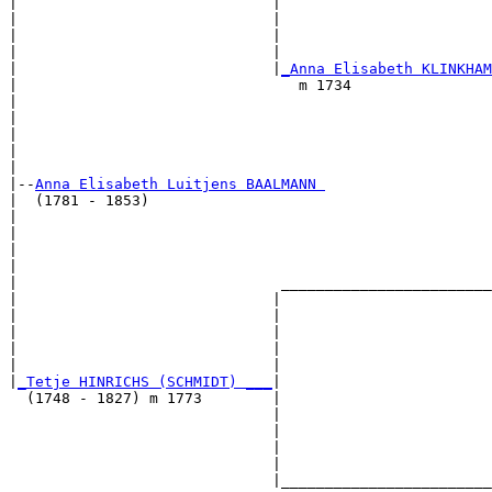
|                             |                        
|                             |                        
|                             |                        
|                             |                        
|                             |
_Anna Elisabeth KLINKHAM
|                                m 1734                
|                                                      
|                                                      
|                                                      
|                                                      
|

|--
Anna Elisabeth Luitjens BAALMANN 
|  (1781 - 1853)

|                                                      
|                                                      
|                                                      
|                                                      
|                              ________________________
|                             |                        
|                             |                        
|                             |                        
|                             |                        
|                             |                        
|
_Tetje HINRICHS (SCHMIDT) ___
|

  (1748 - 1827) m 1773        |

                              |                        
                              |                        
                              |                        
                              |                        
                              |________________________