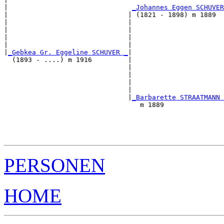
|                               
_Johannes Eggen SCHUVER
|                              | (1821 - 1898) m 1889  
|                              |                       
|                              |                       
|                              |                       
|                              |                       
|
_Gebkea Gr. Eggeline SCHUVER _
|

  (1893 - ....) m 1916         |

                               |                       
                               |                       
                               |                       
                               |                       
                               |
_Barbarette STRAATMANN 
                                  m 1889               
                                                       
                                                       
                                                       
PERSONEN
HOME