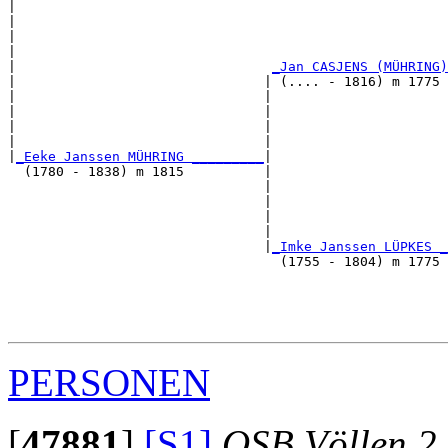
|                                                      
|                                                      
|                                                      
|                                                      
|                                
_Jan CASJENS (MÜHRING)
|                               | (.... - 1816) m 1775 
|                               |                      
|                               |                      
|                               |                      
|                               |                      
|
_Eeke Janssen MÜHRING _________
|

  (1780 - 1838) m 1815          |

                                |                      
                                |                      
                                |                      
                                |                      
                                |
_Imke Janssen LÜPKES _
                                  (1755 - 1804) m 1775 
                                                       
                                                       
                                                       
PERSONEN
[
47881
]
[S1]
OSB Völlen 2