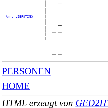
|                     |  |   __

|                     |  |  |  

|                     |  |__|__

|                     |        

|
_Anna LIEFSTING _____
|

                      |

                      |      __

                      |     |  

                      |   __|__

                      |  |     

                      |__|

                         |

                         |   __

                         |  |  

                         |__|__

PERSONEN
HOME
HTML erzeugt von
GED2HT