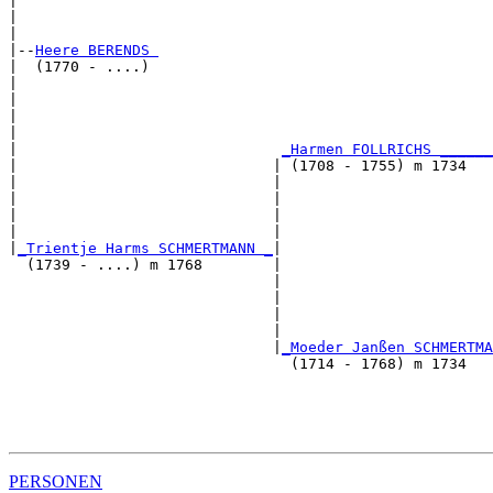
|                                                      
|                                                      
|

|--
Heere BERENDS 
|  (1770 - ....)

|                                                      
|                                                      
|                                                      
|                                                      
|                              
_Harmen FOLLRICHS ______
|                             | (1708 - 1755) m 1734   
|                             |                        
|                             |                        
|                             |                        
|                             |                        
|
_Trientje Harms SCHMERTMANN _
|

  (1739 - ....) m 1768        |

                              |                        
                              |                        
                              |                        
                              |                        
                              |
_Moeder Janßen SCHMERTMA
                                (1714 - 1768) m 1734   
                                                       
                                                       
                                                       
PERSONEN