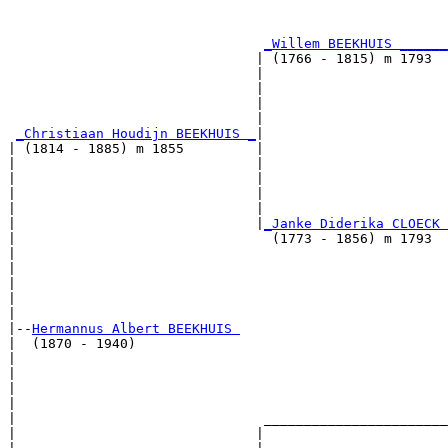
                                                       
_Willem BEEKHUIS ______
                               | (1766 - 1815) m 1793  
                               |                       
                               |                       
                               |                       
                               |                       
_Christiaan Houdijn BEEKHUIS _
|

| (1814 - 1885) m 1855         |

|                              |                       
|                              |                       
|                              |                       
|                              |                       
|                              |
_Janke Diderika CLOECK 
|                                (1773 - 1856) m 1793  
|                                                      
|                                                      
|                                                      
|                                                      
|

|--
Hermannus Albert BEEKHUIS 
|  (1870 - 1940)

|                                                      
|                                                      
|                                                      
|                                                      
|                               _______________________
|                              |                       