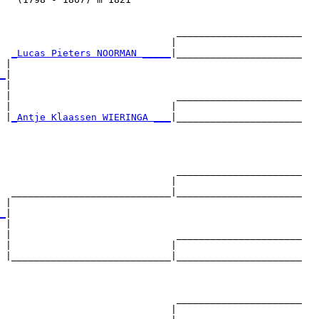
                               ______________________

                              |                      

  
_Lucas Pieters NOORMAN _____
|______________________

 |                                                   

_
|

 |

 |                             ______________________

 |                            |                      

 |
_Antje Klaassen WIERINGA ___
|______________________

                                                     

                               ______________________

                              |                      

  ____________________________|______________________

 |                                                   

_
|

 |

 |                             ______________________

 |                            |                      

 |____________________________|______________________

                                                     

                               ______________________

                              |                      
