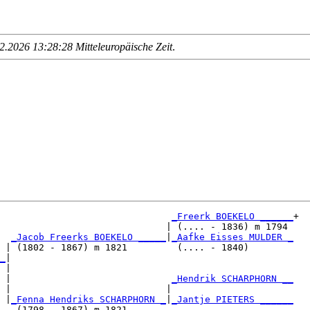
.2026 13:28:28 Mitteleuropäische Zeit
.
_Freerk BOEKELO ______
+

                              | (.... - 1836) m 1794 

_Jacob Freerks BOEKELO _____
|
_Aafke Eisses MULDER _
 | (1802 - 1867) m 1821         (.... - 1840)        

_
|

 |

 |                             
_Hendrik SCHARPHORN __
 |                            |                      

 |
_Fenna Hendriks SCHARPHORN _
|
_Jantje PIETERS ______
   (1798 - 1867) m 1821                              
