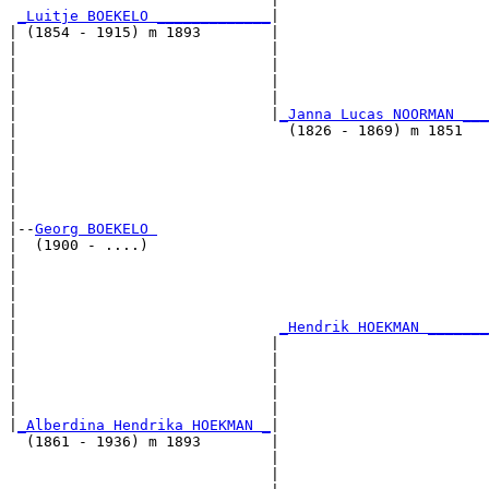
_Luitje BOEKELO _____________
|

| (1854 - 1915) m 1893        |

|                             |                        
|                             |                        
|                             |                        
|                             |                        
|                             |
_Janna Lucas NOORMAN ___
|                               (1826 - 1869) m 1851   
|                                                      
|                                                      
|                                                      
|                                                      
|

|--
Georg BOEKELO 
|  (1900 - ....)

|                                                      
|                                                      
|                                                      
|                                                      
|                              
_Hendrik HOEKMAN _______
|                             |                        
|                             |                        
|                             |                        
|                             |                        
|                             |                        
|
_Alberdina Hendrika HOEKMAN _
|

  (1861 - 1936) m 1893        |

                              |                        
                              |                        