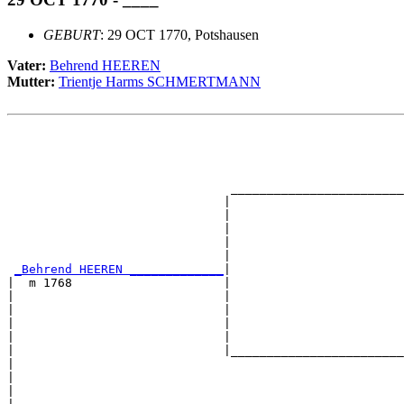
GEBURT
: 29 OCT 1770, Potshausen
Vater:
Behrend HEEREN
Mutter:
Trientje Harms SCHMERTMANN
                                                       
                                                       
                                                       
                                                       
                               ________________________
                              |                        
                              |                        
                              |                        
                              |                        
                              |                        
_Behrend HEEREN _____________
|

|  m 1768                     |

|                             |                        
|                             |                        
|                             |                        
|                             |                        
|                             |________________________
|                                                      
|                                                      
|                                                      