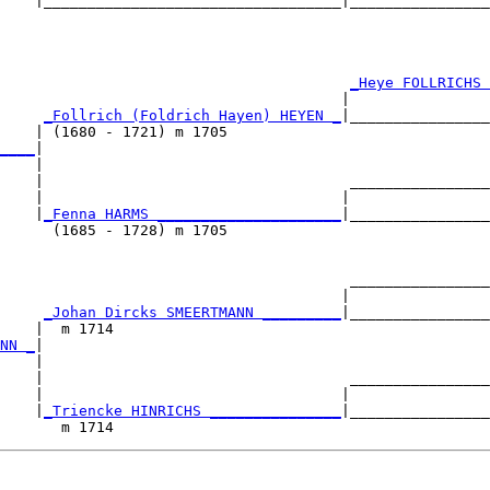
    |__________________________________|________________
                                                        
                                        
_Heye FOLLRICHS 
                                       |                
     
_Follrich (Foldrich Hayen) HEYEN _
|________________
    | (1680 - 1721) m 1705                              
____
|

    |

    |                                   ________________
    |                                  |                
    |
_Fenna HARMS _____________________
|________________
      (1685 - 1728) m 1705                              
                                        ________________
                                       |                
     
_Johan Dircks SMEERTMANN _________
|________________
    |  m 1714                                           
NN _
|

    |

    |                                   ________________
    |                                  |                
    |
_Triencke HINRICHS _______________
|________________