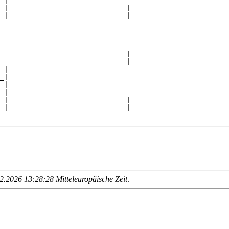
 |                              __

 |                             |  

 |_____________________________|__

                                  

                                __

                               |  

  _____________________________|__

 |                                

_|

 |

 |                              __

 |                             |  

 |_____________________________|__

.2026 13:28:28 Mitteleuropäische Zeit
.