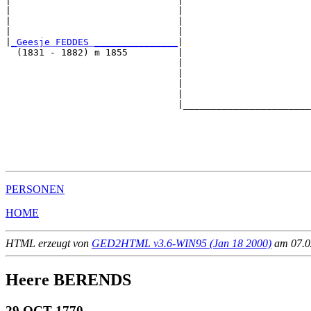
|                              |                       
|                              |                       
|                              |                       
|                              |                       
|
_Geesje FEDDES _______________
|

  (1831 - 1882) m 1855         |

                               |                       
                               |                       
                               |                       
                               |                       
                               |_______________________
                                                       
                                                       
                                                       
                                                       
PERSONEN
HOME
HTML erzeugt von
GED2HTML v3.6-WIN95 (Jan 18 2000)
am 07.02
Heere BERENDS
29 OCT 1770 - ____