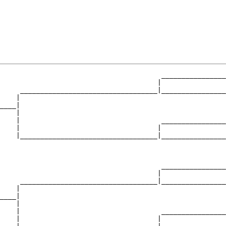
                                        ________________
                                       |                
     __________________________________|________________
    |                                                   
____|

    |

    |                                   ________________
    |                                  |                
    |__________________________________|________________
                                                        
                                        ________________
                                       |                
     __________________________________|________________
    |                                                   
____|

    |

    |                                   ________________
    |                                  |                