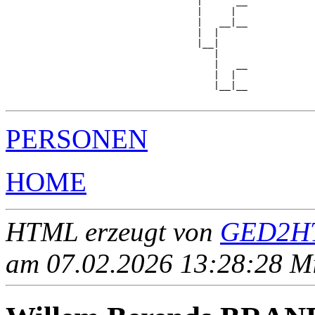
                                  |      __

                                  |     |  

                                  |   __|__

                                  |  |     

                                  |__|

                                     |

                                     |   __

                                     |  |  

                                     |__|__

PERSONEN
HOME
HTML erzeugt von
GED2HT
am 07.02.2026 13:28:28 Mit