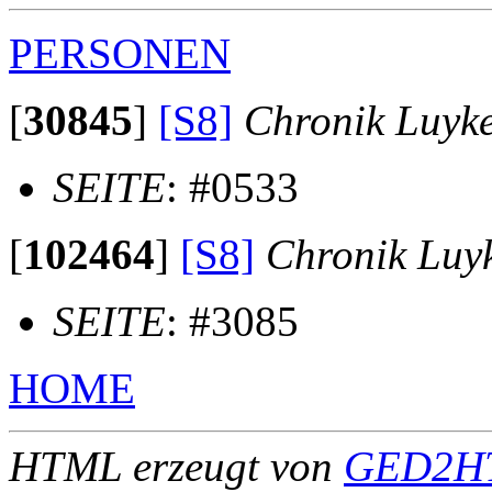
PERSONEN
[
30845
]
[S8]
Chronik Luyk
SEITE
: #0533
[
102464
]
[S8]
Chronik Luy
SEITE
: #3085
HOME
HTML erzeugt von
GED2HT