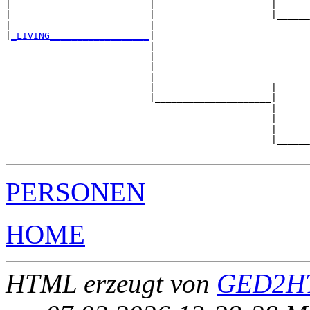
|                         |                     |      
|                         |                     |______
|                         |                            
|
_LIVING__________________
|

                          |

                          |                            
                          |                            
                          |                      ______
                          |                     |      
                          |_____________________|

                                                |

                                                |      
                                                |      
                                                |______
PERSONEN
HOME
HTML erzeugt von
GED2HT