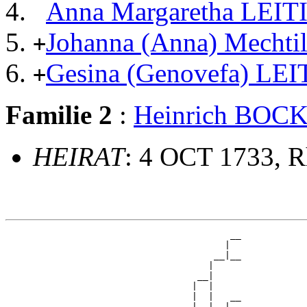
Anna Margaretha LEIT
Johanna (Anna) Mecht
+
Gesina (Genovefa) LE
+
Familie 2
:
Heinrich BO
HEIRAT
: 4 OCT 1733, R
                                         __

                                        |  

                                      __|__

                                     |     

                                   __|

                                  |  |

                                  |  |   __

                                  |  |  |  
