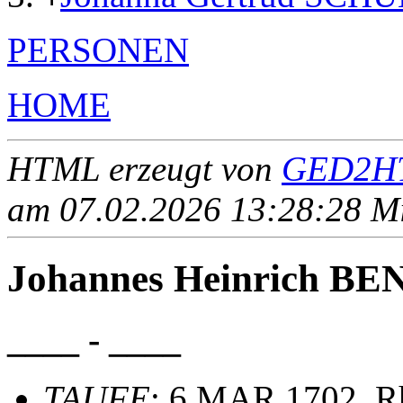
PERSONEN
HOME
HTML erzeugt von
GED2HT
am 07.02.2026 13:28:28 Mit
Johannes Heinrich B
____ - ____
TAUFE
: 6 MAR 1702, Rh