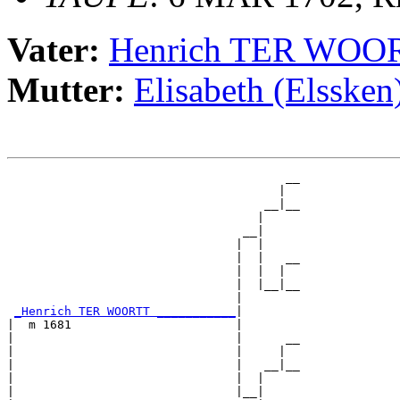
Vater:
Henrich TER WOO
Mutter:
Elisabeth (Elssk
                                       __

                                      |  

                                    __|__

                                   |     

                                 __|

                                |  |

                                |  |   __

                                |  |  |  

                                |  |__|__

                                |        

_Henrich TER WOORTT ___________
|

|  m 1681                       |

|                               |      __

|                               |     |  

|                               |   __|__

|                               |  |     

|                               |__|
