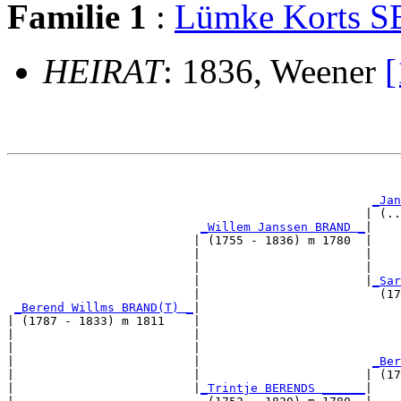
Familie 1
:
Lümke Korts 
HEIRAT
: 1836, Weener
                                                       
                                                       
_Jan
                                                  | (..
_Willem Janssen BRAND _
|

                          | (1755 - 1836) m 1780  |

                          |                       |    
                          |                       |    
                          |                       |
_Sar
                          |                         (17
_Berend Willms BRAND(T) _
|

| (1787 - 1833) m 1811    |

|                         |                            
|                         |                            
|                         |                        
_Ber
|                         |                       | (17
|                         |
_Trintje BERENDS ______
|
