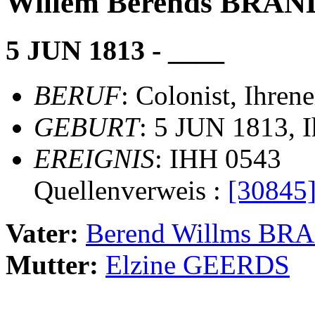
Willem Berends BRAN
5 JUN 1813 - ____
BERUF
: Colonist, Ihrene
GEBURT
: 5 JUN 1813, I
EREIGNIS
: IHH 0543
Quellenverweis :
[30845
Vater:
Berend Willms BR
Mutter:
Elzine GEERDS