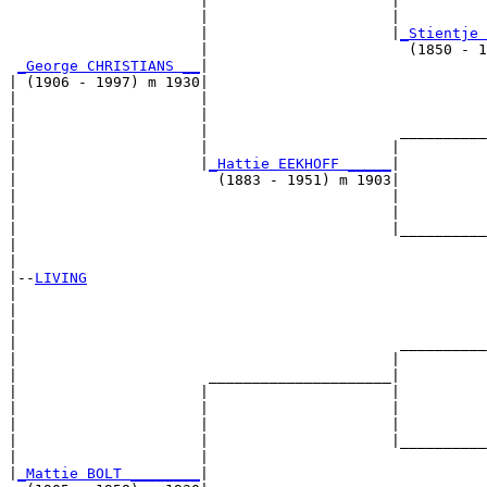
                      |                     |          
                      |                     |          
                      |                     |
_Stientje 
                      |                       (1850 - 1
_George CHRISTIANS __
|

| (1906 - 1997) m 1930|

|                     |                                
|                     |                                
|                     |                      __________
|                     |                     |          
|                     |
_Hattie EEKHOFF _____
|

|                       (1883 - 1951) m 1903|

|                                           |          
|                                           |          
|                                           |__________
|                                                      
|

|--
LIVING
|  

|                                                      
|                                                      
|                                            __________
|                                           |          
|                      _____________________|

|                     |                     |

|                     |                     |          
|                     |                     |          
|                     |                     |__________
|                     |                                
|
_Mattie BOLT ________
|
