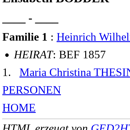
____ - ____
Familie 1
:
Heinrich Wilh
HEIRAT
: BEF 1857
Maria Christina THES
PERSONEN
HOME
HTML erzeugt von
GED2HT