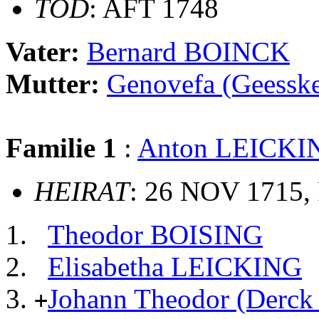
TOD
: AFT 1748
Vater:
Bernard BOINCK
Mutter:
Genovefa (Geess
Familie 1
:
Anton LEICKI
HEIRAT
: 26 NOV 1715, 
Theodor BOISING
Elisabetha LEICKING
Johann Theodor (Derck
+