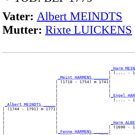
Vater:
Albert MEINDTS
Mutter:
Rixte LUICKENS
                                                       
                                                       
_Harm MEIN
                                            | (.... - 1
_Meint HARMENS ______
|

                      | (1710 - 1754) m 1741|

                      |                     |          
                      |                     |          
                      |                     |
_Engel HAR
                      |                       (.... - 1
_Albert MEINDTS _____
|

| (1744 - 1791) m 1771|

|                     |                                
|                     |                                
|                     |                      
_Harm ALBE
|                     |                     | (1690 - 1
|                     |
_Fenne HARMENS ______
|
