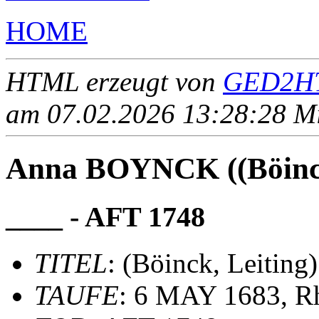
HOME
HTML erzeugt von
GED2HT
am 07.02.2026 13:28:28 Mit
Anna BOYNCK ((Böinck
____ - AFT 1748
TITEL
: (Böinck, Leiting)
TAUFE
: 6 MAY 1683, Rh