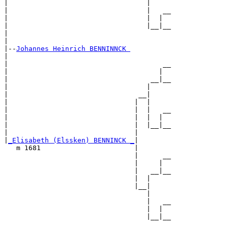
|                                  |

|                                  |   __

|                                  |  |  

|                                  |__|__

|                                        

|

|--
Johannes Heinrich BENNINNCK 
|  

|                                      __

|                                     |  

|                                   __|__

|                                  |     

|                                __|

|                               |  |

|                               |  |   __

|                               |  |  |  

|                               |  |__|__

|                               |        

|
_Elisabeth (Elssken) BENNINCK _
|

   m 1681                       |

                                |      __

                                |     |  

                                |   __|__

                                |  |     

                                |__|

                                   |

                                   |   __

                                   |  |  

                                   |__|__
