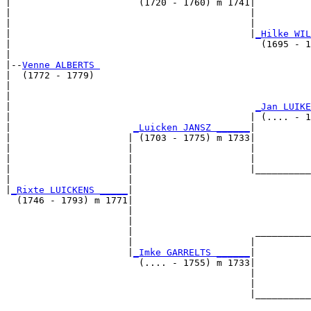
|                       (1720 - 1760) m 1741|

|                                           |          
|                                           |          
|                                           |
_Hilke WIL
|                                             (1695 - 1
|

|--
Venne ALBERTS 
|  (1772 - 1779)

|                                                      
|                                                      
|                                            
_Jan LUIKE
|                                           | (.... - 1
|                      
_Luicken JANSZ ______
|

|                     | (1703 - 1775) m 1733|

|                     |                     |          
|                     |                     |          
|                     |                     |__________
|                     |                                
|
_Rixte LUICKENS _____
|

  (1746 - 1793) m 1771|

                      |                                
                      |                                
                      |                      __________
                      |                     |          
                      |
_Imke GARRELTS ______
|

                        (.... - 1755) m 1733|

                                            |          
                                            |          
                                            |__________