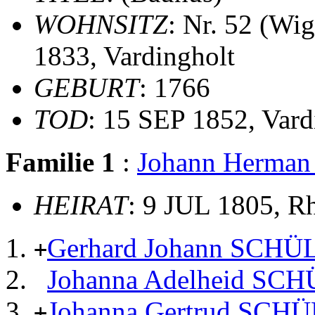
WOHNSITZ
: Nr. 52 (Wig
1833, Vardingholt
GEBURT
: 1766
TOD
: 15 SEP 1852, Vard
Familie 1
:
Johann Herm
HEIRAT
: 9 JUL 1805, R
Gerhard Johann SCH
+
Johanna Adelheid S
Johanna Gertrud SC
+