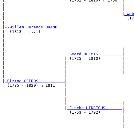
|                           (1752 - 1820) m 1780  |

|                                                 |    
|                                                 |    
|                                                 |
_Wob
|                                                   (17
|

|--
Willem Berends BRAND 
|  (1813 - ....)

|                                                      
|                                                      
|                                                  ____
|                                                 |    
|                          
_Geerd REEMTS _________
|

|                         | (1725 - 1810)         |

|                         |                       |    
|                         |                       |    
|                         |                       |____
|                         |                            
|
_Elzine GEERDS __________
|

  (1785 - 1820) m 1811    |

                          |                            
                          |                            
                          |                        ____
                          |                       |    
                          |
_Elsche HINRICHS ______
|

                            (1753 - 1792)         |

                                                  |    
                                                  |    
                                                  |____