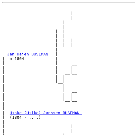
                             __

                            |  

                          __|__

                         |     

                       __|

                      |  |

                      |  |   __

                      |  |  |  

                      |  |__|__

                      |        

_Jan Hajen BUSEMAN __
|

|  m 1804             |

|                     |      __

|                     |     |  

|                     |   __|__

|                     |  |     

|                     |__|

|                        |

|                        |   __

|                        |  |  

|                        |__|__

|                              

|

|--
Hiske (Hilke) Janssen BUSEMAN 
|  (1804 - ....)

|                            __

|                           |  

|                         __|__
