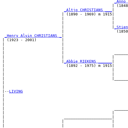
_Anno 
                                                | (1848
_Altjo CHRISTIANS ___
|

                          | (1890 - 1969) m 1915|

                          |                     |      
                          |                     |      
                          |                     |
_Stien
                          |                       (1850
_Henry Alvin CHRISTIANS _
|

| (1923 - 2001)           |

|                         |                            
|                         |                            
|                         |                      ______
|                         |                     |      
|                         |
_Abbie RIEKENS ______
|

|                           (1892 - 1975) m 1915|

|                                               |      
|                                               |      
|                                               |______
|                                                      
|

|--
LIVING
|  

|                                                      
|                                                      
|                                                ______
|                                               |      
|                          _____________________|

|                         |                     |

|                         |                     |      