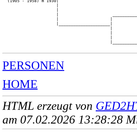
  (1905 - 1958) m 1930|

                      |                                
                      |                                
                      |                      __________
                      |                     |          
                      |_____________________|

                                            |

                                            |          
                                            |          
                                            |__________
PERSONEN
HOME
HTML erzeugt von
GED2HT
am 07.02.2026 13:28:28 Mit