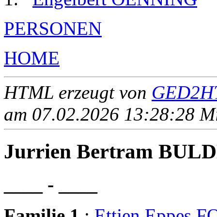
PERSONEN
HOME
HTML erzeugt von
GED2HT
am 07.02.2026 13:28:28 Mit
Jurrien Bertram BUL
____ - ____
Familie 1
:
Ettjen Eppes