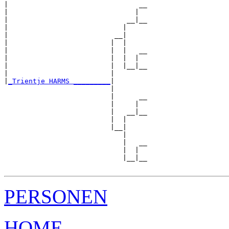
|                                __

|                               |  

|                             __|__

|                            |     

|                          __|

|                         |  |

|                         |  |   __

|                         |  |  |  

|                         |  |__|__

|                         |        

|
_Trientje HARMS _________
|

                          |

                          |      __

                          |     |  

                          |   __|__

                          |  |     

                          |__|

                             |

                             |   __

                             |  |  

                             |__|__

PERSONEN
HOME