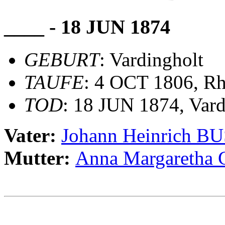
____ - 18 JUN 1874
GEBURT
: Vardingholt
TAUFE
: 4 OCT 1806, Rh
TOD
: 18 JUN 1874, Vard
Vater:
Johann Heinrich 
Mutter:
Anna Margareth
                                                       
                                                       
                                                       