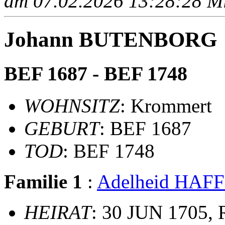
am 07.02.2026 13:28:28 Mit
Johann BUTENBORG
BEF 1687 - BEF 1748
WOHNSITZ
: Krommert
GEBURT
: BEF 1687
TOD
: BEF 1748
Familie 1
:
Adelheid HAF
HEIRAT
: 30 JUN 1705, 