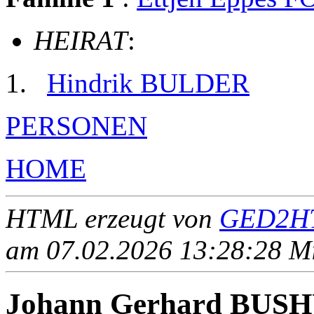
HEIRAT
:
Hindrik BULDER
PERSONEN
HOME
HTML erzeugt von
GED2HT
am 07.02.2026 13:28:28 Mit
Johann Gerhard BUS