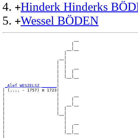
Hinderk Hinderks BÖ
+
Wessel BÖDEN
+
                             __

                            |  

                          __|__

                         |     

                       __|

                      |  |

                      |  |   __

                      |  |  |  

                      |  |__|__

                      |        

_Alef WESZELSZ ______
|

| (.... - 1757) m 1723|

|                     |      __

|                     |     |  

|                     |   __|__

|                     |  |     

|                     |__|

|                        |

|                        |   __

|                        |  |  

|                        |__|__

|                              
