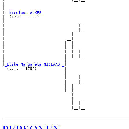
|                                   

|

|--
Nicolaus AUKES 
|  (1729 - ....)

|                                 __

|                                |  

|                              __|__

|                             |     

|                           __|

|                          |  |

|                          |  |   __

|                          |  |  |  

|                          |  |__|__

|                          |        

|
_Elske Margareta NICLAAS _
|

  (.... - 1752)            |

                           |      __

                           |     |  

                           |   __|__

                           |  |     

                           |__|

                              |

                              |   __

                              |  |  

                              |__|__
