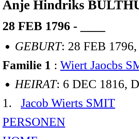
Anje Hindriks BULTH
28 FEB 1796 - ____
GEBURT
: 28 FEB 1796,
Familie 1
:
Wiert Jaocbs S
HEIRAT
: 6 DEC 1816, De
Jacob Wierts SMIT
PERSONEN