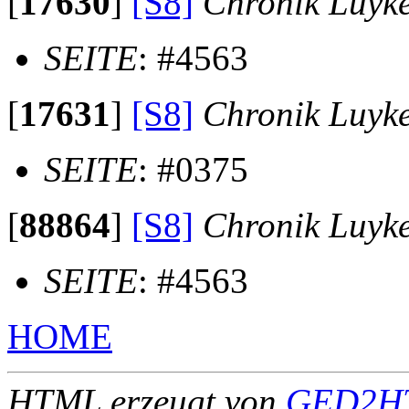
[
17630
]
[S8]
Chronik Luyk
SEITE
: #4563
[
17631
]
[S8]
Chronik Luyk
SEITE
: #0375
[
88864
]
[S8]
Chronik Luyk
SEITE
: #4563
HOME
HTML erzeugt von
GED2HT