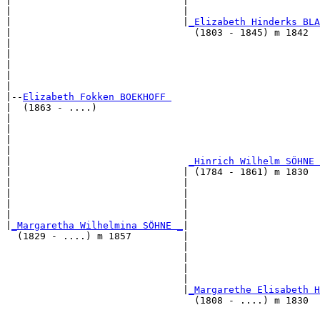
|                              |                       
|                              |                       
|                              |
_Elizabeth Hinderks BLA
|                                (1803 - 1845) m 1842  
|                                                      
|                                                      
|                                                      
|                                                      
|

|--
Elizabeth Fokken BOEKHOFF 
|  (1863 - ....)

|                                                      
|                                                      
|                                                      
|                                                      
|                               
_Hinrich Wilhelm SÖHNE 
|                              | (1784 - 1861) m 1830  
|                              |                       
|                              |                       
|                              |                       
|                              |                       
|
_Margaretha Wilhelmina SÖHNE _
|

  (1829 - ....) m 1857         |

                               |                       
                               |                       
                               |                       
                               |                       
                               |
_Margarethe Elisabeth H
                                 (1808 - ....) m 1830  
                                                       