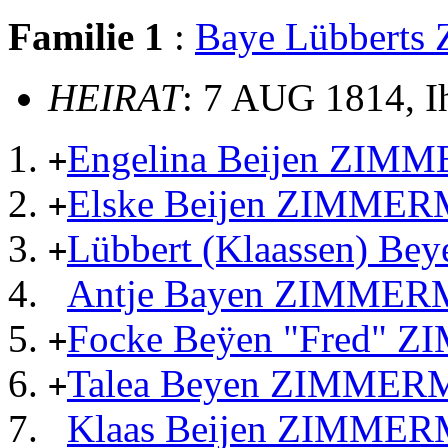
Familie 1
:
Baye Lübber
HEIRAT
: 7 AUG 1814, 
Engelina Beijen ZI
+
Elske Beijen ZIMME
+
Lübbert (Klaassen) 
+
Antje Bayen ZIMME
Focke Beÿen "Fred"
+
Talea Beyen ZIMME
+
Klaas Beijen ZIMME