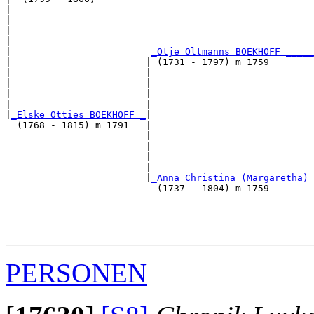
|                                                      
|                                                      
|                                                     
|                                                      
|                         
_Otje Oltmanns BOEKHOFF _____
|                        | (1731 - 1797) m 1759        
|                        |                             
|                        |                             
|                        |                            
|                        |                             
|
_Elske Otties BOEKHOFF _
|

  (1768 - 1815) m 1791   |

                         |                             
                         |                             
                         |                            
                         |                             
                         |
_Anna Christina (Margaretha) 
                           (1737 - 1804) m 1759        
                                                       
                                                       
                                                      
PERSONEN