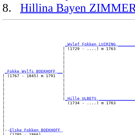
Hillina Bayen ZIMM
                                                       
                                                       
_Wylef Fokken LUIRING _______
                         | (1729 - ....) m 1763        
                         |                             
                         |                             
                         |                            
                         |                             
_Fokke Wylfs BOEKHOFF __
|

| (1767 - 1845) m 1791   |

|                        |                             
|                        |                             
|                        |                            
|                        |                             
|                        |
_Hille ULBETS _______________
|                          (1734 - ....) m 1763        
|                                                      
|                                                      
|                                                     
|                                                      
|

|--
Elske Fokken BOEKHOFF 
|  (1795 - 1866)
