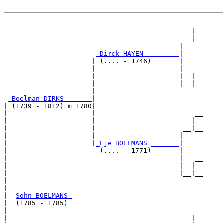
                                                __

                                               |  

                                             __|__

                                            |     

_Dirck HAYEN ________
|

                      | (.... - 1746)       |

                      |                     |   __

                      |                     |  |  

                      |                     |__|__

                      |                           

_Boelman DIRKS ______
|

| (1739 - 1812) m 1780|

|                     |                         __

|                     |                        |  

|                     |                      __|__

|                     |                     |     

|                     |
_Eje BOELMANS _______
|

|                       (.... - 1771)       |

|                                           |   __

|                                           |  |  

|                                           |__|__

|                                                 

|

|--
Sohn BOELMANS 
|  (1785 - 1785)

|                                               __

|                                              |  
