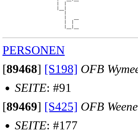
                      |  |     

                      |__|

                         |

                         |   __

                         |  |  

                         |__|__

PERSONEN
[
89468
]
[S198]
OFB Wyme
SEITE
: #91
[
89469
]
[S425]
OFB Weene
SEITE
: #177