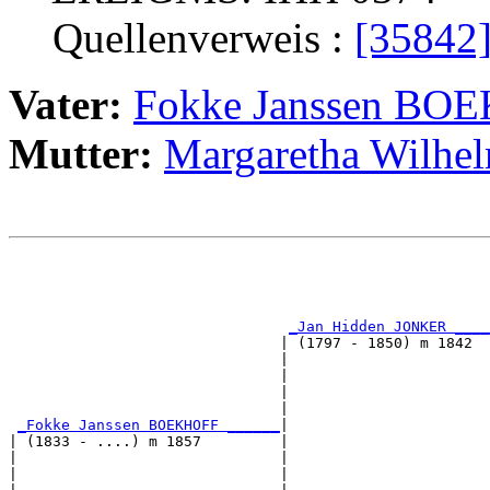
Quellenverweis :
[35842
Vater:
Fokke Janssen BO
Mutter:
Margaretha Wilh
                                                       
                                                       
_Jan Hidden JONKER ____
                               | (1797 - 1850) m 1842  
                               |                       
                               |                       
                               |                       
                               |                       
_Fokke Janssen BOEKHOFF ______
|

| (1833 - ....) m 1857         |

|                              |                       
|                              |                       