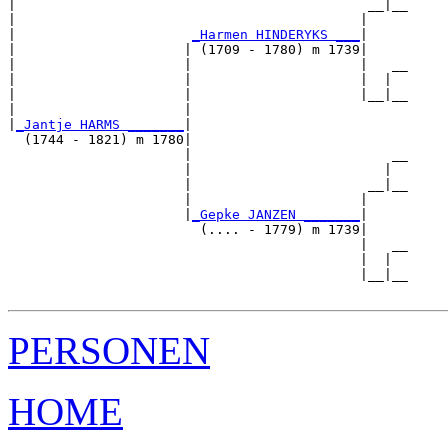
|                                            __|__

|                                           |     

|                      
_Harmen HINDERYKS ___
|

|                     | (1709 - 1780) m 1739|

|                     |                     |   __

|                     |                     |  |  

|                     |                     |__|__

|                     |                           

|
_Jantje HARMS _______
|

  (1744 - 1821) m 1780|

                      |                         __

                      |                        |  

                      |                      __|__

                      |                     |     

                      |
_Gepke JANZEN _______
|

                        (.... - 1779) m 1739|

                                            |   __

                                            |  |  

                                            |__|__

PERSONEN
HOME