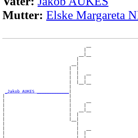
Vater:
Jakob AUKES
Mutter:
Elske Margareta
                                  __

                                 |  

                               __|__

                              |     

                            __|

                           |  |

                           |  |   __

                           |  |  |  

                           |  |__|__

                           |        

_Jakob AUKES _____________
|

|                          |

|                          |      __

|                          |     |  

|                          |   __|__

|                          |  |     

|                          |__|

|                             |

|                             |   __

|                             |  |  

|                             |__|__
