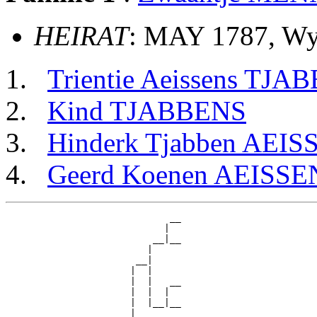
HEIRAT
: MAY 1787, W
Trientie Aeissens TJA
Kind TJABBENS
Hinderk Tjabben AEIS
Geerd Koenen AEISSE
                             __

                            |  

                          __|__

                         |     

                       __|

                      |  |

                      |  |   __

                      |  |  |  

                      |  |__|__

                      |        
