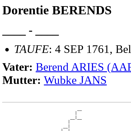
Dorentie BERENDS
____ - ____
TAUFE
: 4 SEP 1761, Be
Vater:
Berend ARIES (AA
Mutter:
Wubke JANS
                                __

                               |  

                             __|__

                            |     

                          __|

                         |  |
