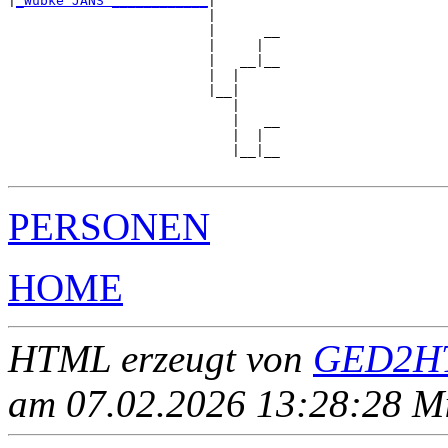
|
_Wubke JANS ____________
|

                         |

                         |      __

                         |     |  

                         |   __|__

                         |  |     

                         |__|

                            |

                            |   __

                            |  |  

                            |__|__

PERSONEN
HOME
HTML erzeugt von
GED2HT
am 07.02.2026 13:28:28 Mit