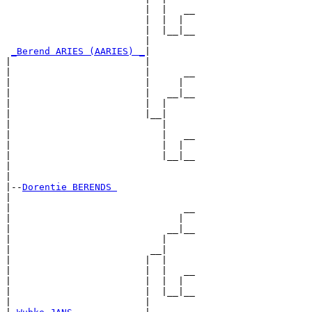
                         |  |   __

                         |  |  |  

                         |  |__|__

                         |        

_Berend ARIES (AARIES) _
|

|                        |

|                        |      __

|                        |     |  

|                        |   __|__

|                        |  |     

|                        |__|

|                           |

|                           |   __

|                           |  |  

|                           |__|__

|                                 

|

|--
Dorentie BERENDS 
|  

|                               __

|                              |  

|                            __|__

|                           |     

|                         __|

|                        |  |

|                        |  |   __

|                        |  |  |  

|                        |  |__|__

|                        |        
