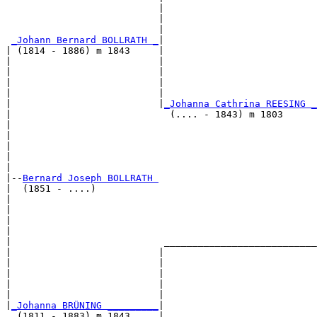
                           |                           
                           |                           
                           |                           
_Johann Bernard BOLLRATH _
|

| (1814 - 1886) m 1843     |

|                          |                           
|                          |                           
|                          |                           
|                          |                           
|                          |
_Johanna Cathrina REESING _
|                            (.... - 1843) m 1803      
|                                                      
|                                                      
|                                                      
|                                                      
|

|--
Bernard Joseph BOLLRATH 
|  (1851 - ....)

|                                                      
|                                                      
|                                                      
|                                                      
|                           ___________________________
|                          |                           
|                          |                           
|                          |                           
|                          |                           
|                          |                           
|
_Johanna BRÜNING _________
|

  (1811 - 1883) m 1843     |
