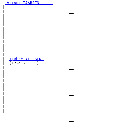
_Aeisse TJABBEN _____
|

|                     |

|                     |      __

|                     |     |  

|                     |   __|__

|                     |  |     

|                     |__|

|                        |

|                        |   __

|                        |  |  

|                        |__|__

|                              

|

|--
Tjabbe AEISSEN 
|  (1734 - ....)

|                            __

|                           |  

|                         __|__

|                        |     

|                      __|

|                     |  |

|                     |  |   __

|                     |  |  |  

|                     |  |__|__

|                     |        

|_____________________|

                      |

                      |      __

                      |     |  

                      |   __|__
