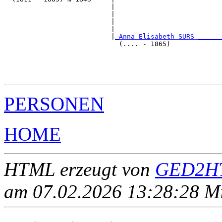
                           |                           
                           |                           
                           |                           
                           |                           
                           |
_Anna Elisabeth SURS ______
                             (.... - 1865)             
                                                       
                                                       
                                                       
PERSONEN
HOME
HTML erzeugt von
GED2HT
am 07.02.2026 13:28:28 Mit