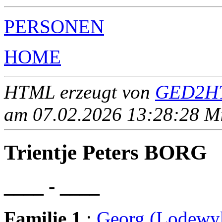
PERSONEN
HOME
HTML erzeugt von
GED2HT
am 07.02.2026 13:28:28 Mit
Trientje Peters BORG
____ - ____
Familie 1
:
Georg (Lodew