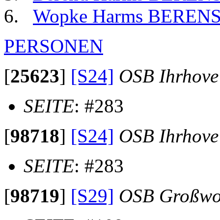
Wopke Harms BEREN
PERSONEN
[
25623
]
[S24]
OSB Ihrhove
SEITE
: #283
[
98718
]
[S24]
OSB Ihrhove
SEITE
: #283
[
98719
]
[S29]
OSB Großwo