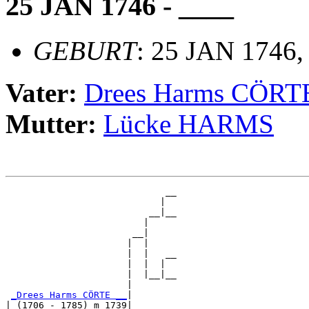
25 JAN 1746 - ____
GEBURT
: 25 JAN 1746,
Vater:
Drees Harms CÖRT
Mutter:
Lücke HARMS
                             __

                            |  

                          __|__

                         |     

                       __|

                      |  |

                      |  |   __

                      |  |  |  

                      |  |__|__

                      |        

_Drees Harms CÖRTE __
|

| (1706 - 1785) m 1739|
