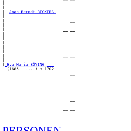
|                              

|

|--
Joan Berndt BECKERS 
|  

|                            __

|                           |  

|                         __|__

|                        |     

|                      __|

|                     |  |

|                     |  |   __

|                     |  |  |  

|                     |  |__|__

|                     |        

|
_Eva Maria BÖYING ___
|

  (1685 - ....) m 1702|

                      |      __

                      |     |  

                      |   __|__

                      |  |     

                      |__|

                         |

                         |   __

                         |  |  

                         |__|__

PERSONEN