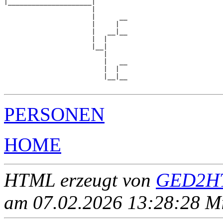
|_____________________|

                      |

                      |      __

                      |     |  

                      |   __|__

                      |  |     

                      |__|

                         |

                         |   __

                         |  |  

                         |__|__

PERSONEN
HOME
HTML erzeugt von
GED2HT
am 07.02.2026 13:28:28 Mit