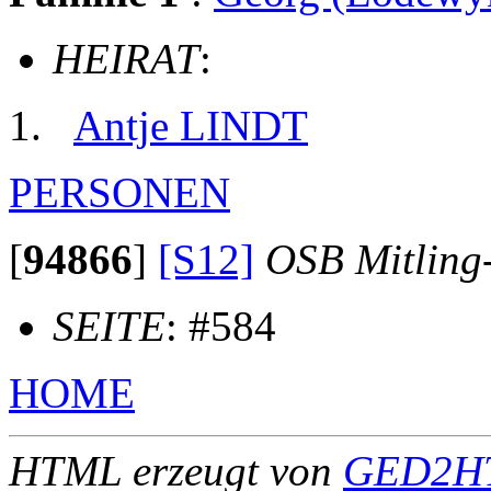
HEIRAT
:
Antje LINDT
PERSONEN
[
94866
]
[S12]
OSB Mitling
SEITE
: #584
HOME
HTML erzeugt von
GED2HT