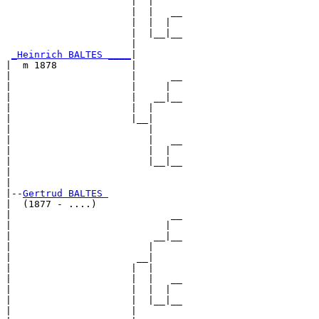
                      |  |

                      |  |   __

                      |  |  |  

                      |  |__|__

                      |        

_Heinrich BALTES ____
|

|  m 1878             |

|                     |      __

|                     |     |  

|                     |   __|__

|                     |  |     

|                     |__|

|                        |

|                        |   __

|                        |  |  

|                        |__|__

|                              

|

|--
Gertrud BALTES 
|  (1877 - ....)

|                            __

|                           |  

|                         __|__

|                        |     

|                      __|

|                     |  |

|                     |  |   __

|                     |  |  |  

|                     |  |__|__

|                     |        
