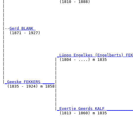
|                       (1810 - 1888)                  
|                                                      
|                                                      
|                                                      
|                                                      
|

|--
Gerd BLANK 
|  (1871 - 1927)

|                                                      
|                                                      
|                                                      
|                                                      
|                      
_Lüppo Engelkes (Engelberts) FEK
|                     | (1804 - ....) m 1835           
|                     |                                
|                     |                                
|                     |                                
|                     |                                
|
_Geeske FEKKERS _____
|

  (1835 - 1924) m 1858|

                      |                                
                      |                                
                      |                                
                      |                                
                      |
_Evertje Geerds KALF ___________
                        (1813 - 1860) m 1835           
                                                       
                                                       
                                                       