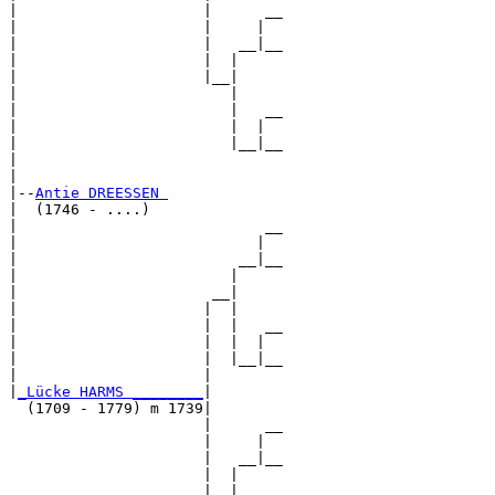
|                     |      __

|                     |     |  

|                     |   __|__

|                     |  |     

|                     |__|

|                        |

|                        |   __

|                        |  |  

|                        |__|__

|                              

|

|--
Antie DREESSEN 
|  (1746 - ....)

|                            __

|                           |  

|                         __|__

|                        |     

|                      __|

|                     |  |

|                     |  |   __

|                     |  |  |  

|                     |  |__|__

|                     |        

|
_Lücke HARMS ________
|

  (1709 - 1779) m 1739|

                      |      __

                      |     |  

                      |   __|__

                      |  |     

                      |__|
