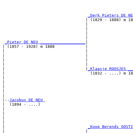
                                                       
                                                       
_Derk Pieters DE NE
                                   | (1829 - 1888) m 18
                                   |                  
                                   |                   
                                   |                   
                                   |                   
_Pieter DE NEU ___________________
|

| (1857 - 1928) m 1888             |

|                                  |                  
|                                  |                   
|                                  |                   
|                                  |                   
|                                  |
_Klaasje ROOSJES __
|                                    (1832 - ....) m 18
|                                                     
|                                                      
|                                                      
|                                                      
|

|--
Jacobus DE NEU 
|  (1894 - ....)

|                                                      
|                                                      
|                                                      
|                                                      
|                                   
_Koop Berends OOSTI
|                                  |                   