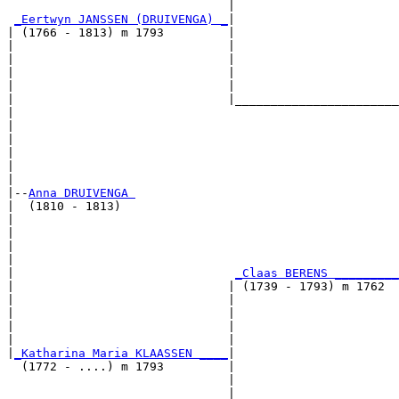
                               |                       
_Eertwyn JANSSEN (DRUIVENGA) _
|

| (1766 - 1813) m 1793         |

|                              |                       
|                              |                       
|                              |                       
|                              |                       
|                              |_______________________
|                                                      
|                                                      
|                                                      
|                                                      
|                                                      
|

|--
Anna DRUIVENGA 
|  (1810 - 1813)

|                                                      
|                                                      
|                                                      
|                                                      
|                               
_Claas BERENS _________
|                              | (1739 - 1793) m 1762  
|                              |                       
|                              |                       
|                              |                       
|                              |                       
|
_Katharina Maria KLAASSEN ____
|

  (1772 - ....) m 1793         |

                               |                       
                               |                       