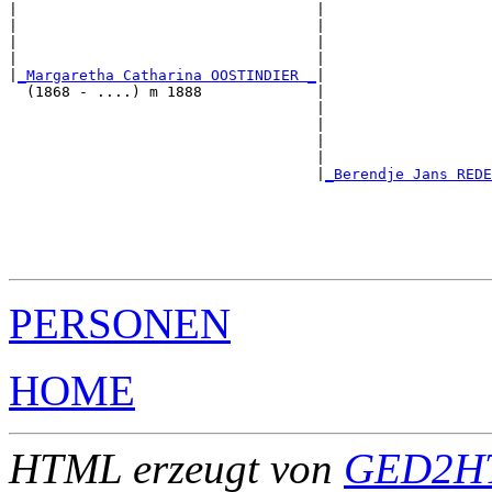
|                                  |                   
|                                  |                   
|                                  |                   
|                                  |                   
|
_Margaretha Catharina OOSTINDIER _
|

  (1868 - ....) m 1888             |

                                   |                   
                                   |                   
                                   |                   
                                   |                   
                                   |
_Berendje Jans REDE
                                                       
                                                       
                                                       
                                                       
PERSONEN
HOME
HTML erzeugt von
GED2HT