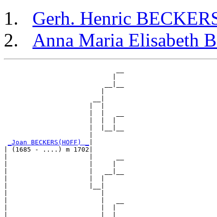
Gerh. Henric BECKER
Anna Maria Elisabeth
                             __

                            |  

                          __|__

                         |     

                       __|

                      |  |

                      |  |   __

                      |  |  |  

                      |  |__|__

                      |        

_Joan BECKERS(HOFF) _
|

| (1685 - ....) m 1702|

|                     |      __

|                     |     |  

|                     |   __|__

|                     |  |     

|                     |__|

|                        |

|                        |   __

|                        |  |  

|                        |__|__
