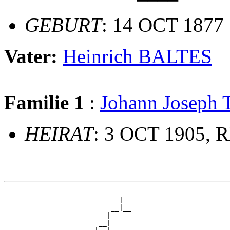
GEBURT
: 14 OCT 1877
Vater:
Heinrich BALTES
Familie 1
:
Johann Josep
HEIRAT
: 3 OCT 1905, R
                             __

                            |  

                          __|__

                         |     

                       __|
