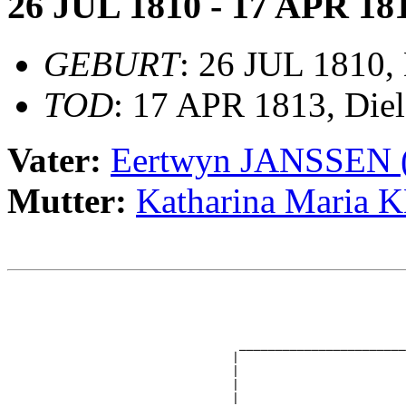
26 JUL 1810 - 17 APR 18
GEBURT
: 26 JUL 1810, 
TOD
: 17 APR 1813, Diel
Vater:
Eertwyn JANSSEN
Mutter:
Katharina Maria
                                                       
                                                       
                                                       
                                                       
                                _______________________
                               |                       
                               |                       
                               |                       
                               |                       