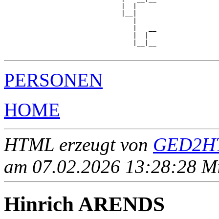
                              |  |     

                              |__|

                                 |

                                 |   __

                                 |  |  

                                 |__|__

PERSONEN
HOME
HTML erzeugt von
GED2HT
am 07.02.2026 13:28:28 Mit
Hinrich ARENDS