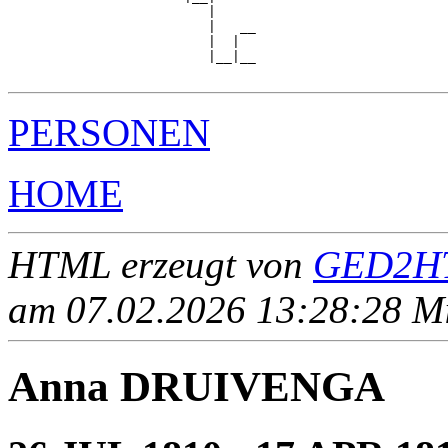
                         |

                         |   __

                         |  |  

                         |__|__

PERSONEN
HOME
HTML erzeugt von
GED2HT
am 07.02.2026 13:28:28 Mit
Anna DRUIVENGA