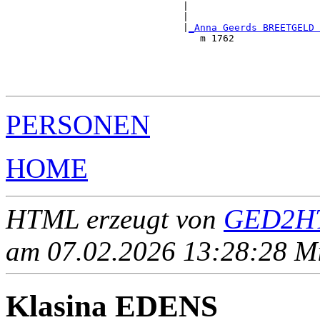
                               |                       
                               |                       
                               |
_Anna Geerds BREETGELD 
                                  m 1762               
                                                       
                                                       
                                                       
PERSONEN
HOME
HTML erzeugt von
GED2HT
am 07.02.2026 13:28:28 Mit
Klasina EDENS