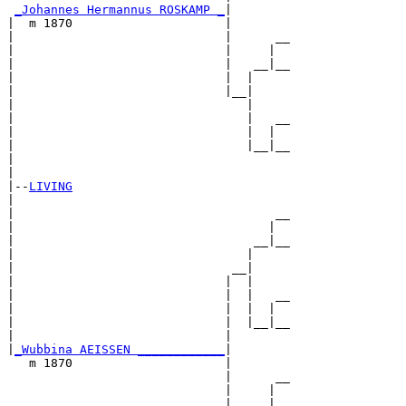
_Johannes Hermannus ROSKAMP _
|

|  m 1870                     |

|                             |      __

|                             |     |  

|                             |   __|__

|                             |  |     

|                             |__|

|                                |

|                                |   __

|                                |  |  

|                                |__|__

|                                      

|

|--
LIVING
|  

|                                    __

|                                   |  

|                                 __|__

|                                |     

|                              __|

|                             |  |

|                             |  |   __

|                             |  |  |  

|                             |  |__|__

|                             |        

|
_Wubbina AEISSEN ____________
|

   m 1870                     |

                              |      __

                              |     |  

                              |   __|__
