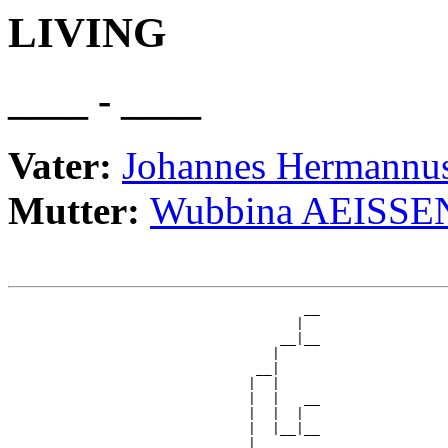
LIVING
____ - ____
Vater:
Johannes Herman
Mutter:
Wubbina AEISSE
                                     __

                                    |  

                                  __|__

                                 |     

                               __|

                              |  |

                              |  |   __

                              |  |  |  

                              |  |__|__

                              |        
