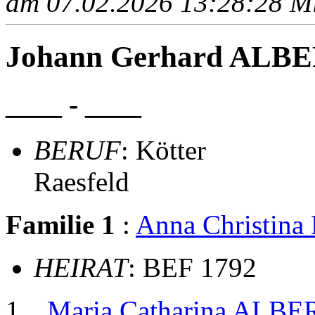
am 07.02.2026 13:28:28 Mit
Johann Gerhard ALB
____ - ____
BERUF
: Kötter
Raesfeld
Familie 1
:
Anna Christin
HEIRAT
: BEF 1792
Maria Catharina ALBE