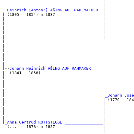
                                          |            
                                          |            
_Heinrich (Anton?) AßING AUF RADEMACHER _
|

| (1805 - 1854) m 1837                    |

|                                         |            
|                                         |            
|                                         |            
|                                         |            
|                                         |____________
|                                                      
|                                                      
|                                                      
|                                                      
|                                                      
|

|--
Johann Heinrich AßING AUF RAHMAKER 
|  (1841 - 1856)

|                                                      
|                                                      
|                                                      
|                                                      
|                                          
_Johann Jose
|                                         | (1770 - 184
|                                         |            
|                                         |            
|                                         |            
|                                         |            
|
_Anna Gertrud ROTTSTEGGE ________________
|

  (.... - 1876) m 1837                    |

                                          |            