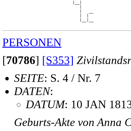
                              |__|

                                 |

                                 |   __

                                 |  |  

                                 |__|__

PERSONEN
[
70786
]
[S353]
Zivilstands
SEITE
: S. 4 / Nr. 7
DATEN
:
DATUM
: 10 JAN 181
Geburts-Akte von Anna C