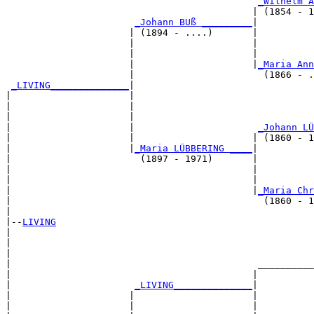
_Wilhelm A
                                            | (1854 - 1
_Johann BUß _________
|

                      | (1894 - ....)       |

                      |                     |          
                      |                     |          
                      |                     |
_Maria Ann
                      |                       (1866 - .
_LIVING______________
|

|                     |

|                     |                                
|                     |                                
|                     |                      
_Johann LÜ
|                     |                     | (1860 - 1
|                     |
_Maria LÜBBERING ____
|

|                       (1897 - 1971)       |

|                                           |          
|                                           |          
|                                           |
_Maria Chr
|                                             (1860 - 1
|

|--
LIVING
|  

|                                                      
|                                                      
|                                            __________
|                                           |          
|                      
_LIVING______________
|

|                     |                     |

|                     |                     |          