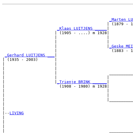
                                                       
_Marten LU
                                            | (1879 - 1
_Klaas LUITJENS _____
|

                      | (1905 - ....) m 1928|

                      |                     |          
                      |                     |          
                      |                     |
_Geske MEI
                      |                       (1883 - 1
_Gerhard LUITJENS ___
|

| (1935 - 2003)       |

|                     |                                
|                     |                                
|                     |                      __________
|                     |                     |          
|                     |
_Trienje BRINK ______
|

|                       (1908 - 1980) m 1928|

|                                           |          
|                                           |          
|                                           |__________
|                                                      
|

|--
LIVING
|  

|                                                      
|                                                      
|                                            __________