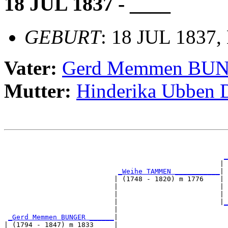
18 JUL 1837 - ____
GEBURT
: 18 JUL 1837,
Vater:
Gerd Memmen BU
Mutter:
Hinderika Ubben
                                                       
                                                       
_
                                                     | 
_Weihe TAMMEN ___________
|

                           | (1748 - 1820) m 1776    |

                           |                         | 
                           |                         | 
                           |                         |
_
                           |                           
_Gerd Memmen BUNGER ______
|

| (1794 - 1847) m 1833     |
