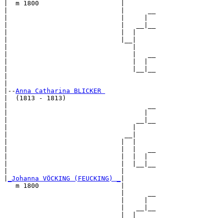
|  m 1800                     |

|                             |      __

|                             |     |  

|                             |   __|__

|                             |  |     

|                             |__|

|                                |

|                                |   __

|                                |  |  

|                                |__|__

|                                      

|

|--
Anna Catharina BLICKER 
|  (1813 - 1813)

|                                    __

|                                   |  

|                                 __|__

|                                |     

|                              __|

|                             |  |

|                             |  |   __

|                             |  |  |  

|                             |  |__|__

|                             |        

|
_Johanna VÖCKING (FEUCKING) _
|

   m 1800                     |

                              |      __

                              |     |  

                              |   __|__

                              |  |     
