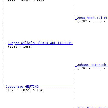
|                                    |                 
|                                    |                 
|                                    |                 
|                                    |                 
|                                    |
_Anna Mechtild ME
|                                      (1782 - ....) m 
|                                                      
|                                                      
|                                                      
|                                                      
|

|--
Ludger Wilhelm BÖCKER AUF FELDBOM 
|  (1853 - 1855)

|                                                      
|                                                      
|                                                      
|                                                      
|                                     
_Johann Heinrich 
|                                    | (1791 - ....) m 
|                                    |                 
|                                    |                 
|                                    |                 
|                                    |                 
|
_Josephine GEUTING _________________
|

  (1826 - 1872) m 1849               |

                                     |                 
                                     |                 
                                     |                 
                                     |                 