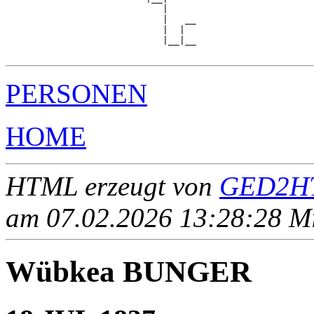
                            |

                            |   __

                            |  |  

                            |__|__

PERSONEN
HOME
HTML erzeugt von
GED2HT
am 07.02.2026 13:28:28 Mit
Wübkea BUNGER