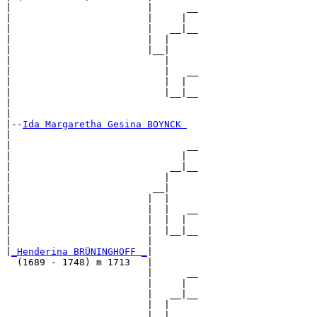
|                        |      __

|                        |     |  

|                        |   __|__

|                        |  |     

|                        |__|

|                           |

|                           |   __

|                           |  |  

|                           |__|__

|                                 

|

|--
Ida Margaretha Gesina BOYNCK 
|  

|                               __

|                              |  

|                            __|__

|                           |     

|                         __|

|                        |  |

|                        |  |   __

|                        |  |  |  

|                        |  |__|__

|                        |        

|
_Henderina BRÜNINGHOFF _
|

  (1689 - 1748) m 1713   |

                         |      __

                         |     |  

                         |   __|__

                         |  |     

                         |__|
