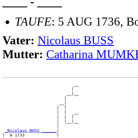
____ - ____
TAUFE
: 5 AUG 1736, Bo
Vater:
Nicolaus BUSS
Mutter:
Catharina MUMK
                             __

                            |  

                          __|__

                         |     

                       __|

                      |  |

                      |  |   __

                      |  |  |  

                      |  |__|__

                      |        

_Nicolaus BUSS ______
|

|  m 1733             |
