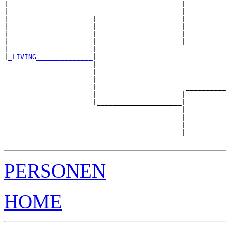
|                                           |          
|                      _____________________|

|                     |                     |

|                     |                     |          
|                     |                     |          
|                     |                     |__________
|                     |                                
|
_LIVING______________
|

                      |

                      |                                
                      |                                
                      |                      __________
                      |                     |          
                      |_____________________|

                                            |

                                            |          
                                            |          
                                            |__________
PERSONEN
HOME