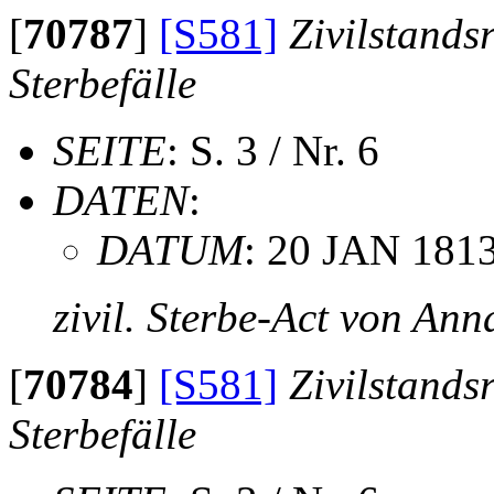
[
70787
]
[S581]
Zivilstands
Sterbefälle
SEITE
: S. 3 / Nr. 6
DATEN
:
DATUM
: 20 JAN 181
zivil. Sterbe-Act von An
[
70784
]
[S581]
Zivilstands
Sterbefälle