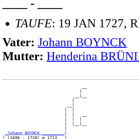
____ - ____
TAUFE
: 19 JAN 1727, R
Vater:
Johann BOYNCK
Mutter:
Henderina BRÜ
                                __

                               |  

                             __|__

                            |     

                          __|

                         |  |

                         |  |   __

                         |  |  |  

                         |  |__|__

                         |        

_Johann BOYNCK _________
|

| (1696 - 1728) m 1713   |
