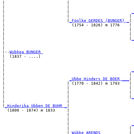
|                          |                           
|                          |                           
|                          |                          
_
|                          |                         | 
|                          |
_Foolke GERDES (BUNGER) _
|

|                            (1754 - 1826) m 1776    |

|                                                    | 
|                                                    | 
|                                                    |
_
|                                                      
|

|--
Wübkea BUNGER 
|  (1837 - ....)

|                                                      
|                                                      
|                                                     
_
|                                                    | 
|                           
_Ubbe Hinders DE BOER ___
|

|                          | (1770 - 1842) m 1793    |

|                          |                         | 
|                          |                         | 
|                          |                         |
_
|                          |                           
|
_Hinderika Ubben DE BUHR _
|

  (1800 - 1874) m 1833     |

                           |                           
                           |                           
                           |                          
_
                           |                         | 
                           |
_Wübke ARENDS ___________
|
