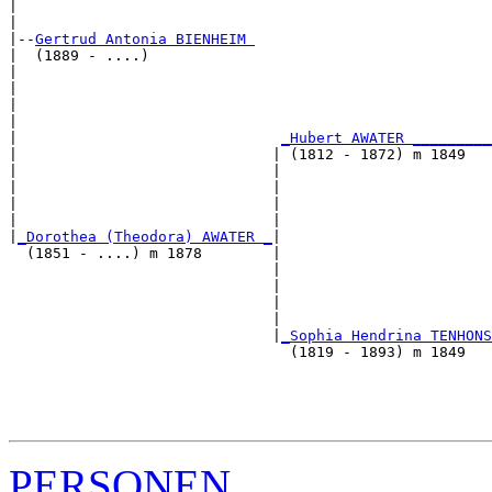
|                                                      
|

|--
Gertrud Antonia BIENHEIM 
|  (1889 - ....)

|                                                      
|                                                      
|                                                      
|                                                      
|                              
_Hubert AWATER _________
|                             | (1812 - 1872) m 1849   
|                             |                        
|                             |                        
|                             |                        
|                             |                        
|
_Dorothea (Theodora) AWATER _
|

  (1851 - ....) m 1878        |

                              |                        
                              |                        
                              |                        
                              |                        
                              |
_Sophia Hendrina TENHONS
                                (1819 - 1893) m 1849   
                                                       
                                                       
                                                       
PERSONEN