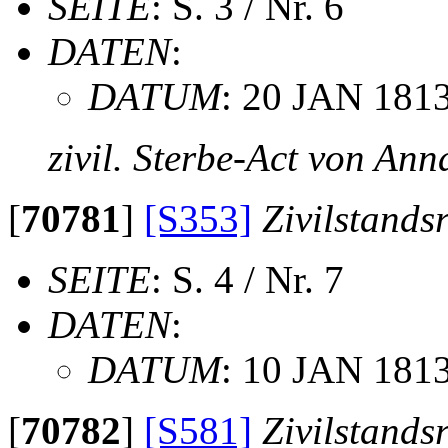
SEITE
: S. 3 / Nr. 6
DATEN
:
DATUM
: 20 JAN 181
zivil. Sterbe-Act von An
[
70781
]
[S353]
Zivilstands
SEITE
: S. 4 / Nr. 7
DATEN
:
DATUM
: 10 JAN 181
[
70782
]
[S581]
Zivilstands