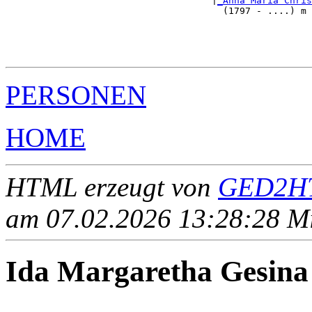
                                     |
_Anna Maria Chris
                                       (1797 - ....) m 
                                                       
                                                       
                                                       
PERSONEN
HOME
HTML erzeugt von
GED2HT
am 07.02.2026 13:28:28 Mit
Ida Margaretha Gesi