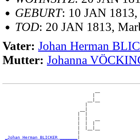
GEBURT
: 10 JAN 1813
TOD
: 20 JAN 1813, Ma
Vater:
Johan Herman BLI
Mutter:
Johanna VÖCKIN
                                     __

                                    |  

                                  __|__

                                 |     

                               __|

                              |  |

                              |  |   __

                              |  |  |  

                              |  |__|__

                              |        

_Johan Herman BLICKER _______
|
