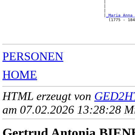
                                          |            
                                          |            
                                          |            
                                          |
_Maria Anna 
                                            (1775 - 184
                                                       
                                                       
                                                       
PERSONEN
HOME
HTML erzeugt von
GED2HT
am 07.02.2026 13:28:28 Mit
Gertrud Antonia BIE