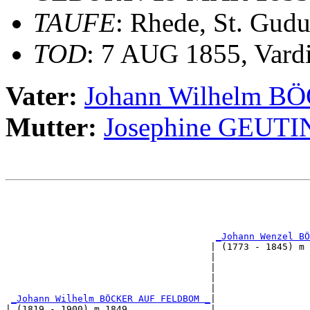
TAUFE
: Rhede, St. Gudu
TOD
: 7 AUG 1855, Vard
Vater:
Johann Wilhelm 
Mutter:
Josephine GEUT
                                                       
                                                       
                                                       
                                                       
_Johann Wenzel BÖ
                                     | (1773 - 1845) m 
                                     |                 
                                     |                 
                                     |                 
                                     |                 
_Johann Wilhelm BÖCKER AUF FELDBOM _
|

| (1819 - 1900) m 1849               |
