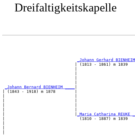
Dreifaltigkeitskapelle
                                                       
                                                       
_Johann Gerhard BIENHEIM
                              | (1813 - 1861) m 1839   
                              |                        
                              |                        
                              |                        
                              |                        
_Johann Bernard BIENHEIM ____
|

| (1843 - 1918) m 1878        |

|                             |                        
|                             |                        
|                             |                        
|                             |                        
|                             |
_Maria Catharina REUKE _
|                               (1810 - 1887) m 1839   
|                                                      
|                                                      
|                                                      