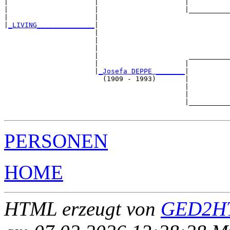
|                     |                     |          
|                     |                     |__________
|                     |                                
|
_LIVING______________
|

                      |

                      |                                
                      |                                
                      |                      __________
                      |                     |          
                      |
_Josefa DEPPE _______
|

                        (1909 - 1993)       |

                                            |          
                                            |          
                                            |__________
PERSONEN
HOME
HTML erzeugt von
GED2HT