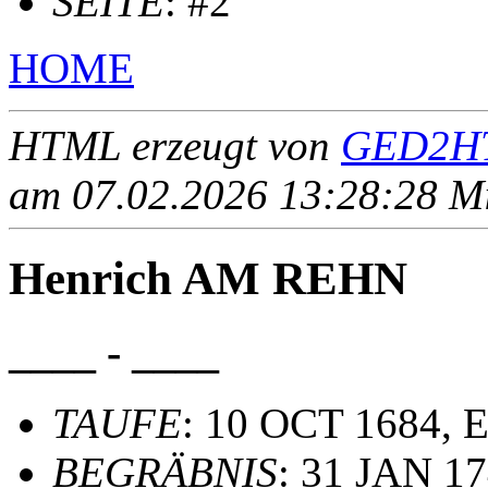
SEITE
: #2
HOME
HTML erzeugt von
GED2HT
am 07.02.2026 13:28:28 Mit
Henrich AM REHN
____ - ____
TAUFE
: 10 OCT 1684, 
BEGRÄBNIS
: 31 JAN 17