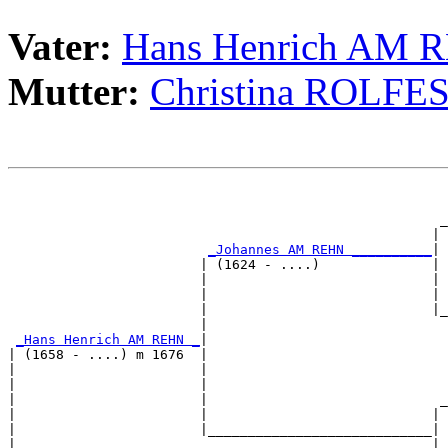
Vater:
Hans Henrich AM 
Mutter:
Christina ROLFE
                                                       
                                                       
                                                      _
                                                     | 
_Johannes AM REHN __________
|

                        | (1624 - ....)              |

                        |                            | 
                        |                            | 
                        |                            |_
                        |                              
_Hans Henrich AM REHN _
|

| (1658 - ....) m 1676  |

|                       |                              
|                       |                              
|                       |                             _
|                       |                            | 
|                       |____________________________|

|                                                    |
