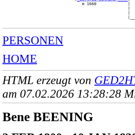
                                 m 1660             |

                                                    |  
                                                    |  
                                                    |__
PERSONEN
HOME
HTML erzeugt von
GED2HT
am 07.02.2026 13:28:28 Mit
Bene BEENING