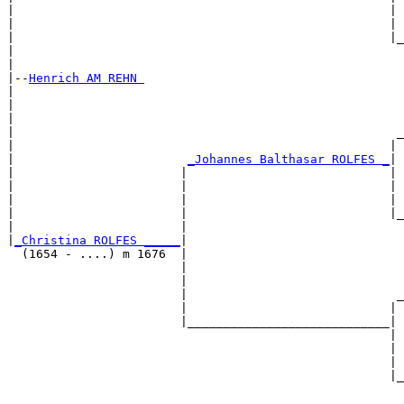
|                                                    | 
|                                                    | 
|                                                    |_
|                                                      
|

|--
Henrich AM REHN 
|  

|                                                      
|                                                      
|                                                     _
|                                                    | 
|                        
_Johannes Balthasar ROLFES _
|

|                       |                            |

|                       |                            | 
|                       |                            | 
|                       |                            |_
|                       |                              
|
_Christina ROLFES _____
|

  (1654 - ....) m 1676  |

                        |                              
                        |                              
                        |                             _
                        |                            | 
                        |____________________________|

                                                     |

                                                     | 
                                                     | 
                                                     |_