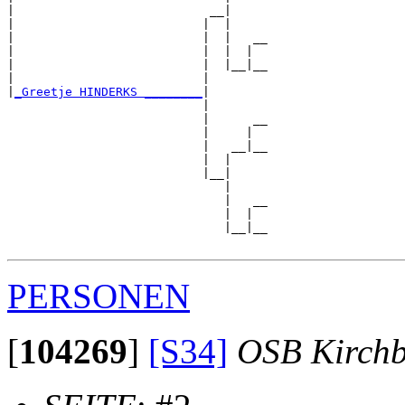
|                           __|

|                          |  |

|                          |  |   __

|                          |  |  |  

|                          |  |__|__

|                          |        

|
_Greetje HINDERKS ________
|

                           |

                           |      __

                           |     |  

                           |   __|__

                           |  |     

                           |__|

                              |

                              |   __

                              |  |  

                              |__|__

PERSONEN
[
104269
]
[S34]
OSB Kirch