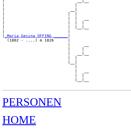
|                               __|__

|                              |     

|                            __|

|                           |  |

|                           |  |   __

|                           |  |  |  

|                           |  |__|__

|                           |        

|
_Maria Gesina ÜFFING ______
|

  (1802 - ....) m 1826      |

                            |      __

                            |     |  

                            |   __|__

                            |  |     

                            |__|

                               |

                               |   __

                               |  |  

                               |__|__

PERSONEN
HOME