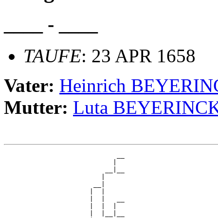
____ - ____
TAUFE
: 23 APR 1658
Vater:
Heinrich BEYERI
Mutter:
Luta BEYERINC
                             __

                            |  

                          __|__

                         |     

                       __|

                      |  |

                      |  |   __

                      |  |  |  

                      |  |__|__
