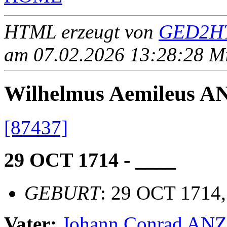
HTML erzeugt von
GED2HT
am 07.02.2026 13:28:28 Mit
Wilhelmus Aemileus A
[87437]
29 OCT 1714 - ____
GEBURT
: 29 OCT 1714,
Vater:
Johann Conrad AN