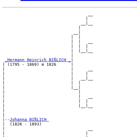
                                   __

                                  |  

                                __|__

                               |     

                             __|

                            |  |

                            |  |   __

                            |  |  |  

                            |  |__|__

                            |        

_Hermann Heinrich BIßLICH _
|

| (1795 - 1869) m 1826      |

|                           |      __

|                           |     |  

|                           |   __|__

|                           |  |     

|                           |__|

|                              |

|                              |   __

|                              |  |  

|                              |__|__

|                                    

|

|--
Johanna BIßLICH 
|  (1826 - 1893)

|                                  __

|                                 |  
