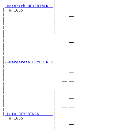
                      |        

_Heinrich BEYERINCK _
|

|  m 1655             |

|                     |      __

|                     |     |  

|                     |   __|__

|                     |  |     

|                     |__|

|                        |

|                        |   __

|                        |  |  

|                        |__|__

|                              

|

|--
Margareta BEYERINCK 
|  

|                            __

|                           |  

|                         __|__

|                        |     

|                      __|

|                     |  |

|                     |  |   __

|                     |  |  |  

|                     |  |__|__

|                     |        

|
_Luta BEYERINCK _____
|

   m 1655             |

                      |      __

                      |     |  
