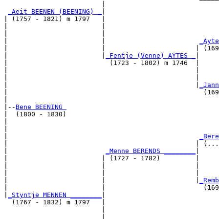
                         |                             
_Aeit BEENEN (BEENING) _
|

| (1757 - 1821) m 1797   |

|                        |                             
|                        |                             
|                        |                        
_Ayte
|                        |                       | (169
|                        |
_Fentje (Venne) AYTES _
|

|                          (1723 - 1802) m 1746  |

|                                                |     
|                                                |     
|                                                |
_Jann
|                                                  (169
|

|--
Bene BEENING 
|  (1800 - 1830)

|                                                      
|                                                      
|                                                 
_Bere
|                                                | (...
|                         
_Menne BERENDS ________
|

|                        | (1727 - 1782)         |

|                        |                       |     
|                        |                       |     
|                        |                       |
_Remb
|                        |                         (169
|
_Styntje MENNEN ________
|

  (1767 - 1832) m 1797   |

                         |                             
                         |                             