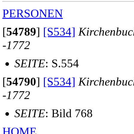
PERSONEN
[
54789
]
[S534]
Kirchenbuc
-1772
SEITE
: S.554
[
54790
]
[S534]
Kirchenbuc
-1772
SEITE
: Bild 768
HOME