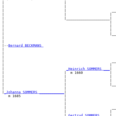
|                             |                        
|                             |                        
|                             |                      __
|                             |                     |  
|                             |_____________________|

|                                                   |

|                                                   |  
|                                                   |  
|                                                   |__
|                                                      
|

|--
Bernard BECKMANS 
|  

|                                                      
|                                                      
|                                                    __
|                                                   |  
|                              
_Heinrich SOMMERS ___
|

|                             |  m 1660             |

|                             |                     |  
|                             |                     |  
|                             |                     |__
|                             |                        
|
_Johanna SOMMERS ____________
|

   m 1685                     |

                              |                        
                              |                        
                              |                      __
                              |                     |  
                              |
_Gertrud SOMMERS ____
|
