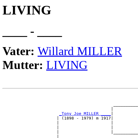
LIVING
____ - ____
Vater:
Willard MILLER
Mutter:
LIVING
                                                       
                                                       
                                             __________
                                            |          
_Tony Joe MILLER ____
|

                      | (1898 - 1979) m 1917|

                      |                     |          
                      |                     |          
                      |                     |__________
                      |                                