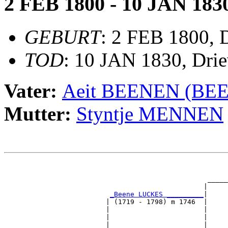
2 FEB 1800 - 10 JAN 183
GEBURT
: 2 FEB 1800, 
TOD
: 10 JAN 1830, Drie
Vater:
Aeit BEENEN (BE
Mutter:
Styntje MENNEN
                                                       
                                                       
                                                  _____
                                                 |     
_Beene LUCKES _________
|

                         | (1719 - 1798) m 1746  |

                         |                       |     
                         |                       |     
                         |                       |_____