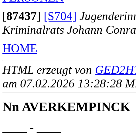
[
87437
]
[S704]
Jugenderinn
Kriminalrats Johann Conra
HOME
HTML erzeugt von
GED2HT
am 07.02.2026 13:28:28 Mit
Nn AVERKEMPINCK
____ - ____