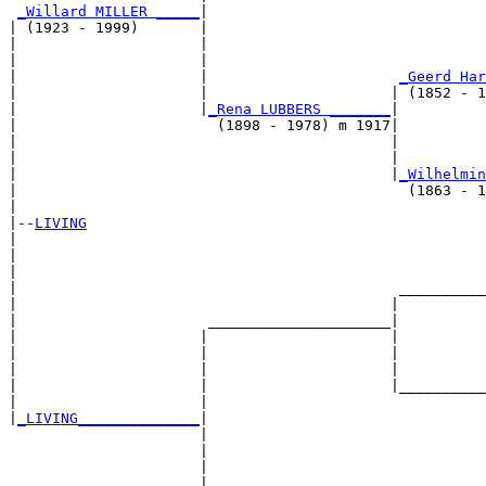
_Willard MILLER _____
|

| (1923 - 1999)       |

|                     |                                
|                     |                                
|                     |                      
_Geerd Har
|                     |                     | (1852 - 1
|                     |
_Rena LUBBERS _______
|

|                       (1898 - 1978) m 1917|

|                                           |          
|                                           |          
|                                           |
_Wilhelmin
|                                             (1863 - 1
|

|--
LIVING
|  

|                                                      
|                                                      
|                                            __________
|                                           |          
|                      _____________________|

|                     |                     |

|                     |                     |          
|                     |                     |          
|                     |                     |__________
|                     |                                
|
_LIVING______________
|

                      |

                      |                                
                      |                                
                      |                      __________