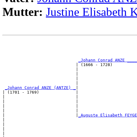
Mutter:
Justine Elisabet
                                                       
                                                       
                                                       
                                                       
_Johann Conrad ANZE ____
                              | (1666 - 1728)          
                              |                        
                              |                        
                              |                        
                              |                        
_Johann Conrad ANZE (ANTZE) _
|

| (1701 - 1769)               |

|                             |                        
|                             |                        
|                             |                        
|                             |                        
|                             |
_Auguste Elisabeth FEYGE
|                                                      
|                                                      
|                                                      
|                                                      