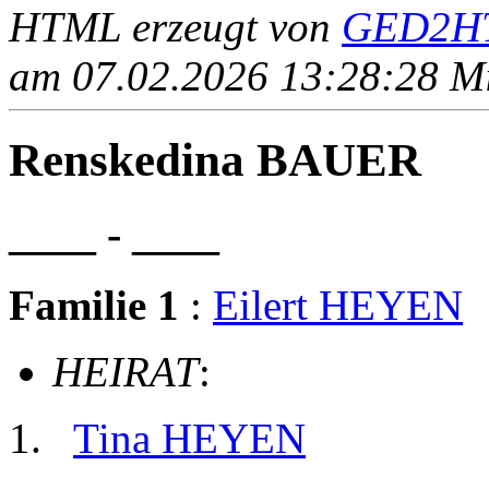
HTML erzeugt von
GED2HT
am 07.02.2026 13:28:28 Mit
Renskedina BAUER
____ - ____
Familie 1
:
Eilert HEYEN
HEIRAT
:
Tina HEYEN