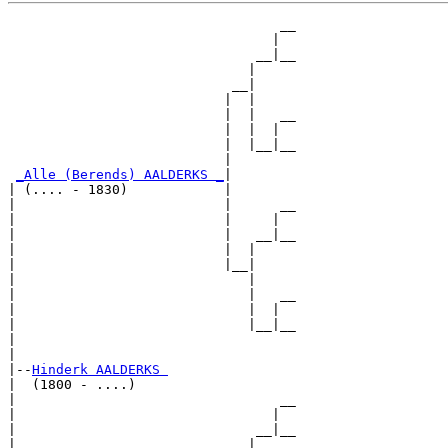
                                  __

                                 |  

                               __|__

                              |     

                            __|

                           |  |

                           |  |   __

                           |  |  |  

                           |  |__|__

                           |        

_Alle (Berends) AALDERKS _
|

| (.... - 1830)            |

|                          |      __

|                          |     |  

|                          |   __|__

|                          |  |     

|                          |__|

|                             |

|                             |   __

|                             |  |  

|                             |__|__

|                                   

|

|--
Hinderk AALDERKS 
|  (1800 - ....)

|                                 __

|                                |  

|                              __|__

|                             |     
