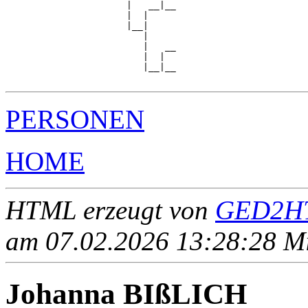
                      |   __|__

                      |  |     

                      |__|

                         |

                         |   __

                         |  |  

                         |__|__

PERSONEN
HOME
HTML erzeugt von
GED2HT
am 07.02.2026 13:28:28 Mit
Johanna BIßLICH