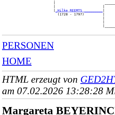
                         |                        _____
                         |                       |     
                         |
_Hilke REEMTS _________
|

                           (1728 - 1797)         |

                                                 |     
                                                 |     
                                                 |_____
PERSONEN
HOME
HTML erzeugt von
GED2HT
am 07.02.2026 13:28:28 Mit
Margareta BEYERIN