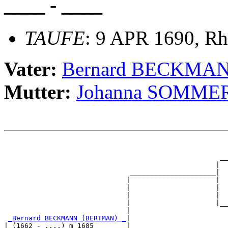
____ - ____
TAUFE
: 9 APR 1690, Rh
Vater:
Bernard BECKMA
Mutter:
Johanna SOMME
                                                       
                                                       
                                                     __
                                                    |  
                               _____________________|

                              |                     |

                              |                     |  
                              |                     |  
                              |                     |__
                              |                        
_Bernard BECKMANN (BERTMAN) _
|

| (1662 - ....) m 1685        |
