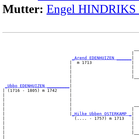
Mutter:
Engel HINDRIKS
                                                       
                                                       
                                                     __
                                                    |  
_Arend EDENHUIZEN ______
|

                           |  m 1713                |

                           |                        |  
                           |                        |  
                           |                        |__
                           |                           
_Ubbo EDENHUIZEN _________
|

| (1716 - 1805) m 1742     |

|                          |                           
|                          |                           
|                          |                         __
|                          |                        |  
|                          |
_Hilke Ubben OSTERKAMP _
|

|                            (.... - 1757) m 1713   |

|                                                   |  
|                                                   |  
|                                                   |__
|                                                      