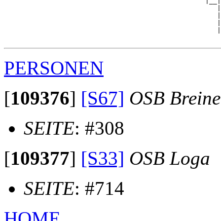
                                                   |__|

                                                      |

                                                      |
                                                      |
                                                      |
PERSONEN
[
109376
]
[S67]
OSB Brein
SEITE
: #308
[
109377
]
[S33]
OSB Loga
SEITE
: #714
HOME