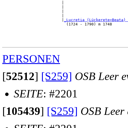
                          |                           
                          |                            
                          |                            
                          |                            
                          |
_Lucretia (Lückerete=Beata) 
                            (1724 - 1790) m 1748       
                                                       
                                                       
                                                       
PERSONEN
[
52512
]
[S259]
OSB Leer ev
SEITE
: #2201
[
105439
]
[S259]
OSB Leer e