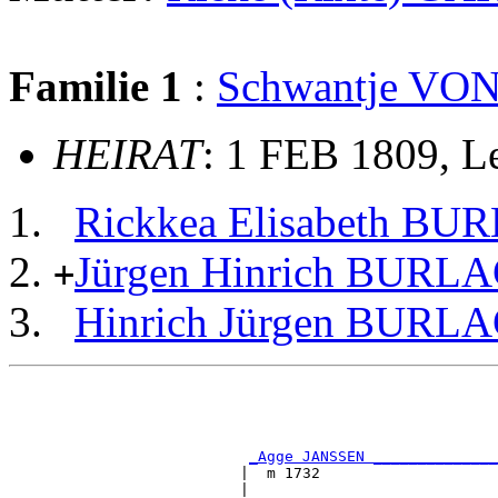
Familie 1
:
Schwantje V
HEIRAT
: 1 FEB 1809, Le
Rickkea Elisabeth B
Jürgen Hinrich BURL
+
Hinrich Jürgen BURL
                                                       
                                                       
                                                       
                                                       
_Agge JANSSEN ______________
                          |  m 1732                    
                          |                            