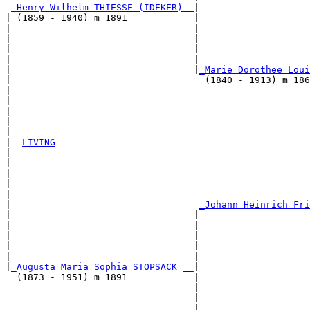
_Henry Wilhelm THIESSE (IDEKER) _
|

| (1859 - 1940) m 1891            |

|                                 |                    
|                                 |                    
|                                 |                    
|                                 |                    
|                                 |
_Marie Dorothee Loui
|                                   (1840 - 1913) m 186
|                                                      
|                                                      
|                                                      
|                                                      
|

|--
LIVING
|  

|                                                      
|                                                      
|                                                      
|                                                      
|                                  
_Johann Heinrich Fri
|                                 |                    
|                                 |                    
|                                 |                    
|                                 |                    
|                                 |                    
|
_Augusta Maria Sophia STOPSACK __
|

  (1873 - 1951) m 1891            |

                                  |                    
                                  |                    
                                  |                    