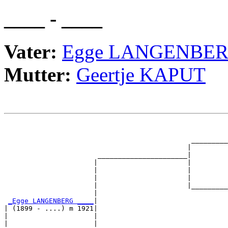
____ - ____
Vater:
Egge LANGENBE
Mutter:
Geertje KAPUT
                                                       
                                                       
                                              _________
                                             |         
                       ______________________|

                      |                      |

                      |                      |         
                      |                      |         
                      |                      |_________
                      |                                
_Egge LANGENBERG ____
|

| (1899 - ....) m 1921|

|                     |                                
|                     |                                