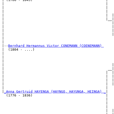
|                                                  |   
|                                                  |   
|                                                  |   
|                                                  |  |
|                                                  |__|

|                                                     |

|                                                     |
|                                                     |
|                                                     |
|                                                      
|

|--
Bernhard Hermannus Victor CONEMANN (COENEMANN) 
|  (1804 - ....)

|                                                      
|                                                      
|                                                      
|                                                     |
|                                                   __|

|                                                  |  |

|                                                  |  |
|                                                  |  |
|                                                  |  |
|                                                  |   
|
_Anna Gertruid HAYENGA (HAYNGO, HAYUNGA, HEINGA) _
|

  (1776 - 1836)                                    |

                                                   |   
                                                   |   
                                                   |   
                                                   |  |