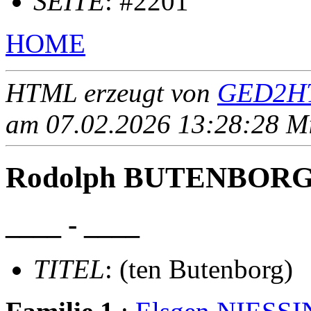
SEITE
: #2201
HOME
HTML erzeugt von
GED2HT
am 07.02.2026 13:28:28 Mit
Rodolph BUTENBORG (
____ - ____
TITEL
: (ten Butenborg)