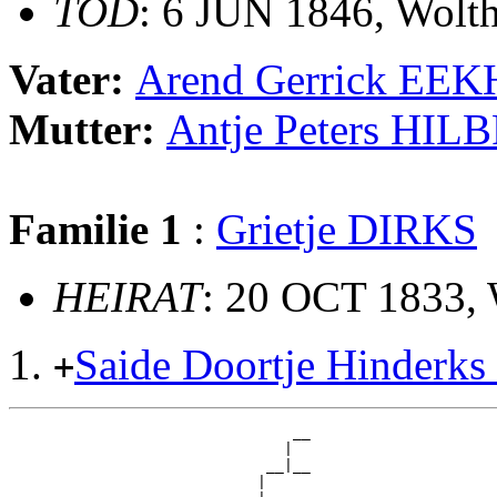
TOD
: 6 JUN 1846, Wolt
Vater:
Arend Gerrick EE
Mutter:
Antje Peters HI
Familie 1
:
Grietje DIRKS
HEIRAT
: 20 OCT 1833, 
Saide Doortje Hinder
+
                                __

                               |  

                             __|__

                            |     
