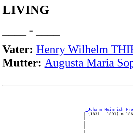
LIVING
____ - ____
Vater:
Henry Wilhelm TH
Mutter:
Augusta Maria S
                                                       
                                                       
_Johann Heinrich Fre
                                  | (1831 - 1891) m 186
                                  |                    
                                  |                    
                                  |                    
                                  |                    