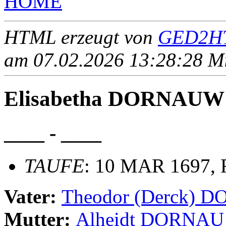
HOME
HTML erzeugt von
GED2HT
am 07.02.2026 13:28:28 Mit
Elisabetha DORNAUW
____ - ____
TAUFE
: 10 MAR 1697, R
Vater:
Theodor (Derck) 
Mutter:
Alheidt DORNAU