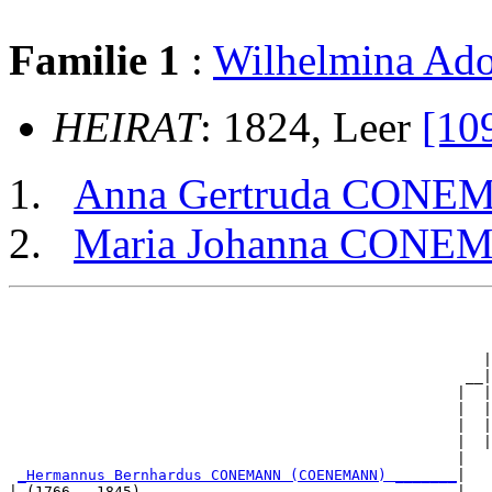
Familie 1
:
Wilhelmina A
HEIRAT
: 1824, Leer
[10
Anna Gertruda CON
Maria Johanna CON
                                                       
                                                       
                                                       
                                                      |
                                                    __|

                                                   |  |

                                                   |  |
                                                   |  |
                                                   |  |
                                                   |   
_Hermannus Bernhardus CONEMANN (COENEMANN) _______
|

| (1766 - 1845)                                    |
