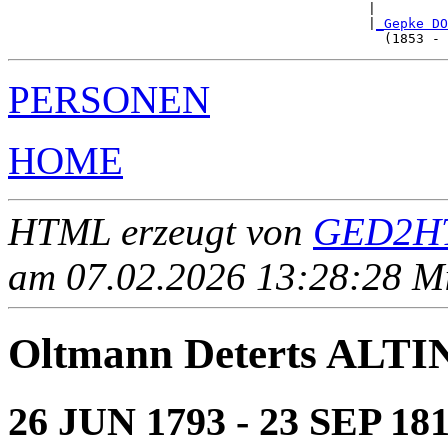
                                             |         
                                             |
_Gepke DO
PERSONEN
HOME
HTML erzeugt von
GED2HT
am 07.02.2026 13:28:28 Mit
Oltmann Deterts ALTI
26 JUN 1793 - 23 SEP 18