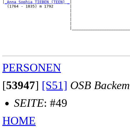
|
_Anna Sophia TIEBEN (TEEN) _
|

  (1764 - 1835) m 1792       |

                             |                         
                             |                         
                             |                         
                             |                         
                             |_________________________
                                                       
                                                       
                                                       
                                                       
PERSONEN
[
53947
]
[S51]
OSB Backem
SEITE
: #49
HOME