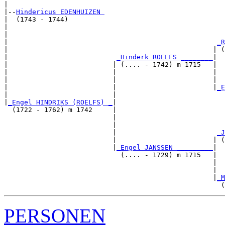
|

|--
Hindericus EDENHUIZEN 
|  (1743 - 1744)

|                                                      
|                                                      
|                                                    
_R
|                                                   | (
|                           
_Hinderk ROELFS ________
|

|                          | (.... - 1742) m 1715   |

|                          |                        |  
|                          |                        |  
|                          |                        |
_E
|                          |                           
|
_Engel HINDRIKS (ROELFS) _
|

  (1722 - 1762) m 1742     |

                           |                           
                           |                           
                           |                         
_J
                           |                        | (
                           |
_Engel JANSSEN _________
|

                             (.... - 1729) m 1715   |

                                                    |  
                                                    |  
                                                    |
_M
PERSONEN