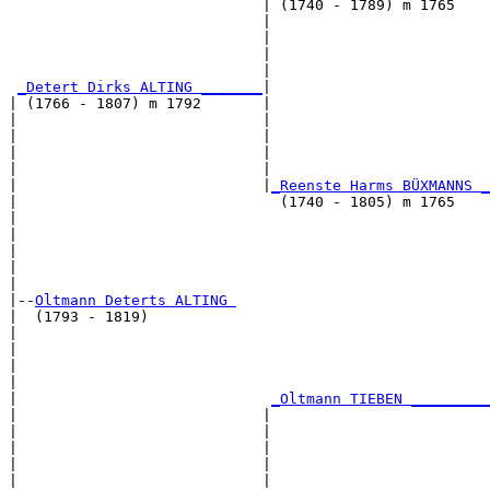
                             | (1740 - 1789) m 1765    
                             |                         
                             |                         
                             |                         
                             |                         
_Detert Dirks ALTING _______
|

| (1766 - 1807) m 1792       |

|                            |                         
|                            |                         
|                            |                         
|                            |                         
|                            |
_Reenste Harms BÜXMANNS _
|                              (1740 - 1805) m 1765    
|                                                      
|                                                      
|                                                      
|                                                      
|

|--
Oltmann Deterts ALTING 
|  (1793 - 1819)

|                                                      
|                                                      
|                                                      
|                                                      
|                             
_Oltmann TIEBEN _________
|                            |                         
|                            |                         
|                            |                         
|                            |                         
|                            |                         