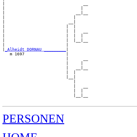
|                                __

|                               |  

|                             __|__

|                            |     

|                          __|

|                         |  |

|                         |  |   __

|                         |  |  |  

|                         |  |__|__

|                         |        

|
_Alheidt DORNAU _________
|

   m 1697                 |

                          |      __

                          |     |  

                          |   __|__

                          |  |     

                          |__|

                             |

                             |   __

                             |  |  

                             |__|__

PERSONEN