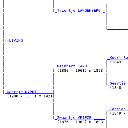
|                     |                       _________
|                     |                      |         
|                     |
_Trientje LANGENBERG _
|

|                                            |

|                                            |         
|                                            |         
|                                            |_________
|                                                      
|

|--
LIVING
|  

|                                                      
|                                                      
|                                             
_Koert Re
|                                            | (1849 - 
|                      
_Reinhart KAPUT ______
|

|                     | (1880 - 1961) m 1898 |

|                     |                      |         
|                     |                      |         
|                     |                      |
_Geertje 
|                     |                        (1848 - 
|
_Geertje KAPUT ______
|

  (1900 - ....) m 1921|

                      |                                
                      |                                
                      |                       
_Karsien 
                      |                      | (1849 - 
                      |
_Zwaantje VRIEZE _____
|

                        (1876 - 1962) m 1898 |

                                             |         