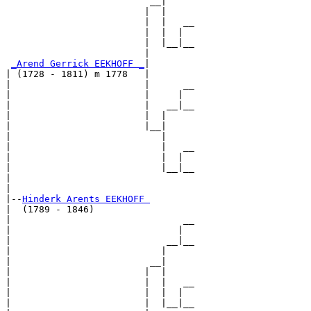
                          __|

                         |  |

                         |  |   __

                         |  |  |  

                         |  |__|__

                         |        

_Arend Gerrick EEKHOFF _
|

| (1728 - 1811) m 1778   |

|                        |      __

|                        |     |  

|                        |   __|__

|                        |  |     

|                        |__|

|                           |

|                           |   __

|                           |  |  

|                           |__|__

|                                 

|

|--
Hinderk Arents EEKHOFF 
|  (1789 - 1846)

|                               __

|                              |  

|                            __|__

|                           |     

|                         __|

|                        |  |

|                        |  |   __

|                        |  |  |  

|                        |  |__|__
