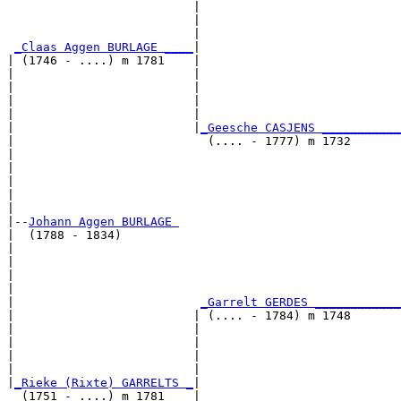
                          |                            
                          |                            
                          |                            
_Claas Aggen BURLAGE ____
|

| (1746 - ....) m 1781    |

|                         |                            
|                         |                            
|                         |                            
|                         |                            
|                         |
_Geesche CASJENS ___________
|                           (.... - 1777) m 1732       
|                                                      
|                                                      
|                                                      
|                                                      
|

|--
Johann Aggen BURLAGE 
|  (1788 - 1834)

|                                                      
|                                                      
|                                                      
|                                                      
|                          
_Garrelt GERDES ____________
|                         | (.... - 1784) m 1748       
|                         |                            
|                         |                            
|                         |                            
|                         |                            
|
_Rieke (Rixte) GARRELTS _
|

  (1751 - ....) m 1781    |
