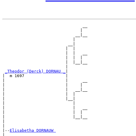
                                 __

                                |  

                              __|__

                             |     

                           __|

                          |  |

                          |  |   __

                          |  |  |  

                          |  |__|__

                          |        

_Theodor (Derck) DORNAU _
|

|  m 1697                 |

|                         |      __

|                         |     |  

|                         |   __|__

|                         |  |     

|                         |__|

|                            |

|                            |   __

|                            |  |  

|                            |__|__

|                                  

|

|--
Elisabetha DORNAUW 
|  
