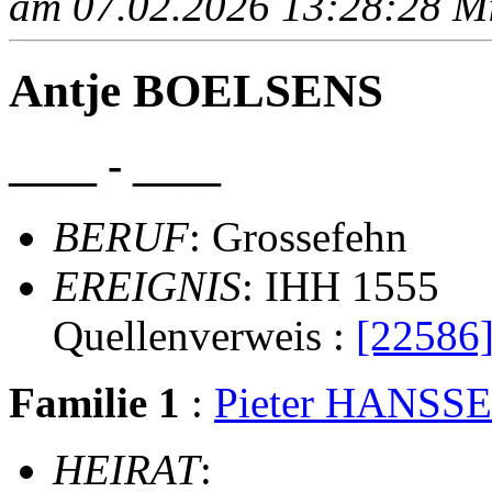
am 07.02.2026 13:28:28 Mit
Antje BOELSENS
____ - ____
BERUF
: Grossefehn
EREIGNIS
: IHH 1555
Quellenverweis :
[22586
Familie 1
:
Pieter HANSS
HEIRAT
: