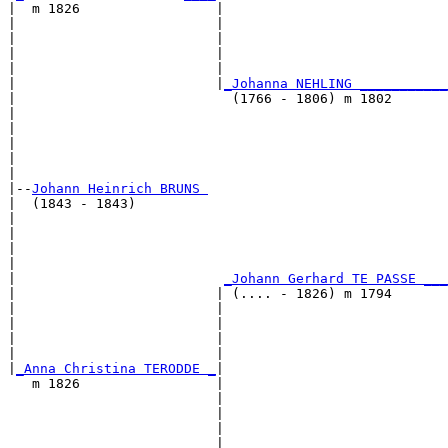
|  m 1826                 |

|                         |                            
|                         |                            
|                         |                            
|                         |                            
|                         |
_Johanna NEHLING ___________
|                           (1766 - 1806) m 1802       
|                                                      
|                                                      
|                                                      
|                                                      
|

|--
Johann Heinrich BRUNS 
|  (1843 - 1843)

|                                                      
|                                                      
|                                                      
|                                                      
|                          
_Johann Gerhard TE PASSE ___
|                         | (.... - 1826) m 1794       
|                         |                            
|                         |                            
|                         |                            
|                         |                            
|
_Anna Christina TERODDE _
|

   m 1826                 |

                          |                            
                          |                            
                          |                            
                          |                            