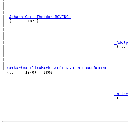
|                                                      
|                                                      
|

|--
Johann Carl Theodor BÖVING 
|  (.... - 1876)

|                                                      
|                                                      
|                                                      
|                                                      
|                                                
_Adolp
|                                               | (....
|                                               |      
|                                               |      
|                                               |      
|                                               |      
|
_Catharina Elisabeth SCHÜLING GEN DORBRÖCKING _
|

  (.... - 1840) m 1800                          |

                                                |      
                                                |      
                                                |      
                                                |      
                                                |
_Wilhe
                                                  (....
                                                       
                                                       
                                                       