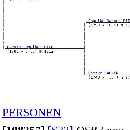
|                                                      
|                                                      
|                                                      
|                                                      
|                                   
_Engelke Nannen PIE
|                                  | (1753 - 1834) m 17
|                                  |                   
|                                  |                   
|                                  |                   
|                                  |                   
|
_Geeske Engelkes PIER ____________
|

  (1788 - ....) m 1812             |

                                   |                   
                                   |                   
                                   |                   
                                   |                   
                                   |
_Geeske HABBEN ____
                                     (1748 - ....) m 17
                                                       
                                                       
                                                       
PERSONEN