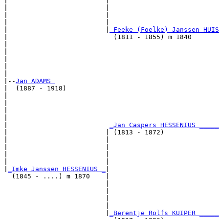
|                         |                            
|                         |                            
|                         |                            
|                         |                            
|                         |
_Feeke (Foelke) Janssen HUIS
|                           (1811 - 1855) m 1840       
|                                                      
|                                                      
|                                                      
|                                                      
|

|--
Jan ADAMS 
|  (1887 - 1918)

|                                                      
|                                                      
|                                                      
|                                                      
|                          
_Jan Caspers HESSENIUS _____
|                         | (1813 - 1872)              
|                         |                            
|                         |                            
|                         |                            
|                         |                            
|
_Imke Janssen HESSENIUS _
|

  (1845 - ....) m 1870    |

                          |                            
                          |                            
                          |                            
                          |                            
                          |
_Berentje Rolfs KUIPER _____