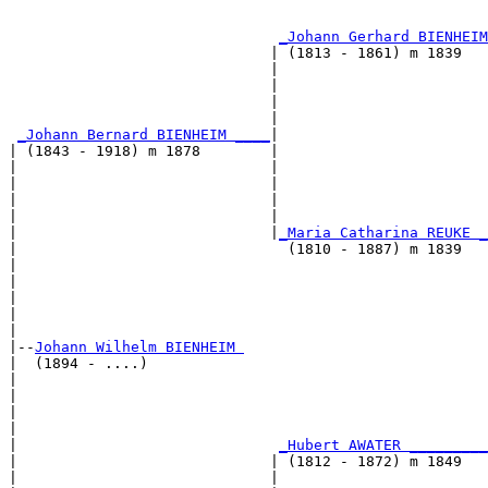
                                                       
_Johann Gerhard BIENHEIM
                              | (1813 - 1861) m 1839   
                              |                        
                              |                        
                              |                        
                              |                        
_Johann Bernard BIENHEIM ____
|

| (1843 - 1918) m 1878        |

|                             |                        
|                             |                        
|                             |                        
|                             |                        
|                             |
_Maria Catharina REUKE _
|                               (1810 - 1887) m 1839   
|                                                      
|                                                      
|                                                      
|                                                      
|

|--
Johann Wilhelm BIENHEIM 
|  (1894 - ....)

|                                                      
|                                                      
|                                                      
|                                                      
|                              
_Hubert AWATER _________
|                             | (1812 - 1872) m 1849   
|                             |                        