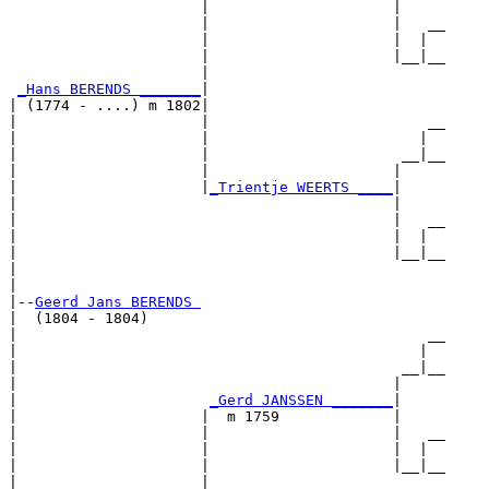
                      |                     |

                      |                     |   __

                      |                     |  |  

                      |                     |__|__

                      |                           

_Hans BERENDS _______
|

| (1774 - ....) m 1802|

|                     |                         __

|                     |                        |  

|                     |                      __|__

|                     |                     |     

|                     |
_Trientje WEERTS ____
|

|                                           |

|                                           |   __

|                                           |  |  

|                                           |__|__

|                                                 

|

|--
Geerd Jans BERENDS 
|  (1804 - 1804)

|                                               __

|                                              |  

|                                            __|__

|                                           |     

|                      
_Gerd JANSSEN _______
|

|                     |  m 1759             |

|                     |                     |   __

|                     |                     |  |  

|                     |                     |__|__

|                     |                           
