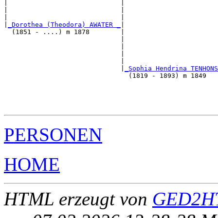
|                             |                        
|                             |                        
|                             |                        
|
_Dorothea (Theodora) AWATER _
|

  (1851 - ....) m 1878        |

                              |                        
                              |                        
                              |                        
                              |                        
                              |
_Sophia Hendrina TENHONS
                                (1819 - 1893) m 1849   
                                                       
                                                       
                                                       
PERSONEN
HOME
HTML erzeugt von
GED2HT