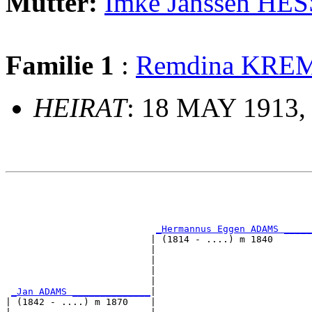
Mutter:
Imke Janssen HE
Familie 1
:
Remdina KRE
HEIRAT
: 18 MAY 1913,
                                                       
                                                       
_Hermannus Eggen ADAMS _____
                          | (1814 - ....) m 1840       
                          |                            
                          |                            
                          |                            
                          |                            
_Jan ADAMS ______________
|

| (1842 - ....) m 1870    |
