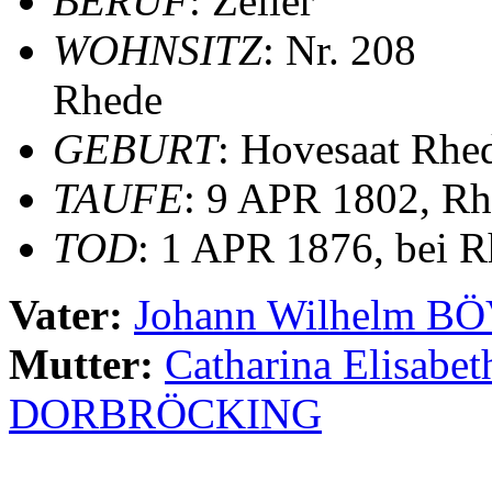
BERUF
: Zeller
WOHNSITZ
: Nr. 208
Rhede
GEBURT
: Hovesaat Rhe
TAUFE
: 9 APR 1802, Rh
TOD
: 1 APR 1876, bei 
Vater:
Johann Wilhelm B
Mutter:
Catharina Elisa
DORBRÖCKING