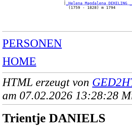
                          |
_Helena Magdalena DEKELING _
                            (1759 - 1828) m 1794       
                                                       
                                                       
                                                       
PERSONEN
HOME
HTML erzeugt von
GED2HT
am 07.02.2026 13:28:28 Mit
Trientje DANIELS