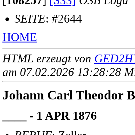
[
108257
]
[S33]
OSB Loga
SEITE
: #2644
HOME
HTML erzeugt von
GED2HT
am 07.02.2026 13:28:28 Mit
Johann Carl Theodor
____ - 1 APR 1876