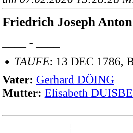
Friedrich Joseph Ant
____ - ____
TAUFE
: 13 DEC 1786, B
Vater:
Gerhard DÖING
Mutter:
Elisabeth DUISB
                             __

                            |  

                          __|__
