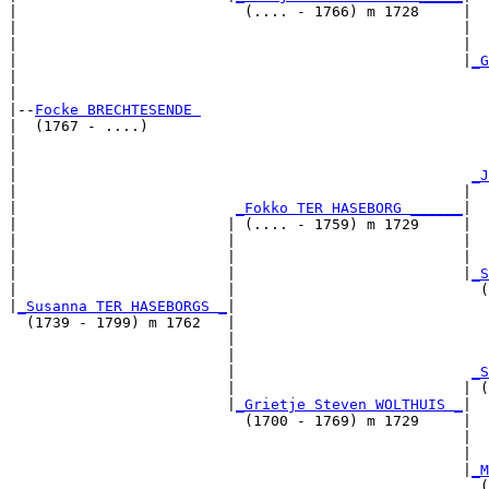
|                          (.... - 1766) m 1728     |

|                                                   |  
|                                                   |  
|                                                   |
_G
|                                                      
|

|--
Focke BRECHTESENDE 
|  (1767 - ....)

|                                                      
|                                                      
|                                                    
_J
|                                                   |  
|                         
_Fokko TER HASEBORG ______
|

|                        | (.... - 1759) m 1729     |

|                        |                          |  
|                        |                          |  
|                        |                          |
_S
|                        |                            (
|
_Susanna TER HASEBORGS _
|

  (1739 - 1799) m 1762   |

                         |                             
                         |                             
                         |                           
_S
                         |                          | (
                         |
_Grietje Steven WOLTHUIS _
|

                           (1700 - 1769) m 1729     |

                                                    |  
                                                    |  
                                                    |
_M