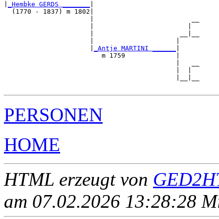
|
_Hembke GERDS _______
|

  (1770 - 1837) m 1802|

                      |                         __

                      |                        |  

                      |                      __|__

                      |                     |     

                      |
_Antje MARTINI ______
|

                         m 1759             |

                                            |   __

                                            |  |  

                                            |__|__

PERSONEN
HOME
HTML erzeugt von
GED2HT
am 07.02.2026 13:28:28 Mit