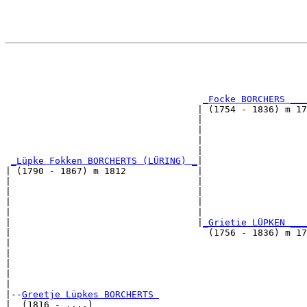
                                                       
                                                       
_Focke BORCHERS ___
                                   | (1754 - 1836) m 17
                                   |                   
                                   |                   
                                   |                   
                                   |                   
_Lüpke Fokken BORCHERTS (LÜRING) _
|

| (1790 - 1867) m 1812             |

|                                  |                   
|                                  |                   
|                                  |                   
|                                  |                   
|                                  |
_Grietie LÜPKEN ___
|                                    (1756 - 1836) m 17
|                                                      
|                                                      
|                                                      
|                                                      
|

|--
Greetje Lüpkes BORCHERTS 
|  (1816 - ....)
