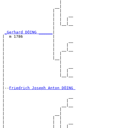
                         |     

                       __|

                      |  |

                      |  |   __

                      |  |  |  

                      |  |__|__

                      |        

_Gerhard DÖING ______
|

|  m 1786             |

|                     |      __

|                     |     |  

|                     |   __|__

|                     |  |     

|                     |__|

|                        |

|                        |   __

|                        |  |  

|                        |__|__

|                              

|

|--
Friedrich Joseph Anton DÖING 
|  

|                            __

|                           |  

|                         __|__

|                        |     

|                      __|

|                     |  |

|                     |  |   __

|                     |  |  |  
