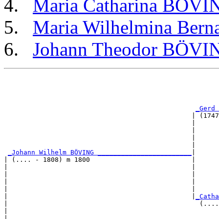
Maria Catharina BÖVI
Maria Wilhelmina Ber
Johann Theodor BÖVI
                                                       
                                                       
                                                       
                                                       
_Gerd 
                                                | (1747
                                                |      
                                                |      
                                                |      
                                                |      
_Johann Wilhelm BÖVING ________________________
|

| (.... - 1808) m 1800                          |

|                                               |      
|                                               |      
|                                               |      
|                                               |      
|                                               |
_Catha
|                                                 (....
|                                                      
|                                                      