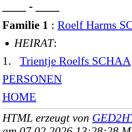
____ - ____
Familie 1
:
Roelf Harms 
HEIRAT
:
Trientje Roelfs SCHAA
PERSONEN
HOME
HTML erzeugt von
GED2HT
am 07.02.2026 13:28:28 Mit