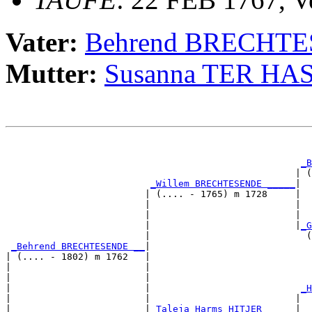
Vater:
Behrend BRECHT
Mutter:
Susanna TER H
                                                       
_B
                                                    | (
_Willem BRECHTESENDE _____
|

                         | (.... - 1765) m 1728     |

                         |                          |  
                         |                          |  
                         |                          |
_G
                         |                            (
_Behrend BRECHTESENDE __
|

| (.... - 1802) m 1762   |

|                        |                             
|                        |                             
|                        |                           
_H
|                        |                          |  
|                        |
_Taleja Harms HITJER _____
|
