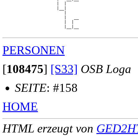
                      |  |     

                      |__|

                         |

                         |   __

                         |  |  

                         |__|__

PERSONEN
[
108475
]
[S33]
OSB Loga
SEITE
: #158
HOME
HTML erzeugt von
GED2HT