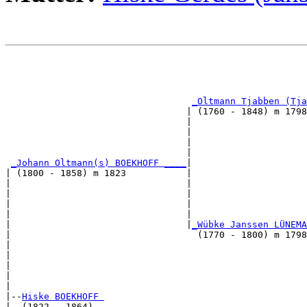
                                                       
                                                       
_Oltmann Tjabben (Tja
                                 | (1760 - 1848) m 1798
                                 |                     
                                 |                     
                                 |                     
                                 |                     
_Johann Oltmann(s) BOEKHOFF ____
|

| (1800 - 1858) m 1823           |

|                                |                     
|                                |                     
|                                |                     
|                                |                     
|                                |
_Wübke Janssen LÜNEMA
|                                  (1770 - 1800) m 1798
|                                                      
|                                                      
|                                                      
|                                                      
|

|--
Hiske BOEKHOFF 
|  (1822 - 1864)
