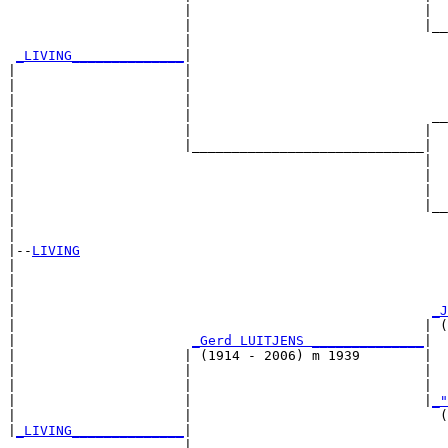
                      |                             |  
                      |                             |__
                      |                                
_LIVING______________
|

|                     |

|                     |                                
|                     |                                
|                     |                              __
|                     |                             |  
|                     |_____________________________|

|                                                   |

|                                                   |  
|                                                   |  
|                                                   |__
|                                                      
|

|--
LIVING
|  

|                                                      
|                                                      
|                                                    
_J
|                                                   | (
|                      
_Gerd LUITJENS ______________
|

|                     | (1914 - 2006) m 1939        |

|                     |                             |  
|                     |                             |  
|                     |                             |
_"
|                     |                               (
|
_LIVING______________
|

                      |
