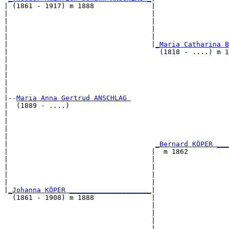
| (1861 - 1917) m 1888              |

|                                   |                  
|                                   |                  
|                                   |                  
|                                   |                  
|                                   |
_Maria Catharina B
|                                     (1818 - ....) m 1
|                                                      
|                                                      
|                                                      
|                                                      
|

|--
Maria Anna Gertrud ANSCHLAG 
|  (1889 - ....)

|                                                      
|                                                      
|                                                      
|                                                      
|                                    
_Bernard KÖPER ___
|                                   |  m 1862          
|                                   |                  
|                                   |                  
|                                   |                  
|                                   |                  
|
_Johanna KÖPER ____________________
|

  (1861 - 1908) m 1888              |

                                    |                  
                                    |                  
                                    |                  
                                    |                  