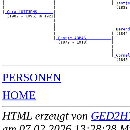
|                     |                        |
_Jantje
|                     |                          (1833 
|
_Cora LUITJENS ______
|

  (1902 - 1996) m 1922|

                      |                                
                      |                                
                      |                         
_Berend
                      |                        | (1844 
                      |
_Fentje ABBAS __________
|

                        (1872 - 1918)          |

                                               |       
                                               |       
                                               |
_Cornel
PERSONEN
HOME
HTML erzeugt von
GED2HT
am 07.02.2026 13:28:28 Mit