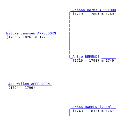
                                                       
_Johann Harms APPELDOR
                                | (1719 - 1780) m 1749 
                                |                      
                                |                      
                                |                      
                                |                      
_Wilcke Janssen APPELDORN _____
|

| (1760 - 1826) m 1790          |

|                               |                      
|                               |                      
|                               |                      
|                               |                      
|                               |
_Antje BERENDS _______
|                                 (1716 - 1798) m 1749 
|                                                      
|                                                      
|                                                      
|                                                      
|

|--
Jan Wilken APPELDORN 
|  (1794 - 1796)

|                                                      
|                                                      
|                                                      
|                                                      
|                                
_Johan HABBEN (VEEN) _
|                               | (1743 - 1812) m 1767 
|                               |                      