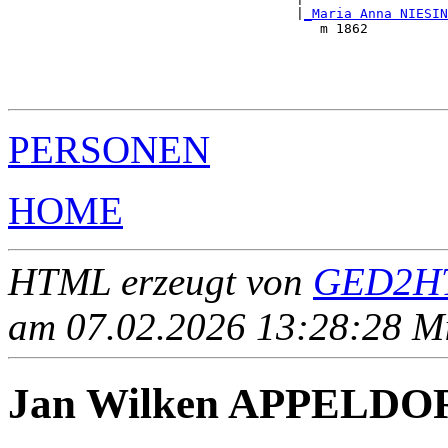
                                    |
_Maria Anna NIESIN
                                       m 1862          
                                                       
                                                       
                                                       
PERSONEN
HOME
HTML erzeugt von
GED2HT
am 07.02.2026 13:28:28 Mit
Jan Wilken APPELDO