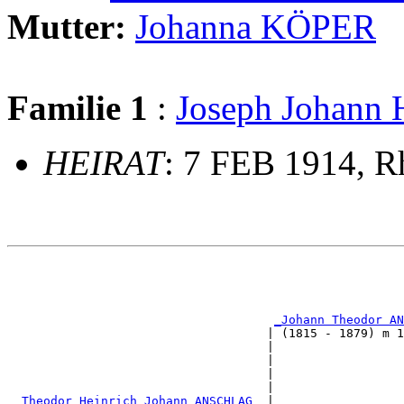
Mutter:
Johanna KÖPER
Familie 1
:
Joseph Johan
HEIRAT
: 7 FEB 1914, R
                                                       
                                                       
                                                       
_Johann Theodor AN
                                    | (1815 - 1879) m 1
                                    |                  
                                    |                  
                                    |                  
                                    |                  
_Theodor Heinrich Johann ANSCHLAG _
|
