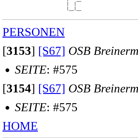
                          |  |  

                          |__|__

PERSONEN
[
3153
]
[S67]
OSB Breiner
SEITE
: #575
[
3154
]
[S67]
OSB Breiner
SEITE
: #575
HOME