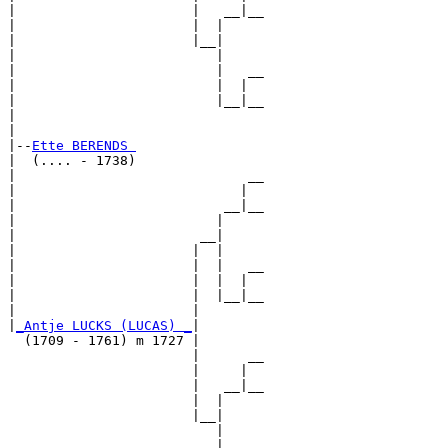
|                      |   __|__

|                      |  |     

|                      |__|

|                         |

|                         |   __

|                         |  |  

|                         |__|__

|                               

|

|--
Ette BERENDS 
|  (.... - 1738)

|                             __

|                            |  

|                          __|__

|                         |     

|                       __|

|                      |  |

|                      |  |   __

|                      |  |  |  

|                      |  |__|__

|                      |        

|
_Antje LUCKS (LUCAS) _
|

  (1709 - 1761) m 1727 |

                       |      __

                       |     |  

                       |   __|__

                       |  |     

                       |__|

                          |

                          |   __
