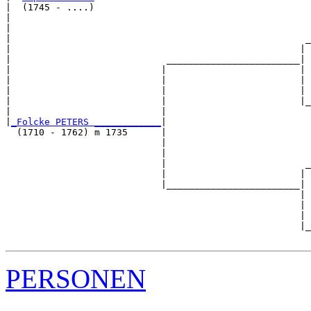
|  (1745 - ....)

|                                                      
|                                                      
|                                                     _
|                                                    | 
|                            ________________________|

|                           |                        |

|                           |                        | 
|                           |                        | 
|                           |                        |_
|                           |                          
|
_Folcke PETERS ____________
|

  (1710 - 1762) m 1735      |

                            |                          
                            |                          
                            |                         _
                            |                        | 
                            |________________________|

                                                     |

                                                     | 
                                                     | 
                                                     |_
PERSONEN