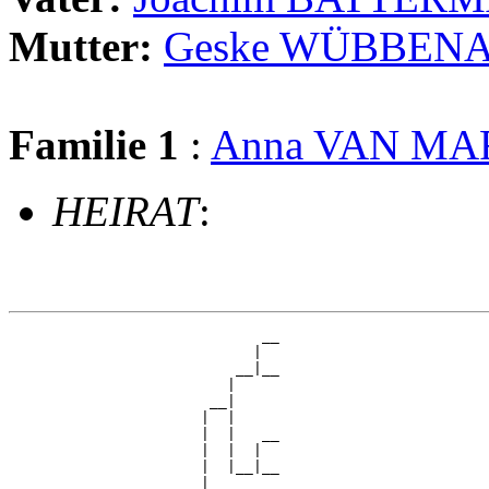
Mutter:
Geske WÜBBEN
Familie 1
:
Anna VAN MA
HEIRAT
:
                             __

                            |  

                          __|__

                         |     

                       __|

                      |  |

                      |  |   __

                      |  |  |  

                      |  |__|__

                      |        
