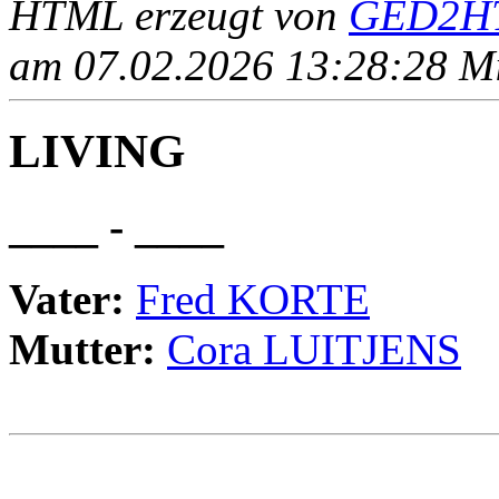
HTML erzeugt von
GED2HT
am 07.02.2026 13:28:28 Mit
LIVING
____ - ____
Vater:
Fred KORTE
Mutter:
Cora LUITJENS
                                                       
                                                       
                                                _______