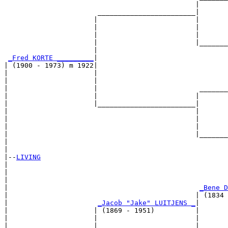
                                               |       
                       ________________________|

                      |                        |

                      |                        |       
                      |                        |       
                      |                        |_______
                      |                                
_Fred KORTE _________
|

| (1900 - 1973) m 1922|

|                     |                                
|                     |                                
|                     |                         _______
|                     |                        |       
|                     |________________________|

|                                              |

|                                              |       
|                                              |       
|                                              |_______
|                                                      
|

|--
LIVING
|  

|                                                      
|                                                      
|                                               
_Bene D
|                                              | (1834 
|                      
_Jacob "Jake" LUITJENS _
|

|                     | (1869 - 1951)          |

|                     |                        |       
|                     |                        |       