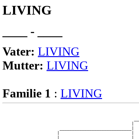
LIVING
____ - ____
Vater:
LIVING
Mutter:
LIVING
Familie 1
:
LIVING
                                                       
                                                       
                                                     __
                                                    |  
                       _____________________________|

                      |                             |

                      |                             |  