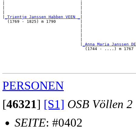
|                               |                      
|                               |                      
|                               |                      
|
_Trientje Janssen Habben VEEN _
|

  (1769 - 1825) m 1790          |

                                |                      
                                |                      
                                |                      
                                |                      
                                |
_Anna Maria Janssen DE
                                  (1744 - ....) m 1767 
                                                       
                                                       
                                                       
PERSONEN
[
46321
]
[S1]
OSB Völlen 2
SEITE
: #0402