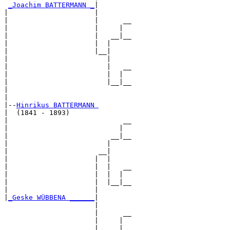
_Joachim BATTERMANN _
|

|                     |

|                     |      __

|                     |     |  

|                     |   __|__

|                     |  |     

|                     |__|

|                        |

|                        |   __

|                        |  |  

|                        |__|__

|                              

|

|--
Hinrikus BATTERMANN 
|  (1841 - 1893)

|                            __

|                           |  

|                         __|__

|                        |     

|                      __|

|                     |  |

|                     |  |   __

|                     |  |  |  

|                     |  |__|__

|                     |        

|
_Geske WÜBBENA ______
|

                      |

                      |      __

                      |     |  

                      |   __|__
