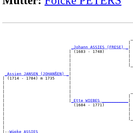
Mutter:
Folcke PETERS
                                                       
                                                       
                                                      _
                                                     | 
_Johann ASSIES (FRESE) _
|

                            | (1683 - 1748)          |

                            |                        | 
                            |                        | 
                            |                        |_
                            |                          
_Assien JANSEN (JOHANßEN) _
|

| (1714 - 1784) m 1735      |

|                           |                          
|                           |                          
|                           |                         _
|                           |                        | 
|                           |
_Ette WIEBES ___________
|

|                             (1684 - 1771)          |

|                                                    | 
|                                                    | 
|                                                    |_
|                                                      
|

|--
Wüpke ASSIES 