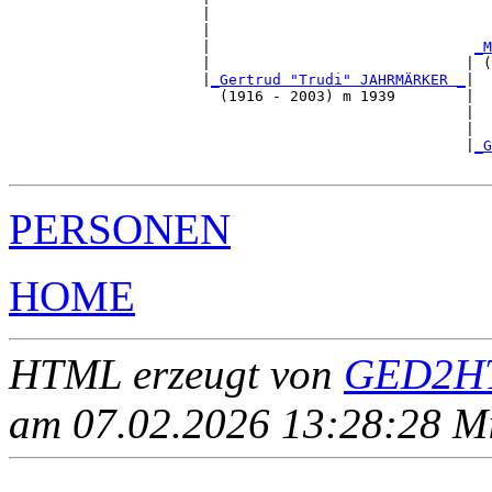
                      |                                
                      |                                
                      |                              
_M
                      |                             | (
                      |
_Gertrud "Trudi" JAHRMÄRKER _
|

                        (1916 - 2003) m 1939        |

                                                    |  
                                                    |  
                                                    |
_G
PERSONEN
HOME
HTML erzeugt von
GED2HT
am 07.02.2026 13:28:28 Mit