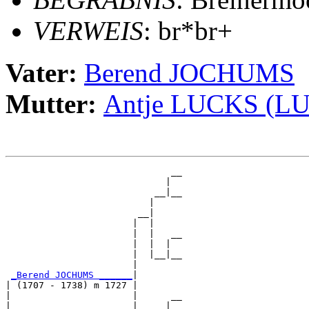
VERWEIS
: br*br+
Vater:
Berend JOCHUMS
Mutter:
Antje LUCKS (L
                              __

                             |  

                           __|__

                          |     

                        __|

                       |  |

                       |  |   __

                       |  |  |  

                       |  |__|__

                       |        

_Berend JOCHUMS ______
|

| (1707 - 1738) m 1727 |

|                      |      __

|                      |     |  
