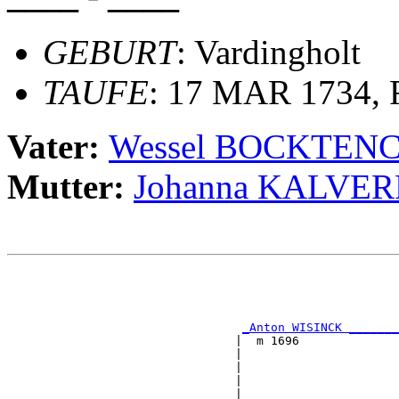
GEBURT
: Vardingholt
TAUFE
: 17 MAR 1734, R
Vater:
Wessel BOCKTEN
Mutter:
Johanna KALVER
                                                       
                                                       
                                                       
                                                       
_Anton WISINCK _______
                                |  m 1696              
                                |                      
                                |                      
                                |                      
                                |                      