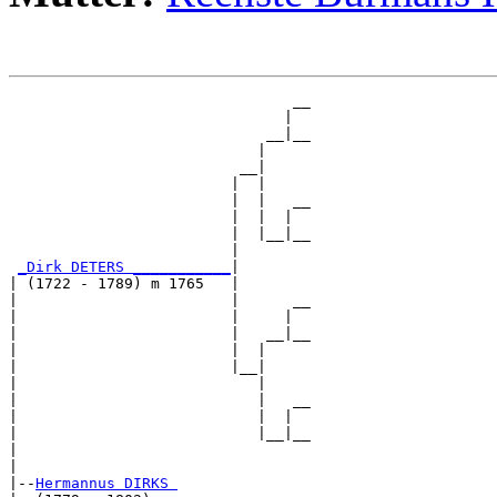
                                __

                               |  

                             __|__

                            |     

                          __|

                         |  |

                         |  |   __

                         |  |  |  

                         |  |__|__

                         |        

_Dirk DETERS ___________
|

| (1722 - 1789) m 1765   |

|                        |      __

|                        |     |  

|                        |   __|__

|                        |  |     

|                        |__|

|                           |

|                           |   __

|                           |  |  

|                           |__|__

|                                 

|

|--
Hermannus DIRKS 