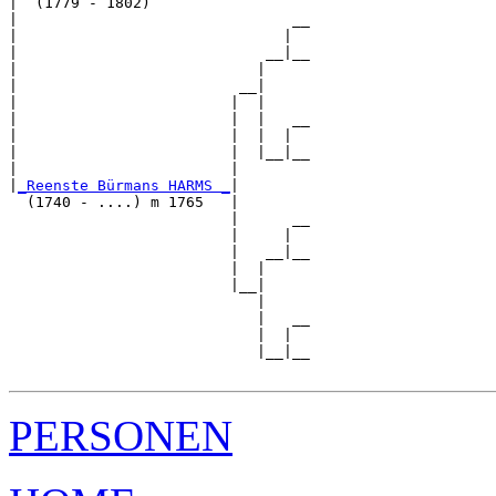
|  (1779 - 1802)

|                               __

|                              |  

|                            __|__

|                           |     

|                         __|

|                        |  |

|                        |  |   __

|                        |  |  |  

|                        |  |__|__

|                        |        

|
_Reenste Bürmans HARMS _
|

  (1740 - ....) m 1765   |

                         |      __

                         |     |  

                         |   __|__

                         |  |     

                         |__|

                            |

                            |   __

                            |  |  

                            |__|__

PERSONEN