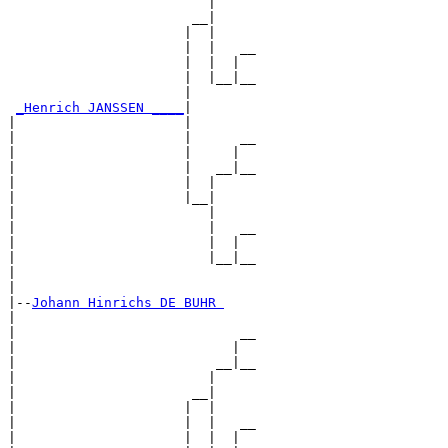
                         |     

                       __|

                      |  |

                      |  |   __

                      |  |  |  

                      |  |__|__

                      |        

_Henrich JANSSEN ____
|

|                     |

|                     |      __

|                     |     |  

|                     |   __|__

|                     |  |     

|                     |__|

|                        |

|                        |   __

|                        |  |  

|                        |__|__

|                              

|

|--
Johann Hinrichs DE BUHR 
|  

|                            __

|                           |  

|                         __|__

|                        |     

|                      __|

|                     |  |

|                     |  |   __

|                     |  |  |  
