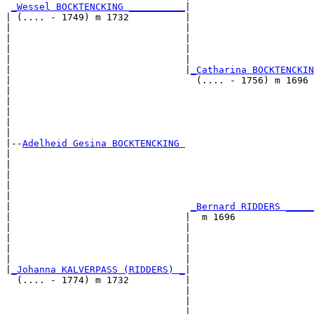
_Wessel BOCKTENCKING __________
|

| (.... - 1749) m 1732          |

|                               |                      
|                               |                      
|                               |                      
|                               |                      
|                               |
_Catharina BOCKTENCKIN
|                                 (.... - 1756) m 1696 
|                                                      
|                                                      
|                                                      
|                                                      
|

|--
Adelheid Gesina BOCKTENCKING 
|  

|                                                      
|                                                      
|                                                      
|                                                      
|                                
_Bernard RIDDERS _____
|                               |  m 1696              
|                               |                      
|                               |                      
|                               |                      
|                               |                      
|
_Johanna KALVERPASS (RIDDERS) _
|

  (.... - 1774) m 1732          |

                                |                      
                                |                      
                                |                      