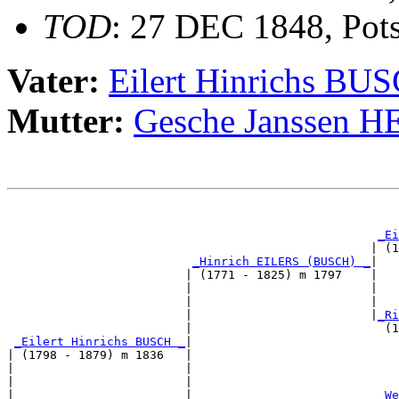
TOD
: 27 DEC 1848, Pot
Vater:
Eilert Hinrichs BU
Mutter:
Gesche Janssen
                                                       
_Ei
                                                   | (1
_Hinrich EILERS (BUSCH) _
|

                         | (1771 - 1825) m 1797    |

                         |                         |   
                         |                         |   
                         |                         |
_Ri
                         |                           (1
_Eilert Hinrichs BUSCH _
|

| (1798 - 1879) m 1836   |

|                        |                             
|                        |                             
|                        |                          
_We