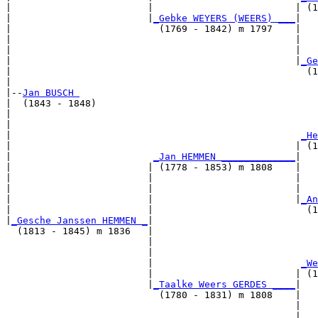
|                        |                         | (1
|                        |
_Gebke WEYERS (WEERS) ___
|

|                          (1769 - 1842) m 1797    |

|                                                  |   
|                                                  |   
|                                                  |
_Ge
|                                                    (1
|

|--
Jan BUSCH 
|  (1843 - 1848)

|                                                      
|                                                      
|                                                   
_He
|                                                  | (1
|                         
_Jan HEMMEN _____________
|

|                        | (1778 - 1853) m 1808    |

|                        |                         |   
|                        |                         |   
|                        |                         |
_An
|                        |                           (1
|
_Gesche Janssen HEMMEN _
|

  (1813 - 1845) m 1836   |

                         |                             
                         |                             
                         |                          
_We
                         |                         | (1
                         |
_Taalke Weers GERDES ____
|

                           (1780 - 1831) m 1808    |

                                                   |   
                                                   |   