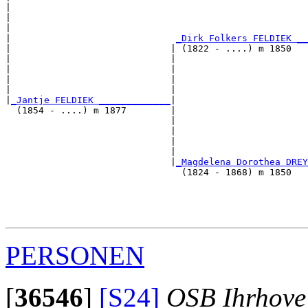
|                                                      
|                                                      
|                                                      
|                              
_Dirk Folkers FELDIEK __
|                             | (1822 - ....) m 1850   
|                             |                        
|                             |                        
|                             |                        
|                             |                        
|
_Jantje FELDIEK _____________
|

  (1854 - ....) m 1877        |

                              |                        
                              |                        
                              |                        
                              |                        
                              |
_Magdelena Dorothea DREY
                                (1824 - 1868) m 1850   
                                                       
                                                       
                                                       
PERSONEN
[
36546
]
[S24]
OSB Ihrhove