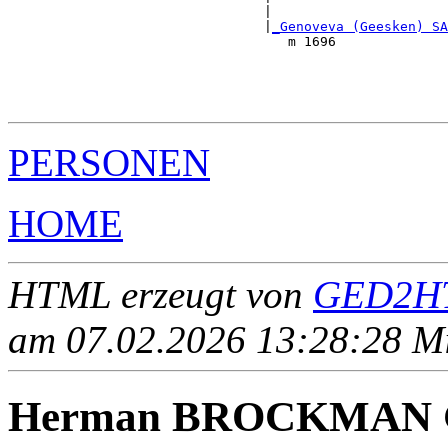
                                |                      
                                |
_Genoveva (Geesken) SA
                                   m 1696              
                                                       
                                                       
                                                       
PERSONEN
HOME
HTML erzeugt von
GED2HT
am 07.02.2026 13:28:28 Mit
Herman BROCKMAN