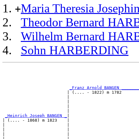
Maria Theresia Josep
+
Theodor Bernard HA
Wilhelm Bernard HA
Sohn HARBERDING
                                                       
                                                       
                                                       
                                                       
_Franz Arnold BANGEN _______
                          | (.... - 1822) m 1782       
                          |                            
                          |                            
                          |                            
                          |                            
_Heinrich Joseph BANGEN _
|

| (.... - 1868) m 1823    |

|                         |                            
|                         |                            
|                         |                            
|                         |                            