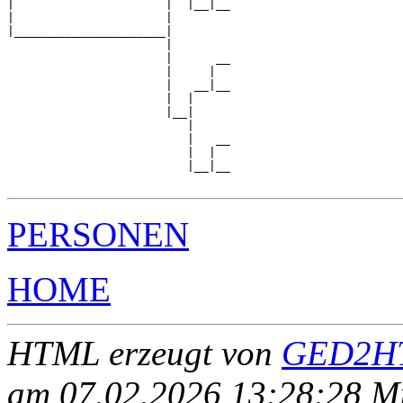
|                     |  |__|__

|                     |        

|_____________________|

                      |

                      |      __

                      |     |  

                      |   __|__

                      |  |     

                      |__|

                         |

                         |   __

                         |  |  

                         |__|__

PERSONEN
HOME
HTML erzeugt von
GED2HT
am 07.02.2026 13:28:28 Mit