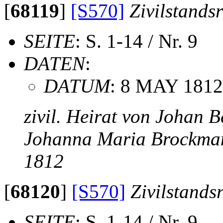
[
68119
]
[S570]
Zivilstands
SEITE
: S. 1-14 / Nr. 9
DATEN
:
DATUM
: 8 MAY 1812
zivil. Heirat von Johan 
Johanna Maria Brockma
1812
[
68120
]
[S570]
Zivilstands
SEITE
: S. 1-14 / Nr. 9