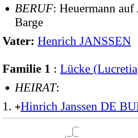
BERUF
: Heuermann auf 
Barge
Vater:
Henrich JANSSEN
Familie 1
:
Lücke (Lucreti
HEIRAT
:
Hinrich Janssen DE B
+
                             __

                            |  

                          __|__
