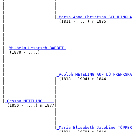
|                     |                                
|                     |                                
|                     |                                
|                     |
_Maria Anna Christina SCHÜLINGLA
|                       (1811 - ....) m 1835           
|                                                      
|                                                      
|                                                      
|                                                      
|

|--
Wilhelm Heinrich BARBET 
|  (1879 - ....)

|                                                      
|                                                      
|                                                      
|                                                      
|                      
_Adolph METELING AUF LÜTFRENKSKA
|                     | (1818 - 1904) m 1844           
|                     |                                
|                     |                                
|                     |                                
|                     |                                
|
_Gesina METELING ____
|

  (1856 - ....) m 1877|

                      |                                
                      |                                
                      |                                
                      |                                
                      |
_Maria Elisabeth Jacobine TÖPPER
                        (1814 - 1870) m 1844           