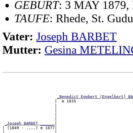
GEBURT
: 3 MAY 1879,
TAUFE
: Rhede, St. Gudu
Vater:
Joseph BARBET
Mutter:
Gesina METELIN
                                                       
                                                       
                                                       
_Benedict Egebert (Engelbert) BA
                      |  m 1835                        
                      |                                
                      |                                
                      |                                
                      |                                
_Joseph BARBET ______
|

| (1849 - ....) m 1877|

|                     |                                