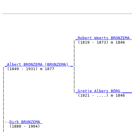
                                                       
                                                       
_Robert Weerts BRONZEMA 
                              | (1819 - 1873) m 1846   
                              |                        
                              |                        
                              |                        
                              |                        
_Albert BRONZEMA (BRUNZEMA) _
|

| (1849 - 1931) m 1877        |

|                             |                        
|                             |                        
|                             |                        
|                             |                        
|                             |
_Gretje Albers BÖRG ____
|                               (1821 - ....) m 1846   
|                                                      
|                                                      
|                                                      
|                                                      
|

|--
Dirk BRUNZEMA 
|  (1880 - 1904)

|                                                      