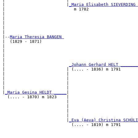
|                         |
_Maria Elisabeth SIEVERDING 
|                            m 1782                    
|                                                      
|                                                      
|                                                      
|                                                      
|

|--
Maria Theresia BANGEN 
|  (1829 - 1871)

|                                                      
|                                                      
|                                                      
|                                                      
|                          
_Johann Gerhard HELT _______
|                         | (.... - 1836) m 1791       
|                         |                            
|                         |                            
|                         |                            
|                         |                            
|
_Maria Gesina HELDT _____
|

  (.... - 1870) m 1823    |

                          |                            
                          |                            
                          |                            
                          |                            
                          |
_Eva (Aeva) Christina SCHÜLI
                            (.... - 1819) m 1791       
                                                       
                                                       