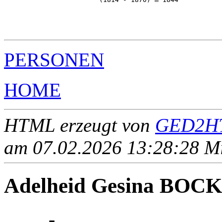
                                                       
                                                       
                                                       
PERSONEN
HOME
HTML erzeugt von
GED2HT
am 07.02.2026 13:28:28 Mit
Adelheid Gesina BO
____ - ____