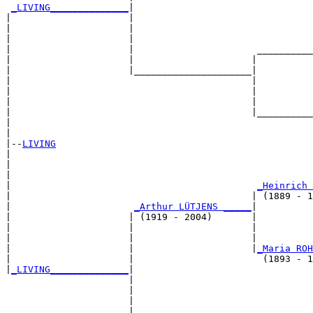
_LIVING______________
|

|                     |

|                     |                                
|                     |                                
|                     |                      __________
|                     |                     |          
|                     |_____________________|

|                                           |

|                                           |          
|                                           |          
|                                           |__________
|                                                      
|

|--
LIVING
|  

|                                                      
|                                                      
|                                            
_Heinrich 
|                                           | (1889 - 1
|                      
_Arthur LÜTJENS _____
|

|                     | (1919 - 2004)       |

|                     |                     |          
|                     |                     |          
|                     |                     |
_Maria ROH
|                     |                       (1893 - 1
|
_LIVING______________
|

                      |

                      |                                
                      |                                
                      |                      __________