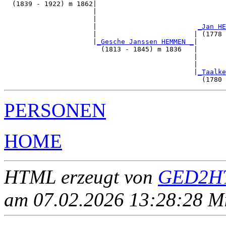
  (1839 - 1922) m 1862|

                      |                                
                      |                                
                      |                         
_Jan HE
                      |                        | (1778 
                      |
_Gesche Janssen HEMMEN _
|

                        (1813 - 1845) m 1836   |

                                               |       
                                               |       
                                               |
_Taalke
PERSONEN
HOME
HTML erzeugt von
GED2HT
am 07.02.2026 13:28:28 Mit