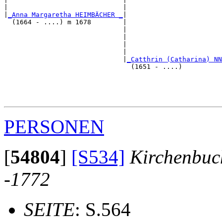
|                             |                        
|
_Anna Margaretha HEIMBÄCHER _
|

  (1664 - ....) m 1678        |

                              |                        
                              |                        
                              |                        
                              |                        
                              |
_Catthrin (Catharina) NN
                                (1651 - ....)          
                                                       
                                                       
                                                       
PERSONEN
[
54804
]
[S534]
Kirchenbuc
-1772
SEITE
: S.564