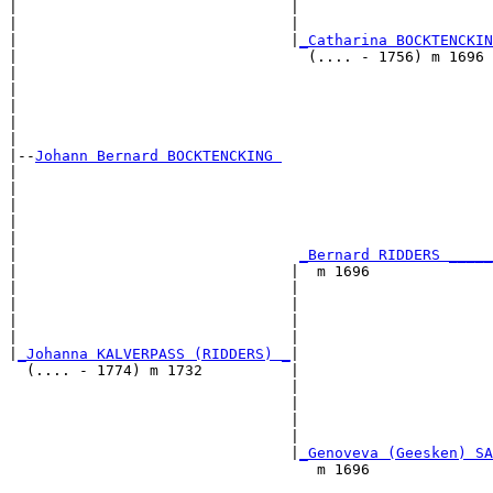
|                               |                      
|                               |                      
|                               |
_Catharina BOCKTENCKIN
|                                 (.... - 1756) m 1696 
|                                                      
|                                                      
|                                                      
|                                                      
|

|--
Johann Bernard BOCKTENCKING 
|  

|                                                      
|                                                      
|                                                      
|                                                      
|                                
_Bernard RIDDERS _____
|                               |  m 1696              
|                               |                      
|                               |                      
|                               |                      
|                               |                      
|
_Johanna KALVERPASS (RIDDERS) _
|

  (.... - 1774) m 1732          |

                                |                      
                                |                      
                                |                      
                                |                      
                                |
_Genoveva (Geesken) SA
                                   m 1696              
                                                       