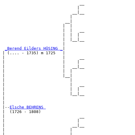
                                __

                               |  

                             __|__

                            |     

                          __|

                         |  |

                         |  |   __

                         |  |  |  

                         |  |__|__

                         |        

_Berend Eilders HÜSING _
|

| (.... - 1735) m 1725   |

|                        |      __

|                        |     |  

|                        |   __|__

|                        |  |     

|                        |__|

|                           |

|                           |   __

|                           |  |  

|                           |__|__

|                                 

|

|--
Elsche BEHRENS 
|  (1726 - 1808)

|                               __

|                              |  

|                            __|__

|                           |     

|                         __|
