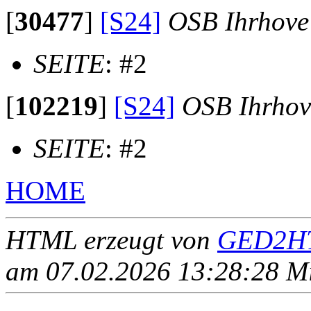
[
30477
]
[S24]
OSB Ihrhove
SEITE
: #2
[
102219
]
[S24]
OSB Ihrhov
SEITE
: #2
HOME
HTML erzeugt von
GED2HT
am 07.02.2026 13:28:28 Mit