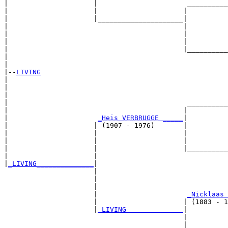
|                     |                      __________
|                     |                     |          
|                     |_____________________|

|                                           |

|                                           |          
|                                           |          
|                                           |__________
|                                                      
|

|--
LIVING
|  

|                                                      
|                                                      
|                                            __________
|                                           |          
|                      
_Heis VERBRUGGE _____
|

|                     | (1907 - 1976)       |

|                     |                     |          
|                     |                     |          
|                     |                     |__________
|                     |                                
|
_LIVING______________
|

                      |

                      |                                
                      |                                
                      |                      
_Nicklaas 
                      |                     | (1883 - 1
                      |
_LIVING______________
|

                                            |

                                            |          