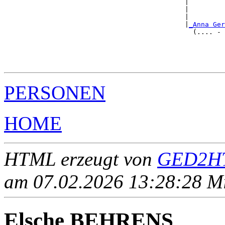
                                             |         
                                             |        
                                             |         
                                             |
_Anna Ger
                                               (.... - 
                                                       
                                                       
                                                      
PERSONEN
HOME
HTML erzeugt von
GED2HT
am 07.02.2026 13:28:28 Mit
Elsche BEHRENS