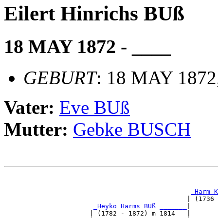
Eilert Hinrichs BUß
18 MAY 1872 - ____
GEBURT
: 18 MAY 1872
Vater:
Eve BUß
Mutter:
Gebke BUSCH
                                                       
_Harm K
                                               | (1736 
_Heyko Harms BUß _______
|

                      | (1782 - 1872) m 1814   |
