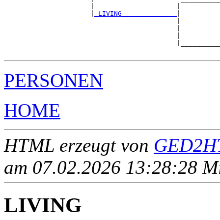
                      |                     |          
                      |
_LIVING______________
|

                                            |

                                            |          
                                            |          
                                            |__________
PERSONEN
HOME
HTML erzeugt von
GED2HT
am 07.02.2026 13:28:28 Mit
LIVING