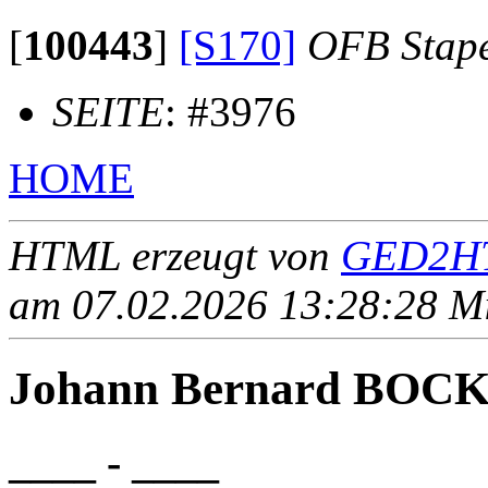
[
100443
]
[S170]
OFB Stap
SEITE
: #3976
HOME
HTML erzeugt von
GED2HT
am 07.02.2026 13:28:28 Mit
Johann Bernard BO
____ - ____