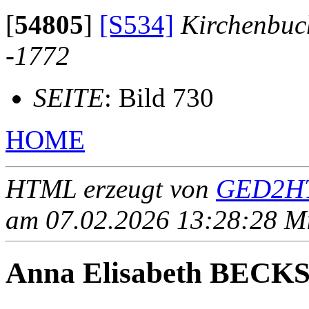
[
54805
]
[S534]
Kirchenbuc
-1772
SEITE
: Bild 730
HOME
HTML erzeugt von
GED2HT
am 07.02.2026 13:28:28 Mit
Anna Elisabeth BECK