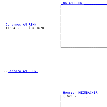
_Nn AM REHN ____________
                              |                        
                              |                        
                              |                        
                              |                        
                              |                        
_Johannes AM REHN ___________
|

| (1664 - ....) m 1678        |

|                             |                        
|                             |                        
|                             |                        
|                             |                        
|                             |________________________
|                                                      
|                                                      
|                                                      
|                                                      
|                                                      
|

|--
Barbara AM REHN 
|  

|                                                      
|                                                      
|                                                      
|                                                      
|                              
_Henrich HEIMBÄCHER ____
|                             | (1628 - ....)          
|                             |                        
|                             |                        
|                             |                        