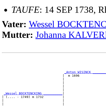
TAUFE
: 14 SEP 1738, R
Vater:
Wessel BOCKTEN
Mutter:
Johanna KALVER
                                                       
                                                       
                                                       
                                                       
_Anton WISINCK _______
                                |  m 1696              
                                |                      
                                |                      
                                |                      
                                |                      
_Wessel BOCKTENCKING __________
|

| (.... - 1749) m 1732          |

|                               |                      
|                               |                      