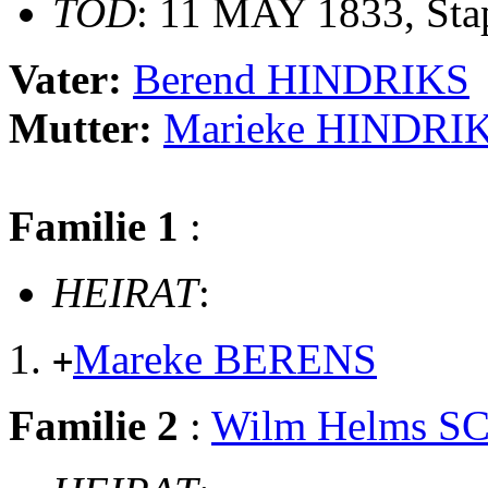
TOD
: 11 MAY 1833, Sta
Vater:
Berend HINDRIKS
Mutter:
Marieke HINDRI
Familie 1
:
HEIRAT
:
Mareke BERENS
+
Familie 2
:
Wilm Helms 