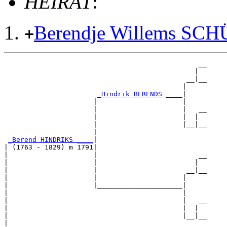
HEIRAT
:
Berendje Willems SC
+
                                                __

                                               |  

                                             __|__

                                            |     

_Hindrik BERENDS ____
|

                      |                     |

                      |                     |   __

                      |                     |  |  

                      |                     |__|__

                      |                           

_Berend HINDRIKS ____
|

| (1763 - 1829) m 1791|

|                     |                         __

|                     |                        |  

|                     |                      __|__

|                     |                     |     

|                     |_____________________|

|                                           |

|                                           |   __

|                                           |  |  

|                                           |__|__

|                                                 
