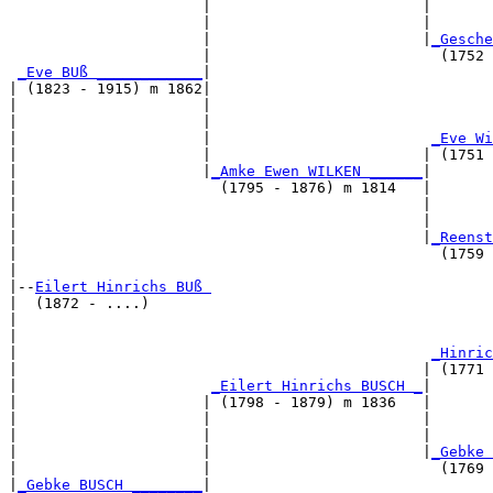
                      |                        |       
                      |                        |       
                      |                        |
_Gesche
                      |                          (1752 
_Eve BUß ____________
|

| (1823 - 1915) m 1862|

|                     |                                
|                     |                                
|                     |                         
_Eve Wi
|                     |                        | (1751 
|                     |
_Amke Ewen WILKEN ______
|

|                       (1795 - 1876) m 1814   |

|                                              |       
|                                              |       
|                                              |
_Reenst
|                                                (1759 
|

|--
Eilert Hinrichs BUß 
|  (1872 - ....)

|                                                      
|                                                      
|                                               
_Hinric
|                                              | (1771 
|                      
_Eilert Hinrichs BUSCH _
|

|                     | (1798 - 1879) m 1836   |

|                     |                        |       
|                     |                        |       
|                     |                        |
_Gebke 
|                     |                          (1769 
|
_Gebke BUSCH ________
|
