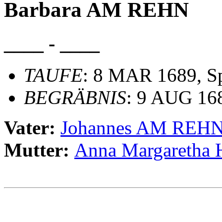
Barbara AM REHN
____ - ____
TAUFE
: 8 MAR 1689, S
BEGRÄBNIS
: 9 AUG 16
Vater:
Johannes AM REH
Mutter:
Anna Margareth
                                                       
                                                       
                                                       
                                                       