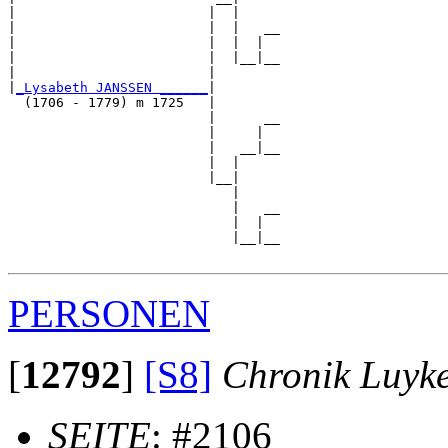
|                        |  |

|                        |  |   __

|                        |  |  |  

|                        |  |__|__

|                        |        

|
_Lysabeth JANSSEN ______
|

  (1706 - 1779) m 1725   |

                         |      __

                         |     |  

                         |   __|__

                         |  |     

                         |__|

                            |

                            |   __

                            |  |  

                            |__|__

PERSONEN
[
12792
]
[S8]
Chronik Luyk
SEITE
: #2106