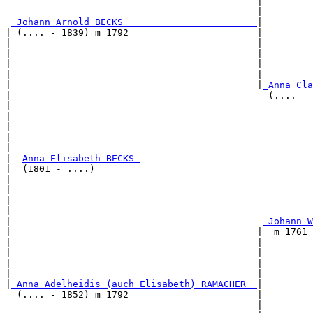
                                             |         
                                             |         
_Johann Arnold BECKS _______________________
|

| (.... - 1839) m 1792                       |

|                                            |         
|                                            |         
|                                            |        
|                                            |         
|                                            |
_Anna Cla
|                                              (.... - 
|                                                      
|                                                      
|                                                     
|                                                      
|

|--
Anna Elisabeth BECKS 
|  (1801 - ....)

|                                                      
|                                                      
|                                                     
|                                                      
|                                             
_Johann W
|                                            |  m 1761 
|                                            |         
|                                            |         
|                                            |        
|                                            |         
|
_Anna Adelheidis (auch Elisabeth) RAMACHER _
|

  (.... - 1852) m 1792                       |

                                             |         