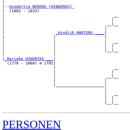
|

|--
Hindertje BERENS (HINDERKS) 
|  (1802 - 1833)

|                                               __

|                                              |  

|                                            __|__

|                                           |     

|                      
_Hindrik MARTENS ____
|

|                     |                     |

|                     |                     |   __

|                     |                     |  |  

|                     |                     |__|__

|                     |                           

|
_Marieke HINDRIKS ___
|

  (1770 - 1860) m 1791|

                      |                         __

                      |                        |  

                      |                      __|__

                      |                     |     

                      |_____________________|

                                            |

                                            |   __

                                            |  |  

                                            |__|__

PERSONEN