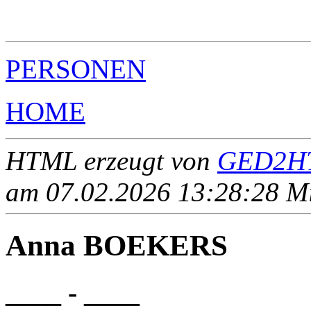
                                                       
                                                       
PERSONEN
HOME
HTML erzeugt von
GED2HT
am 07.02.2026 13:28:28 Mit
Anna BOEKERS
____ - ____