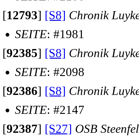
[
12793
]
[S8]
Chronik Luyk
SEITE
: #1981
[
92385
]
[S8]
Chronik Luyk
SEITE
: #2098
[
92386
]
[S8]
Chronik Luyk
SEITE
: #2147
[
92387
]
[S27]
OSB Steenfe