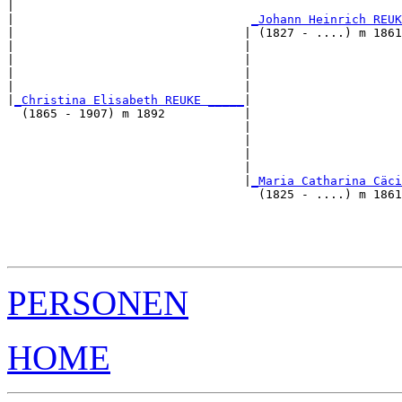
|                                                      
|                                 
_Johann Heinrich REUK
|                                | (1827 - ....) m 1861
|                                |                     
|                                |                     
|                                |                     
|                                |                     
|
_Christina Elisabeth REUKE _____
|

  (1865 - 1907) m 1892           |

                                 |                     
                                 |                     
                                 |                     
                                 |                     
                                 |
_Maria Catharina Cäci
                                   (1825 - ....) m 1861
                                                       
                                                       
                                                       
PERSONEN
HOME