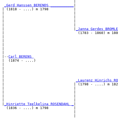
                                  |                    
_Gerd Hanssen BERENDS ___________
|

| (1818 - ....) m 1798            |

|                                 |                   
|                                 |                    
|                                 |                    
|                                 |                    
|                                 |
_Janna Gerdes BROMLE
|                                   (1783 - 1860) m 180
|                                                     
|                                                      
|                                                      
|                                                      
|

|--
Carl BERENS 
|  (1874 - ....)

|                                                     
|                                                      
|                                                      
|                                                      
|                                  
_Laurenz Hinrichs RO
|                                 | (1798 - ....) m 182
|                                 |                    
|                                 |                    
|                                 |                    
|                                 |                    
|
_Hinriette Teelkelina ROSENDAHL _
|

  (1836 - ....) m 1798            |

                                  |                    
                                  |                    