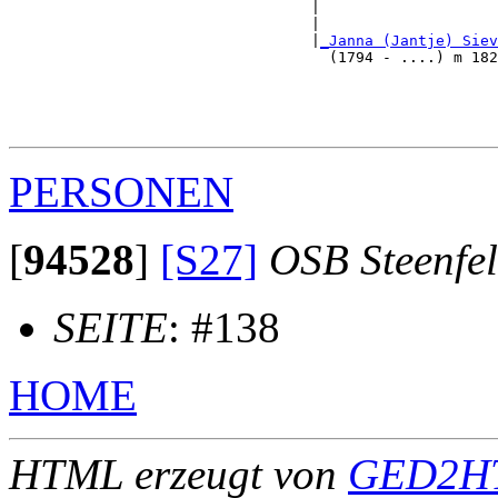
                                  |                    
                                  |                    
                                  |
_Janna (Jantje) Siev
                                    (1794 - ....) m 182
                                                       
                                                       
                                                       
PERSONEN
[
94528
]
[S27]
OSB Steenfe
SEITE
: #138
HOME
HTML erzeugt von
GED2HT