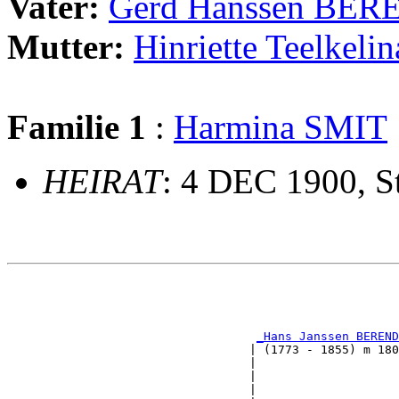
Vater:
Gerd Hanssen BE
Mutter:
Hinriette Teelke
Familie 1
:
Harmina SMIT
HEIRAT
: 4 DEC 1900, S
                                                       
                                                       
                                                       
_Hans Janssen BEREND
                                  | (1773 - 1855) m 180
                                  |                    
                                  |                    
                                  |                    