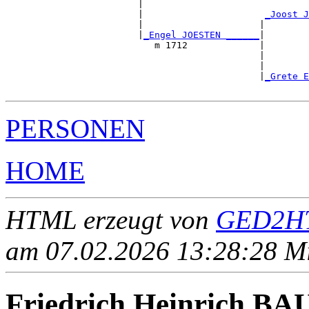
                        |                              
                        |                      
_Joost J
                        |                     |        
                        |
_Engel JOESTEN ______
|

                           m 1712             |

                                              |        
                                              |        
                                              |
_Grete E
PERSONEN
HOME
HTML erzeugt von
GED2HT
am 07.02.2026 13:28:28 Mit
Friedrich Heinrich 