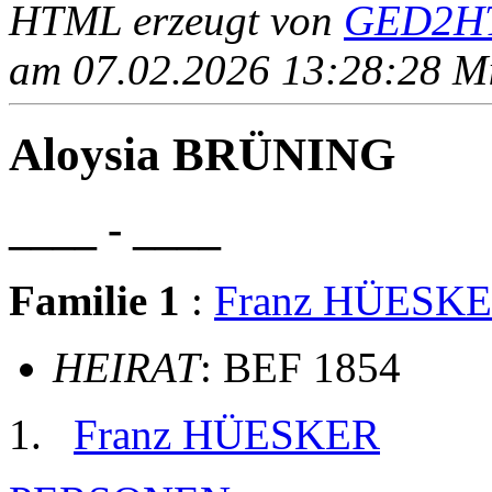
HTML erzeugt von
GED2HT
am 07.02.2026 13:28:28 Mit
Aloysia BRÜNING
____ - ____
Familie 1
:
Franz HÜESK
HEIRAT
: BEF 1854
Franz HÜESKER