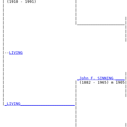
| (1910 - 1991)                 |

|                               |                      
|                               |                      
|                               |                      
|                               |                     |
|                               |_____________________|

|                                                     |

|                                                     |
|                                                     |
|                                                     |
|                                                      
|

|--
LIVING
|  

|                                                      
|                                                      
|                                                      
|                                                     |
|                                
_John F. SINNING ____
|

|                               | (1882 - 1965) m 1905|

|                               |                     |
|                               |                     |
|                               |                     |
|                               |                      
|
_LIVING________________________
|

                                |

                                |                      
                                |                      
                                |                      
                                |                     |