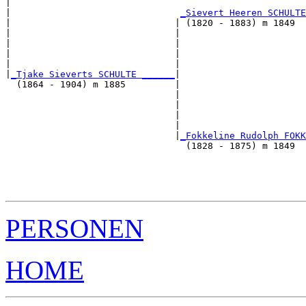
|                                                      
|                               
_Sievert Heeren SCHULTE
|                              | (1820 - 1883) m 1849  
|                              |                       
|                              |                       
|                              |                       
|                              |                       
|
_Tjake Sieverts SCHULTE ______
|

  (1864 - 1904) m 1885         |

                               |                       
                               |                       
                               |                       
                               |                       
                               |
_Fokkeline Rudolph FOKK
                                 (1828 - 1875) m 1849  
                                                       
                                                       
                                                       
PERSONEN
HOME