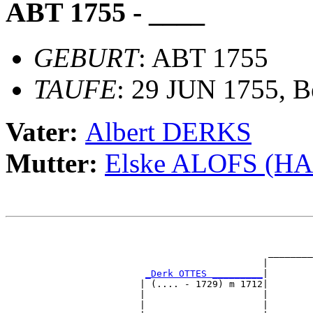
ABT 1755 - ____
GEBURT
: ABT 1755
TAUFE
: 29 JUN 1755, B
Vater:
Albert DERKS
Mutter:
Elske ALOFS (H
                                                       
                                                       
                                               ________
                                              |        
_Derk OTTES _________
|

                        | (.... - 1729) m 1712|

                        |                     |        
                        |                     |        