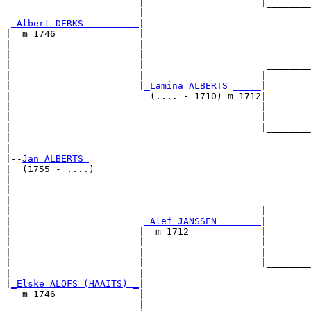
                        |                     |________
                        |                              
_Albert DERKS _________
|

|  m 1746               |

|                       |                              
|                       |                              
|                       |                      ________
|                       |                     |        
|                       |
_Lamina ALBERTS _____
|

|                         (.... - 1710) m 1712|

|                                             |        
|                                             |        
|                                             |________
|                                                      
|

|--
Jan ALBERTS 
|  (1755 - ....)

|                                                      
|                                                      
|                                              ________
|                                             |        
|                        
_Alef JANSSEN _______
|

|                       |  m 1712             |

|                       |                     |        
|                       |                     |        
|                       |                     |________
|                       |                              
|
_Elske ALOFS (HAAITS) _
|

   m 1746               |

                        |                              