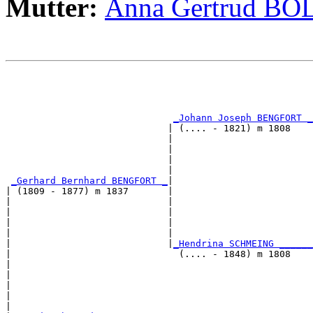
Mutter:
Anna Gertrud BÖ
                                                       
                                                       
_Johann Joseph BENGFORT _
                             | (.... - 1821) m 1808    
                             |                         
                             |                         
                             |                         
                             |                         
_Gerhard Bernhard BENGFORT _
|

| (1809 - 1877) m 1837       |

|                            |                         
|                            |                         
|                            |                         
|                            |                         
|                            |
_Hendrina SCHMEING ______
|                              (.... - 1848) m 1808    
|                                                      
|                                                      
|                                                      
|                                                      
|
