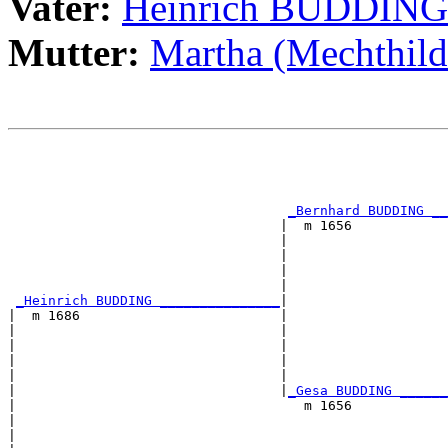
Vater:
Heinrich BUDDING
Mutter:
Martha (Mechthi
                                                       
                                                       
                                                       
                                                       
_Bernhard BUDDING __
                                  |  m 1656            
                                  |                    
                                  |                    
                                  |                    
                                  |                    
_Heinrich BUDDING _______________
|

|  m 1686                         |

|                                 |                    
|                                 |                    
|                                 |                    
|                                 |                    
|                                 |
_Gesa BUDDING ______
|                                    m 1656            
|                                                      
|                                                      