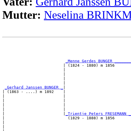
Vater:
Gerhard Janssen 
Mutter:
Neselina BRIN
                                                       
                                                       
_Menne Gerdes BUNGER _______
                          | (1824 - 1880) m 1856       
                          |                            
                          |                            
                          |                            
                          |                            
_Gerhard Janssen BUNGER _
|

| (1863 - ....) m 1892    |

|                         |                            
|                         |                            
|                         |                            
|                         |                            
|                         |
_Trientje Peters FRESEMANN _
|                           (1829 - 1888) m 1856       
|                                                      
|                                                      