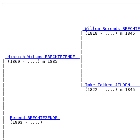
                                                       
                                                       
                                                       
_Willem Berends BRECHTE
                               | (1818 - ....) m 1845  
                               |                       
                               |                       
                               |                       
                               |                       
_Hinrich Willms BRECHTEZENDE _
|

| (1860 - ....) m 1885         |

|                              |                       
|                              |                       
|                              |                       
|                              |                       
|                              |
_Imke Fokken JELDEN ___
|                                (1822 - ....) m 1845  
|                                                      
|                                                      
|                                                      
|                                                      
|

|--
Berend BRECHTEZENDE 
|  (1903 - ....)

|                                                      
|                                                      
|                                                      