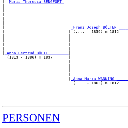
|--
Maria Theresia BENGFORT 
|  

|                                                      
|                                                      
|                                                      
|                                                      
|                             
_Franz Joseph BÖLTEN ____
|                            | (.... - 1859) m 1812    
|                            |                         
|                            |                         
|                            |                         
|                            |                         
|
_Anna Gertrud BÖLTE ________
|

  (1813 - 1886) m 1837       |

                             |                         
                             |                         
                             |                         
                             |                         
                             |
_Anna Maria WANNING _____
                               (.... - 1863) m 1812    
                                                       
                                                       
                                                       
PERSONEN