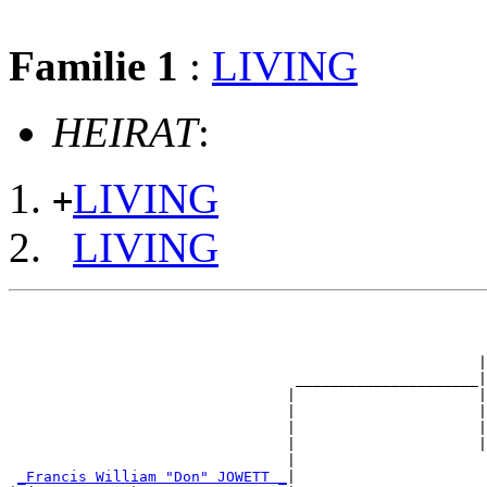
Familie 1
:
LIVING
HEIRAT
:
LIVING
+
LIVING
                                                       
                                                       
                                                       
                                                      |
                                 _____________________|

                                |                     |

                                |                     |
                                |                     |
                                |                     |
                                |                      
_Francis William "Don" JOWETT _
|
