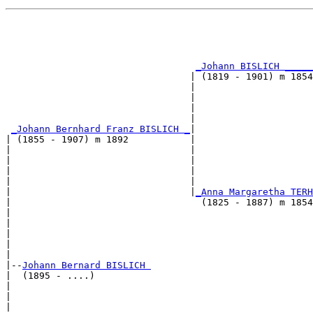
                                                       
                                                       
_Johann BISLICH _____
                                 | (1819 - 1901) m 1854
                                 |                     
                                 |                     
                                 |                     
                                 |                     
_Johann Bernhard Franz BISLICH _
|

| (1855 - 1907) m 1892           |

|                                |                     
|                                |                     
|                                |                     
|                                |                     
|                                |
_Anna Margaretha TERH
|                                  (1825 - 1887) m 1854
|                                                      
|                                                      
|                                                      
|                                                      
|

|--
Johann Bernard BISLICH 
|  (1895 - ....)

|                                                      
|                                                      
|                                                      