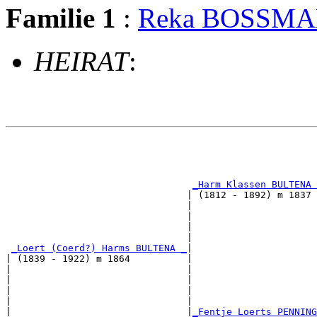
Familie 1
:
Reka BOSSM
HEIRAT
:
                                                       
                                                       
_Harm Klassen BULTENA 
                                | (1812 - 1892) m 1837 
                                |                      
                                |                      
                                |                      
                                |                      
_Loert (Coerd?) Harms BULTENA _
|

| (1839 - 1922) m 1864          |

|                               |                      
|                               |                      
|                               |                      
|                               |                      
|                               |
_Fentje Loerts PENNING