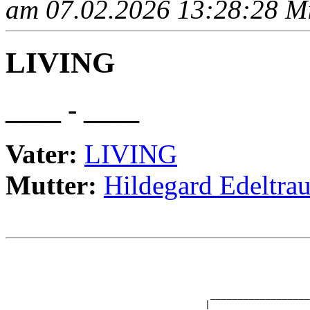
am 07.02.2026 13:28:28 Mit
LIVING
____ - ____
Vater:
LIVING
Mutter:
Hildegard Edelt
                                                       
                                                       
                                                       
                                                       
                                     __________________
                                    |                  