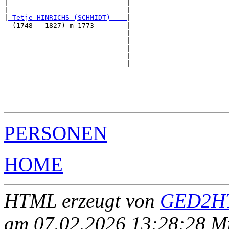
|                             |                        
|                             |                        
|
_Tetje HINRICHS (SCHMIDT) ___
|

  (1748 - 1827) m 1773        |

                              |                        
                              |                        
                              |                        
                              |                        
                              |________________________
                                                       
                                                       
                                                       
                                                       
PERSONEN
HOME
HTML erzeugt von
GED2HT
am 07.02.2026 13:28:28 Mit