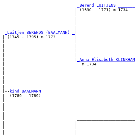
                                                       
_Berend LUITJENS _______
                              | (1690 - 1771) m 1734   
                              |                        
                              |                        
                              |                        
                              |                        
_Luitjen BERENDS (BAALMANN) _
|

| (1745 - 1795) m 1773        |

|                             |                        
|                             |                        
|                             |                        
|                             |                        
|                             |
_Anna Elisabeth KLINKHAM
|                                m 1734                
|                                                      
|                                                      
|                                                      
|                                                      
|

|--
kind BAALMANN 
|  (1789 - 1789)

|                                                      
|                                                      
|                                                      
|                                                      
|                              ________________________
|                             |                        
|                             |                        
|                             |                        