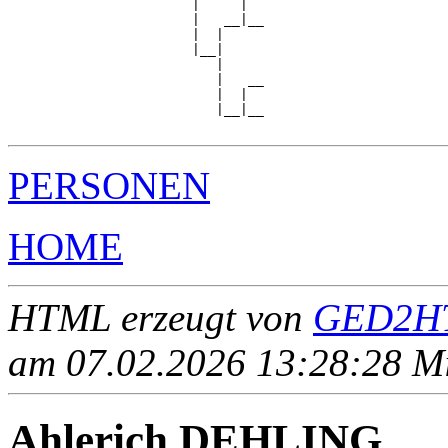
                       |     |  

                       |   __|__

                       |  |     

                       |__|

                          |

                          |   __

                          |  |  

                          |__|__

PERSONEN
HOME
HTML erzeugt von
GED2HT
am 07.02.2026 13:28:28 Mit
Ahlerich DEHLING