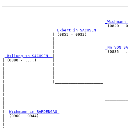
                                                       
_Wichmann 
                                            | (0820 - 0
_Ekbert in SACHSEN __
|

                      | (0855 - 0932)       |

                      |                     |          
                      |                     |          
                      |                     |
_Nn VON SA
                      |                       (0835 - .
_Billung in SACHSEN _
|

| (0880 - ....)       |

|                     |                                
|                     |                                
|                     |                      __________
|                     |                     |          
|                     |_____________________|

|                                           |

|                                           |          
|                                           |          
|                                           |__________
|                                                      
|

|--
Wichmann im BARDENGAU 
|  (0900 - 0944)

|                                                      
|                                                      