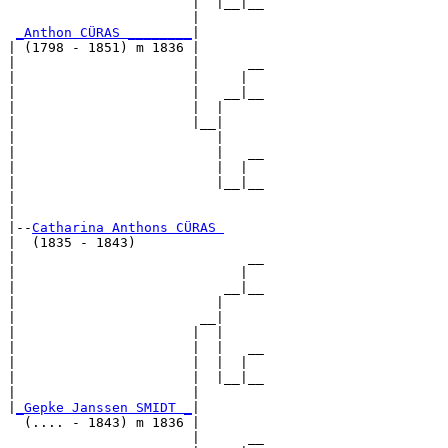
                       |  |__|__

                       |        

_Anthon CÜRAS ________
|

| (1798 - 1851) m 1836 |

|                      |      __

|                      |     |  

|                      |   __|__

|                      |  |     

|                      |__|

|                         |

|                         |   __

|                         |  |  

|                         |__|__

|                               

|

|--
Catharina Anthons CÜRAS 
|  (1835 - 1843)

|                             __

|                            |  

|                          __|__

|                         |     

|                       __|

|                      |  |

|                      |  |   __

|                      |  |  |  

|                      |  |__|__

|                      |        

|
_Gepke Janssen SMIDT _
|

  (.... - 1843) m 1836 |

                       |      __
