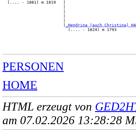
  (.... - 1881) m 1819   |

                         |                             
                         |                             
                         |                             
                         |                             
                         |
_Hendrina (auch Christina) HA
                           (.... - 1824) m 1793        
                                                       
                                                       
                                                       
PERSONEN
HOME
HTML erzeugt von
GED2HT
am 07.02.2026 13:28:28 Mit