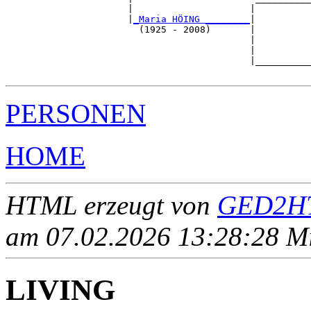
                      |                     |          
                      |
_Maria HÖING ________
|

                        (1925 - 2008)       |

                                            |          
                                            |          
                                            |__________
PERSONEN
HOME
HTML erzeugt von
GED2HT
am 07.02.2026 13:28:28 Mit
LIVING