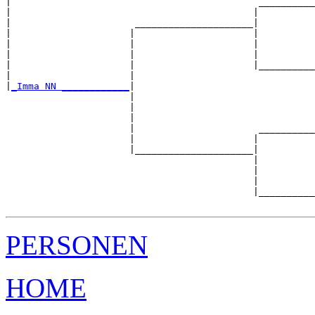
|                                            __________
|                                           |          
|                      _____________________|

|                     |                     |

|                     |                     |          
|                     |                     |          
|                     |                     |__________
|                     |                                
|
_Imma NN ____________
|

                      |

                      |                                
                      |                                
                      |                      __________
                      |                     |          
                      |_____________________|

                                            |

                                            |          
                                            |          
                                            |__________
PERSONEN
HOME