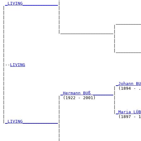
_LIVING______________
|

|                     |

|                     |                                
|                     |                                
|                     |                      __________
|                     |                     |          
|                     |_____________________|

|                                           |

|                                           |          
|                                           |          
|                                           |__________
|                                                      
|

|--
LIVING
|  

|                                                      
|                                                      
|                                            
_Johann BU
|                                           | (1894 - .
|                      
_Hermann BUß ________
|

|                     | (1922 - 2001)       |

|                     |                     |          
|                     |                     |          
|                     |                     |
_Maria LÜB
|                     |                       (1897 - 1
|
_LIVING______________
|

                      |

                      |                                
                      |                                
                      |                      __________