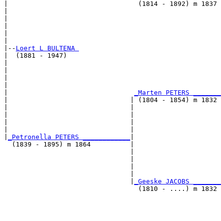
|                                 (1814 - 1892) m 1837 
|                                                      
|                                                      
|                                                      
|                                                      
|

|--
Loert L BULTENA 
|  (1881 - 1947)

|                                                      
|                                                      
|                                                      
|                                                      
|                                
_Marten PETERS _______
|                               | (1804 - 1854) m 1832 
|                               |                      
|                               |                      
|                               |                      
|                               |                      
|
_Petronella PETERS ____________
|

  (1839 - 1895) m 1864          |

                                |                      
                                |                      
                                |                      
                                |                      
                                |
_Geeske JACOBS _______
                                  (1810 - ....) m 1832 
                                                       
                                                       
                                                       