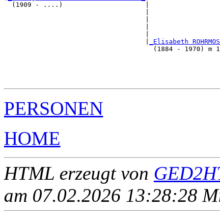
  (1909 - ....)                     |

                                    |                  
                                    |                  
                                    |                  
                                    |                  
                                    |
_Elisabeth ROHRMOS
                                      (1884 - 1970) m 1
                                                       
                                                       
                                                       
PERSONEN
HOME
HTML erzeugt von
GED2HT
am 07.02.2026 13:28:28 Mit