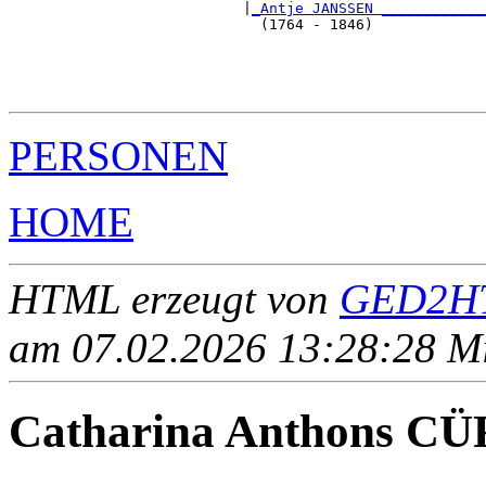
                           |
_Antje JANSSEN ____________
                             (1764 - 1846)             
                                                       
                                                       
                                                       
PERSONEN
HOME
HTML erzeugt von
GED2HT
am 07.02.2026 13:28:28 Mit
Catharina Anthons C