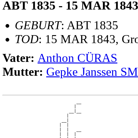
ABT 1835 - 15 MAR 184
GEBURT
: ABT 1835
TOD
: 15 MAR 1843, Gr
Vater:
Anthon CÜRAS
Mutter:
Gepke Janssen S
                              __

                             |  

                           __|__

                          |     

                        __|

                       |  |

                       |  |   __

                       |  |  |  
