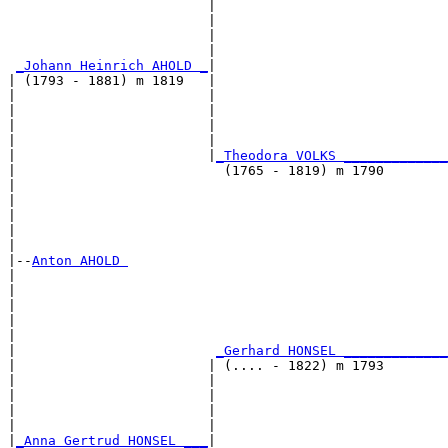
                         |                             
                         |                             
                         |                             
                         |                             
_Johann Heinrich AHOLD _
|

| (1793 - 1881) m 1819   |

|                        |                             
|                        |                             
|                        |                             
|                        |                             
|                        |
_Theodora VOLKS _____________
|                          (1765 - 1819) m 1790        
|                                                      
|                                                      
|                                                      
|                                                      
|

|--
Anton AHOLD 
|  

|                                                      
|                                                      
|                                                      
|                                                      
|                         
_Gerhard HONSEL _____________
|                        | (.... - 1822) m 1793        
|                        |                             
|                        |                             
|                        |                             
|                        |                             
|
_Anna Gertrud HONSEL ___
|
