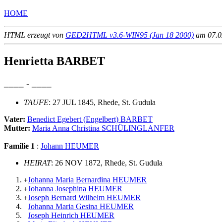
HOME
HTML erzeugt von
GED2HTML v3.6-WIN95 (Jan 18 2000)
am 07.02
Henrietta BARBET
____ - ____
TAUFE
: 27 JUL 1845, Rhede, St. Gudula
Vater:
Benedict Egebert (Engelbert) BARBET
Mutter:
Maria Anna Christina SCHÜLINGLANFER
Familie 1
:
Johann HEUMER
HEIRAT
: 26 NOV 1872, Rhede, St. Gudula
Johanna Maria Bernardina HEUMER
+
Johanna Josephina HEUMER
+
Joseph Bernard Wilhelm HEUMER
+
Johanna Maria Gesina HEUMER
Joseph Heinrich HEUMER