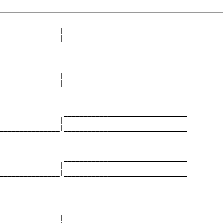
                _______________________________

               |                               

_______________|_______________________________

                                               

                _______________________________

               |                               

_______________|_______________________________

                                               

                _______________________________

               |                               

_______________|_______________________________

                                               

                _______________________________

               |                               

_______________|_______________________________

                                               

                _______________________________

               |                               
