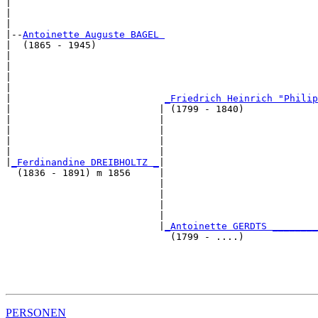
|                                                      
|                                                      
|

|--
Antoinette Auguste BAGEL 
|  (1865 - 1945)

|                                                      
|                                                      
|                                                      
|                                                      
|                           
_Friedrich Heinrich "Philip
|                          | (1799 - 1840)             
|                          |                           
|                          |                           
|                          |                           
|                          |                           
|
_Ferdinandine DREIBHOLTZ _
|

  (1836 - 1891) m 1856     |

                           |                           
                           |                           
                           |                           
                           |                           
                           |
_Antoinette GERDTS ________
                             (1799 - ....)             
                                                       
                                                       
                                                       
PERSONEN