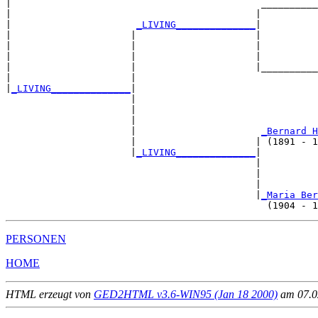
|                                            __________
|                                           |          
|                      
_LIVING______________
|

|                     |                     |

|                     |                     |          
|                     |                     |          
|                     |                     |__________
|                     |                                
|
_LIVING______________
|

                      |

                      |                                
                      |                                
                      |                      
_Bernard H
                      |                     | (1891 - 1
                      |
_LIVING______________
|

                                            |

                                            |          
                                            |          
                                            |
_Maria Ber
PERSONEN
HOME
HTML erzeugt von
GED2HTML v3.6-WIN95 (Jan 18 2000)
am 07.02