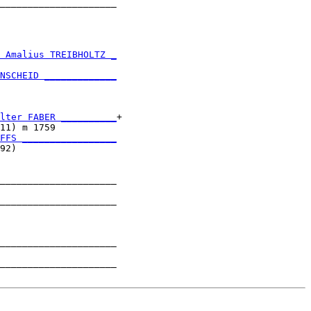
_____________________

                     

 Amalius TREIBHOLTZ _
                     

NSCHEID _____________
                     

lter FABER __________
+

11) m 1759           

FFS _________________
92)                  

_____________________

                     

_____________________

                     

_____________________

                     

_____________________
