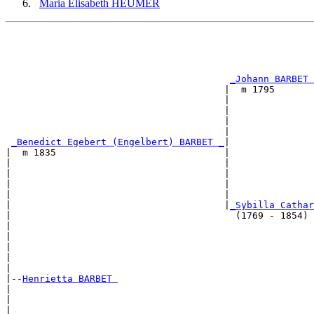
Maria Elisabeth HEUMER
                                                       
                                                       
                                                       
                                                       
_Johann BARBET 
                                       |  m 1795       
                                       |               
                                       |               
                                       |               
                                       |               
_Benedict Egebert (Engelbert) BARBET _
|

|  m 1835                              |

|                                      |               
|                                      |               
|                                      |               
|                                      |               
|                                      |
_Sybilla Cathar
|                                        (1769 - 1854) 
|                                                      
|                                                      
|                                                      
|                                                      
|

|--
Henrietta BARBET 
|  

|                                                      
|                                                      