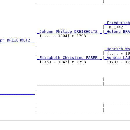
               |____________________________|___________
                                                        
                                             
_Friederich
                                            |  m 1742   
                
_Johann Philipp DREIBHOLTZ _
|
_Helena BRA
               | (.... - 1804) m 1798                   
p" DREIBHOLTZ _
|

               |

               |                             
_Henrich Wo
               |                            | (.... - 18
               |
_Elisabeth Christine FABER _
|
_Agneta LAU
                 (1769 - 1842) m 1798         (1733 - 17
                                             ___________
                                            |           
                ____________________________|___________
               |                                        
_______________
|

               |

               |                             ___________
               |                            |           
               |____________________________|___________