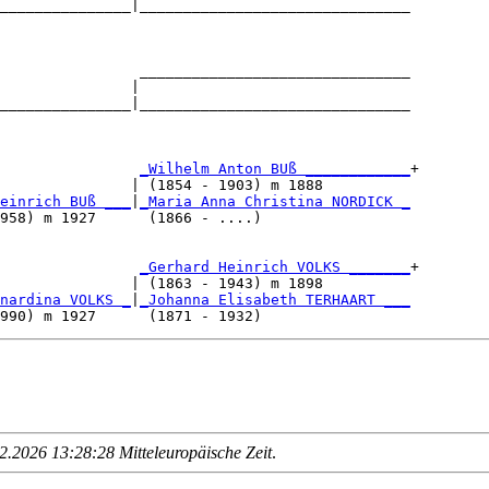
_______________|_______________________________

                                               

                _______________________________

               |                               

_______________|_______________________________

                                               

                
_Wilhelm Anton BUß ____________
+

               | (1854 - 1903) m 1888          

einrich BUß ___
|
_Maria Anna Christina NORDICK _
958) m 1927      (1866 - ....)                 

                
_Gerhard Heinrich VOLKS _______
+

               | (1863 - 1943) m 1898          

nardina VOLKS _
|
_Johanna Elisabeth TERHAART ___
.2026 13:28:28 Mitteleuropäische Zeit
.