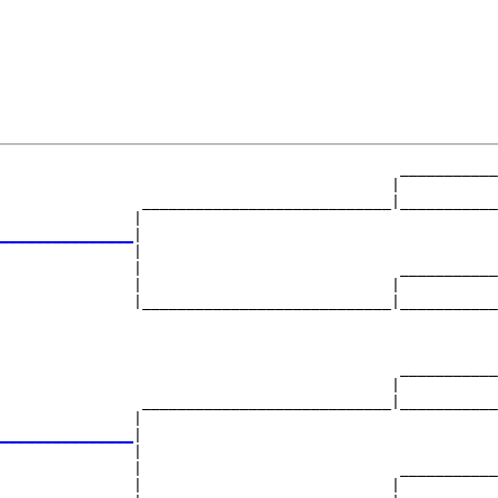
                                             ___________
                                            |           
                ____________________________|___________
               |                                        
_______________
|

               |

               |                             ___________
               |                            |           
               |____________________________|___________
                                                        
                                             ___________
                                            |           
                ____________________________|___________
               |                                        
_______________
|

               |

               |                             ___________
               |                            |           