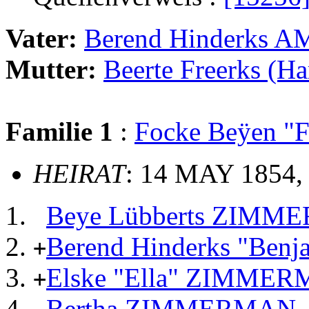
Vater:
Berend Hinderks
Mutter:
Beerte Freerks (
Familie 1
:
Focke Beÿen 
HEIRAT
: 14 MAY 1854,
Beye Lübberts ZIM
Berend Hinderks "Be
+
Elske "Ella" ZIMME
+
Bertha ZIMMERMAN