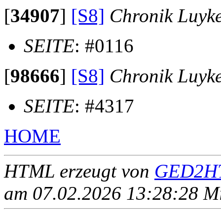
[
34907
]
[S8]
Chronik Luyk
SEITE
: #0116
[
98666
]
[S8]
Chronik Luyk
SEITE
: #4317
HOME
HTML erzeugt von
GED2HT
am 07.02.2026 13:28:28 Mit