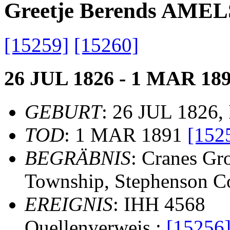
Greetje Berends AM
[15259]
[15260]
26 JUL 1826 - 1 MAR 18
GEBURT
: 26 JUL 1826,
TOD
: 1 MAR 1891
[152
BEGRÄBNIS
: Cranes Gr
Township, Stephenson Cou
EREIGNIS
: IHH 4568
Quellenverweis :
[15256