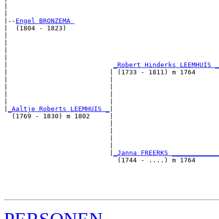
|                                                      
|

|--
Engel BRONZEMA 
|  (1804 - 1823)

|                                                      
|                                                      
|                                                      
|                                                      
|                           
_Robert Hinderks LEEMHUIS _
|                          | (1733 - 1811) m 1764      
|                          |                           
|                          |                           
|                          |                           
|                          |                           
|
_Aaltje Roberts LEEMHUIS _
|

  (1769 - 1830) m 1802     |

                           |                           
                           |                           
                           |                           
                           |                           
                           |
_Janna FREERKS ____________
                             (1744 - ....) m 1764      
                                                       
                                                       
                                                       