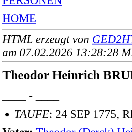
PERSONEN
HOME
HTML erzeugt von
GED2HT
am 07.02.2026 13:28:28 Mit
Theodor Heinrich BR
____ - ____
TAUFE
: 24 SEP 1775, R
Vater:
Theodor (Derck) H