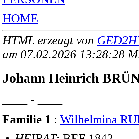
HOME
HTML erzeugt von
GED2HT
am 07.02.2026 13:28:28 Mit
Johann Heinrich BRÜ
____ - ____
Familie 1
:
Wilhelmina R
HEIRAT
: BEF 1842