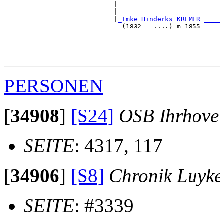
                            |                          
                            |                          
                            |
_Imke Hinderks KREMER ____
                              (1832 - ....) m 1855     
                                                       
                                                       
                                                       
PERSONEN
[
34908
]
[S24]
OSB Ihrhove
SEITE
: 4317, 117
[
34906
]
[S8]
Chronik Luyk
SEITE
: #3339