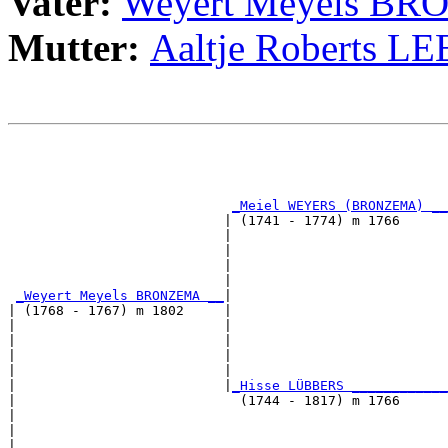
Vater:
Weyert Meyels B
Mutter:
Aaltje Roberts 
                                                       
                                                       
                                                       
_Meiel WEYERS (BRONZEMA) __
                           | (1741 - 1774) m 1766      
                           |                           
                           |                           
                           |                           
                           |                           
_Weyert Meyels BRONZEMA __
|

| (1768 - 1767) m 1802     |

|                          |                           
|                          |                           
|                          |                           
|                          |                           
|                          |
_Hisse LÜBBERS ____________
|                            (1744 - 1817) m 1766      
|                                                      
|                                                      
|                                                      