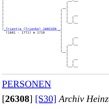
|                                |     

|                              __|

|                             |  |

|                             |  |   __

|                             |  |  |  

|                             |  |__|__

|                             |        

|
_Trientje (Trienke) JANSSEN _
|

  (1681 - 1771) m 1710        |

                              |      __

                              |     |  

                              |   __|__

                              |  |     

                              |__|

                                 |

                                 |   __

                                 |  |  

                                 |__|__

PERSONEN
[
26308
]
[S30]
Archiv Heinz