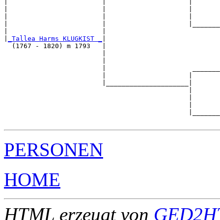
|                        |                     |

|                        |                     |       
|                        |                     |       
|                        |                     |_______
|                        |                             
|
_Tallea Harms KLUGKIST _
|

  (1767 - 1820) m 1793   |

                         |                             
                         |                             
                         |                      _______
                         |                     |       
                         |_____________________|

                                               |

                                               |       
                                               |       
                                               |_______
PERSONEN
HOME
HTML erzeugt von
GED2HT