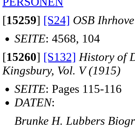
PERSONEN
[
15259
]
[S24]
OSB Ihrhove
SEITE
: 4568, 104
[
15260
]
[S132]
History of 
Kingsbury, Vol. V (1915)
SEITE
: Pages 115-116
DATEN
:
Brunke H. Lubbers Biog