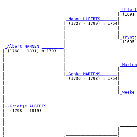
                                                       
_Ulfert
                                               | (1691 
_Nanne ULFERTS ______
|

                         | (1727 - 1799) m 1754|

                         |                     |       
                         |                     |       
                         |                     |
_Tryntj
                         |                       (1695 
_Albert NANNEN _________
|

| (1768 - 1831) m 1793   |

|                        |                             
|                        |                             
|                        |                      
_Marten
|                        |                     |       
|                        |
_Gepke MARTENS ______
|

|                          (1736 - 1798) m 1754|

|                                              |       
|                                              |       
|                                              |
_Weeke 
|                                                      
|

|--
Grietje ALBERTS 
|  (1798 - 1819)

|                                                      
|                                                      
|                                               _______
|                                              |       
|                         _____________________|
