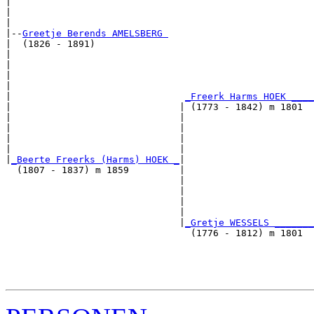
|                                                      
|                                                      
|

|--
Greetje Berends AMELSBERG 
|  (1826 - 1891)

|                                                      
|                                                      
|                                                      
|                                                      
|                               
_Freerk Harms HOEK ____
|                              | (1773 - 1842) m 1801  
|                              |                       
|                              |                       
|                              |                       
|                              |                       
|
_Beerte Freerks (Harms) HOEK _
|

  (1807 - 1837) m 1859         |

                               |                       
                               |                       
                               |                       
                               |                       
                               |
_Gretje WESSELS _______
                                 (1776 - 1812) m 1801  
                                                       
                                                       
                                                       