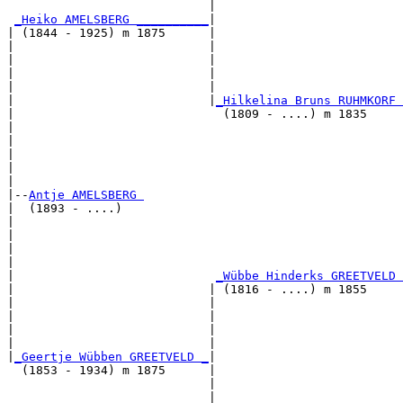
                            |                          
_Heiko AMELSBERG __________
|

| (1844 - 1925) m 1875      |

|                           |                          
|                           |                          
|                           |                          
|                           |                          
|                           |
_Hilkelina Bruns RUHMKORF 
|                             (1809 - ....) m 1835     
|                                                      
|                                                      
|                                                      
|                                                      
|

|--
Antje AMELSBERG 
|  (1893 - ....)

|                                                      
|                                                      
|                                                      
|                                                      
|                            
_Wübbe Hinderks GREETVELD 
|                           | (1816 - ....) m 1855     
|                           |                          
|                           |                          
|                           |                          
|                           |                          
|
_Geertje Wübben GREETVELD _
|

  (1853 - 1934) m 1875      |

                            |                          
                            |                          