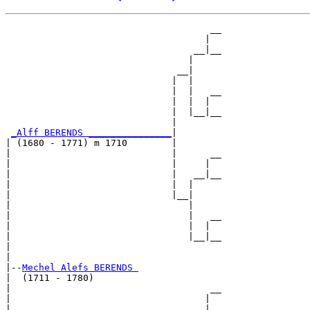
                                     __

                                    |  

                                  __|__

                                 |     

                               __|

                              |  |

                              |  |   __

                              |  |  |  

                              |  |__|__

                              |        

_Alff BERENDS _______________
|

| (1680 - 1771) m 1710        |

|                             |      __

|                             |     |  

|                             |   __|__

|                             |  |     

|                             |__|

|                                |

|                                |   __

|                                |  |  

|                                |__|__

|                                      

|

|--
Mechel Alefs BERENDS 
|  (1711 - 1780)

|                                    __

|                                   |  

|                                 __|__
