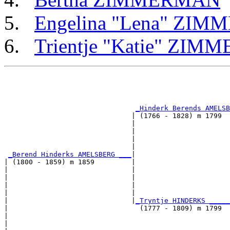
Engelina "Lena" ZI
Trientje "Katie" ZI
                                                       
                                                       
_Hinderk Berends AMELSB
                               | (1766 - 1828) m 1799  
                               |                       
                               |                       
                               |                       
                               |                       
_Berend Hinderks AMELSBERG ___
|

| (1800 - 1859) m 1859         |

|                              |                       
|                              |                       
|                              |                       
|                              |                       
|                              |
_Tryntje HINDERKS _____
|                                (1777 - 1809) m 1799  
|                                                      
|                                                      