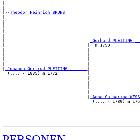
|                                                      
|

|--
Theodor Heinrich BRUNS 
|  

|                                                      
|                                                      
|                                                      
|                                                      
|                                  
_Gerhard PLEITING __
|                                 |  m 1750            
|                                 |                    
|                                 |                    
|                                 |                    
|                                 |                    
|
_Johanna Gertrud PLEITING _______
|

  (.... - 1835) m 1772            |

                                  |                    
                                  |                    
                                  |                    
                                  |                    
                                  |
_Anna Catharina WESS
                                    (.... - 1789) m 175
                                                       
                                                       
                                                       
PERSONEN