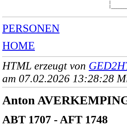
                                               |       
                                               |_______
PERSONEN
HOME
HTML erzeugt von
GED2HT
am 07.02.2026 13:28:28 Mit
Anton AVERKEMPING (
ABT 1707 - AFT 1748