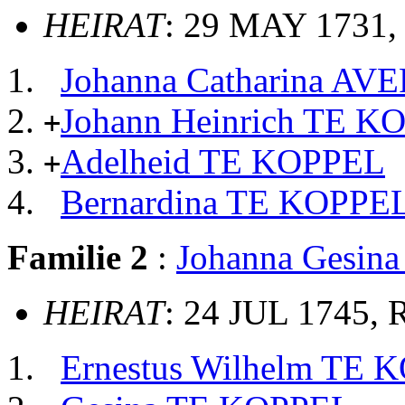
HEIRAT
: 29 MAY 1731, 
Johanna Catharina A
Johann Heinrich TE K
+
Adelheid TE KOPPEL
+
Bernardina TE KOPPE
Familie 2
:
Johanna Gesi
HEIRAT
: 24 JUL 1745, 
Ernestus Wilhelm TE 