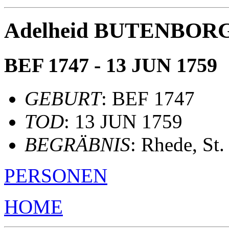
Adelheid BUTENBOR
BEF 1747 - 13 JUN 1759
GEBURT
: BEF 1747
TOD
: 13 JUN 1759
BEGRÄBNIS
: Rhede, St
PERSONEN
HOME