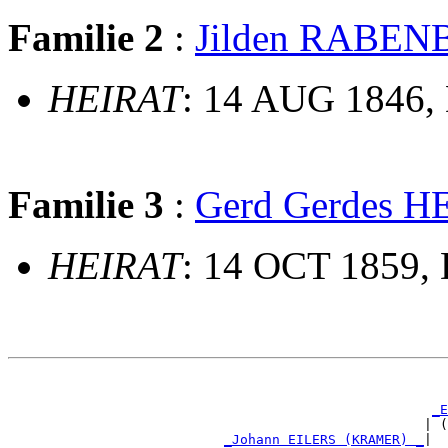
Familie 2
:
Jilden RABE
HEIRAT
: 14 AUG 1846,
Familie 3
:
Gerd Gerdes
HEIRAT
: 14 OCT 1859,
                                                       
_E
                                                    | (
_Johann EILERS (KRAMER) _
|
