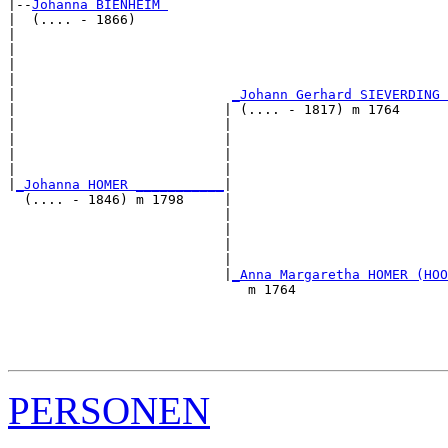
|--
Johanna BIENHEIM 
|  (.... - 1866)

|                                                      
|                                                      
|                                                      
|                                                      
|                           
_Johann Gerhard SIEVERDING 
|                          | (.... - 1817) m 1764      
|                          |                           
|                          |                           
|                          |                           
|                          |                           
|
_Johanna HOMER ___________
|

  (.... - 1846) m 1798     |

                           |                           
                           |                           
                           |                           
                           |                           
                           |
_Anna Margaretha HOMER (HOO
                              m 1764                   
                                                       
                                                       
                                                       
PERSONEN