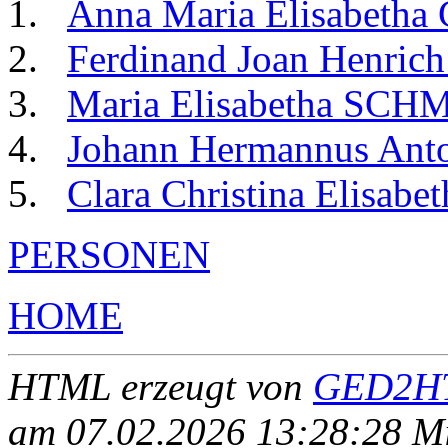
Anna Maria Elisabeth
Ferdinand Joan Henr
Maria Elisabetha SC
Johann Hermannus An
Clara Christina Elisa
PERSONEN
HOME
HTML erzeugt von
GED2HT
am 07.02.2026 13:28:28 Mit