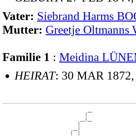
Vater:
Siebrand Harms B
Mutter:
Greetje Oltmann
Familie 1
:
Meidina LÜN
HEIRAT
: 30 MAR 1872
                                   __

                                  |  

                                __|__

                               |     

                             __|

                            |  |
