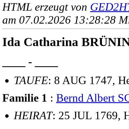
HTML erzeugt von
GED2HT
am 07.02.2026 13:28:28 Mit
Ida Catharina BRÜN
____ - ____
TAUFE
: 8 AUG 1747, He
Familie 1
:
Bernd Albert
HEIRAT
: 25 JUL 1769, H