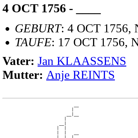
4 OCT 1756 - ____
GEBURT
: 4 OCT 1756, 
TAUFE
: 17 OCT 1756, 
Vater:
Jan KLAASSENS
Mutter:
Anje REINTS
                             __

                            |  

                          __|__

                         |     

                       __|

                      |  |

                      |  |   __

                      |  |  |  
