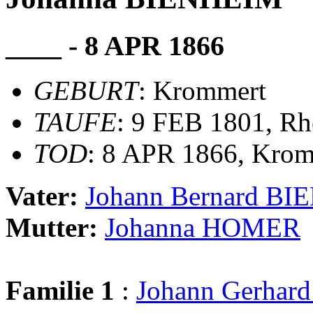
____ - 8 APR 1866
GEBURT
: Krommert
TAUFE
: 9 FEB 1801, Rh
TOD
: 8 APR 1866, Kro
Vater:
Johann Bernard B
Mutter:
Johanna HOMER
Familie 1
:
Johann Gerha