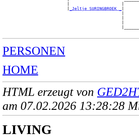
                          |                     |      
                          |
_Jeltje SURINGBROEK _
|

                                                |

                                                |      
                                                |      
                                                |______
PERSONEN
HOME
HTML erzeugt von
GED2HT
am 07.02.2026 13:28:28 Mit
LIVING