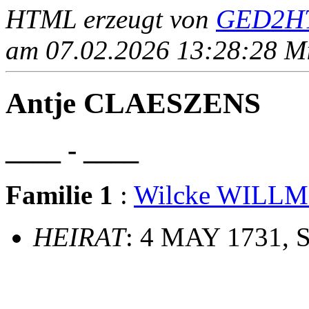
HTML erzeugt von
GED2HT
am 07.02.2026 13:28:28 Mit
Antje CLAESZENS
____ - ____
Familie 1
:
Wilcke WILLM
HEIRAT
: 4 MAY 1731, S