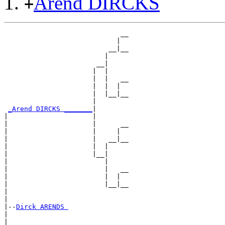
Arend DIRCKS
+
                             __

                            |  

                          __|__

                         |     

                       __|

                      |  |

                      |  |   __

                      |  |  |  

                      |  |__|__

                      |        

_Arend DIRCKS _______
|

|                     |

|                     |      __

|                     |     |  

|                     |   __|__

|                     |  |     

|                     |__|

|                        |

|                        |   __

|                        |  |  

|                        |__|__

|                              

|

|--
Dirck ARENDS 
|  

|                            __
