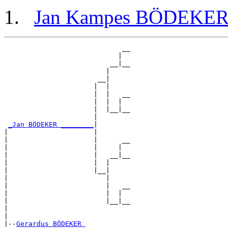
Jan Kampes BÖDEKE
                             __

                            |  

                          __|__

                         |     

                       __|

                      |  |

                      |  |   __

                      |  |  |  

                      |  |__|__

                      |        

_Jan BÖDEKER ________
|

|                     |

|                     |      __

|                     |     |  

|                     |   __|__

|                     |  |     

|                     |__|

|                        |

|                        |   __

|                        |  |  

|                        |__|__

|                              

|

|--
Gerardus BÖDEKER 