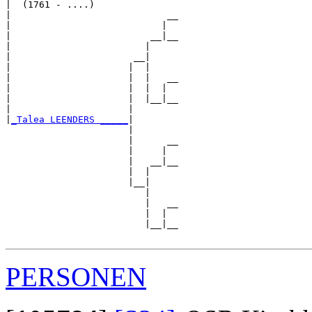
|  (1761 - ....)

|                            __

|                           |  

|                         __|__

|                        |     

|                      __|

|                     |  |

|                     |  |   __

|                     |  |  |  

|                     |  |__|__

|                     |        

|
_Talea LEENDERS _____
|

                      |

                      |      __

                      |     |  

                      |   __|__

                      |  |     

                      |__|

                         |

                         |   __

                         |  |  

                         |__|__

PERSONEN