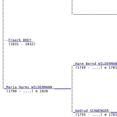
|                                |                     
|                                |                     
|                                |                     
|                                |_____________________
|                                                      
|                                                      
|                                                      
|                                                      
|                                                      
|

|--
Freerk BREY 
|  (1831 - 1832)

|                                                      
|                                                      
|                                                      
|                                                      
|                                 
_Harm Bernd WILDERMAN
|                                | (1749 - ....) m 1781
|                                |                     
|                                |                     
|                                |                     
|                                |                     
|
_Maria Harms WILDERMANN ________
|

  (1790 - ....) m 1826           |

                                 |                     
                                 |                     
                                 |                     
                                 |                     
                                 |
_Gedrud SCHWENGER ___
                                   (1755 - ....) m 1781