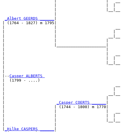
                      |                     |   __

                      |                     |  |  

                      |                     |__|__

                      |                           

_Albert GEERDS ______
|

| (1764 - 1827) m 1795|

|                     |                         __

|                     |                        |  

|                     |                      __|__

|                     |                     |     

|                     |_____________________|

|                                           |

|                                           |   __

|                                           |  |  

|                                           |__|__

|                                                 

|

|--
Casper ALBERTS 
|  (1799 - ....)

|                                               __

|                                              |  

|                                            __|__

|                                           |     

|                      
_Casper COERTS ______
|

|                     | (1744 - 1800) m 1770|

|                     |                     |   __

|                     |                     |  |  

|                     |                     |__|__

|                     |                           

|
_Hilke CASPERS ______
|
