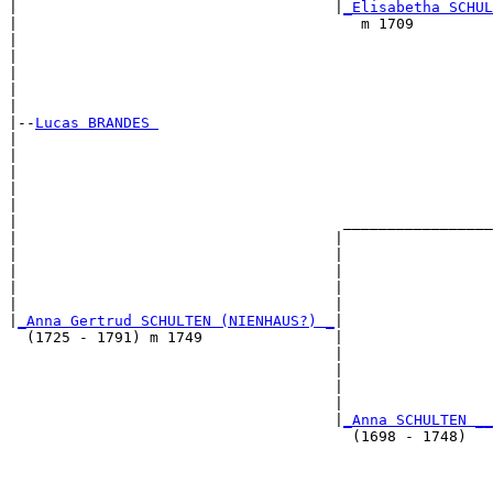
|                                    |
_Elisabetha SCHUL
|                                       m 1709         
|                                                      
|                                                      
|                                                      
|                                                      
|

|--
Lucas BRANDES 
|  

|                                                      
|                                                      
|                                                      
|                                                      
|                                     _________________
|                                    |                 
|                                    |                 
|                                    |                 
|                                    |                 
|                                    |                 
|
_Anna Gertrud SCHULTEN (NIENHAUS?) _
|

  (1725 - 1791) m 1749               |

                                     |                 
                                     |                 
                                     |                 
                                     |                 
                                     |
_Anna SCHULTEN __
                                       (1698 - 1748)   
                                                       
                                                       
                                                       