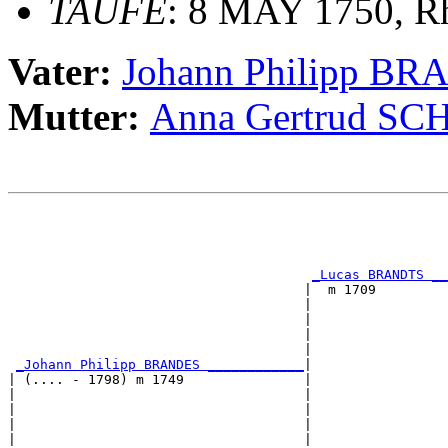
TAUFE
: 8 MAY 1750, Rh
Vater:
Johann Philipp B
Mutter:
Anna Gertrud S
                                                       
                                                       
                                                       
_Lucas BRANDTS __
                                     |  m 1709         
                                     |                 
                                     |                 
                                     |                 
                                     |                 
_Johann Philipp BRANDES ____________
|

| (.... - 1798) m 1749               |

|                                    |                 
|                                    |                 
|                                    |                 
|                                    |                 