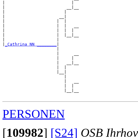
|                           |  

|                         __|__

|                        |     

|                      __|

|                     |  |

|                     |  |   __

|                     |  |  |  

|                     |  |__|__

|                     |        

|
_Cathrina NN ________
|

                      |

                      |      __

                      |     |  

                      |   __|__

                      |  |     

                      |__|

                         |

                         |   __

                         |  |  

                         |__|__

PERSONEN
[
109982
]
[S24]
OSB Ihrhov