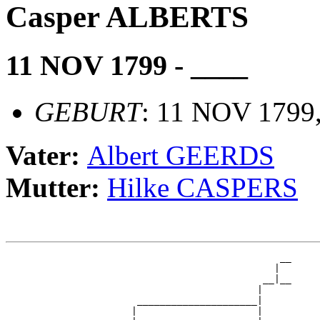
Casper ALBERTS
11 NOV 1799 - ____
GEBURT
: 11 NOV 1799,
Vater:
Albert GEERDS
Mutter:
Hilke CASPERS
                                                __

                                               |  

                                             __|__

                                            |     

                       _____________________|

                      |                     |
