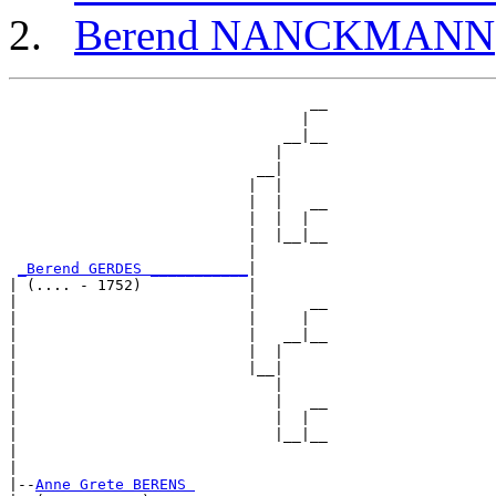
Berend NANCKMANN
                                  __

                                 |  

                               __|__

                              |     

                            __|

                           |  |

                           |  |   __

                           |  |  |  

                           |  |__|__

                           |        

_Berend GERDES ___________
|

| (.... - 1752)            |

|                          |      __

|                          |     |  

|                          |   __|__

|                          |  |     

|                          |__|

|                             |

|                             |   __

|                             |  |  

|                             |__|__

|                                   

|

|--
Anne Grete BERENS 