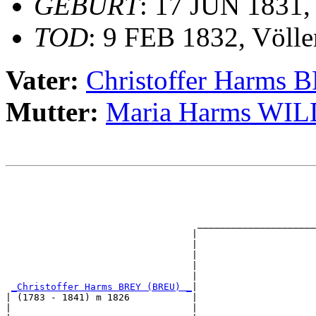
GEBURT
: 17 JUN 1831,
TOD
: 9 FEB 1832, Völle
Vater:
Christoffer Harms
Mutter:
Maria Harms W
                                                       
                                                       
                                                       
                                                       
                                  _____________________
                                 |                     
                                 |                     
                                 |                     
                                 |                     
                                 |                     
_Christoffer Harms BREY (BREU) _
|

| (1783 - 1841) m 1826           |

|                                |                     