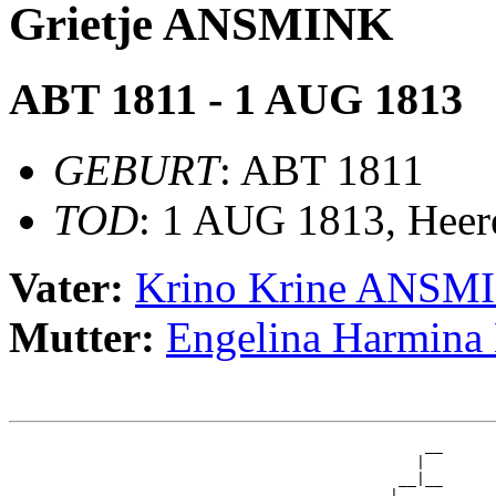
Grietje ANSMINK
ABT 1811 - 1 AUG 1813
GEBURT
: ABT 1811
TOD
: 1 AUG 1813, Heer
Vater:
Krino Krine ANSM
Mutter:
Engelina Harmi
                                               __

                                              |  

                                            __|__

                                           |     
