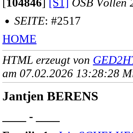
[
104846
]
[S1]
OSB Völlen 
SEITE
: #2517
HOME
HTML erzeugt von
GED2HT
am 07.02.2026 13:28:28 Mit
Jantjen BERENS
____ - ____