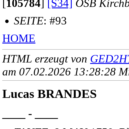
[
105784
]
[S34]
OSB Kirch
SEITE
: #93
HOME
HTML erzeugt von
GED2HT
am 07.02.2026 13:28:28 Mit
Lucas BRANDES
____ - ____