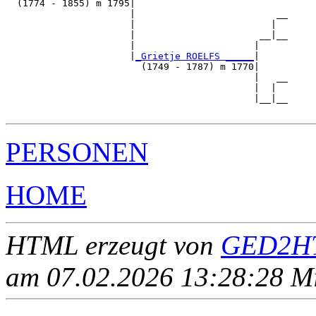
  (1774 - 1855) m 1795|

                      |                         __

                      |                        |  

                      |                      __|__

                      |                     |     

                      |
_Grietje ROELFS _____
|

                        (1749 - 1787) m 1770|

                                            |   __

                                            |  |  

                                            |__|__

PERSONEN
HOME
HTML erzeugt von
GED2HT
am 07.02.2026 13:28:28 Mit