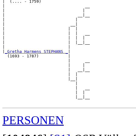
|  (.... - 1759)

|                                 __

|                                |  

|                              __|__

|                             |     

|                           __|

|                          |  |

|                          |  |   __

|                          |  |  |  

|                          |  |__|__

|                          |        

|
_Gretha Harmens STEPHANS _
|

  (1693 - 1787)            |

                           |      __

                           |     |  

                           |   __|__

                           |  |     

                           |__|

                              |

                              |   __

                              |  |  

                              |__|__

PERSONEN