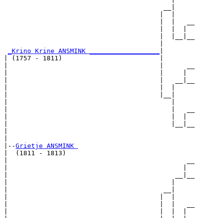
                                         __|

                                        |  |

                                        |  |   __

                                        |  |  |  

                                        |  |__|__

                                        |        

_Krino Krine ANSMINK __________________
|

| (1757 - 1811)                         |

|                                       |      __

|                                       |     |  

|                                       |   __|__

|                                       |  |     

|                                       |__|

|                                          |

|                                          |   __

|                                          |  |  

|                                          |__|__

|                                                

|

|--
Grietje ANSMINK 
|  (1811 - 1813)

|                                              __

|                                             |  

|                                           __|__

|                                          |     

|                                        __|

|                                       |  |

|                                       |  |   __

|                                       |  |  |  
