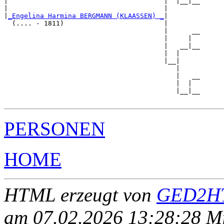
|                                       |  |__|__

|                                       |        

|
_Engelina Harmina BERGMANN (KLAASSEN) _
|

  (.... - 1811)                         |

                                        |      __

                                        |     |  

                                        |   __|__

                                        |  |     

                                        |__|

                                           |

                                           |   __

                                           |  |  

                                           |__|__

PERSONEN
HOME
HTML erzeugt von
GED2HT
am 07.02.2026 13:28:28 Mit