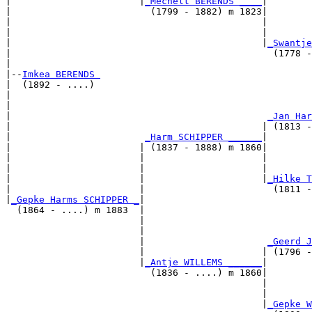
|                       |
_Mechelt BERENDS ____
|

|                         (1799 - 1882) m 1823|

|                                             |        
|                                             |        
|                                             |
_Swantje
|                                               (1778 -
|

|--
Imkea BERENDS 
|  (1892 - ....)

|                                                      
|                                                      
|                                              
_Jan Har
|                                             | (1813 -
|                        
_Harm SCHIPPER ______
|

|                       | (1837 - 1888) m 1860|

|                       |                     |        
|                       |                     |        
|                       |                     |
_Hilke T
|                       |                       (1811 -
|
_Gepke Harms SCHIPPER _
|

  (1864 - ....) m 1883  |

                        |                              
                        |                              
                        |                      
_Geerd J
                        |                     | (1796 -
                        |
_Antje WILLEMS ______
|

                          (1836 - ....) m 1860|

                                              |        
                                              |        
                                              |
_Gepke W