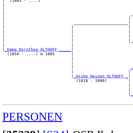
|  (1883 - ....)

|                                                      
|                                                      
|                                                     _
|                                                    | 
|                             _______________________|

|                            |                       |

|                            |                       | 
|                            |                       | 
|                            |                       |_
|                            |                         
|
_Emma Dorothea OLTHOFF _____
|

  (1854 - ....) m 1885       |

                             |                        
                             |                         
                             |                        
_
                             |                       | 
                             |
_Hiske Heinen OLTHOFF _
|

                               (1818 - 1890)         |

                                                     |
                                                     | 
                                                     |
_
PERSONEN