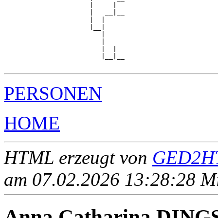
                      |     |  

                      |   __|__

                      |  |     

                      |__|

                         |

                         |   __

                         |  |  

                         |__|__

PERSONEN
HOME
HTML erzeugt von
GED2HT
am 07.02.2026 13:28:28 Mit
Anna Catharina DING