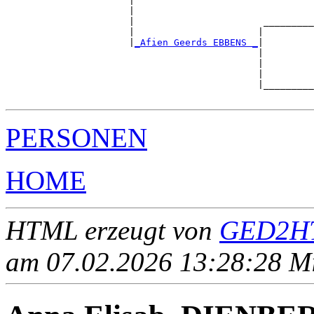
                      |                                
                      |                                
                      |                       _________
                      |                      |         
                      |
_Afien Geerds EBBENS _
|

                                             |

                                             |         
                                             |         
                                             |_________
PERSONEN
HOME
HTML erzeugt von
GED2HT
am 07.02.2026 13:28:28 Mit