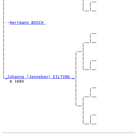
|                                |  |  

|                                |__|__

|                                      

|

|--
Herrmann BUSCH 
|  

|                                    __

|                                   |  

|                                 __|__

|                                |     

|                              __|

|                             |  |

|                             |  |   __

|                             |  |  |  

|                             |  |__|__

|                             |        

|
_Johanna (Jenneken) EILTING _
|

   m 1685                     |

                              |      __

                              |     |  

                              |   __|__

                              |  |     

                              |__|

                                 |

                                 |   __

                                 |  |  

                                 |__|__
