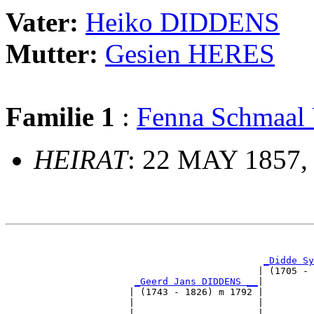
Vater:
Heiko DIDDENS
Mutter:
Gesien HERES
Familie 1
:
Fenna Schmaa
HEIRAT
: 22 MAY 1857,
                                                       
_Didde Sy
                                             | (1705 - 
_Geerd Jans DIDDENS __
|

                      | (1743 - 1826) m 1792 |

                      |                      |         
                      |                      |         