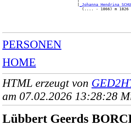
                                |                      
                                |
_Johanna Hendrina SCHU
                                  (.... - 1866) m 1826 
                                                       
                                                       
                                                       
PERSONEN
HOME
HTML erzeugt von
GED2HT
am 07.02.2026 13:28:28 Mit
Lübbert Geerds BOR