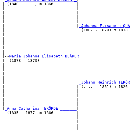
| (1840 - ....) m 1866          |

|                               |                      
|                               |                      
|                               |                      
|                               |                      
|                               |
_Johanna Elisabeth QUA
|                                 (1807 - 1879) m 1838 
|                                                      
|                                                      
|                                                      
|                                                      
|

|--
Maria Johanna Elisabeth BLÄKER 
|  (1873 - 1873)

|                                                      
|                                                      
|                                                      
|                                                      
|                                
_Johann Heinrich TERÖR
|                               | (.... - 1851) m 1826 
|                               |                      
|                               |                      
|                               |                      
|                               |                      
|
_Anna Catharina TERÖRDE _______
|

  (1835 - 1877) m 1866          |

                                |                      
                                |                      
                                |                      