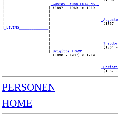
|                      
_Gustav Bruno LÜTJENS _
|

|                     | (1897 - 1969) m 1919  |

|                     |                       |        
|                     |                       |        
|                     |                       |
_Auguste
|                     |                         (1867 -
|
_LIVING______________
|

                      |

                      |                                
                      |                                
                      |                        
_Theodor
                      |                       | (1864 -
                      |
_Brigitte TRAMM _______
|

                        (1890 - 1937) m 1919  |

                                              |        
                                              |        
                                              |
_Christi
PERSONEN
HOME