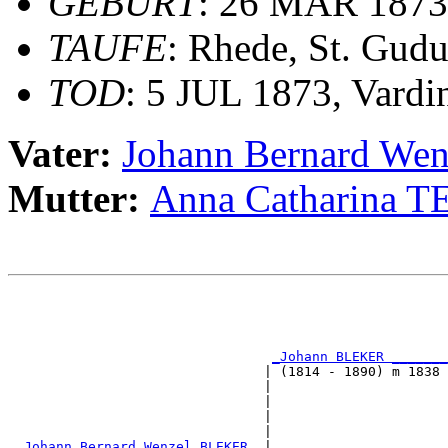
GEBURT
: 26 MAR 1873,
TAUFE
: Rhede, St. Gudu
TOD
: 5 JUL 1873, Vardi
Vater:
Johann Bernard We
Mutter:
Anna Catharina 
                                                       
                                                       
                                                       
_Johann BLEKER _______
                                | (1814 - 1890) m 1838 
                                |                      
                                |                      
                                |                      
                                |                      
_Johann Bernard Wenzel BLEKER _
|
