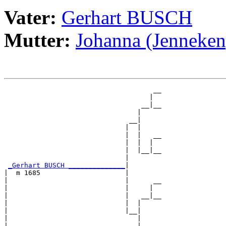
Vater:
Gerhart BUSCH
Mutter:
Johanna (Jenneke
                                     __

                                    |  

                                  __|__

                                 |     

                               __|

                              |  |

                              |  |   __

                              |  |  |  

                              |  |__|__

                              |        

_Gerhart BUSCH ______________
|

|  m 1685                     |

|                             |      __

|                             |     |  

|                             |   __|__

|                             |  |     

|                             |__|

|                                |

|                                |   __
