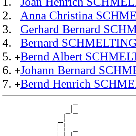
Joan Henrich SCHME
Anna Christina SCHM
Gerhard Bernard SC
Bernard SCHMELTIN
Bernd Albert SCHME
+
Johann Bernard SCH
+
Bernd Henrich SCHM
+
                             __

                            |  

                          __|__

                         |     

                       __|

                      |  |

                      |  |   __

                      |  |  |  
