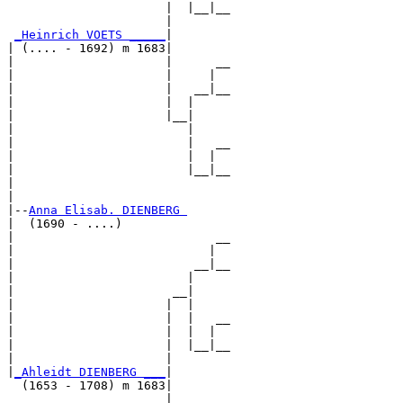
                      |  |__|__

                      |        

_Heinrich VOETS _____
|

| (.... - 1692) m 1683|

|                     |      __

|                     |     |  

|                     |   __|__

|                     |  |     

|                     |__|

|                        |

|                        |   __

|                        |  |  

|                        |__|__

|                              

|

|--
Anna Elisab. DIENBERG 
|  (1690 - ....)

|                            __

|                           |  

|                         __|__

|                        |     

|                      __|

|                     |  |

|                     |  |   __

|                     |  |  |  

|                     |  |__|__

|                     |        

|
_Ahleidt DIENBERG ___
|

  (1653 - 1708) m 1683|

                      |      __
