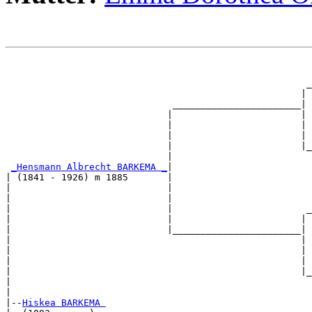
                                                       
                                                       
                                                      _
                                                     | 
                              _______________________|

                             |                       |

                             |                       | 
                             |                       | 
                             |                       |_
                             |                         
_Hensmann Albrecht BARKEMA _
|

| (1841 - 1926) m 1885       |

|                            |                         
|                            |                         
|                            |                        _
|                            |                       | 
|                            |_______________________|

|                                                    |

|                                                    | 
|                                                    | 
|                                                    |_
|                                                      
|

|--
Hiskea BARKEMA 