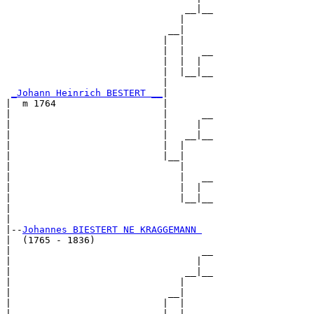
                                __|__

                               |     

                             __|

                            |  |

                            |  |   __

                            |  |  |  

                            |  |__|__

                            |        

_Johann Heinrich BESTERT __
|

|  m 1764                   |

|                           |      __

|                           |     |  

|                           |   __|__

|                           |  |     

|                           |__|

|                              |

|                              |   __

|                              |  |  

|                              |__|__

|                                    

|

|--
Johannes BIESTERT NE KRAGGEMANN 
|  (1765 - 1836)

|                                  __

|                                 |  

|                               __|__

|                              |     

|                            __|

|                           |  |

|                           |  |   __
