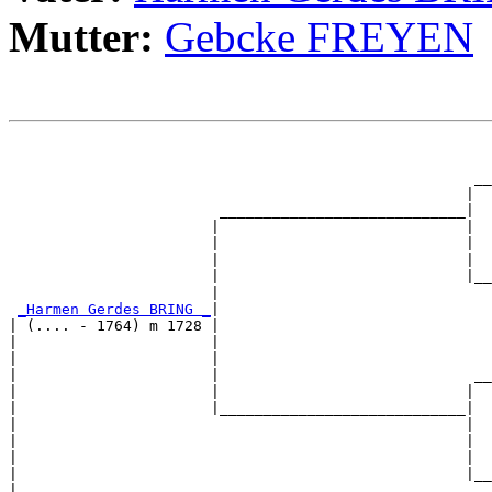
Mutter:
Gebcke FREYEN
                                                       
                                                       
                                                     __
                                                    |  
                        ____________________________|

                       |                            |

                       |                            |  
                       |                            |  
                       |                            |__
                       |                               
_Harmen Gerdes BRING _
|

| (.... - 1764) m 1728 |

|                      |                               
|                      |                               
|                      |                             __
|                      |                            |  
|                      |____________________________|

|                                                   |

|                                                   |  
|                                                   |  
|                                                   |__
|                                                      