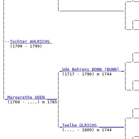
|                     |                          |     

|                     |__________________________|

|                                                |

|                                                |   __

|                                                |  |  

|                                                |__|__

|                                                      

|

|--
Tochter AHLRICHS 
|  (1799 - 1799)

|                                                    __

|                                                   |  

|                                                 __|__

|                                                |     

|                      
_Ude Behrens BONN (BUNN) _
|

|                     | (1717 - 1796) m 1744     |

|                     |                          |   __

|                     |                          |  |  

|                     |                          |__|__

|                     |                                

|
_Margarethe UDEN ____
|

  (1760 - ....) m 1785|

                      |                              __

                      |                             |  

                      |                           __|__

                      |                          |     

                      |
_Teelke ÜLRICHS __________
|

                        (.... - 1809) m 1744     |

                                                 |   __
