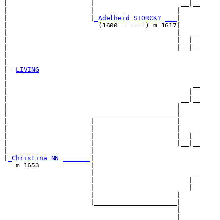
|                     |                      __|__

|                     |                     |     

|                     |
_Adelheid STORCK? ___
|

|                       (1600 - ....) m 1617|

|                                           |   __

|                                           |  |  

|                                           |__|__

|                                                 

|

|--
LIVING
|  

|                                               __

|                                              |  

|                                            __|__

|                                           |     

|                      _____________________|

|                     |                     |

|                     |                     |   __

|                     |                     |  |  

|                     |                     |__|__

|                     |                           

|
_Christina NN _______
|

   m 1653             |

                      |                         __

                      |                        |  

                      |                      __|__

                      |                     |     

                      |_____________________|

                                            |

                                            |   __
