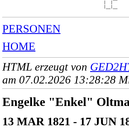
                                            |  |  

                                            |__|__

PERSONEN
HOME
HTML erzeugt von
GED2HT
am 07.02.2026 13:28:28 Mit
Engelke "Enkel" Ol
13 MAR 1821 - 17 JUN 1