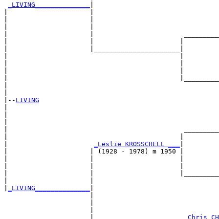
_LIVING______________
|

|                     |

|                     |                                
|                     |                                
|                     |                       _________
|                     |                      |         
|                     |______________________|

|                                            |

|                                            |         
|                                            |         
|                                            |_________
|                                                      
|

|--
LIVING
|  

|                                                      
|                                                      
|                                             _________
|                                            |         
|                      
_Leslie KROSSCHELL ___
|

|                     | (1928 - 1978) m 1950 |

|                     |                      |         
|                     |                      |         
|                     |                      |_________
|                     |                                
|
_LIVING______________
|

                      |

                      |                                
                      |                                
                      |                       
_Chris CH