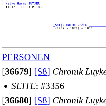
|
_Hilke Harms BUTJER _____
|

  (1812 - 1885) m 1839    |

                          |                            
                          |                            
                          |                            
                          |                            
                          |
_Antje Harms GRÄFE _________
                            (1787 - 1871) m 1811       
                                                       
                                                       
                                                       
PERSONEN
[
36679
]
[S8]
Chronik Luyk
SEITE
: #3356
[
36680
]
[S8]
Chronik Luyk