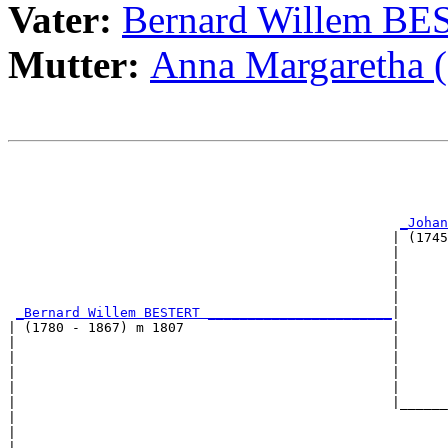
Vater:
Bernard Willem B
Mutter:
Anna Margaretha 
                                                       
                                                       
                                                       
                                                       
_Johan
                                                | (1745
                                                |      
                                                |      
                                                |      
                                                |      
_Bernard Willem BESTERT _______________________
|

| (1780 - 1867) m 1807                          |

|                                               |      
|                                               |      
|                                               |      
|                                               |      
|                                               |______
|                                                      
|                                                      
|                                                      