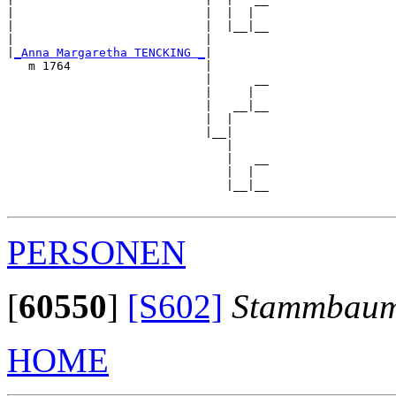
|                           |  |  |  

|                           |  |__|__

|                           |        

|
_Anna Margaretha TENCKING _
|

   m 1764                   |

                            |      __

                            |     |  

                            |   __|__

                            |  |     

                            |__|

                               |

                               |   __

                               |  |  

                               |__|__

PERSONEN
[
60550
]
[S602]
Stammbaum
HOME