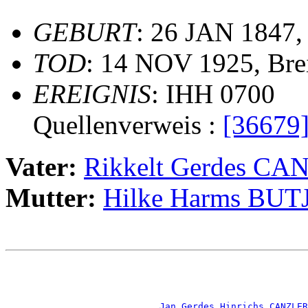
GEBURT
: 26 JAN 1847,
TOD
: 14 NOV 1925, Bre
EREIGNIS
: IHH 0700
Quellenverweis :
[36679
Vater:
Rikkelt Gerdes C
Mutter:
Hilke Harms BUT
                                                       
                                                       
                                                       
_Jan Gerdes Hinrichs CANZLER