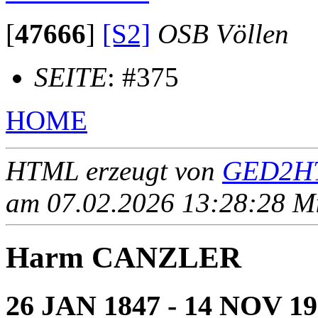
[
47666
]
[S2]
OSB Völlen
SEITE
: #375
HOME
HTML erzeugt von
GED2HT
am 07.02.2026 13:28:28 Mit
Harm CANZLER
26 JAN 1847 - 14 NOV 1