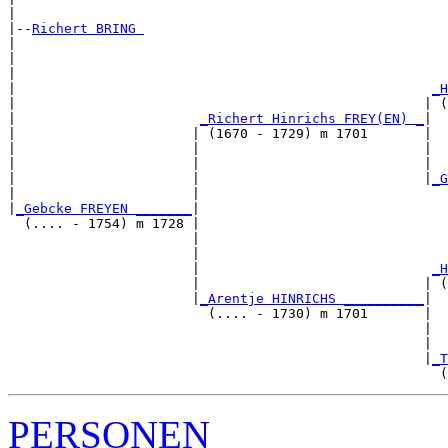
|

|--
Richert BRING 
|  

|                                                      
|                                                      
|                                                    
_H
|                                                   | (
|                       
_Richert Hinrichs FREY(EN) _
|

|                      | (1670 - 1729) m 1701       |

|                      |                            |  
|                      |                            |  
|                      |                            |
_G
|                      |                               
|
_Gebcke FREYEN _______
|

  (.... - 1754) m 1728 |

                       |                               
                       |                               
                       |                             
_H
                       |                            | (
                       |
_Arentje HINRICHS __________
|

                         (.... - 1730) m 1701       |

                                                    |  
                                                    |  
                                                    |
_T
PERSONEN