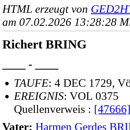
HTML erzeugt von
GED2HT
am 07.02.2026 13:28:28 Mit
Richert BRING
____ - ____
TAUFE
: 4 DEC 1729, Vö
EREIGNIS
: VOL 0375
Quellenverweis :
[47666
Vater:
Harmen Gerdes BR