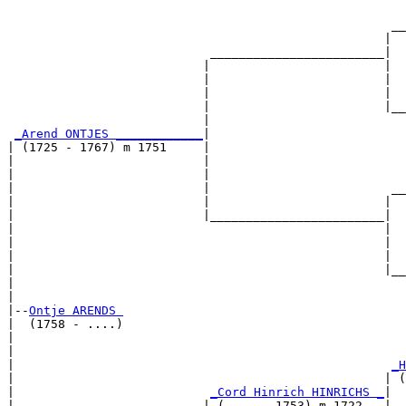
                                                       
                                                     __
                                                    |  
                            ________________________|

                           |                        |

                           |                        |  
                           |                        |  
                           |                        |__
                           |                           
_Arend ONTJES ____________
|

| (1725 - 1767) m 1751     |

|                          |                           
|                          |                           
|                          |                         __
|                          |                        |  
|                          |________________________|

|                                                   |

|                                                   |  
|                                                   |  
|                                                   |__
|                                                      
|

|--
Ontje ARENDS 
|  (1758 - ....)

|                                                      
|                                                      
|                                                    
_H
|                                                   | (
|                           
_Cord Hinrich HINRICHS _
|

|                          | (.... - 1753) m 1722   |
