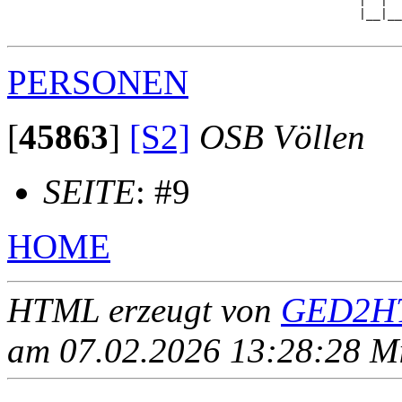
                                                 |  |  

                                                 |__|__

PERSONEN
[
45863
]
[S2]
OSB Völlen
SEITE
: #9
HOME
HTML erzeugt von
GED2HT
am 07.02.2026 13:28:28 Mit