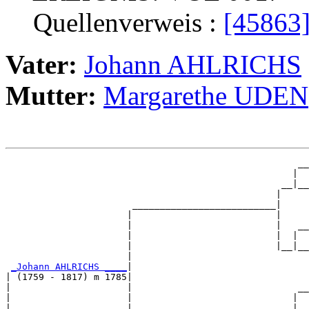
Quellenverweis :
[45863
Vater:
Johann AHLRICHS
Mutter:
Margarethe UDEN
                                                     __

                                                    |  

                                                  __|__

                                                 |     

                       __________________________|

                      |                          |

                      |                          |   __

                      |                          |  |  

                      |                          |__|__

                      |                                

_Johann AHLRICHS ____
|

| (1759 - 1817) m 1785|

|                     |                              __

|                     |                             |  

|                     |                           __|__
