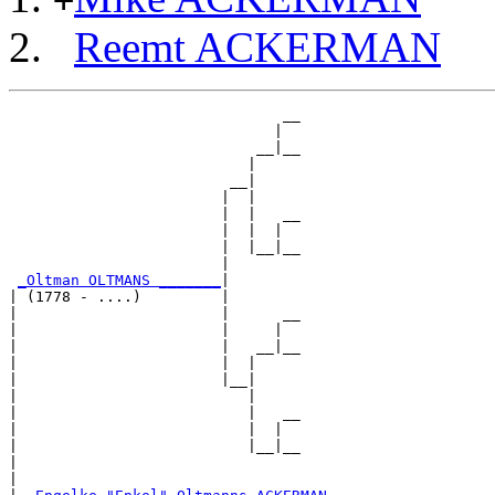
+
Reemt ACKERMAN
                               __

                              |  

                            __|__

                           |     

                         __|

                        |  |

                        |  |   __

                        |  |  |  

                        |  |__|__

                        |        

_Oltman OLTMANS _______
|

| (1778 - ....)         |

|                       |      __

|                       |     |  

|                       |   __|__

|                       |  |     

|                       |__|

|                          |

|                          |   __

|                          |  |  

|                          |__|__

|                                

|
