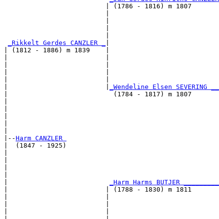
                          | (1786 - 1816) m 1807       
                          |                            
                          |                            
                          |                            
                          |                            
_Rikkelt Gerdes CANZLER _
|

| (1812 - 1886) m 1839    |

|                         |                            
|                         |                            
|                         |                            
|                         |                            
|                         |
_Wendeline Elsen SEVERING __
|                           (1784 - 1817) m 1807       
|                                                      
|                                                      
|                                                      
|                                                      
|

|--
Harm CANZLER 
|  (1847 - 1925)

|                                                      
|                                                      
|                                                      
|                                                      
|                          
_Harm Harms BUTJER _________
|                         | (1788 - 1830) m 1811       
|                         |                            
|                         |                            
|                         |                            
|                         |                            