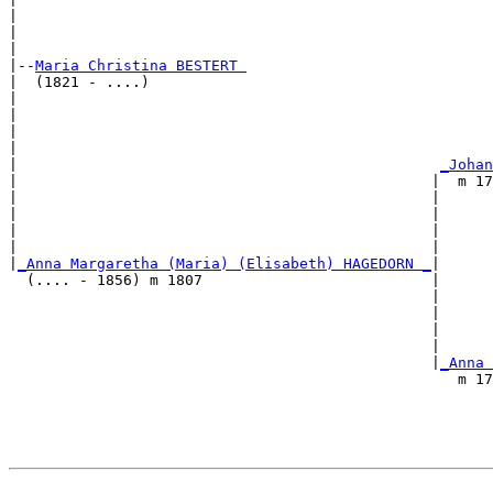
|                                                      
|                                                      
|

|--
Maria Christina BESTERT 
|  (1821 - ....)

|                                                      
|                                                      
|                                                      
|                                                      
|                                                
_Johan
|                                               |  m 17
|                                               |      
|                                               |      
|                                               |      
|                                               |      
|
_Anna Margaretha (Maria) (Elisabeth) HAGEDORN _
|

  (.... - 1856) m 1807                          |

                                                |      
                                                |      
                                                |      
                                                |      
                                                |
_Anna 
                                                   m 17
                                                       
                                                       
                                                       