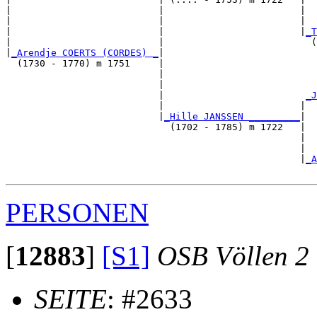
|                          |                        |  
|                          |                        |  
|                          |                        |
_T
|                          |                          (
|
_Arendje COERTS (CORDES) _
|

  (1730 - 1770) m 1751     |

                           |                           
                           |                           
                           |                         
_J
                           |                        |  
                           |
_Hille JANSSEN _________
|

                             (1702 - 1785) m 1722   |

                                                    |  
                                                    |  
                                                    |
_A
PERSONEN
[
12883
]
[S1]
OSB Völlen 2
SEITE
: #2633