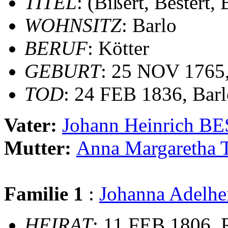
TITEL
: (Bißert, Bestert,
WOHNSITZ
: Barlo
BERUF
: Kötter
GEBURT
: 25 NOV 1765
TOD
: 24 FEB 1836, Barl
Vater:
Johann Heinrich B
Mutter:
Anna Margareth
Familie 1
:
Johanna Adel
HEIRAT
: 11 FEB 1806, 