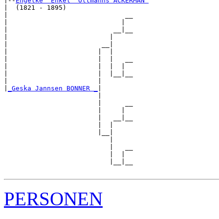
|--
Engelke "Enkel" Oltmanns ACKERMAN 
|  (1821 - 1895)

|                              __

|                             |  

|                           __|__

|                          |     

|                        __|

|                       |  |

|                       |  |   __

|                       |  |  |  

|                       |  |__|__

|                       |        

|
_Geska Jannsen BONNER _
|

                        |

                        |      __

                        |     |  

                        |   __|__

                        |  |     

                        |__|

                           |

                           |   __

                           |  |  

                           |__|__

PERSONEN