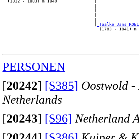
  (1812 - 1883) m 1840               |

                                     |                 
                                     |                 
                                     |                 
                                     |                 
                                     |
_Taalke Jans ROEL
                                       (1783 - 1841) m 
                                                       
                                                       
                                                       
PERSONEN
[
20242
]
[S385]
Oostwold -
Netherlands
[
20243
]
[S96]
Netherland A
[
20244
]
[S386]
Kuiper & K