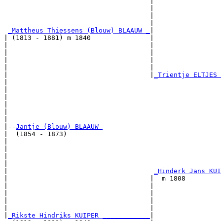
                                     |                 
                                     |                 
                                     |                 
                                     |                 
_Mattheus Thiessens (Blouw) BLAAUW _
|

| (1813 - 1881) m 1840               |

|                                    |                 
|                                    |                 
|                                    |                 
|                                    |                 
|                                    |
_Trientje ELTJES 
|                                                      
|                                                      
|                                                      
|                                                      
|                                                      
|

|--
Jantje (Blouw) BLAAUW 
|  (1854 - 1873)

|                                                      
|                                                      
|                                                      
|                                                      
|                                     
_Hinderk Jans KUI
|                                    |  m 1808         
|                                    |                 
|                                    |                 
|                                    |                 
|                                    |                 
|
_Rikste Hindriks KUIPER ____________
|
