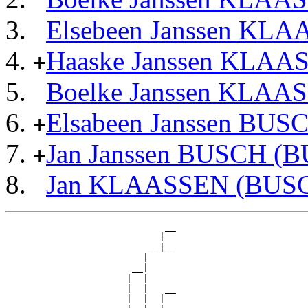
Elsebeen Janssen KL
Haaske Janssen KLA
+
Boelke Janssen KLAA
Elsabeen Janssen BUS
+
Jan Janssen BUSCH (B
+
Jan KLAASSEN (BUS
                             __

                            |  

                          __|__

                         |     

                       __|

                      |  |

                      |  |   __

                      |  |  |  
