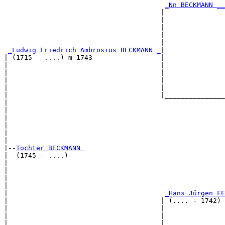
_Nn BECKMANN __
                                       |               
                                       |               
                                       |               
                                       |               
                                       |               
_Ludwig Friedrich Ambrosius BECKMANN _
|

| (1715 - ....) m 1743                 |

|                                      |               
|                                      |               
|                                      |               
|                                      |               
|                                      |_______________
|                                                      
|                                                      
|                                                      
|                                                      
|                                                      
|

|--
Tochter BECKMANN 
|  (1745 - ....)

|                                                      
|                                                      
|                                                      
|                                                      
|                                       
_Hans Jürgen FE
|                                      | (.... - 1742) 
|                                      |               
|                                      |               
|                                      |               