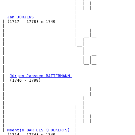
                              |  |  |  

                              |  |__|__

                              |        

_Jan JÜRJENS ________________
|

| (1717 - 1778) m 1749        |

|                             |      __

|                             |     |  

|                             |   __|__

|                             |  |     

|                             |__|

|                                |

|                                |   __

|                                |  |  

|                                |__|__

|                                      

|

|--
Jürjen Janssen BATTERMANN 
|  (1746 - 1799)

|                                    __

|                                   |  

|                                 __|__

|                                |     

|                              __|

|                             |  |

|                             |  |   __

|                             |  |  |  

|                             |  |__|__

|                             |        

|
_Meentje BARTELS (FOLKERTS) _
|

  (1714 - 1774) m 1749        |
