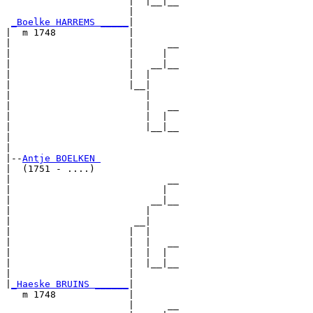
                      |  |__|__

                      |        

_Boelke HARREMS _____
|

|  m 1748             |

|                     |      __

|                     |     |  

|                     |   __|__

|                     |  |     

|                     |__|

|                        |

|                        |   __

|                        |  |  

|                        |__|__

|                              

|

|--
Antje BOELKEN 
|  (1751 - ....)

|                            __

|                           |  

|                         __|__

|                        |     

|                      __|

|                     |  |

|                     |  |   __

|                     |  |  |  

|                     |  |__|__

|                     |        

|
_Haeske BRUINS ______
|

   m 1748             |

                      |      __
