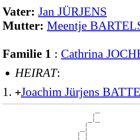
Vater:
Jan JÜRJENS
Mutter:
Meentje BARTEL
Familie 1
:
Cathrina JOC
HEIRAT
:
Joachim Jürjens BA
+
                                     __

                                    |  

                                  __|__

                                 |     

                               __|

                              |  |

                              |  |   __
