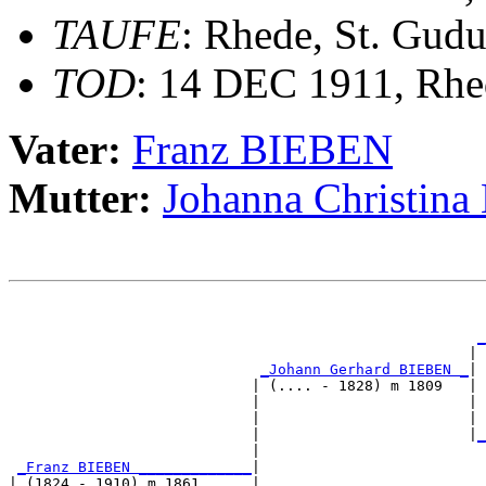
TAUFE
: Rhede, St. Gudu
TOD
: 14 DEC 1911, Rhe
Vater:
Franz BIEBEN
Mutter:
Johanna Christi
                                                       
_
                                                     | 
_Johann Gerhard BIEBEN _
|

                            | (.... - 1828) m 1809   |

                            |                        | 
                            |                        | 
                            |                        |
_
                            |                          
_Franz BIEBEN _____________
|

| (1824 - 1910) m 1861      |
