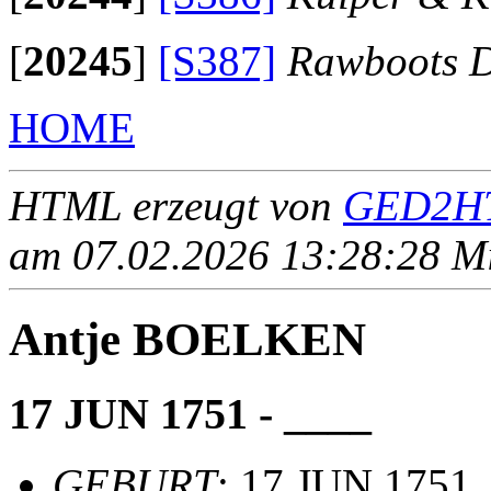
[
20245
]
[S387]
Rawboots D
HOME
HTML erzeugt von
GED2HT
am 07.02.2026 13:28:28 Mit
Antje BOELKEN
17 JUN 1751 - ____
GEBURT
: 17 JUN 1751,