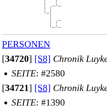
                      |     |  

                      |   __|__

                      |  |     

                      |__|

                         |

                         |   __

                         |  |  

                         |__|__

PERSONEN
[
34720
]
[S8]
Chronik Luyk
SEITE
: #2580
[
34721
]
[S8]
Chronik Luyk
SEITE
: #1390