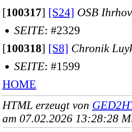
[
100317
]
[S24]
OSB Ihrhov
SEITE
: #2329
[
100318
]
[S8]
Chronik Luy
SEITE
: #1599
HOME
HTML erzeugt von
GED2HT
am 07.02.2026 13:28:28 Mit