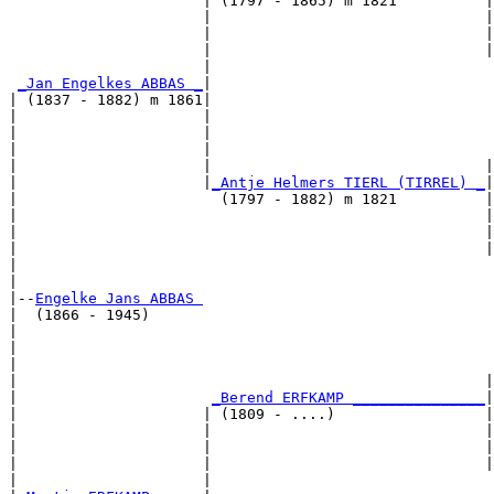
                      | (1797 - 1865) m 1821          |

                      |                               |
                      |                               |
                      |                               |
                      |                                
_Jan Engelkes ABBAS _
|

| (1837 - 1882) m 1861|

|                     |                                
|                     |                                
|                     |                                
|                     |                               |
|                     |
_Antje Helmers TIERL (TIRREL) _
|

|                       (1797 - 1882) m 1821          |

|                                                     |
|                                                     |
|                                                     |
|                                                      
|

|--
Engelke Jans ABBAS 
|  (1866 - 1945)

|                                                      
|                                                      
|                                                      
|                                                     |
|                      
_Berend ERFKAMP _______________
|

|                     | (1809 - ....)                 |

|                     |                               |
|                     |                               |
|                     |                               |
|                     |                                