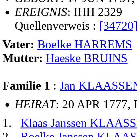
EREIGNIS
: IHH 2329
Quellenverweis :
[34720
Vater:
Boelke HARREMS
Mutter:
Haeske BRUINS
Familie 1
:
Jan KLAASSE
HEIRAT
: 20 APR 1777, 
Klaas Janssen KLAAS
Boelke Janssen KLAA