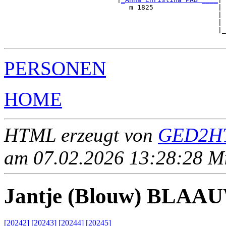
                               m 1825                |

                                                     | 
                                                     | 
                                                     |_
PERSONEN
HOME
HTML erzeugt von
GED2HT
am 07.02.2026 13:28:28 Mit
Jantje (Blouw) BLAA
[20242]
[20243]
[20244]
[20245]