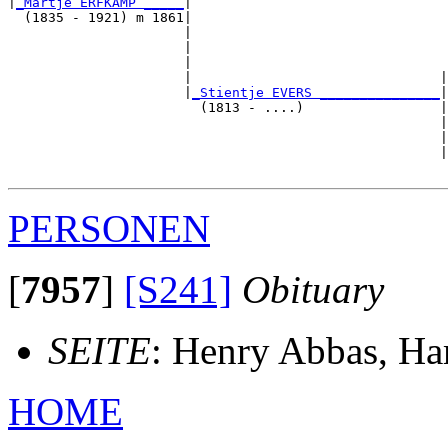
|
_Martje ERFKAMP _____
|

  (1835 - 1921) m 1861|

                      |                                
                      |                                
                      |                                
                      |                               |
                      |
_Stientje EVERS _______________
|

                        (1813 - ....)                 |

                                                      |
                                                      |
                                                      |
PERSONEN
[
7957
]
[S241]
Obituary
SEITE
: Henry Abbas, Ha
HOME