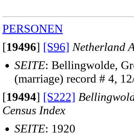
                                                       
                                                       
PERSONEN
[
19496
]
[S96]
Netherland A
SEITE
: Bellingwolde, G
(marriage) record # 4, 1
[
19494
]
[S222]
Bellingwold
Census Index
SEITE
: 1920