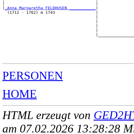
|                                      |               
|
_Anna Margaretha FELDHUSEN ___________
|

  (1712 - 1762) m 1743                 |

                                       |               
                                       |               
                                       |               
                                       |               
                                       |_______________
                                                       
                                                       
                                                       
                                                       
PERSONEN
HOME
HTML erzeugt von
GED2HT
am 07.02.2026 13:28:28 Mit