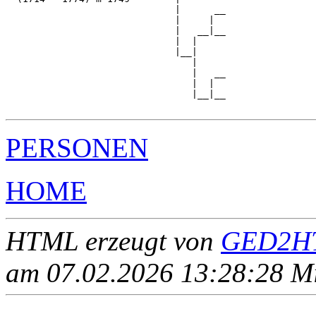
                              |      __

                              |     |  

                              |   __|__

                              |  |     

                              |__|

                                 |

                                 |   __

                                 |  |  

                                 |__|__

PERSONEN
HOME
HTML erzeugt von
GED2HT
am 07.02.2026 13:28:28 Mit