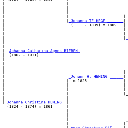
|                           |                          
|                           |                          
|                           |                         
_
|                           |                        | 
|                           |
_Johanna TE HEGE _______
|

|                             (.... - 1839) m 1809   |

|                                                    | 
|                                                    | 
|                                                    |
_
|                                                      
|

|--
Johanna Catharina Agnes BIEBEN 
|  (1862 - 1911)

|                                                      
|                                                      
|                                                     _
|                                                    | 
|                            
_Johann H. HEMING ______
|

|                           |  m 1825                |

|                           |                        | 
|                           |                        | 
|                           |                        |_
|                           |                          
|
_Johanna Christina HEMING _
|

  (1824 - 1874) m 1861      |

                            |                          
                            |                          
                            |                         _
                            |                        | 
                            |
_Anna Christina PAß ____
|
