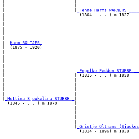
|                            |                         
|                            |                         
|                            |
_Fenne Harms WARNERS ____
|                              (1804 - ....) m 1827    
|                                                     
|                                                      
|                                                      
|                                                      
|

|--
Harm BOLTJES 
|  (1875 - 1920)

|                                                     
|                                                      
|                                                      
|                                                      
|                             
_Engelke Fedden STUBBE __
|                            | (1815 - ....) m 1838    
|                            |                        
|                            |                         
|                            |                         
|                            |                         
|
_Mettina Sjoukelina STUBBE _
|

  (1845 - ....) m 1870       |

                             |                         
                             |                         
                             |                         
                             |                         
                             |
_Grietje Oltmans (Sjaukes
                               (1814 - 1896) m 1838    
                                                       