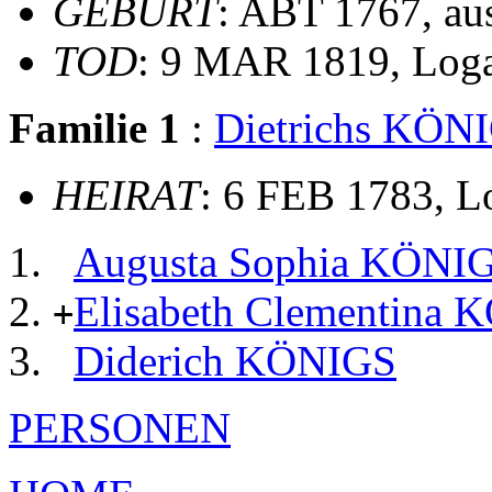
GEBURT
: ABT 1767, aus
TOD
: 9 MAR 1819, Log
Familie 1
:
Dietrichs KÖN
HEIRAT
: 6 FEB 1783, L
Augusta Sophia KÖNI
Elisabeth Clementina
+
Diderich KÖNIGS
PERSONEN