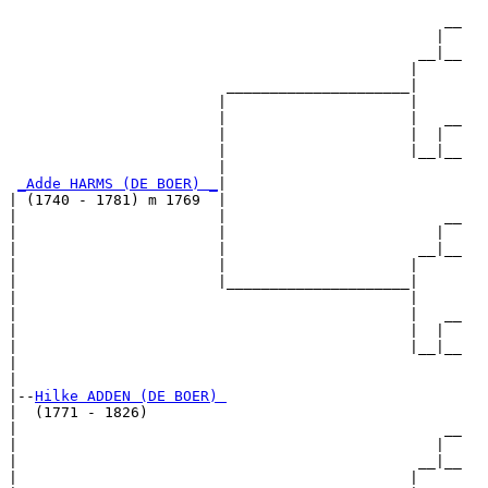
                                                  __

                                                 |  

                                               __|__

                                              |     

                         _____________________|

                        |                     |

                        |                     |   __

                        |                     |  |  

                        |                     |__|__

                        |                           

_Adde HARMS (DE BOER) _
|

| (1740 - 1781) m 1769  |

|                       |                         __

|                       |                        |  

|                       |                      __|__

|                       |                     |     

|                       |_____________________|

|                                             |

|                                             |   __

|                                             |  |  

|                                             |__|__

|                                                   

|

|--
Hilke ADDEN (DE BOER) 
|  (1771 - 1826)

|                                                 __

|                                                |  

|                                              __|__

|                                             |     
