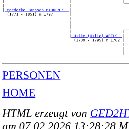
|                            |                      |__
|                            |                         
|
_Moederke Janssen MIDDENTS _
|

  (1771 - 1851) m 1797       |

                             |                         
                             |                         
                             |                       __
                             |                      |  
                             |
_Hilke (Hille) ABELS _
|

                               (1739 - 1795) m 1762 |

                                                    |  
                                                    |  
                                                    |__
PERSONEN
HOME
HTML erzeugt von
GED2HT
am 07.02.2026 13:28:28 Mit