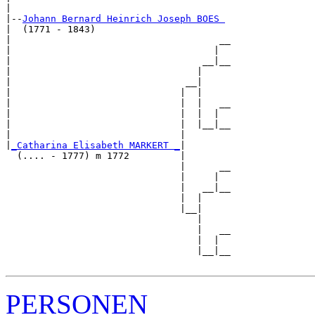
|

|--
Johann Bernard Heinrich Joseph BOES 
|  (1771 - 1843)

|                                     __

|                                    |  

|                                  __|__

|                                 |     

|                               __|

|                              |  |

|                              |  |   __

|                              |  |  |  

|                              |  |__|__

|                              |        

|
_Catharina Elisabeth MARKERT _
|

  (.... - 1777) m 1772         |

                               |      __

                               |     |  

                               |   __|__

                               |  |     

                               |__|

                                  |

                                  |   __

                                  |  |  

                                  |__|__

PERSONEN