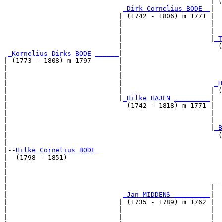
                                                    | (
_Dirk Cornelius BODE _
|

                             | (1742 - 1806) m 1771 |

                             |                      |  
                             |                      |  
                             |                      |
_T
                             |                        (
_Kornelius Dirks BODE ______
|

| (1773 - 1808) m 1797       |

|                            |                         
|                            |                         
|                            |                       
_H
|                            |                      | (
|                            |
_Hilke HAJEN _________
|

|                              (1742 - 1818) m 1771 |

|                                                   |  
|                                                   |  
|                                                   |
_B
|                                                     (
|

|--
Hilke Cornelius BODE 
|  (1798 - 1851)

|                                                      
|                                                      
|                                                    __
|                                                   |  
|                             
_Jan MIDDENS _________
|

|                            | (1735 - 1789) m 1762 |

|                            |                      |  
|                            |                      |  