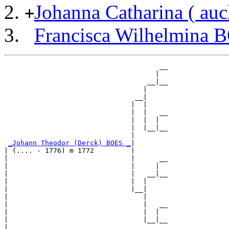
Johanna Catharina ( au
+
Francisca Wilhelmina 
                                      __

                                     |  

                                   __|__

                                  |     

                                __|

                               |  |

                               |  |   __

                               |  |  |  

                               |  |__|__

                               |        

_Johann Theodor (Derck) BOES _
|

| (.... - 1776) m 1772         |

|                              |      __

|                              |     |  

|                              |   __|__

|                              |  |     

|                              |__|

|                                 |

|                                 |   __

|                                 |  |  

|                                 |__|__

|                                       
