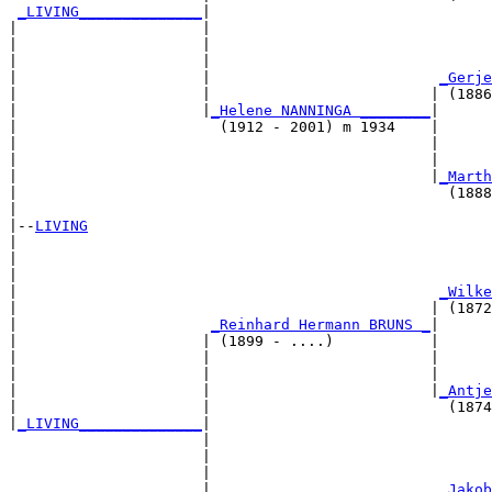
_LIVING______________
|

|                     |

|                     |                                
|                     |                                
|                     |                          
_Gerje
|                     |                         | (1886
|                     |
_Helene NANNINGA ________
|

|                       (1912 - 2001) m 1934    |

|                                               |      
|                                               |      
|                                               |
_Marth
|                                                 (1888
|

|--
LIVING
|  

|                                                      
|                                                      
|                                                
_Wilke
|                                               | (1872
|                      
_Reinhard Hermann BRUNS _
|

|                     | (1899 - ....)           |

|                     |                         |      
|                     |                         |      
|                     |                         |
_Antje
|                     |                           (1874
|
_LIVING______________
|

                      |

                      |                                
                      |                                
                      |                          
_Jakob