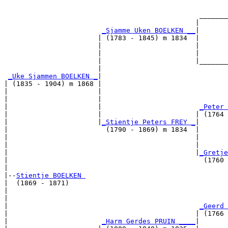
                                                       
                                                _______
                                               |       
_Sjamme Uken BOELKEN __
|

                       | (1783 - 1845) m 1834  |

                       |                       |       
                       |                       |       
                       |                       |_______
                       |                               
_Uke Sjammen BOELKEN _
|

| (1835 - 1904) m 1868 |

|                      |                               
|                      |                               
|                      |                        
_Peter 
|                      |                       | (1764 
|                      |
_Stientje Peters FREY _
|

|                        (1790 - 1869) m 1834  |

|                                              |       
|                                              |       
|                                              |
_Gretje
|                                                (1760 
|

|--
Stientje BOELKEN 
|  (1869 - 1871)

|                                                      
|                                                      
|                                               
_Geerd 
|                                              | (1766 
|                       
_Harm Gerdes PRUIN ____
|
