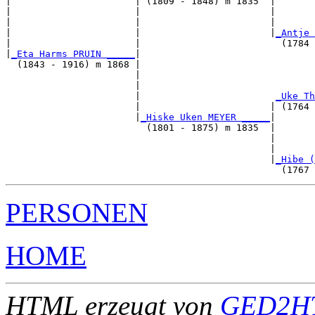
|                      | (1809 - 1848) m 1835  |

|                      |                       |       
|                      |                       |       
|                      |                       |
_Antje 
|                      |                         (1784 
|
_Eta Harms PRUIN _____
|

  (1843 - 1916) m 1868 |

                       |                               
                       |                               
                       |                        
_Uke Th
                       |                       | (1764 
                       |
_Hiske Uken MEYER _____
|

                         (1801 - 1875) m 1835  |

                                               |       
                                               |       
                                               |
_Hibe (
PERSONEN
HOME
HTML erzeugt von
GED2HT