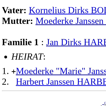
Vater:
Kornelius Dirks B
Mutter:
Moederke Janss
Familie 1
:
Jan Dirks HA
HEIRAT
:
Moederke "Marie" Ja
+
Harbert Janssen HAR
                                                       
_C