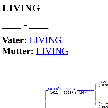
LIVING
____ - ____
Vater:
LIVING
Mutter:
LIVING
                                                       
_Peter
                                                | (1870
_Garrelt HANKEN _________
|

                      | (1911 - 1958) m 1934    |

                      |                         |      
                      |                         |      
                      |                         |
_Antje
                      |                           (1869