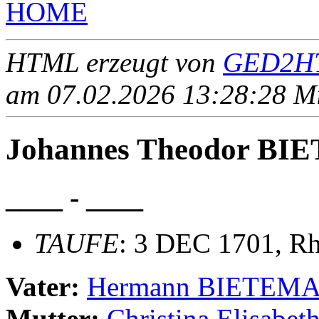
HOME
HTML erzeugt von
GED2HT
am 07.02.2026 13:28:28 Mit
Johannes Theodor B
____ - ____
TAUFE
: 3 DEC 1701, Rh
Vater:
Hermann BIETEM
Mutter:
Christina Elisab