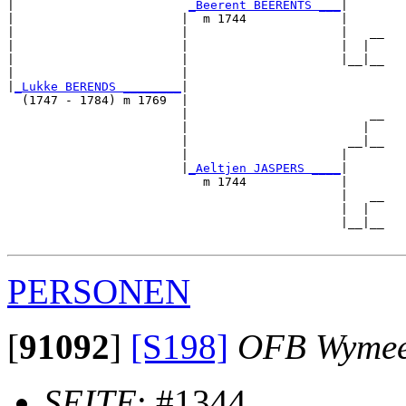
|                        
_Beerent BEERENTS ___
|

|                       |  m 1744             |

|                       |                     |   __

|                       |                     |  |  

|                       |                     |__|__

|                       |                           

|
_Lukke BERENDS ________
|

  (1747 - 1784) m 1769  |

                        |                         __

                        |                        |  

                        |                      __|__

                        |                     |     

                        |
_Aeltjen JASPERS ____
|

                           m 1744             |

                                              |   __

                                              |  |  

                                              |__|__

PERSONEN
[
91092
]
[S198]
OFB Wyme
SEITE
: #1344