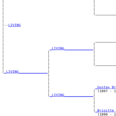
|                                           |

|                                           |          
|                                           |          
|                                           |__________
|                                                      
|

|--
LIVING
|  

|                                                      
|                                                      
|                                            __________
|                                           |          
|                      
_LIVING______________
|

|                     |                     |

|                     |                     |          
|                     |                     |          
|                     |                     |__________
|                     |                                
|
_LIVING______________
|

                      |

                      |                                
                      |                                
                      |                      
_Gustav Br
                      |                     | (1897 - 1
                      |
_LIVING______________
|

                                            |

                                            |          
                                            |          
                                            |
_Brigitte 