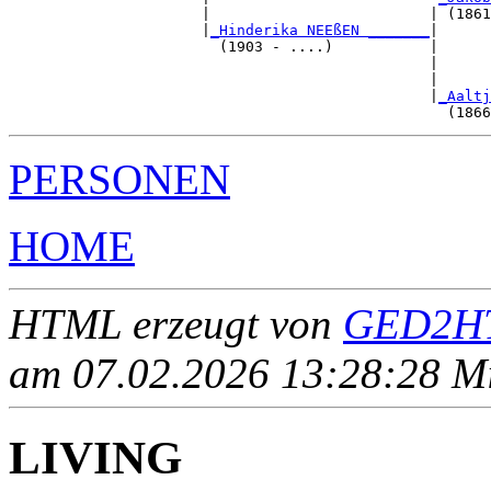
                      |                         | (1861
                      |
_Hinderika NEEßEN _______
|

                        (1903 - ....)           |

                                                |      
                                                |      
                                                |
_Aaltj
PERSONEN
HOME
HTML erzeugt von
GED2HT
am 07.02.2026 13:28:28 Mit
LIVING