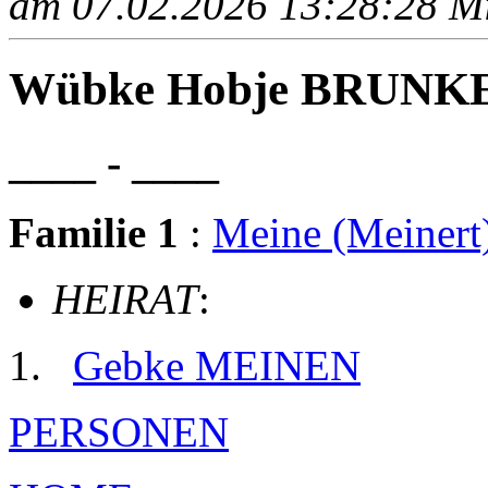
am 07.02.2026 13:28:28 Mit
Wübke Hobje BRUNK
____ - ____
Familie 1
:
Meine (Meiner
HEIRAT
:
Gebke MEINEN
PERSONEN