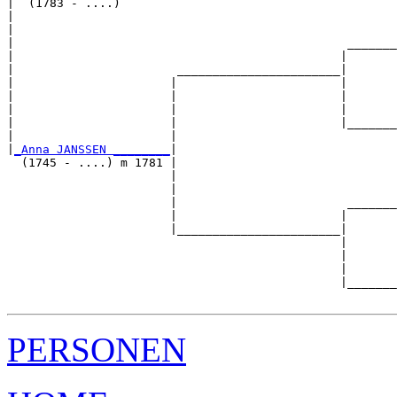
|  (1783 - ....)

|                                                      
|                                                      
|                                               _______
|                                              |       
|                       _______________________|

|                      |                       |

|                      |                       |       
|                      |                       |       
|                      |                       |_______
|                      |                               
|
_Anna JANSSEN ________
|

  (1745 - ....) m 1781 |

                       |                               
                       |                               
                       |                        _______
                       |                       |       
                       |_______________________|

                                               |

                                               |       
                                               |       
                                               |_______
PERSONEN