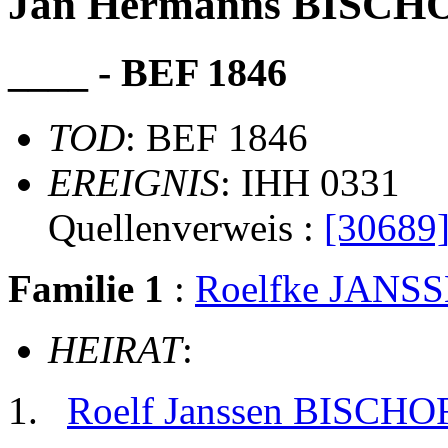
Jan Hermanns BISCH
____ - BEF 1846
TOD
: BEF 1846
EREIGNIS
: IHH 0331
Quellenverweis :
[30689
Familie 1
:
Roelfke JANS
HEIRAT
:
Roelf Janssen BISCHO