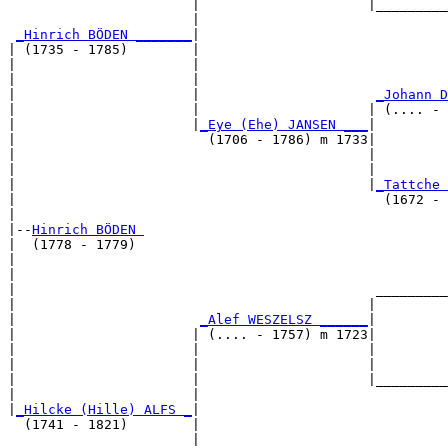
                       |                     |_________
                       |                               
_Hinrich BÖDEN _______
|

| (1735 - 1785)        |

|                      |                               
|                      |                               
|                      |                      
_Johann D
|                      |                     | (.... - 
|                      |
_Eye (Ehe) JANSEN ___
|

|                        (1706 - 1786) m 1733|

|                                            |         
|                                            |         
|                                            |
_Tattche 
|                                              (1672 - 
|

|--
Hinrich BÖDEN 
|  (1778 - 1779)

|                                                      
|                                                      
|                                             _________
|                                            |         
|                       
_Alef WESZELSZ ______
|

|                      | (.... - 1757) m 1723|

|                      |                     |         
|                      |                     |         
|                      |                     |_________
|                      |                               
|
_Hilcke (Hille) ALFS _
|

  (1741 - 1821)        |

                       |                               