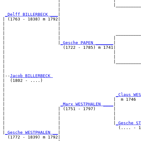
                      |                     |          
                      |                     |__________
                      |                                
_Delff BILLERBECK ___
|

| (1763 - 1838) m 1792|

|                     |                                
|                     |                                
|                     |                      __________
|                     |                     |          
|                     |
_Gesche PAPEN _______
|

|                       (1722 - 1785) m 1741|

|                                           |          
|                                           |          
|                                           |__________
|                                                      
|

|--
Jacob BILLERBECK 
|  (1802 - ....)

|                                                      
|                                                      
|                                            
_Claus WES
|                                           |  m 1746  
|                      
_Marx WESTPHALEN ____
|

|                     | (1751 - 1797)       |

|                     |                     |          
|                     |                     |          
|                     |                     |
_Gesche ST
|                     |                       (.... - 1
|
_Gesche WESTPHALEN __
|

  (1772 - 1839) m 1792|
