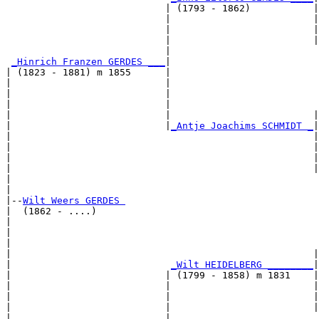
                            | (1793 - 1862)           |

                            |                         |
                            |                         |
                            |                         |
                            |                          
_Hinrich Franzen GERDES ___
|

| (1823 - 1881) m 1855      |

|                           |                          
|                           |                          
|                           |                          
|                           |                         |
|                           |
_Antje Joachims SCHMIDT _
|

|                                                     |

|                                                     |
|                                                     |
|                                                     |
|                                                      
|

|--
Wilt Weers GERDES 
|  (1862 - ....)

|                                                      
|                                                      
|                                                      
|                                                     |
|                            
_Wilt HEIDELBERG ________
|

|                           | (1799 - 1858) m 1831    |

|                           |                         |
|                           |                         |
|                           |                         |
|                           |                          