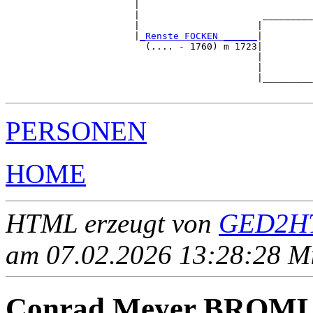
                       |                               
                       |                      _________
                       |                     |         
                       |
_Renste FOCKEN ______
|

                         (.... - 1760) m 1723|

                                             |         
                                             |         
                                             |_________
PERSONEN
HOME
HTML erzeugt von
GED2HT
am 07.02.2026 13:28:28 Mit
Conrad Meyer BRO