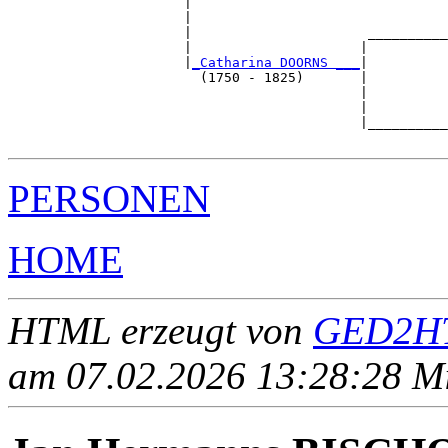
                      |                                
                      |                                
                      |                      __________
                      |                     |          
                      |
_Catharina DOORNS ___
|

                        (1750 - 1825)       |

                                            |          
                                            |          
                                            |__________
PERSONEN
HOME
HTML erzeugt von
GED2HT
am 07.02.2026 13:28:28 Mit