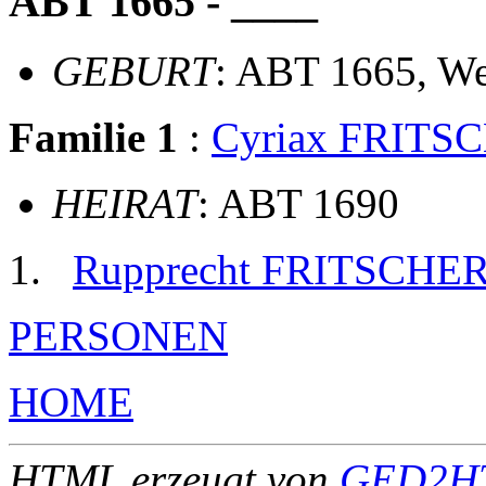
ABT 1665 - ____
GEBURT
: ABT 1665, We
Familie 1
:
Cyriax FRITS
HEIRAT
: ABT 1690
Rupprecht FRITSCHE
PERSONEN
HOME
HTML erzeugt von
GED2HT