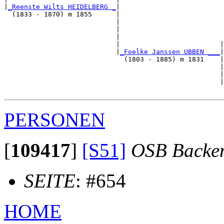
|
_Reenste Wilts HEIDELBERG _
|

  (1833 - 1870) m 1855      |

                            |                          
                            |                          
                            |                          
                            |                         |
                            |
_Foelke Janssen UBBEN ___
|

                              (1803 - 1885) m 1831    |

                                                      |
                                                      |
                                                      |
PERSONEN
[
109417
]
[S51]
OSB Backe
SEITE
: #654
HOME