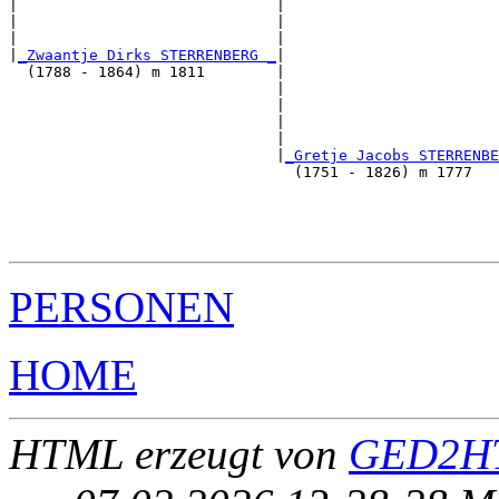
|                             |                        
|                             |                        
|                             |                        
|
_Zwaantje Dirks STERRENBERG _
|

  (1788 - 1864) m 1811        |

                              |                        
                              |                        
                              |                        
                              |                        
                              |
_Gretje Jacobs STERRENBE
                                (1751 - 1826) m 1777   
                                                       
                                                       
                                                       
PERSONEN
HOME
HTML erzeugt von
GED2HT