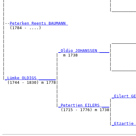
|                                           |          
|                                           |          
|                                           |__________
|                                                      
|

|--
Peterken Reents BAUMANN 
|  (1784 - ....)

|                                                      
|                                                      
|                                            __________
|                                           |          
|                      
_Oldig JOHANSSEN ____
|

|                     |  m 1738             |

|                     |                     |          
|                     |                     |          
|                     |                     |__________
|                     |                                
|
_Lümke OLDIGS _______
|

  (1744 - 1830) m 1778|

                      |                                
                      |                                
                      |                      
_Eilert GE
                      |                     |          
                      |
_Petertjen EILERS ___
|

                        (1715 - 1776) m 1738|

                                            |          
                                            |          
                                            |
_Etzartje 