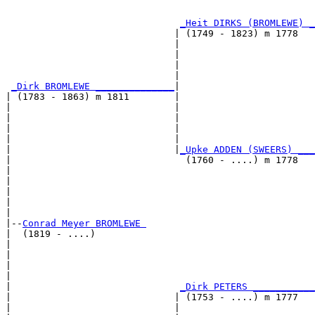
                                                       
_Heit DIRKS (BROMLEWE) _
                              | (1749 - 1823) m 1778   
                              |                        
                              |                        
                              |                        
                              |                        
_Dirk BROMLEWE ______________
|

| (1783 - 1863) m 1811        |

|                             |                        
|                             |                        
|                             |                        
|                             |                        
|                             |
_Upke ADDEN (SWEERS) ___
|                               (1760 - ....) m 1778   
|                                                      
|                                                      
|                                                      
|                                                      
|

|--
Conrad Meyer BROMLEWE 
|  (1819 - ....)

|                                                      
|                                                      
|                                                      
|                                                      
|                              
_Dirk PETERS ___________
|                             | (1753 - ....) m 1777   
|                             |                        