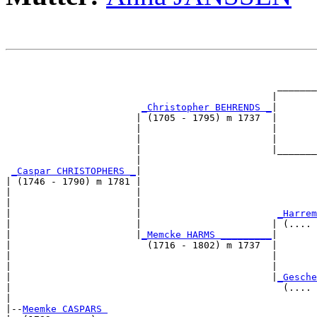
                                                       
                                                       
                                                _______
                                               |       
_Christopher BEHRENDS _
|

                       | (1705 - 1795) m 1737  |

                       |                       |       
                       |                       |       
                       |                       |_______
                       |                               
_Caspar CHRISTOPHERS _
|

| (1746 - 1790) m 1781 |

|                      |                               
|                      |                               
|                      |                        
_Harrem
|                      |                       | (.... 
|                      |
_Memcke HARMS _________
|

|                        (1716 - 1802) m 1737  |

|                                              |       
|                                              |       
|                                              |
_Gesche
|                                                (.... 
|

|--
Meemke CASPARS 