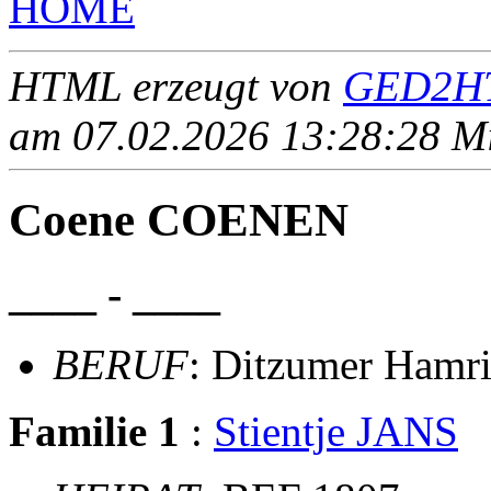
HOME
HTML erzeugt von
GED2HT
am 07.02.2026 13:28:28 Mit
Coene COENEN
____ - ____
BERUF
: Ditzumer Hamr
Familie 1
:
Stientje JANS