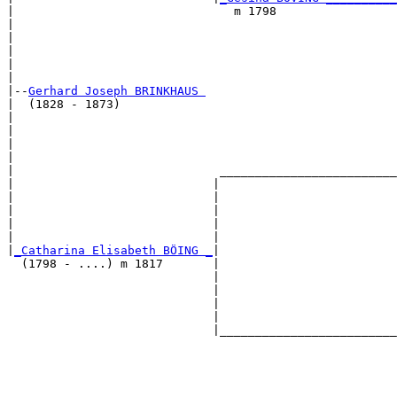
|                               m 1798                 
|                                                      
|                                                      
|                                                      
|                                                      
|

|--
Gerhard Joseph BRINKHAUS 
|  (1828 - 1873)

|                                                      
|                                                      
|                                                      
|                                                      
|                             _________________________
|                            |                         
|                            |                         
|                            |                         
|                            |                         
|                            |                         
|
_Catharina Elisabeth BÖING _
|

  (1798 - ....) m 1817       |

                             |                         
                             |                         
                             |                         
                             |                         
                             |_________________________
                                                       
                                                       
                                                       
                                                       