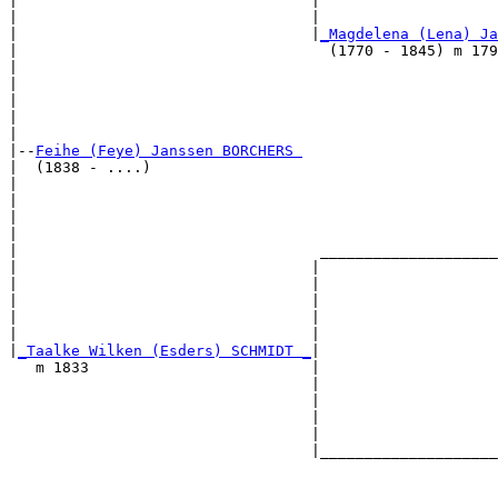
|                                 |                    
|                                 |                    
|                                 |
_Magdelena (Lena) Ja
|                                   (1770 - 1845) m 179
|                                                      
|                                                      
|                                                      
|                                                      
|

|--
Feihe (Feye) Janssen BORCHERS 
|  (1838 - ....)

|                                                      
|                                                      
|                                                      
|                                                      
|                                  ____________________
|                                 |                    
|                                 |                    
|                                 |                    
|                                 |                    
|                                 |                    
|
_Taalke Wilken (Esders) SCHMIDT _
|

   m 1833                         |

                                  |                    
                                  |                    
                                  |                    
                                  |                    
                                  |____________________
                                                       
                                                       