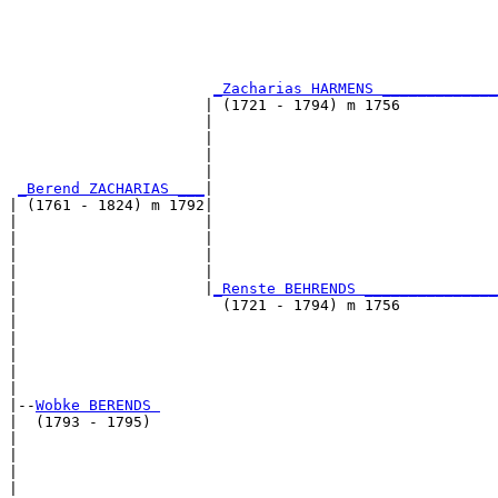
                                                       
                                                       
                                                       
_Zacharias HARMENS _____________
                      | (1721 - 1794) m 1756           
                      |                                
                      |                                
                      |                                
                      |                                
_Berend ZACHARIAS ___
|

| (1761 - 1824) m 1792|

|                     |                                
|                     |                                
|                     |                                
|                     |                                
|                     |
_Renste BEHRENDS _______________
|                       (1721 - 1794) m 1756           
|                                                      
|                                                      
|                                                      
|                                                      
|

|--
Wobke BERENDS 
|  (1793 - 1795)

|                                                      
|                                                      
|                                                      
|                                                      