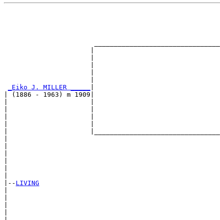
                                                       
                                                       
                                                       
                                                       
                       ________________________________
                      |                                
                      |                                
                      |                                
                      |                                
                      |                                
_Eiko J. MILLER _____
|

| (1886 - 1963) m 1909|

|                     |                                
|                     |                                
|                     |                                
|                     |                                
|                     |________________________________
|                                                      
|                                                      
|                                                      
|                                                      
|                                                      
|

|--
LIVING
|  

|                                                     
|                                                      
|                                                      
|                                                      