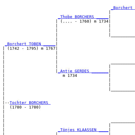
                                                       
_Borchert 
                                            |          
_Thobe BORCHERS _____
|

                      | (.... - 1760) m 1734|

                      |                     |          
                      |                     |          
                      |                     |__________
                      |                                
_Borchert TOBEN _____
|

| (1742 - 1795) m 1767|

|                     |                                
|                     |                                
|                     |                      __________
|                     |                     |          
|                     |
_Antje GERDES _______
|

|                        m 1734             |

|                                           |          
|                                           |          
|                                           |__________
|                                                      
|

|--
Tochter BORCHERS 
|  (1780 - 1780)

|                                                      
|                                                      
|                                            __________
|                                           |          
|                      
_Tönjes KLAASSEN ____
|

|                     |                     |
