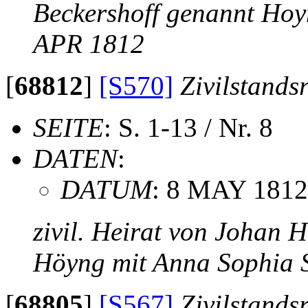
Beckershoff genannt Hoy
APR 1812
[
68812
]
[S570]
Zivilstands
SEITE
: S. 1-13 / Nr. 8
DATEN
:
DATUM
: 8 MAY 1812
zivil. Heirat von Johan 
Höyng mit Anna Sophia 
[
68805
]
[S567]
Zivilstands