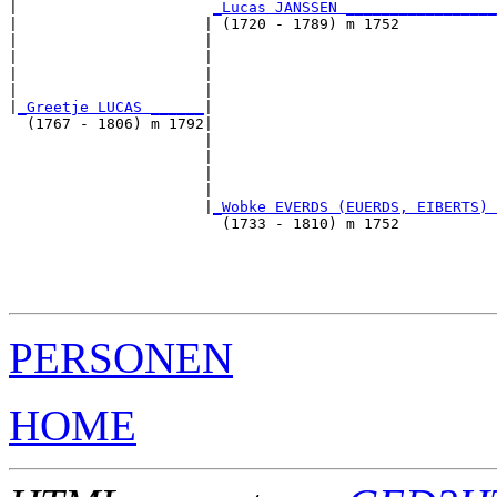
|                      
_Lucas JANSSEN _________________
|                     | (1720 - 1789) m 1752           
|                     |                                
|                     |                                
|                     |                                
|                     |                                
|
_Greetje LUCAS ______
|

  (1767 - 1806) m 1792|

                      |                                
                      |                                
                      |                                
                      |                                
                      |
_Wobke EVERDS (EUERDS, EIBERTS) 
                        (1733 - 1810) m 1752           
                                                       
                                                       
                                                       
PERSONEN
HOME