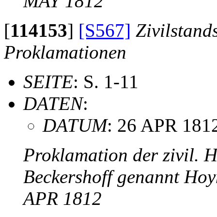
MAY 1812
[
114153
]
[S567]
Zivilstand
Proklamationen
SEITE
: S. 1-11
DATEN
:
DATUM
: 26 APR 181
Proklamation der zivil.
Beckershoff genannt Hoy
APR 1812