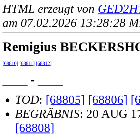
HTML erzeugt von
GED2HT
am 07.02.2026 13:28:28 Mit
Remigius BECKERS
[68810]
[68811]
[68812]
____ - ____
TOD
:
[68805]
[68806]
[
BEGRÄBNIS
: 20 AUG 17
[68808]