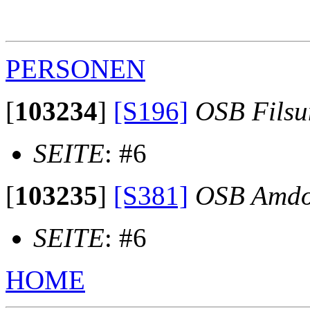
                                                       
                                                       
PERSONEN
[
103234
]
[S196]
OSB Fils
SEITE
: #6
[
103235
]
[S381]
OSB Amdo
SEITE
: #6
HOME