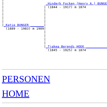
|                      
_Hinderk Focken (Henry A.) BUNGE
|                     | (1844 - 1917) m 1874           
|                     |                               
|                     |                                
|                     |                                
|                     |                                
|
_Katie BUNGER _______
|

  (1889 - 1983) m 1909|

                      |                               
                      |                                
                      |                                
                      |                                
                      |
_Tjakea Berends HOEK ___________
                        (1845 - 1925) m 1874           
                                                      
                                                       
                                                       
PERSONEN
HOME