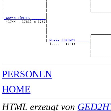
|                     |                     |          
|                     |                     |          
|                     |                     |__________
|                     |                                
|
_Antie TÖNJES _______
|

  (1744 - 1781) m 1767|

                      |                                
                      |                                
                      |                      __________
                      |                     |          
                      |
_Moeke BERENDS ______
|

                        (.... - 1761)       |

                                            |          
                                            |          
                                            |__________
PERSONEN
HOME
HTML erzeugt von
GED2HT