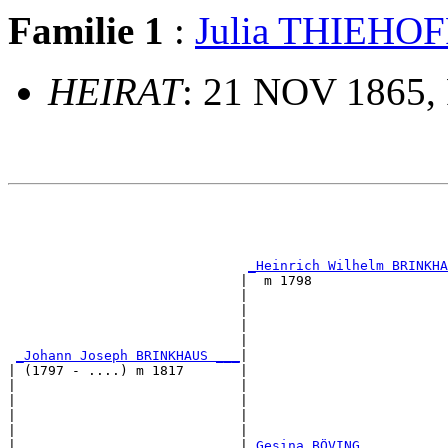
Familie 1
:
Julia THIEHOF
HEIRAT
: 21 NOV 1865, 
                                                       
                                                       
                                                       
                                                       
_Heinrich Wilhelm BRINKHA
                             |  m 1798                 
                             |                         
                             |                         
                             |                         
                             |                         
_Johann Joseph BRINKHAUS ___
|

| (1797 - ....) m 1817       |

|                            |                         
|                            |                         
|                            |                         
|                            |                         
|                            |
_Gesina BÖVING __________