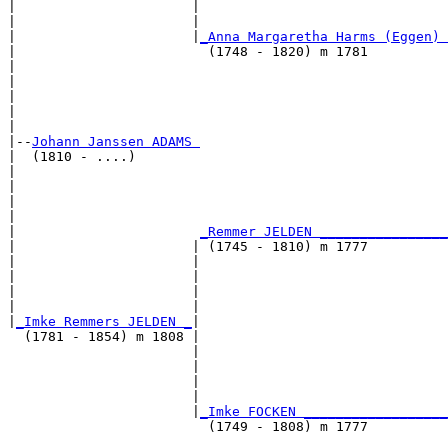
|                      |                               
|                      |                               
|                      |
_Anna Margaretha Harms (Eggen) 
|                        (1748 - 1820) m 1781          
|                                                      
|                                                      
|                                                      
|                                                      
|

|--
Johann Janssen ADAMS 
|  (1810 - ....)

|                                                      
|                                                      
|                                                      
|                                                      
|                       
_Remmer JELDEN ________________
|                      | (1745 - 1810) m 1777          
|                      |                               
|                      |                               
|                      |                               
|                      |                               
|
_Imke Remmers JELDEN _
|

  (1781 - 1854) m 1808 |

                       |                               
                       |                               
                       |                               
                       |                               
                       |
_Imke FOCKEN __________________
                         (1749 - 1808) m 1777          
                                                       