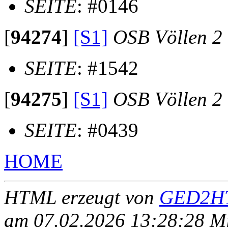
SEITE
: #0146
[
94274
]
[S1]
OSB Völlen 2
SEITE
: #1542
[
94275
]
[S1]
OSB Völlen 2
SEITE
: #0439
HOME
HTML erzeugt von
GED2HT
am 07.02.2026 13:28:28 Mit