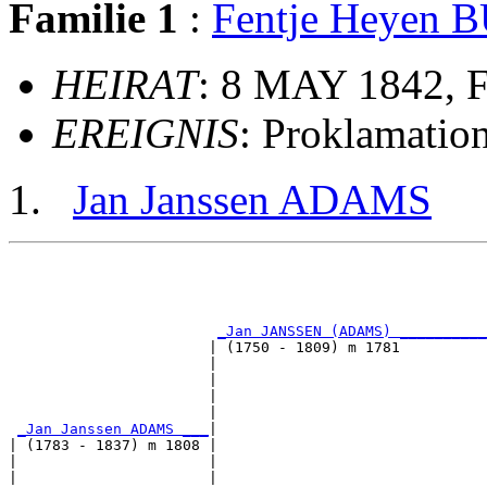
Familie 1
:
Fentje Heyen
HEIRAT
: 8 MAY 1842, 
EREIGNIS
: Proklamatio
Jan Janssen ADAMS
                                                       
                                                       
_Jan JANSSEN (ADAMS) __________
                       | (1750 - 1809) m 1781          
                       |                               
                       |                               
                       |                               
                       |                               
_Jan Janssen ADAMS ___
|

| (1783 - 1837) m 1808 |

|                      |                               
|                      |                               