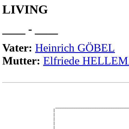
LIVING
____ - ____
Vater:
Heinrich GÖBEL
Mutter:
Elfriede HELLE
                                                       
                                                       
                                                       
                                                       
                       ________________________________
                      |                                
                      |                                
                      |                                
                      |                                
                      |                                