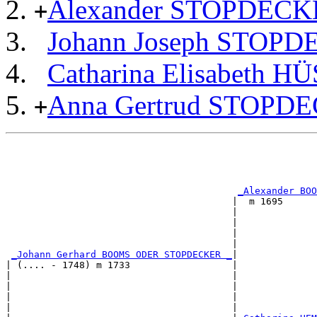
Alexander STOPDEC
+
Johann Joseph STOP
Catharina Elisabeth
Anna Gertrud STOPD
+
                                                       
                                                       
                                                       
_Alexander BOO
                                        |  m 1695      
                                        |              
                                        |              
                                        |              
                                        |              
_Johann Gerhard BOOMS ODER STOPDECKER _
|

| (.... - 1748) m 1733                  |

|                                       |              
|                                       |              
|                                       |              
|                                       |              