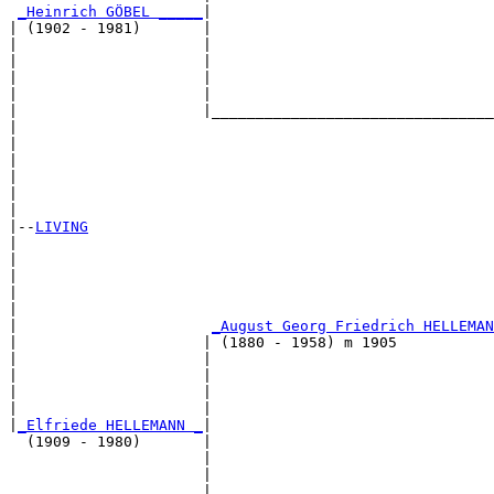
_Heinrich GÖBEL _____
|

| (1902 - 1981)       |

|                     |                                
|                     |                                
|                     |                                
|                     |                                
|                     |________________________________
|                                                      
|                                                      
|                                                      
|                                                      
|                                                      
|

|--
LIVING
|  

|                                                      
|                                                      
|                                                      
|                                                      
|                      
_August Georg Friedrich HELLEMAN
|                     | (1880 - 1958) m 1905           
|                     |                                
|                     |                                
|                     |                                
|                     |                                
|
_Elfriede HELLEMANN _
|

  (1909 - 1980)       |

                      |                                
                      |                                
                      |                                