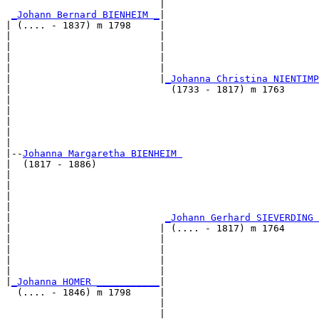
                           |                           
_Johann Bernard BIENHEIM _
|

| (.... - 1837) m 1798     |

|                          |                           
|                          |                           
|                          |                           
|                          |                           
|                          |
_Johanna Christina NIENTIMP
|                            (1733 - 1817) m 1763      
|                                                      
|                                                      
|                                                      
|                                                      
|

|--
Johanna Margaretha BIENHEIM 
|  (1817 - 1886)

|                                                      
|                                                      
|                                                      
|                                                      
|                           
_Johann Gerhard SIEVERDING 
|                          | (.... - 1817) m 1764      
|                          |                           
|                          |                           
|                          |                           
|                          |                           
|
_Johanna HOMER ___________
|

  (.... - 1846) m 1798     |

                           |                           
                           |                           