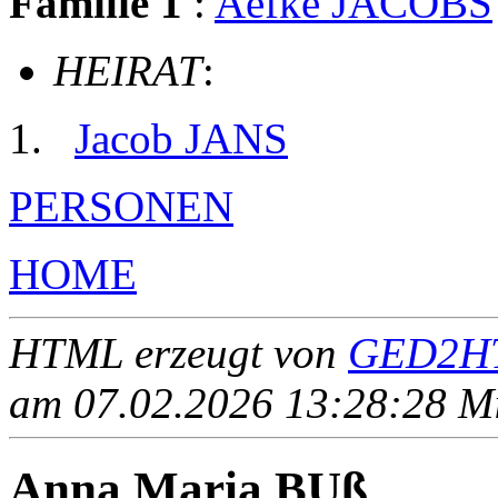
Familie 1
:
Aefke JACOBS
HEIRAT
:
Jacob JANS
PERSONEN
HOME
HTML erzeugt von
GED2HT
am 07.02.2026 13:28:28 Mit
Anna Maria BUß