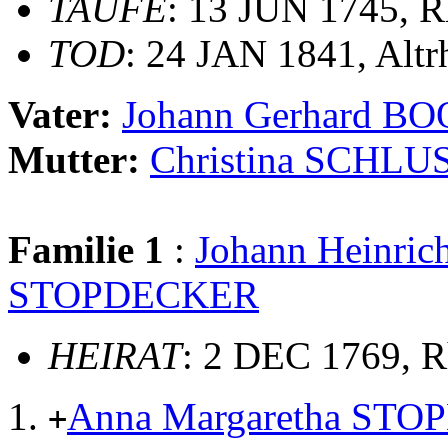
TAUFE
: 13 JUN 1745, R
TOD
: 24 JAN 1841, Altr
Vater:
Johann Gerhard 
Mutter:
Christina SCHLU
Familie 1
:
Johann Heinr
STOPDECKER
HEIRAT
: 2 DEC 1769, R
Anna Margaretha ST
+