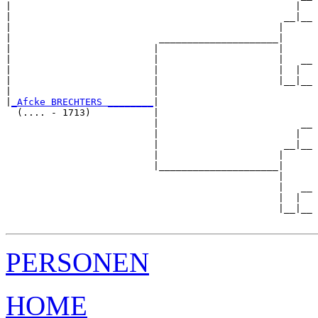
|                                                  |  

|                                                __|__

|                                               |     

|                          _____________________|

|                         |                     |

|                         |                     |   __

|                         |                     |  |  

|                         |                     |__|__

|                         |                           

|
_Afcke BRECHTERS ________
|

  (.... - 1713)           |

                          |                         __

                          |                        |  

                          |                      __|__

                          |                     |     

                          |_____________________|

                                                |

                                                |   __

                                                |  |  

                                                |__|__

PERSONEN
HOME