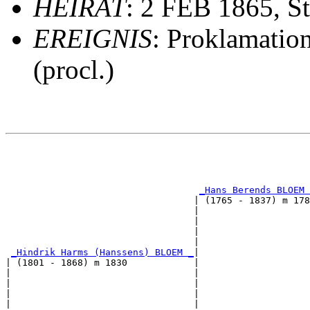
HEIRAT
: 2 FEB 1865, S
EREIGNIS
: Proklamatio
(procl.)
                                                       
                                                       
                                                       
_Hans Berends BLOEM 
                                  | (1765 - 1837) m 178
                                  |                    
                                  |                    
                                  |                    
                                  |                    
_Hindrik Harms (Hanssens) BLOEM _
|

| (1801 - 1868) m 1830            |

|                                 |                    
|                                 |                    
|                                 |                    
|                                 |                    