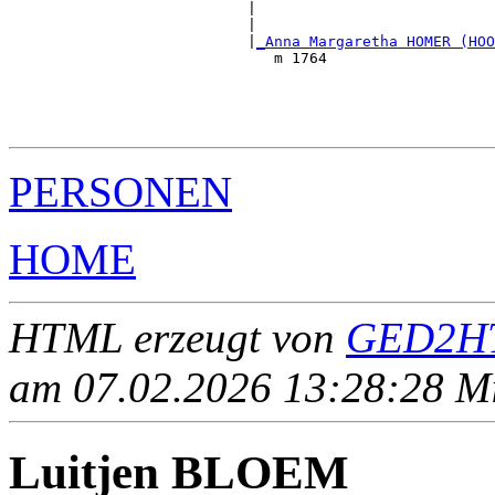
                           |                           
                           |                           
                           |
_Anna Margaretha HOMER (HOO
                              m 1764                   
                                                       
                                                       
                                                       
PERSONEN
HOME
HTML erzeugt von
GED2HT
am 07.02.2026 13:28:28 Mit
Luitjen BLOEM