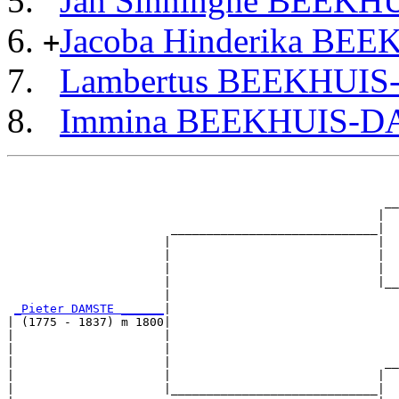
Jan Sinninghe BEEK
Jacoba Hinderika B
+
Lambertus BEEKHUI
Immina BEEKHUIS-
                                                       
                                                       
                                                     __
                                                    |  
                       _____________________________|

                      |                             |

                      |                             |  
                      |                             |  
                      |                             |__
                      |                                
_Pieter DAMSTE ______
|

| (1775 - 1837) m 1800|

|                     |                                
|                     |                                
|                     |                              __
|                     |                             |  
|                     |_____________________________|
