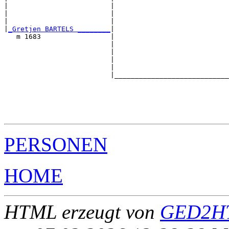
|                         |                            
|                         |                            
|                         |                            
|
_Gretjen BARTELS ________
|

   m 1683                 |

                          |                            
                          |                            
                          |                            
                          |                            
                          |____________________________
                                                       
                                                       
                                                       
                                                       
PERSONEN
HOME
HTML erzeugt von
GED2HT