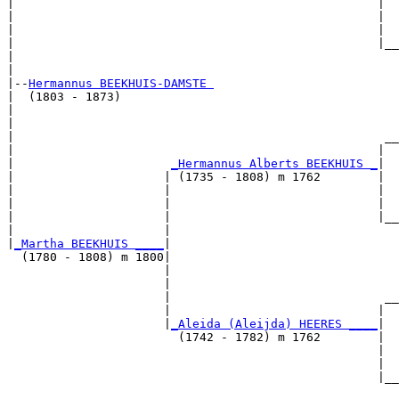
|                                                   |

|                                                   |  
|                                                   |  
|                                                   |__
|                                                      
|

|--
Hermannus BEEKHUIS-DAMSTE 
|  (1803 - 1873)

|                                                      
|                                                      
|                                                    __
|                                                   |  
|                      
_Hermannus Alberts BEEKHUIS _
|

|                     | (1735 - 1808) m 1762        |

|                     |                             |  
|                     |                             |  
|                     |                             |__
|                     |                                
|
_Martha BEEKHUIS ____
|

  (1780 - 1808) m 1800|

                      |                                
                      |                                
                      |                              __
                      |                             |  
                      |
_Aleida (Aleijda) HEERES ____
|

                        (1742 - 1782) m 1762        |

                                                    |  
                                                    |  
                                                    |__