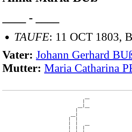
____ - ____
TAUFE
: 11 OCT 1803, B
Vater:
Johann Gerhard BU
Mutter:
Maria Catharina 
                                   __

                                  |  

                                __|__

                               |     

                             __|

                            |  |

                            |  |   __

                            |  |  |  
