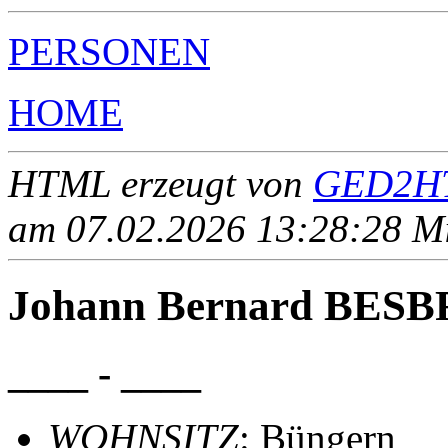
PERSONEN
HOME
HTML erzeugt von
GED2HT
am 07.02.2026 13:28:28 Mit
Johann Bernard BES
____ - ____
WOHNSITZ
: Büngern