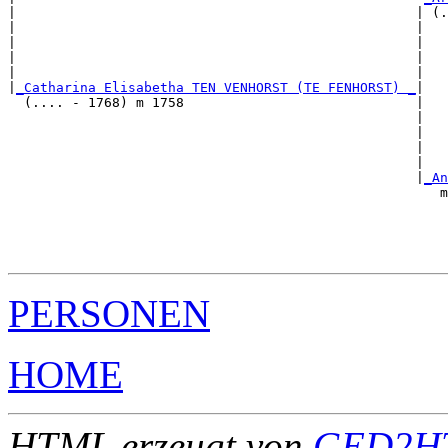
|                                                  | (.
|                                                  |   
|                                                  |   
|                                                  |   
|                                                  |   
|
_Catharina Elisabetha TEN VENHORST (TE FENHORST) _
|

  (.... - 1768) m 1758                             |

                                                   |   
                                                   |   
                                                   |   
                                                   |   
                                                   |
_An
                                                      m
                                                       
                                                       
                                                       
PERSONEN
HOME
HTML erzeugt von
GED2HT