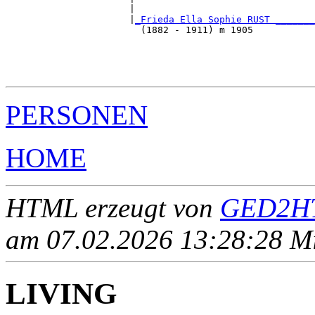
                      |                                
                      |
_Frieda Ella Sophie RUST _______
                        (1882 - 1911) m 1905           
                                                       
                                                       
                                                       
PERSONEN
HOME
HTML erzeugt von
GED2HT
am 07.02.2026 13:28:28 Mit
LIVING