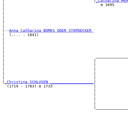
|                                       |
_Catharina HEM
|                                          m 1695      
|                                                      
|                                                      
|                                                      
|                                                      
|

|--
Anna Catharina BOMES ODER STOPDECKER 
|  (.... - 1841)

|                                                      
|                                                      
|                                                      
|                                                      
|                                        ______________
|                                       |              
|                                       |              
|                                       |              
|                                       |              
|                                       |              
|
_Christina SCHLUSEN ___________________
|

  (1719 - 1783) m 1733                  |

                                        |              
                                        |              
                                        |              
                                        |              
                                        |______________
                                                       
                                                       
                                                       
                                                       