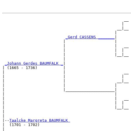
                                                    __

                                                   |  

                                                 __|__

                                                |     

_Gerd CASSENS _______
|

                          |                     |

                          |                     |   __

                          |                     |  |  

                          |                     |__|__

                          |                           

_Johann Gerdes BAUMFALK _
|

| (1665 - 1736)           |

|                         |                         __

|                         |                        |  

|                         |                      __|__

|                         |                     |     

|                         |_____________________|

|                                               |

|                                               |   __

|                                               |  |  

|                                               |__|__

|                                                     

|

|--
Taalcke Margreta BAUMFALK 
|  (1701 - 1702)

|                                                   __
