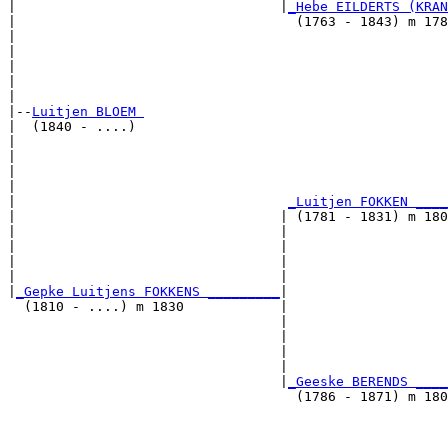
|                                 |
_Hebe EILDERTS (KRAN
|                                   (1763 - 1843) m 178
|                                                      
|                                                      
|                                                      
|                                                      
|

|--
Luitjen BLOEM 
|  (1840 - ....)

|                                                      
|                                                      
|                                                      
|                                                      
|                                  
_Luitjen FOKKEN ____
|                                 | (1781 - 1831) m 180
|                                 |                    
|                                 |                    
|                                 |                    
|                                 |                    
|
_Gepke Luitjens FOKKENS _________
|

  (1810 - ....) m 1830            |

                                  |                    
                                  |                    
                                  |                    
                                  |                    
                                  |
_Geeske BERENDS ____
                                    (1786 - 1871) m 180
                                                       
                                                       
                                                       