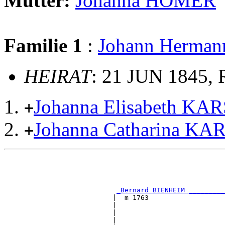
Mutter:
Johanna HOMER
Familie 1
:
Johann Herm
HEIRAT
: 21 JUN 1845, 
Johanna Elisabeth K
+
Johanna Catharina 
+
                                                       
                                                       
_Bernard BIENHEIM _________
                           |  m 1763                   
                           |                           
                           |                           
                           |                           