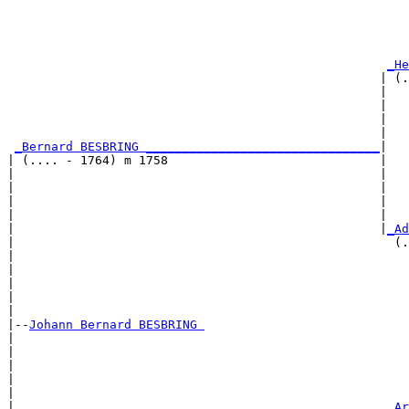
                                                       
                                                       
_He
                                                   | (.
                                                   |   
                                                   |   
                                                   |   
                                                   |   
_Bernard BESBRING ________________________________
|

| (.... - 1764) m 1758                             |

|                                                  |   
|                                                  |   
|                                                  |   
|                                                  |   
|                                                  |
_Ad
|                                                    (.
|                                                      
|                                                      
|                                                      
|                                                      
|

|--
Johann Bernard BESBRING 
|  

|                                                      
|                                                      
|                                                      
|                                                      
|                                                   
_Ar