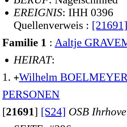
EREIGNIS
: IHH 0396
Quellenverweis :
[21691
Familie 1
:
Aaltje GRAV
HEIRAT
:
Wilhelm BOELMEYE
+
PERSONEN
[
21691
]
[S24]
OSB Ihrhove