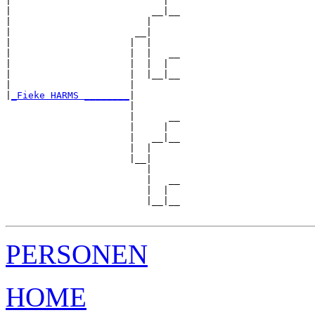
|                           |  

|                         __|__

|                        |     

|                      __|

|                     |  |

|                     |  |   __

|                     |  |  |  

|                     |  |__|__

|                     |        

|
_Fieke HARMS ________
|

                      |

                      |      __

                      |     |  

                      |   __|__

                      |  |     

                      |__|

                         |

                         |   __

                         |  |  

                         |__|__

PERSONEN
HOME