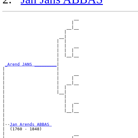
                             __

                            |  

                          __|__

                         |     

                       __|

                      |  |

                      |  |   __

                      |  |  |  

                      |  |__|__

                      |        

_Arend JANS _________
|

|                     |

|                     |      __

|                     |     |  

|                     |   __|__

|                     |  |     

|                     |__|

|                        |

|                        |   __

|                        |  |  

|                        |__|__

|                              

|

|--
Jan Arends ABBAS 
|  (1760 - 1848)

|                            __
