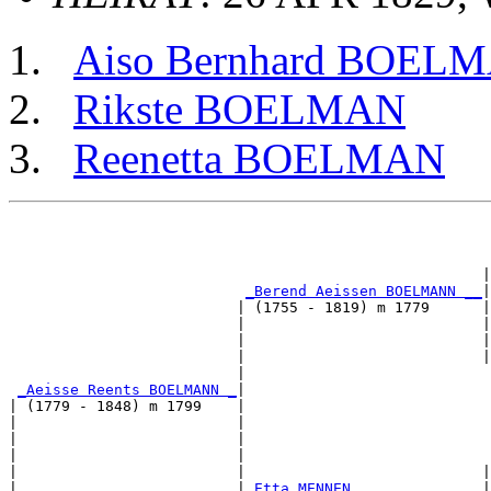
Aiso Bernhard BOEL
Rikste BOELMAN
Reenetta BOELMAN
                                                       
                                                       
                                                       
                                                      |
_Berend Aeissen BOELMANN __
|

                          | (1755 - 1819) m 1779      |

                          |                           |
                          |                           |
                          |                           |
                          |                            
_Aeisse Reents BOELMANN _
|

| (1779 - 1848) m 1799    |

|                         |                            
|                         |                            
|                         |                            
|                         |                           |
|                         |
_Etta MENNEN ______________
|
