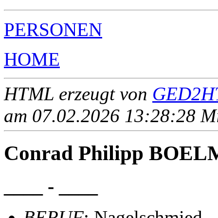
PERSONEN
HOME
HTML erzeugt von
GED2HT
am 07.02.2026 13:28:28 Mit
Conrad Philipp BOE
____ - ____
BERUF
: Nagelschmied