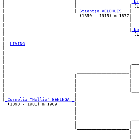
|                            |                      
_Ni
|                            |                     | (1
|                            |
_Stientje VELDHUIS __
|

|                              (1850 - 1915) m 1877|

|                                                  |   
|                                                  |   
|                                                  |
_No
|                                                    (1
|

|--
LIVING
|  

|                                                      
|                                                      
|                                                   ___
|                                                  |   
|                             _____________________|

|                            |                     |

|                            |                     |   
|                            |                     |   
|                            |                     |___
|                            |                         
|
_Cornelia "Nellie" BENINGA _
|

  (1890 - 1981) m 1909       |

                             |                         
                             |                         
                             |                      ___
                             |                     |   
                             |_____________________|

                                                   |

                                                   |   