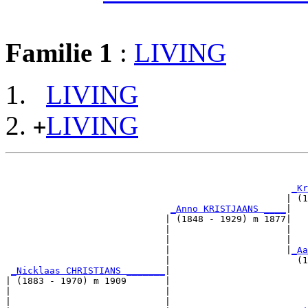
Familie 1
:
LIVING
LIVING
LIVING
+
                                                       
_Kr
                                                   | (1
_Anno KRISTJAANS ____
|

                             | (1848 - 1929) m 1877|

                             |                     |   
                             |                     |   
                             |                     |
_Aa
                             |                       (1
_Nicklaas CHRISTIANS _______
|

| (1883 - 1970) m 1909       |

|                            |                         
|                            |                         