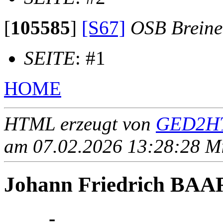
[
105585
]
[S67]
OSB Brein
SEITE
: #1
HOME
HTML erzeugt von
GED2HT
am 07.02.2026 13:28:28 Mit
Johann Friedrich BA
____ - ____