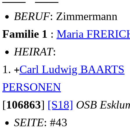
BERUF
: Zimmermann
Familie 1
:
Maria FRERIC
HEIRAT
:
Carl Ludwig BAARTS
+
PERSONEN
[
106863
]
[S18]
OSB Esklu
SEITE
: #43