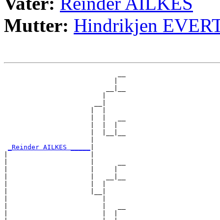
Vater:
Reinder AILKES
Mutter:
Hindrikjen EVER
                             __

                            |  

                          __|__

                         |     

                       __|

                      |  |

                      |  |   __

                      |  |  |  

                      |  |__|__

                      |        

_Reinder AILKES _____
|

|                     |

|                     |      __

|                     |     |  

|                     |   __|__

|                     |  |     

|                     |__|

|                        |

|                        |   __

|                        |  |  
