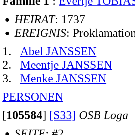
Familie 1
:
Evertje TOBIA
HEIRAT
: 1737
EREIGNIS
: Proklamatio
Abel JANSSEN
Meentje JANSSEN
Menke JANSSEN
PERSONEN
[
105584
]
[S33]
OSB Loga
SEITE
: #2