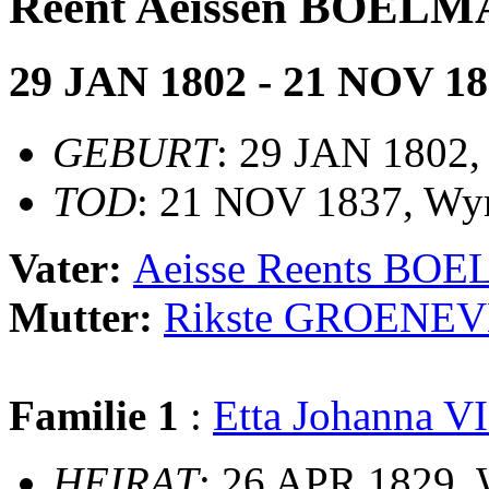
Reent Aeissen BOEL
29 JAN 1802 - 21 NOV 1
GEBURT
: 29 JAN 1802
TOD
: 21 NOV 1837, Wy
Vater:
Aeisse Reents B
Mutter:
Rikste GROENE
Familie 1
:
Etta Johanna 
HEIRAT
: 26 APR 1829,