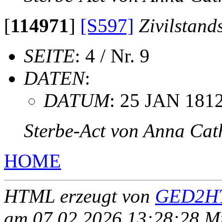
[
114971
]
[S597]
Zivilstand
SEITE
: 4 / Nr. 9
DATEN
:
DATUM
: 25 JAN 181
Sterbe-Act von Anna Cat
HOME
HTML erzeugt von
GED2HT
am 07.02.2026 13:28:28 Mit