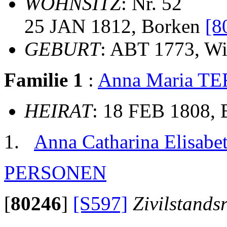
WOHNSITZ
: Nr. 52
25 JAN 1812, Borken
[8
GEBURT
: ABT 1773, Wi
Familie 1
:
Anna Maria T
HEIRAT
: 18 FEB 1808, 
Anna Catharina Elisa
PERSONEN
[
80246
]
[S597]
Zivilstands