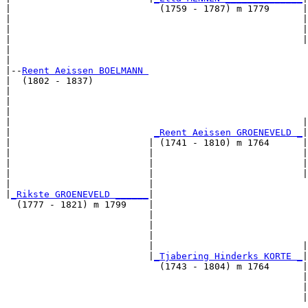
|                           (1759 - 1787) m 1779      |

|                                                     |
|                                                     |
|                                                     |
|                                                      
|

|--
Reent Aeissen BOELMANN 
|  (1802 - 1837)

|                                                      
|                                                      
|                                                      
|                                                     |
|                          
_Reent Aeissen GROENEVELD _
|

|                         | (1741 - 1810) m 1764      |

|                         |                           |
|                         |                           |
|                         |                           |
|                         |                            
|
_Rikste GROENEVELD ______
|

  (1777 - 1821) m 1799    |

                          |                            
                          |                            
                          |                            
                          |                           |
                          |
_Tjabering Hinderks KORTE _
|

                            (1743 - 1804) m 1764      |

                                                      |
                                                      |
                                                      |