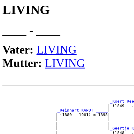
LIVING
____ - ____
Vater:
LIVING
Mutter:
LIVING
                                                       
_Koert Ree
                                            | (1849 - .
_Reinhart KAPUT _____
|

                      | (1880 - 1961) m 1898|

                      |                     |          
                      |                     |          
                      |                     |
_Geertje K
                      |                       (1848 - .