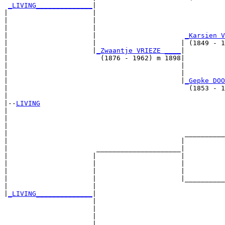
_LIVING______________
|

|                     |

|                     |                                
|                     |                                
|                     |                      
_Karsien V
|                     |                     | (1849 - 1
|                     |
_Zwaantje VRIEZE ____
|

|                       (1876 - 1962) m 1898|

|                                           |          
|                                           |          
|                                           |
_Gepke DOO
|                                             (1853 - 1
|

|--
LIVING
|  

|                                                      
|                                                      
|                                            __________
|                                           |          
|                      _____________________|

|                     |                     |

|                     |                     |          
|                     |                     |          
|                     |                     |__________
|                     |                                
|
_LIVING______________
|

                      |

                      |                                
                      |                                
                      |                      __________