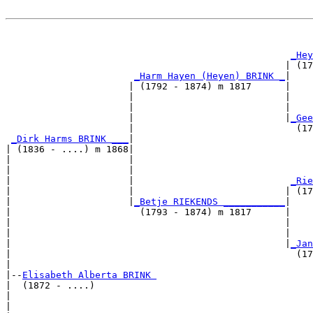
                                                       
_Hey
                                                  | (17
_Harm Hayen (Heyen) BRINK _
|

                      | (1792 - 1874) m 1817      |

                      |                           |    
                      |                           |    
                      |                           |
_Gee
                      |                             (17
_Dirk Harms BRINK ___
|

| (1836 - ....) m 1868|

|                     |                                
|                     |                                
|                     |                            
_Rie
|                     |                           | (17
|                     |
_Betje RIEKENDS ___________
|

|                       (1793 - 1874) m 1817      |

|                                                 |    
|                                                 |    
|                                                 |
_Jan
|                                                   (17
|

|--
Elisabeth Alberta BRINK 
|  (1872 - ....)

|                                                      
|                                                      