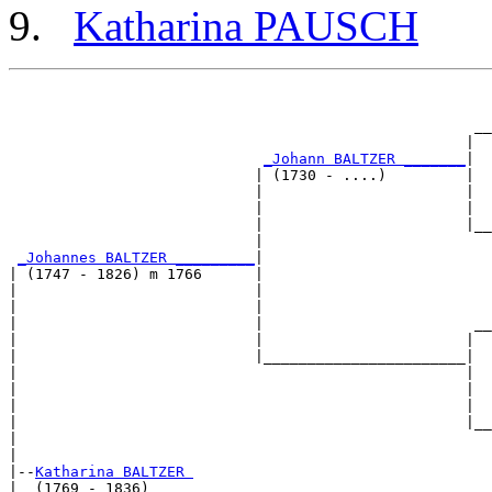
Katharina PAUSCH
                                                       
                                                       
                                                     __
                                                    |  
_Johann BALTZER _______
|

                            | (1730 - ....)         |

                            |                       |  
                            |                       |  
                            |                       |__
                            |                          
_Johannes BALTZER _________
|

| (1747 - 1826) m 1766      |

|                           |                          
|                           |                          
|                           |                        __
|                           |                       |  
|                           |_______________________|

|                                                   |

|                                                   |  
|                                                   |  
|                                                   |__
|                                                      
|

|--
Katharina BALTZER 
|  (1769 - 1836)
