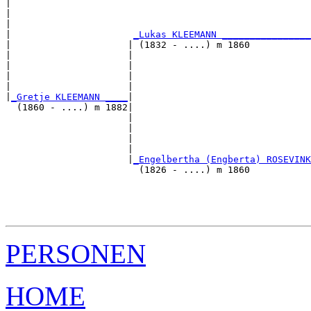
|                                                      
|                                                      
|                                                      
|                      
_Lukas KLEEMANN ________________
|                     | (1832 - ....) m 1860           
|                     |                                
|                     |                                
|                     |                                
|                     |                                
|
_Gretje KLEEMANN ____
|

  (1860 - ....) m 1882|

                      |                                
                      |                                
                      |                                
                      |                                
                      |
_Engelbertha (Engberta) ROSEVINK
                        (1826 - ....) m 1860           
                                                       
                                                       
                                                       
PERSONEN
HOME