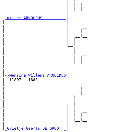
                           |  |   __

                           |  |  |  

                           |  |__|__

                           |        

_Willem ARNOLDUS _________
|

|                          |

|                          |      __

|                          |     |  

|                          |   __|__

|                          |  |     

|                          |__|

|                             |

|                             |   __

|                             |  |  

|                             |__|__

|                                   

|

|--
Mensina Willems ARNOLDUS 
|  (1807 - 1883)

|                                 __

|                                |  

|                              __|__

|                             |     

|                           __|

|                          |  |

|                          |  |   __

|                          |  |  |  

|                          |  |__|__

|                          |        

|
_Grietje Geerts DE GROOT _
|
