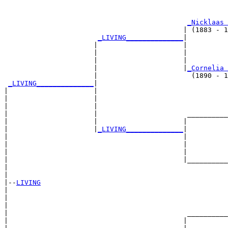
                                                       
_Nicklaas 
                                            | (1883 - 1
_LIVING______________
|

                      |                     |

                      |                     |          
                      |                     |          
                      |                     |
_Cornelia 
                      |                       (1890 - 1
_LIVING______________
|

|                     |

|                     |                                
|                     |                                
|                     |                      __________
|                     |                     |          
|                     |
_LIVING______________
|

|                                           |

|                                           |          
|                                           |          
|                                           |__________
|                                                      
|

|--
LIVING
|  

|                                                      
|                                                      
|                                            __________
|                                           |          