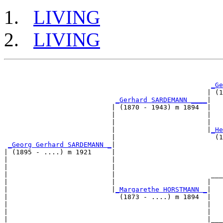
LIVING
LIVING
                                                       
_Ge
                                                   | (1
_Gerhard SARDEMANN ____
|

                           | (1870 - 1943) m 1894  |

                           |                       |   
                           |                       |   
                           |                       |
_He
                           |                         (1
_Georg Gerhard SARDEMANN _
|

| (1895 - ....) m 1921     |

|                          |                           
|                          |                           
|                          |                        ___
|                          |                       |   
|                          |
_Margarethe HORSTMANN _
|

|                            (1873 - ....) m 1894  |

|                                                  |   
|                                                  |   
|                                                  |___