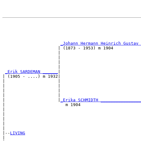
                                                       
                                                       
_Johann Hermann Heinrich Gustav 
                      | (1873 - 1953) m 1904           
                      |                                
                      |                                
                      |                                
                      |                                
_Erik SARDEMAN ______
|

| (1905 - ....) m 1932|

|                     |                                
|                     |                                
|                     |                                
|                     |                                
|                     |
_Erika SCHMIDTH ________________
|                        m 1904                        
|                                                      
|                                                      
|                                                      
|                                                      
|

|--
LIVING
|  
