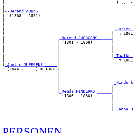
|                                               (.... -
|

|--
Berend ABBAS 
|  (1868 - 1871)

|                                                      
|                                                      
|                                              
_Jurjen 
|                                             |  m 1801
|                       
_Berend JUERGENS _____
|

|                      | (1801 - 1868)        |

|                      |                      |        
|                      |                      |        
|                      |                      |
_Taalke 
|                      |                         m 1801
|
_Jantje JUERGENS _____
|

  (1844 - ....) m 1867 |

                       |                               
                       |                               
                       |                       
_Hinderk
                       |                      |        
                       |
_Remda HINDERKS ______
|

                         (1806 - 1860)        |

                                              |        
                                              |        
                                              |
_Janna H
PERSONEN