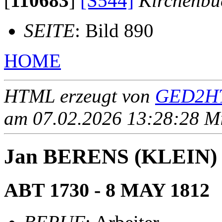
[
110683
]
[S544]
Kirchenbu
SEITE
: Bild 890
HOME
HTML erzeugt von
GED2HT
am 07.02.2026 13:28:28 Mit
Jan BERENS (KLEIN)
ABT 1730 - 8 MAY 1812