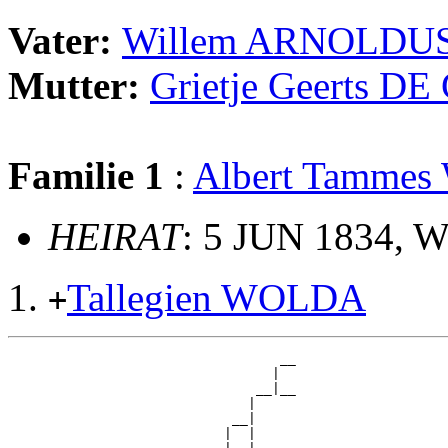
Vater:
Willem ARNOLDU
Mutter:
Grietje Geerts D
Familie 1
:
Albert Tamme
HEIRAT
: 5 JUN 1834, W
Tallegien WOLDA
+
                                  __

                                 |  

                               __|__

                              |     

                            __|

                           |  |
