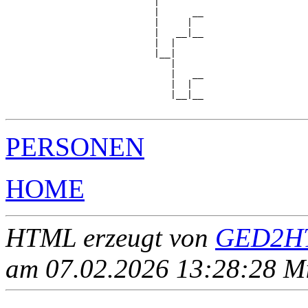
                           |

                           |      __

                           |     |  

                           |   __|__

                           |  |     

                           |__|

                              |

                              |   __

                              |  |  

                              |__|__

PERSONEN
HOME
HTML erzeugt von
GED2HT
am 07.02.2026 13:28:28 Mit