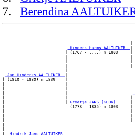
Berendina AALTUIKE
                                                       
                                                       
                                                      _
                                                     | 
_Hinderk Harms AALTUIKER _
|

                          | (1767 - ....) m 1803     |

                          |                          | 
                          |                          | 
                          |                          |_
                          |                            
_Jan Hinderks AALTUIKER _
|

| (1810 - 1880) m 1839    |

|                         |                            
|                         |                            
|                         |                           
_
|                         |                          | 
|                         |
_Greetje JANS (KLOK) _____
|

|                           (1773 - 1835) m 1803     |

|                                                    | 
|                                                    | 
|                                                    |
_
|                                                      
|

|--
Hindrik Jans AALTUIKER 