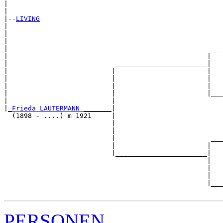
|                                                      
|

|--
LIVING
|  

|                                                      
|                                                      
|                                                   ___
|                                                  |   
|                           _______________________|

|                          |                       |

|                          |                       |   
|                          |                       |   
|                          |                       |___
|                          |                           
|
_Frieda LAUTERMANN _______
|

  (1898 - ....) m 1921     |

                           |                           
                           |                           
                           |                        ___
                           |                       |   
                           |_______________________|

                                                   |

                                                   |   
                                                   |   
                                                   |___
PERSONEN