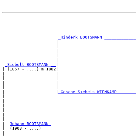
                                                       
                                                       
                                                       
                                                       
_Hinderk BOOTSMANN _____________
                      |                                
                      |                                
                      |                                
                      |                                
                      |                                
_Siebelt BOOTSMANN __
|

| (1857 - ....) m 1882|

|                     |                                
|                     |                                
|                     |                                
|                     |                                
|                     |
_Gesche Siebels WIENKAMP _______
|                                                      
|                                                      
|                                                      
|                                                      
|                                                      
|

|--
Johann BOOTSMANN 
|  (1903 - ....)

|                                                      