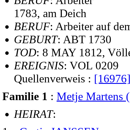
BERUF
: Arbeiter
1783, am Deich
BERUF
: Arbeiter auf d
GEBURT
: ABT 1730
TOD
: 8 MAY 1812, Völl
EREIGNIS
: VOL 0209
Quellenverweis :
[16976
Familie 1
:
Metje Martens
HEIRAT
: