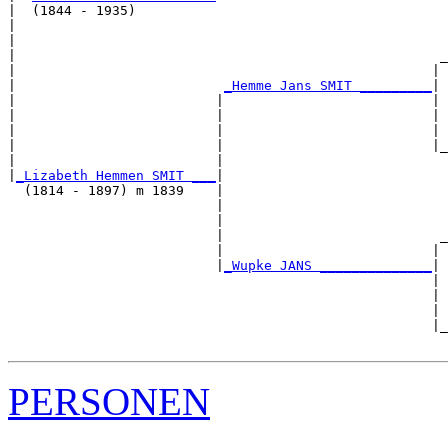
|  (1844 - 1935)

|                                                      
|                                                      
|                                                     _
|                                                    | 
|                          
_Hemme Jans SMIT _________
|

|                         |                          |

|                         |                          | 
|                         |                          | 
|                         |                          |_
|                         |                            
|
_Lizabeth Hemmen SMIT ___
|

  (1814 - 1897) m 1839    |

                          |                            
                          |                            
                          |                           _
                          |                          | 
                          |
_Wupke JANS ______________
|

                                                     |

                                                     | 
                                                     | 
                                                     |_
PERSONEN