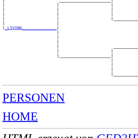
|                      _____________________|

|                     |                     |

|                     |                     |          
|                     |                     |          
|                     |                     |__________
|                     |                                
|
_LIVING______________
|

                      |

                      |                                
                      |                                
                      |                      __________
                      |                     |          
                      |_____________________|

                                            |

                                            |          
                                            |          
                                            |__________
PERSONEN
HOME