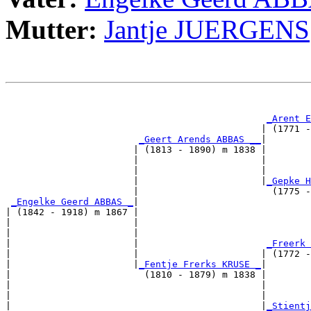
Mutter:
Jantje JUERGENS
                                                       
_Arent E
                                              | (1771 -
_Geert Arends ABBAS __
|

                       | (1813 - 1890) m 1838 |

                       |                      |       
                       |                      |        
                       |                      |
_Gepke H
                       |                        (1775 -
_Engelke Geerd ABBAS _
|

| (1842 - 1918) m 1867 |

|                      |                              
|                      |                               
|                      |                       
_Freerk 
|                      |                      | (1772 -
|                      |
_Fentje Frerks KRUSE _
|

|                        (1810 - 1879) m 1838 |

|                                             |       
|                                             |        
|                                             |
_Stientj