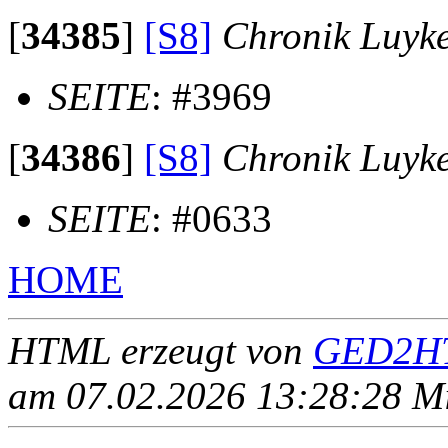
[
34385
]
[S8]
Chronik Luyk
SEITE
: #3969
[
34386
]
[S8]
Chronik Luyk
SEITE
: #0633
HOME
HTML erzeugt von
GED2HT
am 07.02.2026 13:28:28 Mit