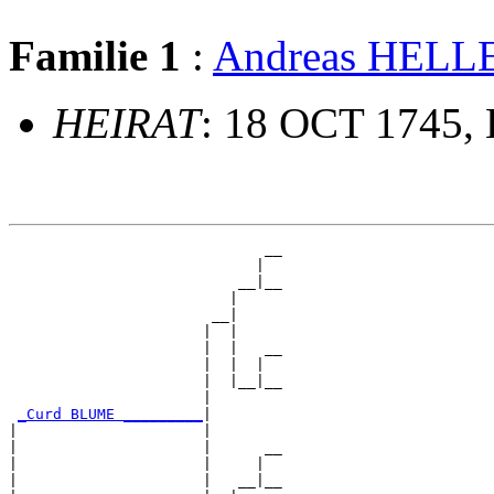
Familie 1
:
Andreas HEL
HEIRAT
: 18 OCT 1745, 
                             __

                            |  

                          __|__

                         |     

                       __|

                      |  |

                      |  |   __

                      |  |  |  

                      |  |__|__

                      |        

_Curd BLUME _________
|

|                     |

|                     |      __

|                     |     |  

|                     |   __|__
