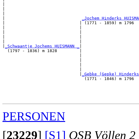
|                                                      
|                                                      
|                                                      
|                               
_Jochem Hinderks HUISMA
|                              | (1771 - 1859) m 1796  
|                              |                       
|                              |                       
|                              |                       
|                              |                       
|
_Schwaantje Jochems HUISMANN _
|

  (1797 - 1836) m 1828         |

                               |                       
                               |                       
                               |                       
                               |                       
                               |
_Gebke (Gepke) Hinderks
                                 (1771 - 1846) m 1796  
                                                       
                                                       
                                                       
PERSONEN
[
23229
]
[S1]
OSB Völlen 2