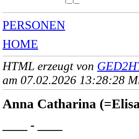
                         |__|__

PERSONEN
HOME
HTML erzeugt von
GED2HT
am 07.02.2026 13:28:28 Mit
Anna Catharina (=Eli
____ - ____