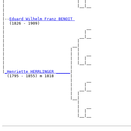
|                               |  |  

|                               |__|__

|                                     

|

|--
Eduard Wilhelm Franz BENOIT 
|  (1826 - 1909)

|                                   __

|                                  |  

|                                __|__

|                               |     

|                             __|

|                            |  |

|                            |  |   __

|                            |  |  |  

|                            |  |__|__

|                            |        

|
_Henriette HERRLINGER ______
|

  (1795 - 1855) m 1818       |

                             |      __

                             |     |  

                             |   __|__

                             |  |     

                             |__|

                                |

                                |   __

                                |  |  

                                |__|__
