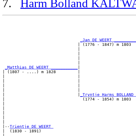
Harm Bolland KALT
                                                       
                                                       
                                                       
_Jan DE WEERT _________
                               | (1776 - 1847) m 1803  
                               |                       
                               |                       
                               |                       
                               |                       
_Matthias DE WEERT ___________
|

| (1807 - ....) m 1828         |

|                              |                       
|                              |                       
|                              |                       
|                              |                       
|                              |
_Tryntje Harms BOLLAND 
|                                (1774 - 1854) m 1803  
|                                                      
|                                                      
|                                                      
|                                                      
|

|--
Trientje DE WEERT 
|  (1830 - 1891)

|                                                      