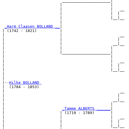
                          _____________________|

                         |                     |

                         |                     |   __

                         |                     |  |  

                         |                     |__|__

                         |                           

_Harm Claasen BOLLAND __
|

| (1742 - 1821)          |

|                        |                         __

|                        |                        |  

|                        |                      __|__

|                        |                     |     

|                        |_____________________|

|                                              |

|                                              |   __

|                                              |  |  

|                                              |__|__

|                                                    

|

|--
Hilke BOLLAND 
|  (1784 - 1853)

|                                                  __

|                                                 |  

|                                               __|__

|                                              |     

|                         
_Tamme ALBERTS ______
|

|                        | (1719 - 1789)       |

|                        |                     |   __

|                        |                     |  |  

|                        |                     |__|__
