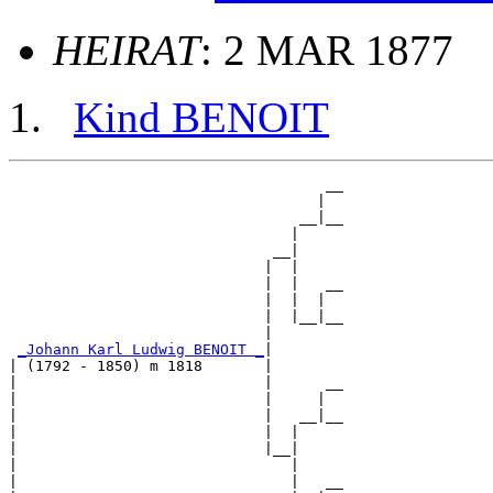
HEIRAT
: 2 MAR 1877
Kind BENOIT
                                    __

                                   |  

                                 __|__

                                |     

                              __|

                             |  |

                             |  |   __

                             |  |  |  

                             |  |__|__

                             |        

_Johann Karl Ludwig BENOIT _
|

| (1792 - 1850) m 1818       |

|                            |      __

|                            |     |  

|                            |   __|__

|                            |  |     

|                            |__|

|                               |

|                               |   __
