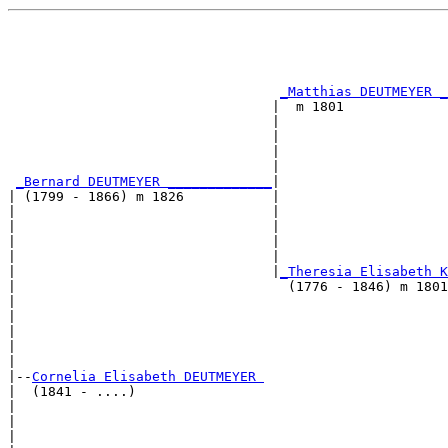
                                                       
                                                       
                                                       
                                                       
_Matthias DEUTMEYER _
                                 |  m 1801             
                                 |                     
                                 |                     
                                 |                     
                                 |                     
_Bernard DEUTMEYER _____________
|

| (1799 - 1866) m 1826           |

|                                |                     
|                                |                     
|                                |                     
|                                |                     
|                                |
_Theresia Elisabeth K
|                                  (1776 - 1846) m 1801
|                                                      
|                                                      
|                                                      
|                                                      
|

|--
Cornelia Elisabeth DEUTMEYER 
|  (1841 - ....)

|                                                      
|                                                      
|                                                      