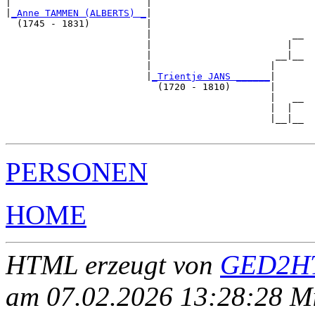
|                        |                           

|
_Anne TAMMEN (ALBERTS) _
|

  (1745 - 1831)          |

                         |                         __

                         |                        |  

                         |                      __|__

                         |                     |     

                         |
_Trientje JANS ______
|

                           (1720 - 1810)       |

                                               |   __

                                               |  |  

                                               |__|__

PERSONEN
HOME
HTML erzeugt von
GED2HT
am 07.02.2026 13:28:28 Mit