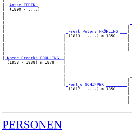
|

|--
Antje EEDEN 
|  (1890 - ....)

|                                                      
|                                                      
|                                                     
_
|                                                    | 
|                          
_Frerk Peters FRÖHLING ___
|

|                         | (1813 - ....) m 1850     |

|                         |                          | 
|                         |                          | 
|                         |                          |
_
|                         |                            
|
_Noene Freerks FRÖHLING _
|

  (1853 - 1938) m 1878    |

                          |                            
                          |                            
                          |                           _
                          |                          | 
                          |
_Fentje SCHIPPER _________
|

                            (1817 - ....) m 1850     |

                                                     | 
                                                     | 
                                                     |_
PERSONEN