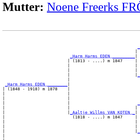
Mutter:
Noene Freerks F
                                                       
_
                                                     | 
_Harm Harms EDEN _________
|

                          | (1813 - ....) m 1847     |

                          |                          | 
                          |                          | 
                          |                          |
_
                          |                            
_Harm Harms EDEN ________
|

| (1848 - 1918) m 1878    |

|                         |                            
|                         |                            
|                         |                           
_
|                         |                          | 
|                         |
_Aaltje Willms VAN KOTEN _
|

|                           (1818 - ....) m 1847     |

|                                                    | 
|                                                    | 
|                                                    |
_
|                                                      