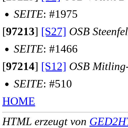
SEITE
: #1975
[
97213
]
[S27]
OSB Steenfe
SEITE
: #1466
[
97214
]
[S12]
OSB Mitling
SEITE
: #510
HOME
HTML erzeugt von
GED2HT