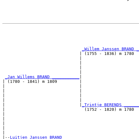
                                                       
                                                       
                                                       
_Willem Janssen BRAND _
                               | (1755 - 1836) m 1780  
                               |                       
                               |                       
                               |                       
                               |                       
_Jan Willems BRAND ___________
|

| (1780 - 1841) m 1809         |

|                              |                       
|                              |                       
|                              |                       
|                              |                       
|                              |
_Trintje BERENDS ______
|                                (1752 - 1820) m 1780  
|                                                      
|                                                      
|                                                      
|                                                      
|

|--
Luitjen Janssen BRAND 