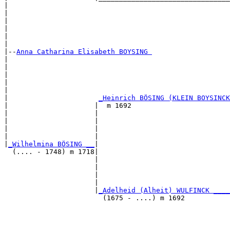
|                                                      
|                                                      
|                                                      
|                                                      
|                                                      
|

|--
Anna Catharina Elisabeth BOYSING 
|  

|                                                      
|                                                      
|                                                      
|                                                      
|                      
_Heinrich BÖSING (KLEIN BOYSINCK
|                     |  m 1692                        
|                     |                                
|                     |                                
|                     |                                
|                     |                                
|
_Wilhelmina BÖSING __
|

  (.... - 1748) m 1718|

                      |                                
                      |                                
                      |                                
                      |                                
                      |
_Adelheid (Alheit) WULFINCK ____
                        (1675 - ....) m 1692           
                                                       
                                                       
                                                       