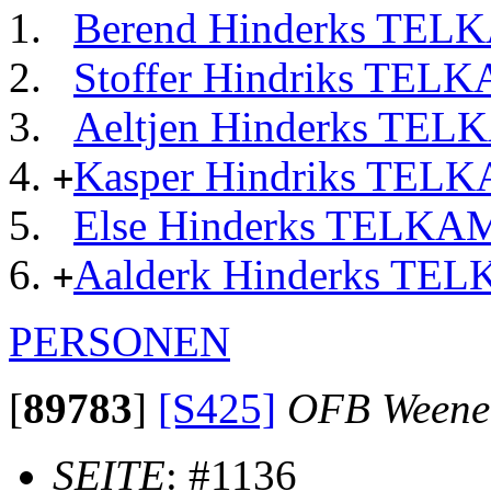
Berend Hinderks TEL
Stoffer Hindriks TEL
Aeltjen Hinderks TE
Kasper Hindriks TEL
+
Else Hinderks TELKA
Aalderk Hinderks TE
+
PERSONEN
[
89783
]
[S425]
OFB Weene
SEITE
: #1136