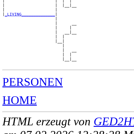
|                     |  |  |  

|                     |  |__|__

|                     |        

|
_LIVING______________
|

                      |

                      |      __

                      |     |  

                      |   __|__

                      |  |     

                      |__|

                         |

                         |   __

                         |  |  

                         |__|__

PERSONEN
HOME
HTML erzeugt von
GED2HT