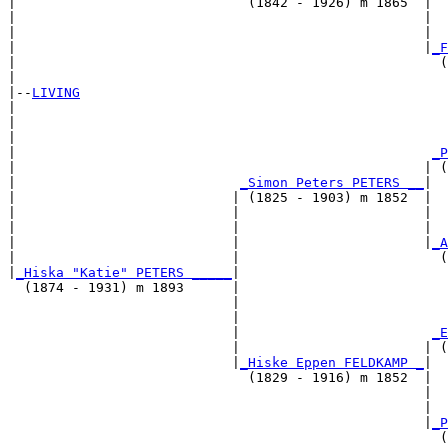
|                             (1842 - 1926) m 1865  |

|                                                   |  
|                                                   |  
|                                                   |
_F
|                                                     (
|

|--
LIVING
|  

|                                                      
|                                                      
|                                                    
_P
|                                                   | (
|                            
_Simon Peters PETERS __
|

|                           | (1825 - 1903) m 1852  |

|                           |                       |  
|                           |                       |  
|                           |                       |
_A
|                           |                         (
|
_Hiska "Katie" PETERS _____
|

  (1874 - 1931) m 1893      |

                            |                          
                            |                          
                            |                        
_E
                            |                       | (
                            |
_Hiske Eppen FELDKAMP _
|

                              (1829 - 1916) m 1852  |

                                                    |  
                                                    |  
                                                    |
_P