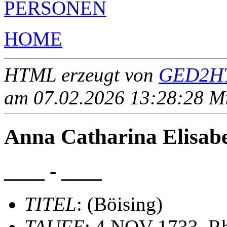
PERSONEN
HOME
HTML erzeugt von
GED2HT
am 07.02.2026 13:28:28 Mit
Anna Catharina Elisab
____ - ____
TITEL
: (Böising)
TAUFE
: 4 NOV 1733, Rh