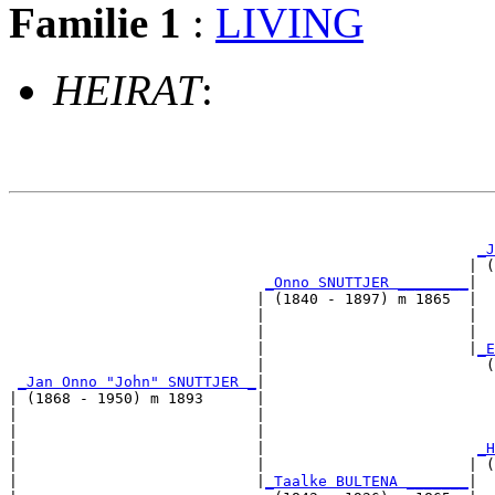
Familie 1
:
LIVING
HEIRAT
:
                                                       
_J
                                                    | (
_Onno SNUTTJER ________
|

                            | (1840 - 1897) m 1865  |

                            |                       |  
                            |                       |  
                            |                       |
_E
                            |                         (
_Jan Onno "John" SNUTTJER _
|

| (1868 - 1950) m 1893      |

|                           |                          
|                           |                          
|                           |                        
_H
|                           |                       | (
|                           |
_Taalke BULTENA _______
|
