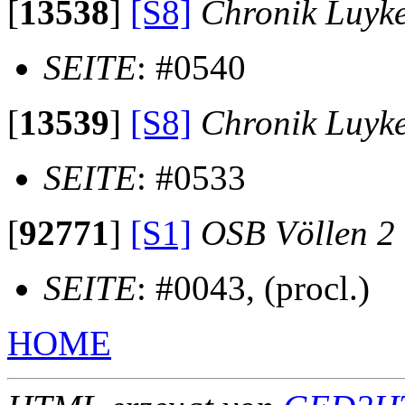
[
13538
]
[S8]
Chronik Luyk
SEITE
: #0540
[
13539
]
[S8]
Chronik Luyk
SEITE
: #0533
[
92771
]
[S1]
OSB Völlen 2
SEITE
: #0043, (procl.)
HOME