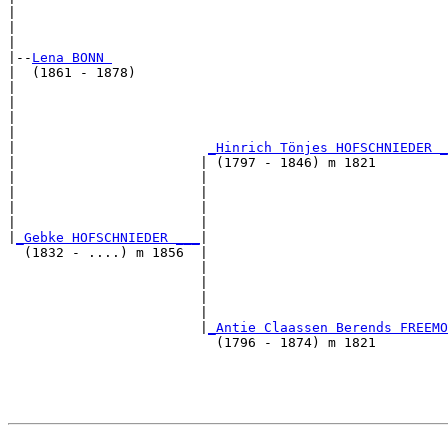
|                                                      
|                                                      
|

|--
Lena BONN 
|  (1861 - 1878)

|                                                      
|                                                      
|                                                      
|                                                      
|                        
_Hinrich Tönjes HOFSCHNIEDER _
|                       | (1797 - 1846) m 1821         
|                       |                              
|                       |                              
|                       |                              
|                       |                              
|
_Gebke HOFSCHNIEDER ___
|

  (1832 - ....) m 1856  |

                        |                              
                        |                              
                        |                              
                        |                              
                        |
_Antie Claassen Berends FREEMO
                          (1796 - 1874) m 1821         
                                                       
                                                       
                                                       