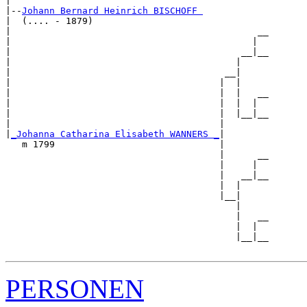
|

|--
Johann Bernard Heinrich BISCHOFF 
|  (.... - 1879)

|                                             __

|                                            |  

|                                          __|__

|                                         |     

|                                       __|

|                                      |  |

|                                      |  |   __

|                                      |  |  |  

|                                      |  |__|__

|                                      |        

|
_Johanna Catharina Elisabeth WANNERS _
|

   m 1799                              |

                                       |      __

                                       |     |  

                                       |   __|__

                                       |  |     

                                       |__|

                                          |

                                          |   __

                                          |  |  

                                          |__|__

PERSONEN