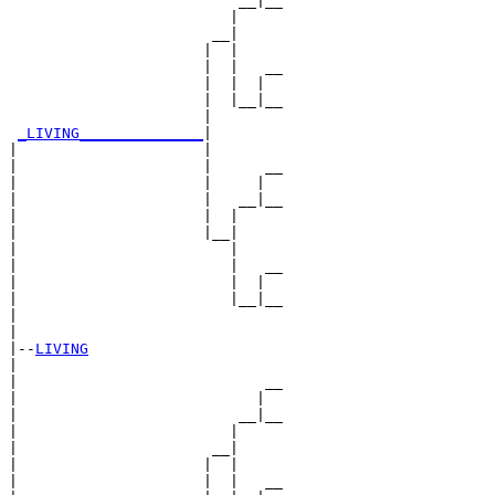
                          __|__

                         |     

                       __|

                      |  |

                      |  |   __

                      |  |  |  

                      |  |__|__

                      |        

_LIVING______________
|

|                     |

|                     |      __

|                     |     |  

|                     |   __|__

|                     |  |     

|                     |__|

|                        |

|                        |   __

|                        |  |  

|                        |__|__

|                              

|

|--
LIVING
|  

|                            __

|                           |  

|                         __|__

|                        |     

|                      __|

|                     |  |

|                     |  |   __
