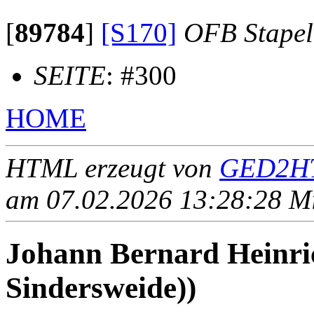
[
89784
]
[S170]
OFB Stape
SEITE
: #300
HOME
HTML erzeugt von
GED2HT
am 07.02.2026 13:28:28 Mit
Johann Bernard Heinri
Sindersweide))