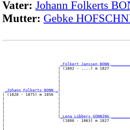
Vater:
Johann Folkerts B
Mutter:
Gebke HOFSCHN
                                                       
                                                       
_Folkert Janssen BONN ________
                        | (1802 - ....) m 1827         
                        |                              
                        |                              
                        |                              
                        |                              
_Johann Folkerts BONN _
|

| (1828 - 1875) m 1856  |

|                       |                              
|                       |                              
|                       |                              
|                       |                              
|                       |
_Lena Lübbers GÜNNING ________
|                         (1800 - 1863) m 1827         
|                                                      
|                                                      