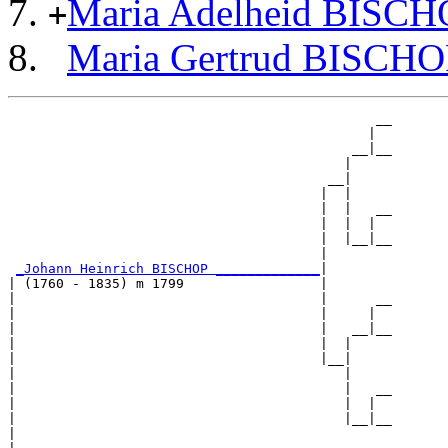
Maria Adelheid BISC
+
Maria Gertrud BISCH
                                              __

                                             |  

                                           __|__

                                          |     

                                        __|

                                       |  |

                                       |  |   __

                                       |  |  |  

                                       |  |__|__

                                       |        

_Johann Heinrich BISCHOP _____________
|

| (1760 - 1835) m 1799                 |

|                                      |      __

|                                      |     |  

|                                      |   __|__

|                                      |  |     

|                                      |__|

|                                         |

|                                         |   __

|                                         |  |  

|                                         |__|__

|                                               
