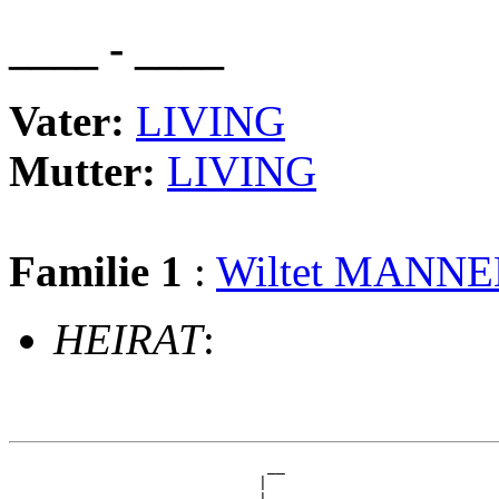
____ - ____
Vater:
LIVING
Mutter:
LIVING
Familie 1
:
Wiltet MANN
HEIRAT
:
                             __

                            |  
