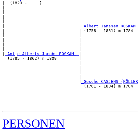
|  (1829 - ....)

|                                                      
|                                                      
|                                                      
|                                                      
|                               
_Albert Janssen ROSKAM 
|                              | (1758 - 1851) m 1784  
|                              |                       
|                              |                       
|                              |                       
|                              |                       
|
_Antje Alberts Jacobs ROSKAM _
|

  (1785 - 1862) m 1809         |

                               |                       
                               |                       
                               |                       
                               |                       
                               |
_Gesche CASJENS (KÖLLER
                                 (1761 - 1834) m 1784  
                                                       
                                                       
                                                       
PERSONEN