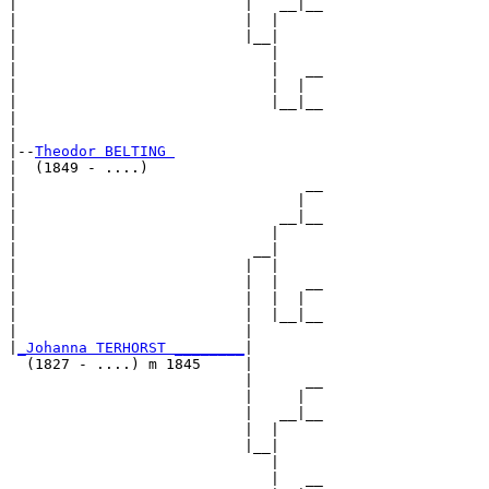
|                          |   __|__

|                          |  |     

|                          |__|

|                             |

|                             |   __

|                             |  |  

|                             |__|__

|                                   

|

|--
Theodor BELTING 
|  (1849 - ....)

|                                 __

|                                |  

|                              __|__

|                             |     

|                           __|

|                          |  |

|                          |  |   __

|                          |  |  |  

|                          |  |__|__

|                          |        

|
_Johanna TERHORST ________
|

  (1827 - ....) m 1845     |

                           |      __

                           |     |  

                           |   __|__

                           |  |     

                           |__|

                              |

                              |   __
