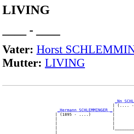
LIVING
____ - ____
Vater:
Horst SCHLEMMI
Mutter:
LIVING
                                                       
                                                       
_Nn SCHL
                                              | (.... -
_Hermann SCHLEMMINGER _
|

                      | (1895 - ....)         |

                      |                       |        
                      |                       |        
                      |                       |________
                      |                                