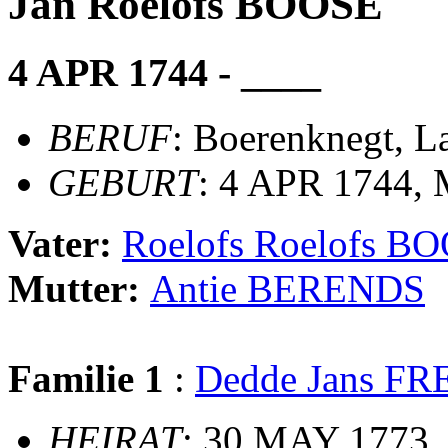
Jan Roelofs BOOSE
4 APR 1744 - ____
BERUF
: Boerenknegt, L
GEBURT
: 4 APR 1744,
Vater:
Roelofs Roelofs B
Mutter:
Antie BERENDS
Familie 1
:
Dedde Jans FR
HEIRAT
: 30 MAY 1773,