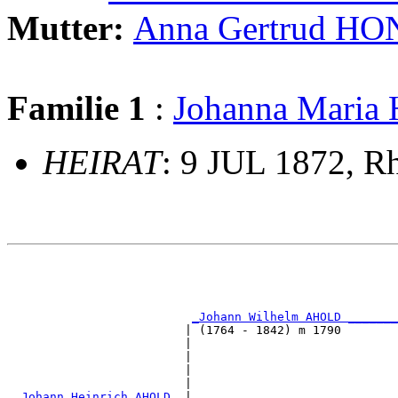
Mutter:
Anna Gertrud H
Familie 1
:
Johanna Mar
HEIRAT
: 9 JUL 1872, R
                                                       
                                                       
                                                       
                                                       
_Johann Wilhelm AHOLD _______
                         | (1764 - 1842) m 1790        
                         |                             
                         |                             
                         |                             
                         |                             
_Johann Heinrich AHOLD _
|
