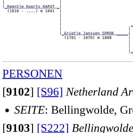
|                       |                              
|
_Reentje Koerts KAPUT _
|

  (1816 - ....) m 1841  |

                        |                              
                        |                              
                        |                             
_
                        |                            | 
                        |
_Grietje Janssen SPROK _____
|

                          (1781 - 1870) m 1808       |

                                                     | 
                                                     | 
                                                     |
_
PERSONEN
[
9102
]
[S96]
Netherland Ar
SEITE
: Bellingwolde, G
[
9103
]
[S222]
Bellingwolde