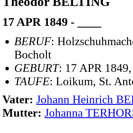
Theodor BELTING
17 APR 1849 - ____
BERUF
: Holzschuhmach
Bocholt
GEBURT
: 17 APR 1849
TAUFE
: Loikum, St. Ant
Vater:
Johann Heinrich B
Mutter:
Johanna TERHOR