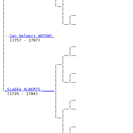
|                     |  |     

|                     |__|

|                        |

|                        |   __

|                        |  |  

|                        |__|__

|                              

|

|--
Jan Helmers ANTONY 
|  (1757 - 1797)

|                            __

|                           |  

|                         __|__

|                        |     

|                      __|

|                     |  |

|                     |  |   __

|                     |  |  |  

|                     |  |__|__

|                     |        

|
_Siabke ALBERTS _____
|

  (1735 - 1784)       |

                      |      __

                      |     |  

                      |   __|__

                      |  |     

                      |__|

                         |

                         |   __

                         |  |  
