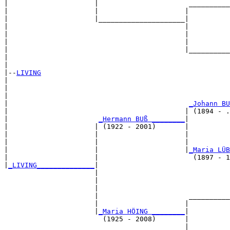
|                     |                      __________
|                     |                     |          
|                     |_____________________|

|                                           |

|                                           |          
|                                           |          
|                                           |__________
|                                                      
|

|--
LIVING
|  

|                                                      
|                                                      
|                                            
_Johann BU
|                                           | (1894 - .
|                      
_Hermann BUß ________
|

|                     | (1922 - 2001)       |

|                     |                     |          
|                     |                     |          
|                     |                     |
_Maria LÜB
|                     |                       (1897 - 1
|
_LIVING______________
|

                      |

                      |                                
                      |                                
                      |                      __________
                      |                     |          
                      |
_Maria HÖING ________
|

                        (1925 - 2008)       |

                                            |          