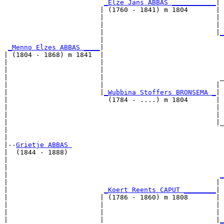
_Elze Jans ABBAS ___________
|

                        | (1760 - 1841) m 1804       |

                        |                            | 
                        |                            | 
                        |                            |
_
                        |                              
_Menno Elzes ABBAS ____
|

| (1804 - 1868) m 1841  |

|                       |                              
|                       |                              
|                       |                             _
|                       |                            | 
|                       |
_Wubbina Stoffers BRONSEMA _
|

|                         (1784 - ....) m 1804       |

|                                                    | 
|                                                    | 
|                                                    |_
|                                                      
|

|--
Grietje ABBAS 
|  (1844 - 1888)

|                                                      
|                                                      
|                                                     
_
|                                                    | 
|                        
_Koert Reents CAPUT ________
|

|                       | (1786 - 1860) m 1808       |

|                       |                            | 
|                       |                            | 
|                       |                            |
_