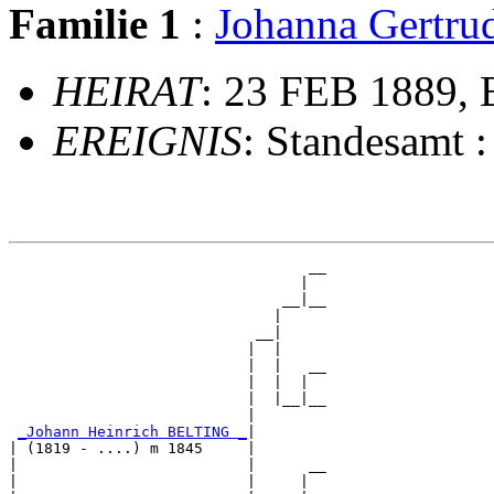
Familie 1
:
Johanna Gert
HEIRAT
: 23 FEB 1889, B
EREIGNIS
: Standesamt 
                                  __

                                 |  

                               __|__

                              |     

                            __|

                           |  |

                           |  |   __

                           |  |  |  

                           |  |__|__

                           |        

_Johann Heinrich BELTING _
|

| (1819 - ....) m 1845     |

|                          |      __

|                          |     |  
