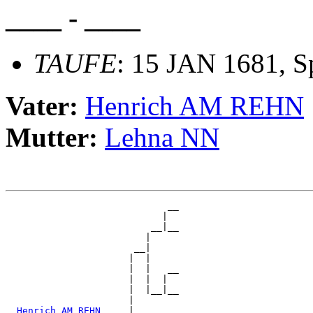
____ - ____
TAUFE
: 15 JAN 1681, 
Vater:
Henrich AM REHN
Mutter:
Lehna NN
                             __

                            |  

                          __|__

                         |     

                       __|

                      |  |

                      |  |   __

                      |  |  |  

                      |  |__|__

                      |        

_Henrich AM REHN ____
|
