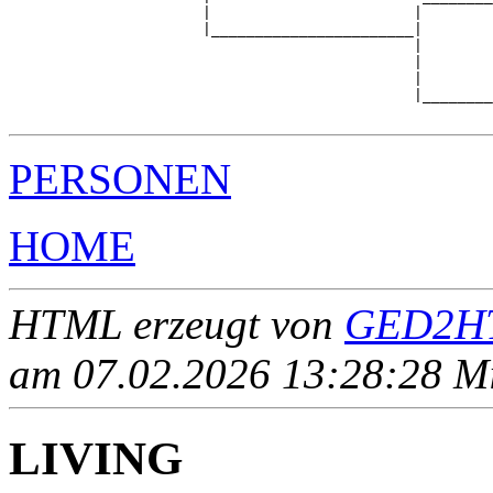
                      |                       |        
                      |_______________________|

                                              |

                                              |        
                                              |        
                                              |________
PERSONEN
HOME
HTML erzeugt von
GED2HT
am 07.02.2026 13:28:28 Mit
LIVING