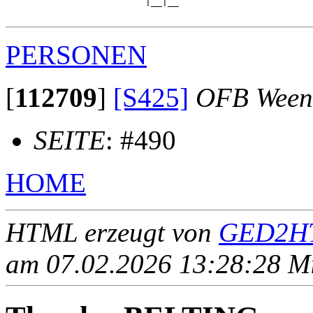
                         |__|__

PERSONEN
[
112709
]
[S425]
OFB Ween
SEITE
: #490
HOME
HTML erzeugt von
GED2HT
am 07.02.2026 13:28:28 Mit