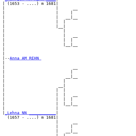
| (1653 - ....) m 1681|

|                     |      __

|                     |     |  

|                     |   __|__

|                     |  |     

|                     |__|

|                        |

|                        |   __

|                        |  |  

|                        |__|__

|                              

|

|--
Anna AM REHN 
|  

|                            __

|                           |  

|                         __|__

|                        |     

|                      __|

|                     |  |

|                     |  |   __

|                     |  |  |  

|                     |  |__|__

|                     |        

|
_Lehna NN ___________
|

  (1657 - ....) m 1681|

                      |      __

                      |     |  

                      |   __|__

                      |  |     
