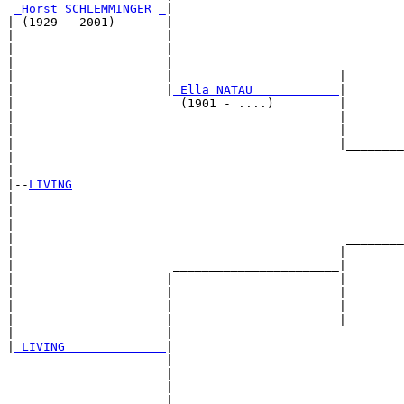
_Horst SCHLEMMINGER _
|

| (1929 - 2001)       |

|                     |                                
|                     |                                
|                     |                        ________
|                     |                       |        
|                     |
_Ella NATAU ___________
|

|                       (1901 - ....)         |

|                                             |        
|                                             |        
|                                             |________
|                                                      
|

|--
LIVING
|  

|                                                      
|                                                      
|                                              ________
|                                             |        
|                      _______________________|

|                     |                       |

|                     |                       |        
|                     |                       |        
|                     |                       |________
|                     |                                
|
_LIVING______________
|

                      |

                      |                                
                      |                                
                      |                        ________