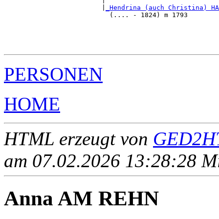
                         |                             
                         |
_Hendrina (auch Christina) HA
                           (.... - 1824) m 1793        
                                                       
                                                       
                                                       
PERSONEN
HOME
HTML erzeugt von
GED2HT
am 07.02.2026 13:28:28 Mit
Anna AM REHN