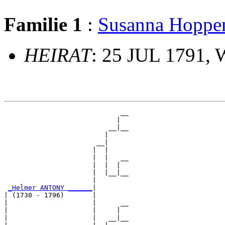
Familie 1
:
Susanna Hopp
HEIRAT
: 25 JUL 1791,
                             __

                            |  

                          __|__

                         |     

                       __|

                      |  |

                      |  |   __

                      |  |  |  

                      |  |__|__

                      |        

_Helmer ANTONY ______
|

| (1730 - 1796)       |

|                     |      __

|                     |     |  

|                     |   __|__
