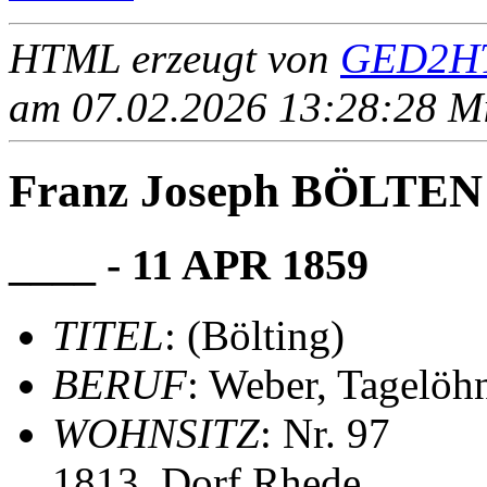
HTML erzeugt von
GED2HT
am 07.02.2026 13:28:28 Mit
Franz Joseph BÖLTEN (
____ - 11 APR 1859
TITEL
: (Bölting)
BERUF
: Weber, Tagelöh
WOHNSITZ
: Nr. 97
1813, Dorf Rhede