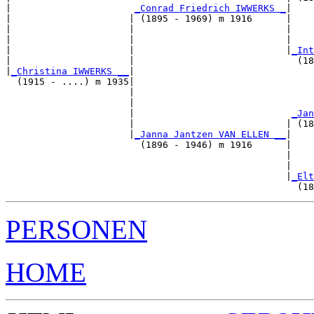
|                      
_Conrad Friedrich IWWERKS _
|

|                     | (1895 - 1969) m 1916      |

|                     |                           |    
|                     |                           |    
|                     |                           |
_Int
|                     |                             (18
|
_Christina IWWERKS __
|

  (1915 - ....) m 1935|

                      |                                
                      |                                
                      |                            
_Jan
                      |                           | (18
                      |
_Janna Jantzen VAN ELLEN __
|

                        (1896 - 1946) m 1916      |

                                                  |    
                                                  |    
                                                  |
_Elt
PERSONEN
HOME