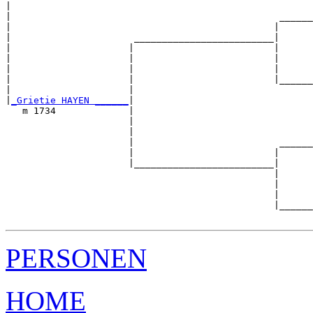
|                                                      
|                                                ______
|                                               |      
|                      _________________________|

|                     |                         |

|                     |                         |      
|                     |                         |      
|                     |                         |______
|                     |                                
|
_Grietie HAYEN ______
|

   m 1734             |

                      |                                
                      |                                
                      |                          ______
                      |                         |      
                      |_________________________|

                                                |

                                                |      
                                                |      
                                                |______
PERSONEN
HOME