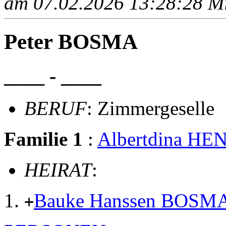
am 07.02.2026 13:28:28 Mit
Peter BOSMA
____ - ____
BERUF
: Zimmergeselle
Familie 1
:
Albertdina H
HEIRAT
:
Bauke Hanssen BOSM
+