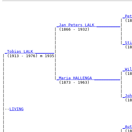
                                                       
_Pet
                                                  | (18
_Jan Peters LALK __________
|

                      | (1866 - 1932)             |

                      |                           |    
                      |                           |    
                      |                           |
_Sti
                      |                             (18
_Tobias LALK ________
|

| (1913 - 1976) m 1935|

|                     |                                
|                     |                                
|                     |                            
_Wil
|                     |                           | (18
|                     |
_Maria HALLENGA ___________
|

|                       (1873 - 1963)             |

|                                                 |    
|                                                 |    
|                                                 |
_Joh
|                                                   (18
|

|--
LIVING
|  

|                                                      
|                                                      
|                                                  
_Aut
|                                                 | (18