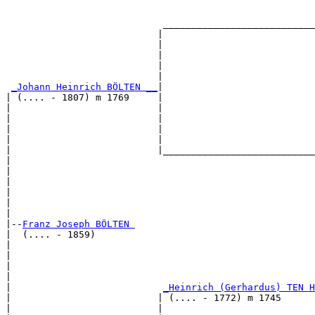
                                                       
                                                       
                            ___________________________
                           |                           
                           |                           
                           |                           
                           |                           
                           |                           
_Johann Heinrich BÖLTEN __
|

| (.... - 1807) m 1769     |

|                          |                           
|                          |                           
|                          |                           
|                          |                           
|                          |___________________________
|                                                      
|                                                      
|                                                      
|                                                      
|                                                      
|

|--
Franz Joseph BÖLTEN 
|  (.... - 1859)

|                                                      
|                                                      
|                                                      
|                                                      
|                           
_Heinrich (Gerhardus) TEN H
|                          | (.... - 1772) m 1745      
|                          |                           