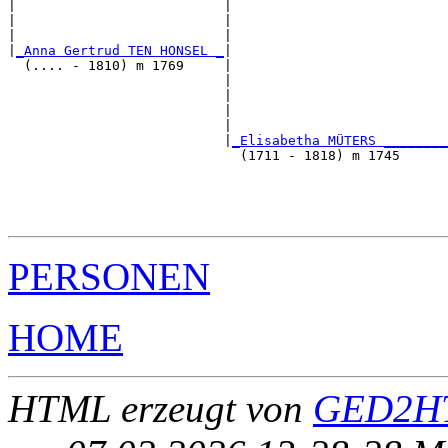
|                          |                           
|                          |                           
|                          |                           
|
_Anna Gertrud TEN HONSEL _
|

  (.... - 1810) m 1769     |

                           |                           
                           |                           
                           |                           
                           |                           
                           |
_Elisabetha MÜTERS ________
                             (1711 - 1818) m 1745      
                                                       
                                                       
                                                       
PERSONEN
HOME
HTML erzeugt von
GED2HT