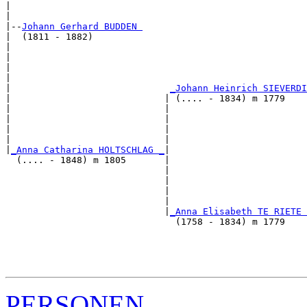
|                                                      
|

|--
Johann Gerhard BUDDEN 
|  (1811 - 1882)

|                                                      
|                                                      
|                                                      
|                                                      
|                             
_Johann Heinrich SIEVERDI
|                            | (.... - 1834) m 1779    
|                            |                         
|                            |                         
|                            |                         
|                            |                         
|
_Anna Catharina HOLTSCHLAG _
|

  (.... - 1848) m 1805       |

                             |                         
                             |                         
                             |                         
                             |                         
                             |
_Anna Elisabeth TE RIETE 
                               (1758 - 1834) m 1779    
                                                       
                                                       
                                                       
PERSONEN