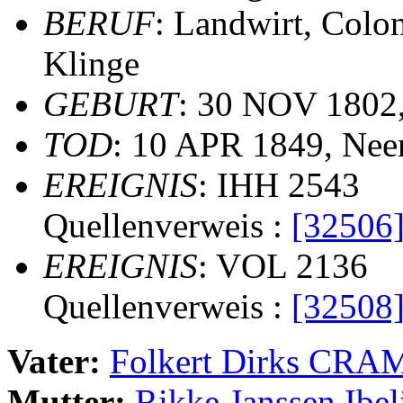
BERUF
: Landwirt, Colon
Klinge
GEBURT
: 30 NOV 1802
TOD
: 10 APR 1849, Ne
EREIGNIS
: IHH 2543
Quellenverweis :
[32506
EREIGNIS
: VOL 2136
Quellenverweis :
[32508
Vater:
Folkert Dirks CR
Mutter:
Rikke Janssen Ib