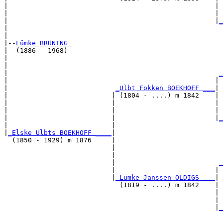
|                                                    | 
|                                                    | 
|                                                    |
_
|                                                      
|

|--
Lümke BRÜNING 
|  (1886 - 1968)

|                                                      
|                                                      
|                                                     
_
|                                                    | 
|                           
_Ulbt Fokken BOEKHOFF ___
|

|                          | (1804 - ....) m 1842    |

|                          |                         | 
|                          |                         | 
|                          |                         |
_
|                          |                           
|
_Elske Ulbts BOEKHOFF ____
|

  (1850 - 1929) m 1876     |

                           |                           
                           |                           
                           |                          
_
                           |                         | 
                           |
_Lümke Janssen OLDIGS ___
|

                             (1819 - ....) m 1842    |

                                                     | 
                                                     | 
                                                     |
_