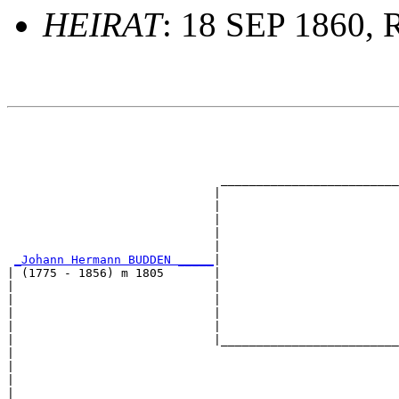
HEIRAT
: 18 SEP 1860, 
                                                       
                                                       
                                                       
                                                       
                              _________________________
                             |                         
                             |                         
                             |                         
                             |                         
                             |                         
_Johann Hermann BUDDEN _____
|

| (1775 - 1856) m 1805       |

|                            |                         
|                            |                         
|                            |                         
|                            |                         
|                            |_________________________
|                                                      
|                                                      
|                                                      
|                                                      