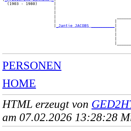
  (1903 - 1980)       |

                      |                                
                      |                                
                      |                          ______
                      |                         |      
                      |
_Jantje JACOBS __________
|

                                                |

                                                |      
                                                |      
                                                |______
PERSONEN
HOME
HTML erzeugt von
GED2HT
am 07.02.2026 13:28:28 Mit