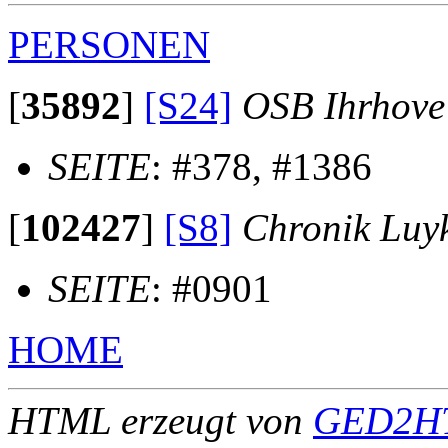
PERSONEN
[
35892
]
[S24]
OSB Ihrhove
SEITE
: #378, #1386
[
102427
]
[S8]
Chronik Luy
SEITE
: #0901
HOME
HTML erzeugt von
GED2HT