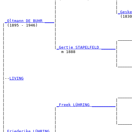
                      |                         |      
                      |                         |      
                      |                         |
_Geske
                      |                           (1830
_Oltmann DE BUHR ____
|

| (1895 - 1946)       |

|                     |                                
|                     |                                
|                     |                          ______
|                     |                         |      
|                     |
_Gertje STAPELFELD ______
|

|                        m 1888                 |

|                                               |      
|                                               |      
|                                               |______
|                                                      
|

|--
LIVING
|  

|                                                      
|                                                      
|                                                ______
|                                               |      
|                      
_Freek LÜHRING __________
|

|                     |                         |

|                     |                         |      
|                     |                         |      
|                     |                         |______
|                     |                                
|
_Friederike LÜHRING _
|
