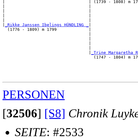
|                                  | (1739 - 1808) m 17
|                                  |                   
|                                  |                   
|                                  |                   
|                                  |                   
|
_Rikke Janssen Ibelings HÜNDLING _
|

  (1776 - 1809) m 1799             |

                                   |                  
                                   |                   
                                   |                   
                                   |                   
                                   |
_Trine Margaretha R
                                     (1747 - 1804) m 17
                                                      
                                                       
                                                       
PERSONEN
[
32506
]
[S8]
Chronik Luyk
SEITE
: #2533