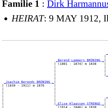
Familie 1
:
Dirk Harmann
HEIRAT
: 9 MAY 1912, 
                                                       
_
                                                     | 
_Berend Lammers BRÜNING _
|

                           | (1801 - 1874) m 1838    |

                           |                         | 
                           |                         | 
                           |                         |
_
                           |                           
_Joachim Berends BRÜNING _
|

| (1839 - 1911) m 1876     |

|                          |                           
|                          |                           
|                          |                          
_
|                          |                         | 
|                          |
_Elise Klaassen STRENGE _
|

|                            (1814 - 1846) m 1838    |
