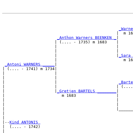
                                                       
                                                       
_Warne
                                                |  m 16
_Anthon Warners BEENKEN _
|

                      | (.... - 1735) m 1683    |

                      |                         |      
                      |                         |      
                      |                         |
_Sara 
                      |                            m 16
_Antoni WARNERS _____
|

| (.... - 1741) m 1734|

|                     |                                
|                     |                                
|                     |                          
_Barte
|                     |                         | (....
|                     |
_Gretjen BARTELS ________
|

|                        m 1683                 |

|                                               |      
|                                               |      
|                                               |______
|                                                      
|

|--
Kind ANTONIS 
|  (.... - 1742)

|                                                      