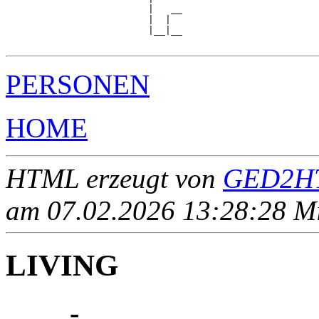
                         |   __

                         |  |  

                         |__|__

PERSONEN
HOME
HTML erzeugt von
GED2HT
am 07.02.2026 13:28:28 Mit
LIVING
____ - ____