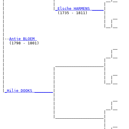
|                     |                     |     

|                     |
_Elsche HARMENS _____
|

|                       (1735 - 1811)       |

|                                           |   __

|                                           |  |  

|                                           |__|__

|                                                 

|

|--
Antje BLOEM 
|  (1798 - 1801)

|                                               __

|                                              |  

|                                            __|__

|                                           |     

|                      _____________________|

|                     |                     |

|                     |                     |   __

|                     |                     |  |  

|                     |                     |__|__

|                     |                           

|
_Hilje DOOKS ________
|

                      |

                      |                         __

                      |                        |  

                      |                      __|__

                      |                     |     

                      |_____________________|

                                            |

                                            |   __
