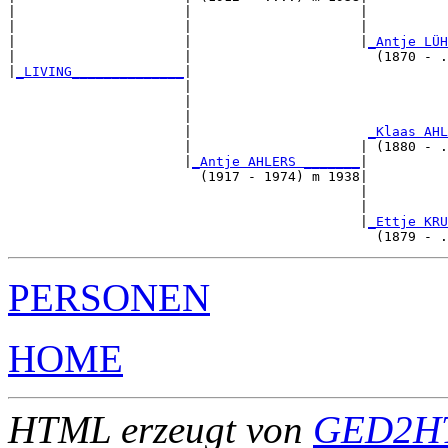
|                     |                     |          
|                     |                     |          
|                     |                     |
_Antje LÜH
|                     |                       (1870 - .
|
_LIVING______________
|

                      |

                      |                                
                      |                                
                      |                      
_Klaas AHL
                      |                     | (1880 - .
                      |
_Antje AHLERS _______
|

                        (1917 - 1974) m 1938|

                                            |          
                                            |          
                                            |
_Ettje KRU
PERSONEN
HOME
HTML erzeugt von
GED2HT