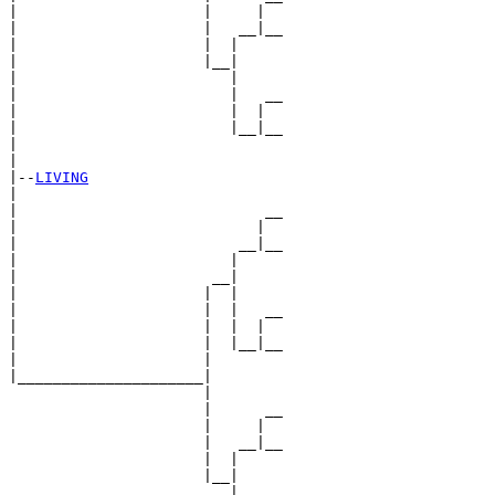
|                     |     |  

|                     |   __|__

|                     |  |     

|                     |__|

|                        |

|                        |   __

|                        |  |  

|                        |__|__

|                              

|

|--
LIVING
|  

|                            __

|                           |  

|                         __|__

|                        |     

|                      __|

|                     |  |

|                     |  |   __

|                     |  |  |  

|                     |  |__|__

|                     |        

|_____________________|

                      |

                      |      __

                      |     |  

                      |   __|__

                      |  |     

                      |__|

                         |
