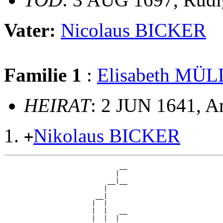
Vater:
Nicolaus BICKER
Familie 1
:
Elisabeth MÜ
HEIRAT
: 2 JUN 1641, A
Nikolaus BICKER
+
                             __

                            |  

                          __|__

                         |     

                       __|

                      |  |

                      |  |   __

                      |  |  |  
