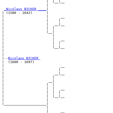
                      |  |__|__

                      |        

_Nicolaus BICKER ____
|

| (1580 - 1642)       |

|                     |      __

|                     |     |  

|                     |   __|__

|                     |  |     

|                     |__|

|                        |

|                        |   __

|                        |  |  

|                        |__|__

|                              

|

|--
Nicolaus BICKER 
|  (1600 - 1697)

|                            __

|                           |  

|                         __|__

|                        |     

|                      __|

|                     |  |

|                     |  |   __

|                     |  |  |  

|                     |  |__|__

|                     |        

|_____________________|

                      |

                      |      __
