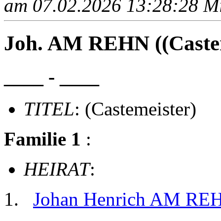
am 07.02.2026 13:28:28 Mit
Joh. AM REHN ((Castem
____ - ____
TITEL
: (Castemeister)
Familie 1
:
HEIRAT
:
Johan Henrich AM RE