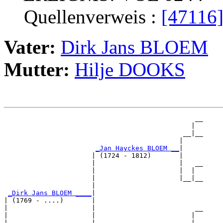
Quellenverweis :
[47116
Vater:
Dirk Jans BLOEM
Mutter:
Hilje DOOKS
                                                __

                                               |  

                                             __|__

                                            |     

_Jan Hayckes BLOEM __
|

                      | (1724 - 1812)       |

                      |                     |   __

                      |                     |  |  

                      |                     |__|__

                      |                           

_Dirk Jans BLOEM ____
|

| (1769 - ....)       |

|                     |                         __

|                     |                        |  

|                     |                      __|__
