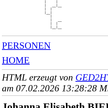
                      |     |  

                      |   __|__

                      |  |     

                      |__|

                         |

                         |   __

                         |  |  

                         |__|__

PERSONEN
HOME
HTML erzeugt von
GED2HT
am 07.02.2026 13:28:28 Mit
Johanna Elisabeth BI