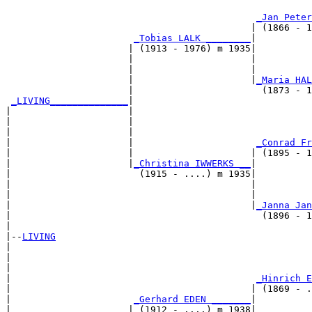
                                                       
_Jan Peter
                                            | (1866 - 1
_Tobias LALK ________
|

                      | (1913 - 1976) m 1935|

                      |                     |          
                      |                     |          
                      |                     |
_Maria HAL
                      |                       (1873 - 1
_LIVING______________
|

|                     |

|                     |                                
|                     |                                
|                     |                      
_Conrad Fr
|                     |                     | (1895 - 1
|                     |
_Christina IWWERKS __
|

|                       (1915 - ....) m 1935|

|                                           |          
|                                           |          
|                                           |
_Janna Jan
|                                             (1896 - 1
|

|--
LIVING
|  

|                                                      
|                                                      
|                                            
_Hinrich E
|                                           | (1869 - .
|                      
_Gerhard EDEN _______
|

|                     | (1912 - ....) m 1938|
