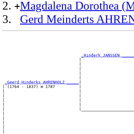
Magdalena Dorothea 
+
Gerd Meinderts AHR
                                                       
                                                       
                                                       
                                                       
_Hinderk JANSSEN _____
                                |                      
                                |                      
                                |                      
                                |                      
                                |                      
_Geerd Hinderks AHRENHOLZ _____
|

| (1764 - 1837) m 1787          |

|                               |                      
|                               |                      
|                               |                      
|                               |                      
|                               |______________________
|                                                      
|                                                      
|                                                      
|                                                      
|                                                      