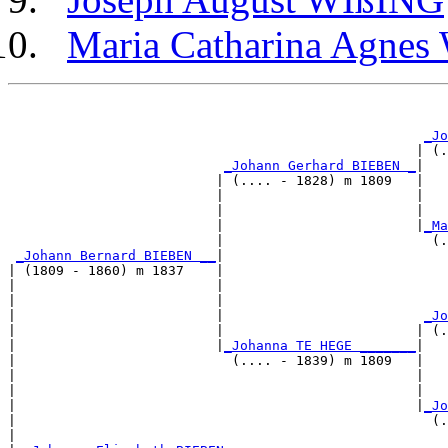
Maria Catharina Agne
                                                       
_Jo
                                                   | (.
_Johann Gerhard BIEBEN _
|

                          | (.... - 1828) m 1809   |

                          |                        |   
                          |                        |   
                          |                        |
_Ma
                          |                          (.
_Johann Bernard BIEBEN __
|

| (1809 - 1860) m 1837    |

|                         |                            
|                         |                            
|                         |                         
_Jo
|                         |                        | (.
|                         |
_Johanna TE HEGE _______
|

|                           (.... - 1839) m 1809   |

|                                                  |   
|                                                  |   
|                                                  |
_Jo
|                                                    (.
|
