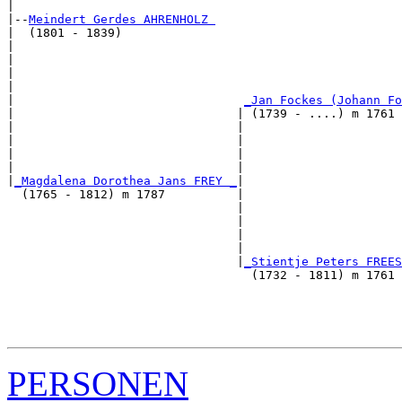
|

|--
Meindert Gerdes AHRENHOLZ 
|  (1801 - 1839)

|                                                      
|                                                      
|                                                      
|                                                      
|                                
_Jan Fockes (Johann Fo
|                               | (1739 - ....) m 1761 
|                               |                      
|                               |                      
|                               |                      
|                               |                      
|
_Magdalena Dorothea Jans FREY _
|

  (1765 - 1812) m 1787          |

                                |                      
                                |                      
                                |                      
                                |                      
                                |
_Stientje Peters FREES
                                  (1732 - 1811) m 1761 
                                                       
                                                       
                                                       
PERSONEN