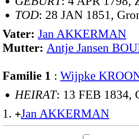
GEBURT
: 4 APR 1798, 
TOD
: 28 JAN 1851, Gro
Vater:
Jan AKKERMAN
Mutter:
Antje Jansen B
Familie 1
:
Wijpke KROO
HEIRAT
: 13 FEB 1834, 
Jan AKKERMAN
+
                                 __

                                |  
