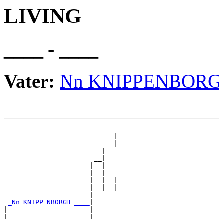
LIVING
____ - ____
Vater:
Nn KNIPPENBOR
                             __

                            |  

                          __|__

                         |     

                       __|

                      |  |

                      |  |   __

                      |  |  |  

                      |  |__|__

                      |        

_Nn KNIPPENBORGH ____
|

|                     |

|                     |      __
