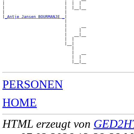
|                         |  |  |  

|                         |  |__|__

|                         |        

|
_Antje Jansen BOURMANJE _
|

                          |

                          |      __

                          |     |  

                          |   __|__

                          |  |     

                          |__|

                             |

                             |   __

                             |  |  

                             |__|__

PERSONEN
HOME
HTML erzeugt von
GED2HT