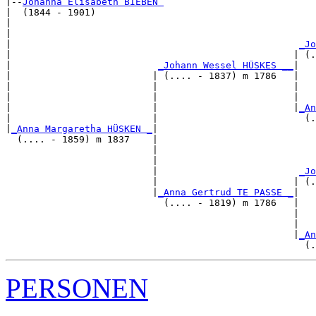
|--
Johanna Elisabeth BIEBEN 
|  (1844 - 1901)

|                                                      
|                                                      
|                                                   
_Jo
|                                                  | (.
|                          
_Johann Wessel HÜSKES __
|

|                         | (.... - 1837) m 1786   |

|                         |                        |   
|                         |                        |   
|                         |                        |
_An
|                         |                          (.
|
_Anna Margaretha HÜSKEN _
|

  (.... - 1859) m 1837    |

                          |                            
                          |                            
                          |                         
_Jo
                          |                        | (.
                          |
_Anna Gertrud TE PASSE _
|

                            (.... - 1819) m 1786   |

                                                   |   
                                                   |   
                                                   |
_An
PERSONEN