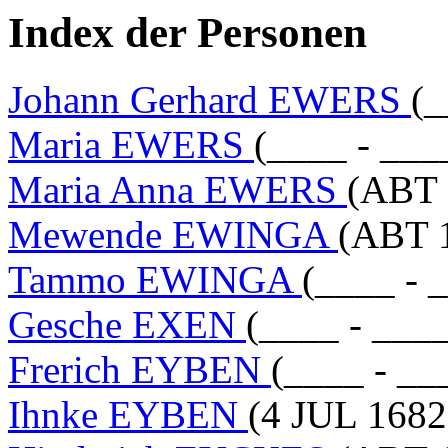
Index der Personen
Johann Gerhard EWERS
(_
Maria EWERS
(____ - ___
Maria Anna EWERS
(ABT 
Mewende EWINGA
(ABT 
Tammo EWINGA
(____ - 
Gesche EXEN
(____ - ___
Frerich EYBEN
(____ - __
Ihnke EYBEN
(4 JUL 168