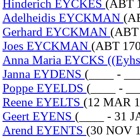
Hinderich EYCKES
(ABT 
Adelheidis EYCKMAN
(A
Gerhard EYCKMAN
(ABT 
Joes EYCKMAN
(ABT 170
Anna Maria EYCKS ((Eyhs
Janna EYDENS
(____ - __
Poppe EYELDS
(____ - __
Reene EYELTS
(12 MAR 1
Geert EYENS
(____ - 31 
Arend EYENTS
(30 NOV 1