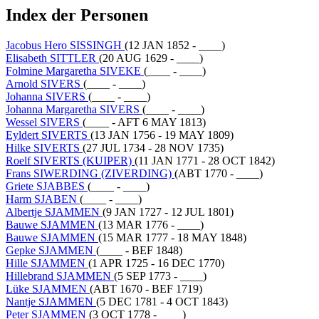
Index der Personen
Jacobus Hero SISSINGH
(12 JAN 1852 - ____)
Elisabeth SITTLER
(20 AUG 1629 - ____)
Folmine Margaretha SIVEKE
(____ - ____)
Arnold SIVERS
(____ - ____)
Johanna SIVERS
(____ - ____)
Johanna Margaretha SIVERS
(____ - ____)
Wessel SIVERS
(____ - AFT 6 MAY 1813)
Eyldert SIVERTS
(13 JAN 1756 - 19 MAY 1809)
Hilke SIVERTS
(27 JUL 1734 - 28 NOV 1735)
Roelf SIVERTS (KUIPER)
(11 JAN 1771 - 28 OCT 1842)
Frans SIWERDING (ZIVERDING)
(ABT 1770 - ____)
Griete SJABBES
(____ - ____)
Harm SJABEN
(____ - ____)
Albertje SJAMMEN
(9 JAN 1727 - 12 JUL 1801)
Bauwe SJAMMEN
(13 MAR 1776 - ____)
Bauwe SJAMMEN
(15 MAR 1777 - 18 MAY 1848)
Gepke SJAMMEN
(____ - BEF 1848)
Hille SJAMMEN
(1 APR 1725 - 16 DEC 1770)
Hillebrand SJAMMEN
(5 SEP 1773 - ____)
Lüke SJAMMEN
(ABT 1670 - BEF 1719)
Nantje SJAMMEN
(5 DEC 1781 - 4 OCT 1843)
Peter SJAMMEN
(3 OCT 1778 - ____)