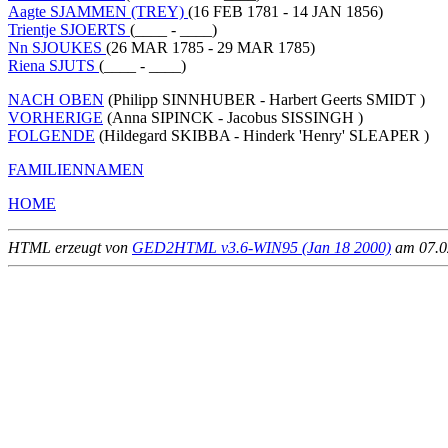
Aagte SJAMMEN (TREY)
(16 FEB 1781 - 14 JAN 1856)
Trientje SJOERTS
(____ - ____)
Nn SJOUKES
(26 MAR 1785 - 29 MAR 1785)
Riena SJUTS
(____ - ____)
NACH OBEN
(Philipp SINNHUBER - Harbert Geerts SMIDT )
VORHERIGE
(Anna SIPINCK - Jacobus SISSINGH )
FOLGENDE
(Hildegard SKIBBA - Hinderk 'Henry' SLEAPER )
FAMILIENNAMEN
HOME
HTML erzeugt von
GED2HTML v3.6-WIN95 (Jan 18 2000)
am 07.02