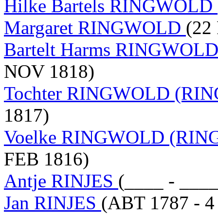
Hilke Bartels RINGWOLD
Margaret RINGWOLD
(22
Bartelt Harms RINGWO
NOV 1818)
Tochter RINGWOLD (R
1817)
Voelke RINGWOLD (RI
FEB 1816)
Antje RINJES
(____ - ____
Jan RINJES
(ABT 1787 - 4