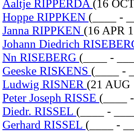
Aaltje RIPPERDA
(16 OCT
Hoppe RIPPKEN
(____ - _
Janna RIPPKEN
(16 APR 1
Johann Diedrich RISEBE
Nn RISEBERG
(____ - __
Geeske RISKENS
(____ - 
Ludwig RISNER
(21 AUG 
Peter Joseph RISSE
(____ 
Diedr. RISSEL
(____ - ___
Gerhard RISSEL
(____ - _