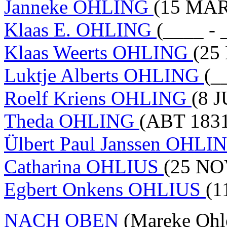
Janneke OHLING
(15 MAR
Klaas E. OHLING
(____ - 
Klaas Weerts OHLING
(25
Luktje Alberts OHLING
(_
Roelf Kriens OHLING
(8 J
Theda OHLING
(ABT 1831
Ülbert Paul Janssen OHL
Catharina OHLIUS
(25 NO
Egbert Onkens OHLIUS
(1
NACH OBEN
(Mareke Oh