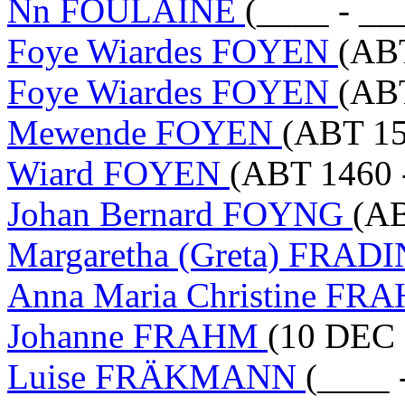
Nn FOULAINE
(____ - __
Foye Wiardes FOYEN
(ABT
Foye Wiardes FOYEN
(ABT
Mewende FOYEN
(ABT 15
Wiard FOYEN
(ABT 1460 
Johan Bernard FOYNG
(AB
Margaretha (Greta) FRAD
Anna Maria Christine F
Johanne FRAHM
(10 DEC 
Luise FRÄKMANN
(____ 