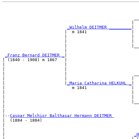
                                                       
                                                       
                                                     __
                                                    |  
_Wilhelm DEITMER _________
|

                         |  m 1841                  |

                         |                          |  
                         |                          |  
                         |                          |__
                         |                             
_Franz Bernard DEITMER _
|

| (1840 - 1908) m 1867   |

|                        |                             
|                        |                             
|                        |                           __
|                        |                          |  
|                        |
_Maria Catharina HELKUHL _
|

|                           m 1841                  |

|                                                   |  
|                                                   |  
|                                                   |__
|                                                      
|

|--
Caspar Melchior Balthasar Hermann DEITMER 
|  (1884 - 1884)

|                                                      
|                                                      
|                                                    
_H
|                                                   | (