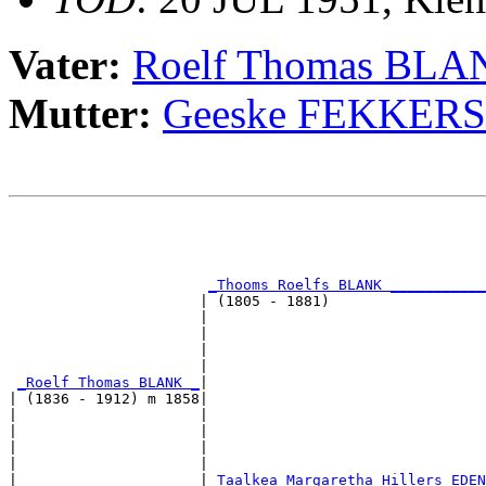
Vater:
Roelf Thomas BLA
Mutter:
Geeske FEKKERS
                                                       
                                                       
                                                       
_Thooms Roelfs BLANK ___________
                      | (1805 - 1881)                  
                      |                                
                      |                                
                      |                                
                      |                                
_Roelf Thomas BLANK _
|

| (1836 - 1912) m 1858|

|                     |                                
|                     |                                
|                     |                                
|                     |                                
|                     |
_Taalkea Margaretha Hillers EDEN