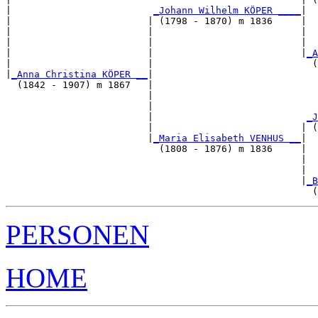
|                         
_Johann Wilhelm KÖPER ____
|

|                        | (1798 - 1870) m 1836     |

|                        |                          |  
|                        |                          |  
|                        |                          |
_A
|                        |                            (
|
_Anna Christina KÖPER __
|

  (1842 - 1907) m 1867   |

                         |                             
                         |                             
                         |                           
_J
                         |                          | (
                         |
_Maria Elisabeth VENHUS __
|

                           (1808 - 1876) m 1836     |

                                                    |  
                                                    |  
                                                    |
_B
PERSONEN
HOME