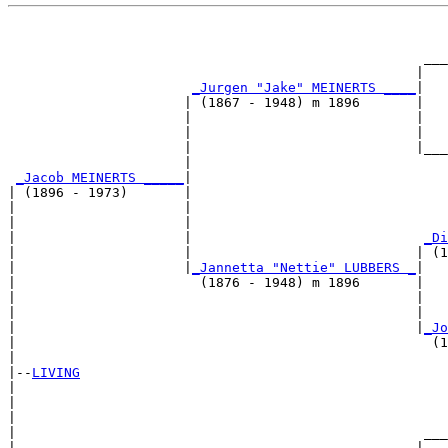
                                                       
                                                       
                                                    ___
                                                   |   
_Jurgen "Jake" MEINERTS ____
|

                      | (1867 - 1948) m 1896       |

                      |                            |   
                      |                            |   
                      |                            |___
                      |                                
_Jacob MEINERTS _____
|

| (1896 - 1973)       |

|                     |                                
|                     |                                
|                     |                             
_Di
|                     |                            | (1
|                     |
_Jannetta "Nettie" LUBBERS _
|

|                       (1876 - 1948) m 1896       |

|                                                  |   
|                                                  |   
|                                                  |
_Jo
|                                                    (1
|

|--
LIVING
|  

|                                                      
|                                                      
|                                                   ___
|                                                  |   