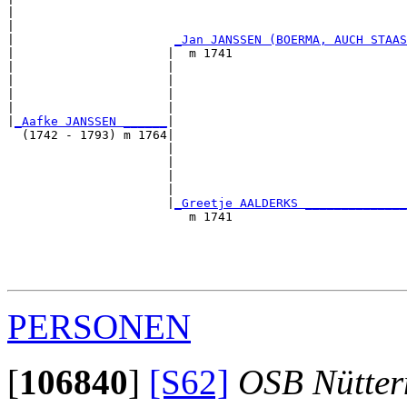
|                                                      
|                                                      
|                      
_Jan JANSSEN (BOERMA, AUCH STAAS
|                     |  m 1741                        
|                     |                                
|                     |                                
|                     |                                
|                     |                                
|
_Aafke JANSSEN ______
|

  (1742 - 1793) m 1764|

                      |                                
                      |                                
                      |                                
                      |                                
                      |
_Greetje AALDERKS ______________
                         m 1741                        
                                                       
                                                       
                                                       
PERSONEN
[
106840
]
[S62]
OSB Nütte