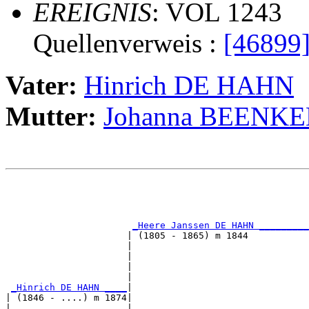
EREIGNIS
: VOL 1243
Quellenverweis :
[46899
Vater:
Hinrich DE HAHN
Mutter:
Johanna BEENK
                                                       
                                                       
_Heere Janssen DE HAHN _________
                      | (1805 - 1865) m 1844           
                      |                                
                      |                                
                      |                                
                      |                                
_Hinrich DE HAHN ____
|

| (1846 - ....) m 1874|

|                     |                                