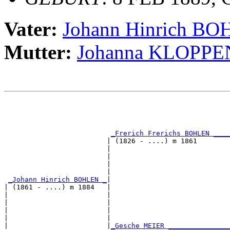
Vater:
Johann Hinrich B
Mutter:
Johanna KLOPP
                                                       
                                                       
                                                       
                                                       
_Frerich Frerichs BOHLEN ____
                         | (1826 - ....) m 1861        
                         |                             
                         |                             
                         |                             
                         |                             
_Johann Hinrich BOHLEN _
|

| (1861 - ....) m 1884   |

|                        |                             
|                        |                             
|                        |                             
|                        |                             
|                        |
_Gesche MEIER _______________