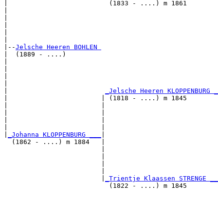
|                          (1833 - ....) m 1861        
|                                                      
|                                                      
|                                                      
|                                                      
|

|--
Jelsche Heeren BOHLEN 
|  (1889 - ....)

|                                                      
|                                                      
|                                                      
|                                                      
|                         
_Jelsche Heeren KLOPPENBURG _
|                        | (1818 - ....) m 1845        
|                        |                             
|                        |                             
|                        |                             
|                        |                             
|
_Johanna KLOPPENBURG ___
|

  (1862 - ....) m 1884   |

                         |                             
                         |                             
                         |                             
                         |                             
                         |
_Trientje Klaassen STRENGE __
                           (1822 - ....) m 1845        
                                                       
                                                       
                                                       