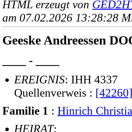
HTML erzeugt von
GED2HT
am 07.02.2026 13:28:28 Mit
Geeske Andreessen D
____ - ____
EREIGNIS
: IHH 4337
Quellenverweis :
[42260
Familie 1
:
Hinrich Christ
HEIRAT
: