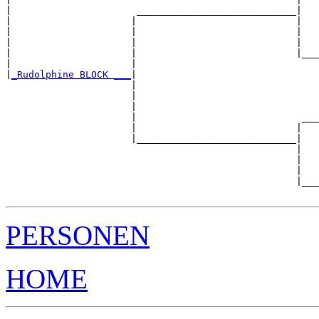
|                      ____________________________|

|                     |                            |

|                     |                            |   
|                     |                            |   
|                     |                            |___
|                     |                                
|
_Rudolphine BLOCK ___
|

                      |

                      |                                
                      |                                
                      |                             ___
                      |                            |   
                      |____________________________|

                                                   |

                                                   |   
                                                   |   
                                                   |___
PERSONEN
HOME