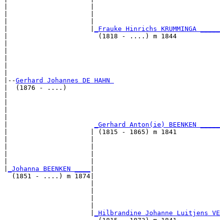
|                     |                                
|                     |                                
|                     |                                
|                     |
_Frauke Hinrichs KRUMMINGA _____
|                       (1818 - ....) m 1844           
|                                                      
|                                                      
|                                                      
|                                                      
|

|--
Gerhard Johannes DE HAHN 
|  (1876 - ....)

|                                                      
|                                                      
|                                                      
|                                                      
|                      
_Gerhard Anton(ie) BEENKEN _____
|                     | (1815 - 1865) m 1841           
|                     |                                
|                     |                                
|                     |                                
|                     |                                
|
_Johanna BEENKEN ____
|

  (1851 - ....) m 1874|

                      |                                
                      |                                
                      |                                
                      |                                
                      |
_Hilbrandine Johanne Luitjens VE