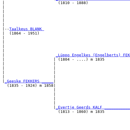
|                       (1810 - 1888)                  
|                                                      
|                                                      
|                                                      
|                                                      
|

|--
Taalkeus BLANK 
|  (1864 - 1951)

|                                                      
|                                                      
|                                                      
|                                                      
|                      
_Lüppo Engelkes (Engelberts) FEK
|                     | (1804 - ....) m 1835           
|                     |                                
|                     |                                
|                     |                                
|                     |                                
|
_Geeske FEKKERS _____
|

  (1835 - 1924) m 1858|

                      |                                
                      |                                
                      |                                
                      |                                
                      |
_Evertje Geerds KALF ___________
                        (1813 - 1860) m 1835           
                                                       
                                                       
                                                       