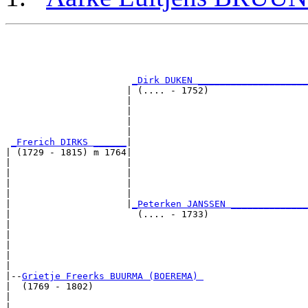
                                                       
                                                       
                                                       
                                                       
_Dirk DUKEN ____________________
                      | (.... - 1752)                  
                      |                                
                      |                                
                      |                                
                      |                                
_Frerich DIRKS ______
|

| (1729 - 1815) m 1764|

|                     |                                
|                     |                                
|                     |                                
|                     |                                
|                     |
_Peterken JANSSEN ______________
|                       (.... - 1733)                  
|                                                      
|                                                      
|                                                      
|                                                      
|

|--
Grietje Freerks BUURMA (BOEREMA) 
|  (1769 - 1802)

|                                                      
|                                                      