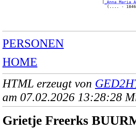
                                         |
_Anna Maria A
                                           (.... - 1846
                                                       
                                                       
                                                       
PERSONEN
HOME
HTML erzeugt von
GED2HT
am 07.02.2026 13:28:28 Mit
Grietje Freerks BU