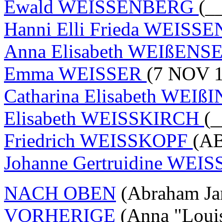
Ewald WEISSENBERG
(_
Hanni Elli Frieda WEIS
Anna Elisabeth WEIßENS
Emma WEISSER
(7 NOV 1
Catharina Elisabeth WEIß
Elisabeth WEISSKIRCH
(_
Friedrich WEISSKOPF
(AB
Johanne Gertruidine WE
NACH OBEN
(Abraham Ja
VORHERIGE
(Anna "Loui