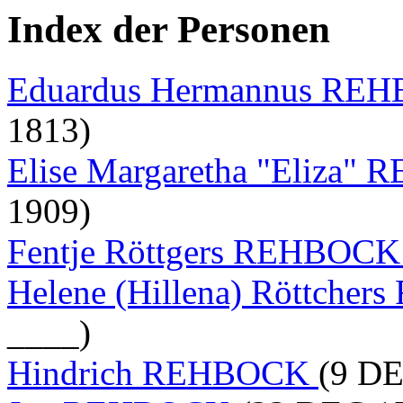
Index der Personen
Eduardus Hermannus R
1813)
Elise Margaretha "Eliza
1909)
Fentje Röttgers REHBOC
Helene (Hillena) Röttch
____)
Hindrich REHBOCK
(9 DE