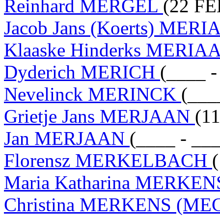
Reinhard MERGEL
(22 FE
Jacob Jans (Koerts) MER
Klaaske Hinderks MERI
Dyderich MERICH
(____ -
Nevelinck MERINCK
(___
Grietje Jans MERJAAN
(1
Jan MERJAAN
(____ - __
Florensz MERKELBACH
Maria Katharina MERKE
Christina MERKENS (M