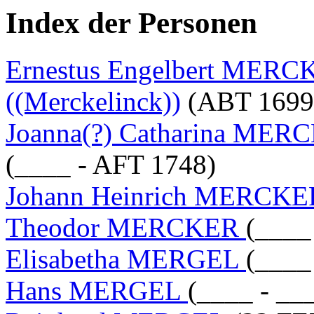
Index der Personen
Ernestus Engelbert ME
((Merckelinck))
(ABT 1699 
Joanna(?) Catharina M
(____ - AFT 1748)
Johann Heinrich MERCK
Theodor MERCKER
(____
Elisabetha MERGEL
(____
Hans MERGEL
(____ - __